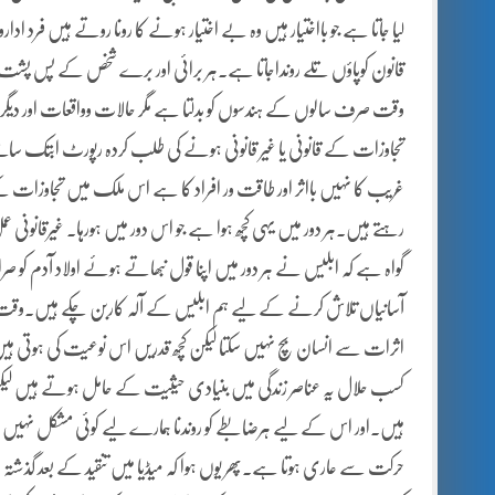
لیا جاتا ہے جو بااختیار ہیں وہ بے اختیار ہونے کا رونا روتے ہیں فر
قانون کوپاؤں تلے رونداجاتا ہے۔ہر برائی اور برے شخص کے پس پشت سی
وقت صرف سالوں کے ہندسوں کو بدلتا ہے مگر حالات وواقعات اور دیگر معا
تجاوزات کے قانونی یا غیر قانونی ہونے کی طلب کردہ رپورٹ ابتک سامنے 
غریب کا نہیں بااثر اور طاقت ور افراد کا ہے اس ملک میں تجاوزات ک
رہتے ہیں۔ہر دور میں یہی کچھ ہوا ہے جو اس دور میں ہورہا۔ غیرقانونی عمل 
گواہ ہے کہ ابلیس نے ہر دور میں اپنا قول نبھاتے ہوئے اولاد آدم کو صراط 
آسانیاں تلاش کرنے کے لیے ہم ابلیس کے آلہ کاربن چکے ہیں۔وقت کے
اثرات سے انسان بچ نہیں سکتا لیکن کچھ قدریں اس نوعیت کی ہوتی ہ
کسب حلال یہ عناصر زندگی میں بنیادی حیثیت کے حامل ہوتے ہیں لی
ہیں۔اور اس کے لیے ہرضابطے کو روندنا ہمارے لیے کوئی مشکل نہیں رہا
حرکت سے عاری ہوتا ہے۔پھر یوں ہوا کہ میڈیا میں تنقید کے بعد گذشتہ