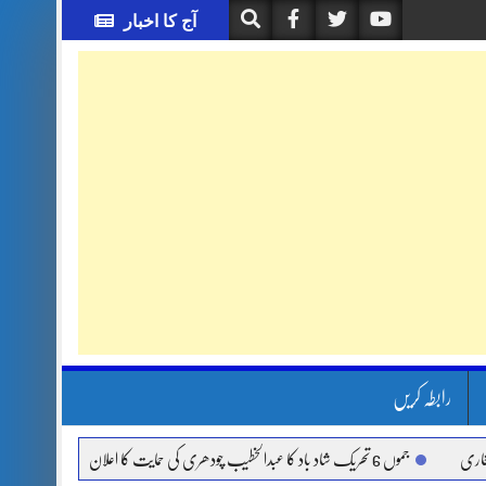
آج کا اخبار
رابطہ کریں
جموں 6 تحریک شاد باد کا عبدالخطیب چودھری کی حمایت کا اعلان
قائداعظم نامی ش