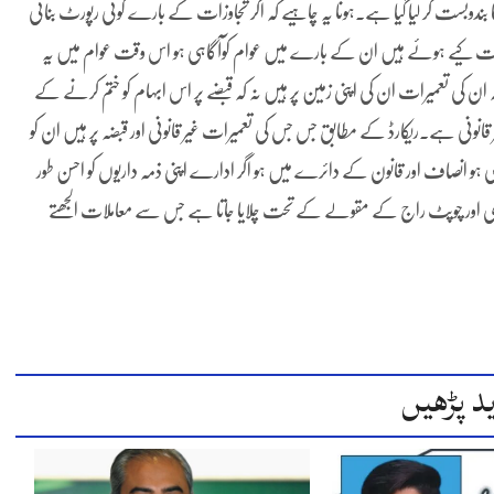
وبست کر لیا گیا ہے۔ہونا یہ چاہیے کہ اگر تجاوزات کے بارے کوئی رپورٹ بنائی
 تعمیرات کیے ہوئے ہیں ان کے بارے میں عوام کوآگاہی ہو اس وقت عوام میں یہ
 ان کی تعمیرات ان کی اپنی زمین پر ہیں نہ کہ قبضے پر اس ابہام کو ختم کرنے کے
ر قانونی ہے۔ریکارڈ کے مطابق جس جس کی تعمیرات غیر قانونی اور قبضہ پر ہیں ان کو
ی ہو انصاف اور قانون کے دائرے میں ہو اگر ادارے اپنی ذمہ داریوں کو احسن طور
یر نگری اور چوپٹ راج کے مقولے کے تحت چلایا جاتا ہے جس سے معاملات الجھتے
د پڑھیں