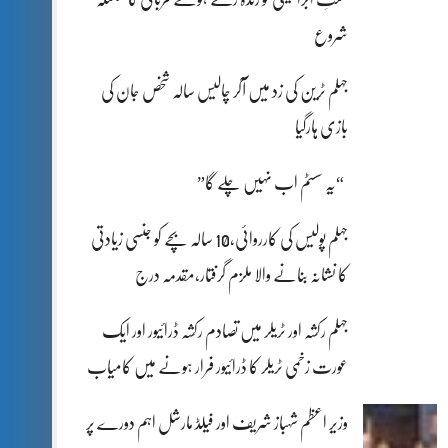
شروع
جہلم ٹرین کی زد میں آکر چالیس سالہ شخص جان کی
بازی ہارگیا
“یہ سسٹم اب نہیں چلے گا”
جہلم پولیس کی کارروائی،10 سالہ بچے کو جنسی زیادتی
کا نشانہ بنانے والا ملزم گرفتار،مقدمہ درج
جہلم رکشہ اور ٹریلر میں تصادم رکشہ ڈرائیور اور ایک
عورت زخمی ٹریلر کا ڈرائیور فرار ہونے میں کامیاب
وزیر اعظم شہباز شریف اور فیلڈ مارشل اہم دورے پر