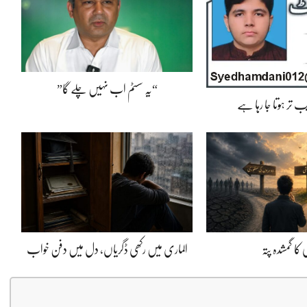
“یہ سسٹم اب نہیں چلے گا”
 تر ہوتا جا رہا ہے
کا گمشدہ پتہ
الماری میں رکھی ڈگریاں، دل میں دفن خواب