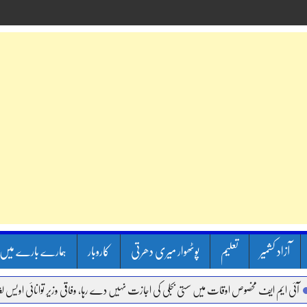
آزاد کشمیر
تعلیم
پوٹھوار میری دھرتی
کاروبار
ہمارے بارے میں
یم ایف مخصوص اوقات میں سستی بجلی کی اجازت نہیں دے رہا، وفاقی وزیر توانائی اویس لغاری