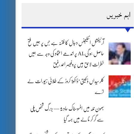
اہم خبریں
آرٹیفشل انٹلیجنس دجال کا فتنہ ہے جس پر ہمیں فتح
حاصل ہو گی،AI پر اندھے اعتماد کی وجہ سے ہمیں
خطرات لاحق ہیں پروفیسر احمد رفیق
کلرسیداں ڈکیتی‘ڈاکو1 کروڑ کے طلائی زیورات لے
اڑے
بھون نلہ میں افسوسناک حادثہ — بزرگ شخص پلی
سے گر کر نالے میں بہہ گیا