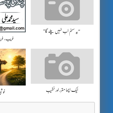
“یہ سسٹم اب نہیں چلے گا”
غریب، غریب
ایک اچھا مقرر اور خطیب
خوشی 