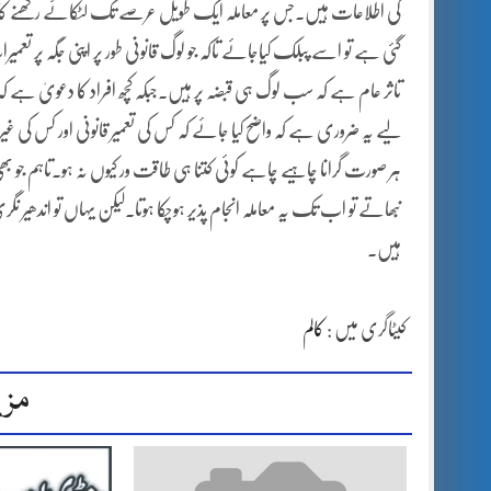
کی اطلاعات ہیں۔جس پر معاملہ ایک طویل عرصے تک لٹکائے رکھنے کا بند
گئی ہے تو اسے پبلک کیاجائے تاکہ جو لوگ قانونی طور پر اپنی جگہ پر
تاثر عام ہے کہ سب لوگ ہی قبضہ پر ہیں۔جبکہ کچھ افراد کا دعویٰ ہے کہ
لیے یہ ضروری ہے کہ واضح کیا جائے کہ کس کی تعمیر قانونی اور کس کی غی
ہر صورت گرانا چاہیے چاہے کوئی کتنا ہی طاقت ور کیوں نہ ہو۔تاہم جو بھ
نبھاتے تو اب تک یہ معاملہ انجام پذیر ہوچکا ہوتا۔لیکن یہاں تو اندھ
ہیں۔
کیٹاگری میں :
کالم
مزی