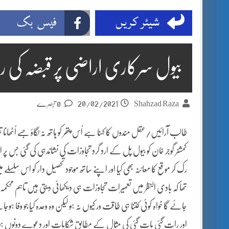
شیئر کریں
فیس بک
بیول سرکاری اراضی پر قبضہ کی 
20/02/2021
Shahzad Raza
0 تبصرے
طالب آرائیں/عقل مندوں کا کہنا ہے اُس پتھر کو ہاتھ نہ لگاؤ جسے اُٹھا
کمشنر گوجر خان کو بیول پل کے ارد گرد تجاوزات کی نشاندہی کی گئی جس 
رک کر موقع کا معائنہ بھی کیا اور اپنے ساتھ موجود تحصیل دار کو اس سل
تھا کہ بادی النظر میں تعمیرات تجاوزات ہی دیکھائی دیتی ہیں تاہم محکم
جائے گا خواہ کوئی کتنا ہی طاقت ور کیوں نہ ہو لیکن وہ وعدہ کیا جو وفا 
اور رات گئی بات گئی کی مثال کے مطابق شکایات اور دعوے دونوں ہو