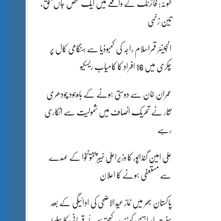
کہوٹہ: فائرنگ کے واقعے میں ایک شخص جاں بحق،
تین زخمی
انجینئر قمراسلام راجہ کی کمبوڈیا سے ہنگامی کال پر
چکری میں 16 افراد کا کامیاب ریسکیو
عمران خان سے دوستی ہونے کے باوجود چودھری
نثار نے تحریک انصاف میں شمولیت سے انکاری
رہے
علی امین گنڈاپور کا وزیراعلیٰ خیبرپختونخوا کے عہدے
سے مستعفی ہونے کا اعلان
پاکستان بھر میں نمازِ عیدالاضحی کی ادائیگی کے بعد
سنتِ ابراہیمی کو زندہ رکھتے ہوئے قربانی کا سلسلہ