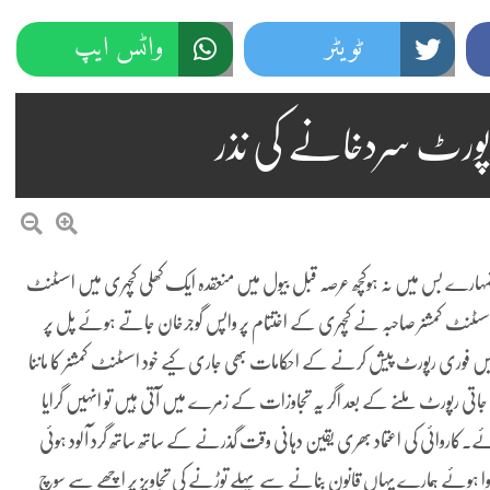
ٹویٹر
واٹس ایپ
رپورٹ سردخانے کی نذر
نا تمہارے بس میں نہ ہوکچھ عرصہ قبل بیول میں منعقدہ ایک کھلی کچہری میں اسسٹنٹ
پر اسسٹنٹ کمشنر صاحبہ نے کچہری کے اختتام پر واپس گوجرخان جاتے ہوئے پل پر
سلے میں فوری رپورٹ پیش کرنے کے احکامات بھی جاری کیے خود اسسٹنٹ کمشنر کا ماننا
ہ جاتی رپورٹ ملنے کے بعد اگر یہ تجاوزات کے زمرے میں آتی ہیں تو انہیں گرایا
ہوجائے۔کاروائی کی اعتماد بھری یقین دہانی وقت گذرنے کے ساتھ ساتھ گرد آلود ہوئی
ا ہوئے ہمارے یہاں قانون بنانے سے پہلے توڑنے کی تجاویز پر اچھے سے سوچ