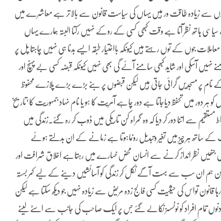
د اداروں سے زیادہ طاقت ور ہیں یہاں کی سیاست قانون سے بالاتر ہے معاشرے میں
اسی ہاتھ نظر آتا ہے وقت کبھی کسی کے روکے نہیں رکتا البتہ ہمارے یہاں
ملات جوں کے توں رہتے ہیں کیونکہ بااختیار طبقہ ایسے بدنا ہی نہیں چاہتا پل پر
نہیں آسکی اور شاید کبھی سامنے آئے گی بھی نہیں کیونکہ قبضہ کسی بے پہنچ اور
ے نام پر مسجدیں گرائی جاتی ہیں لیکن قبضوں پر بنے بڑے بڑے پلازے محفوظ
کو ہر دور میں تحفظ دیاجاتا ہے دور چاہے آمریت کا ہو یا نام نہاد جمہوریت کا‘تاریخ
مستقیم سے اتنا دور کر دیا کہ وہ گمراہ کن تاریکی میں ڈوب کر رہ گئے۔زندگی میں
 ساتھ ہر چیز میں تغیر وتبدیل رونماہوتا ہے زمانے کے ان بدلتے ہوئے
یں جنھیں نظر انداز کرنے سے انسان محض خسارے میں رہتاہے اخلاق شرافت اور
کن ہم ان سب سے بہت آگے نکل کر زندگی کو آسائشیں دینے کے لیے کمر بستہ
 قانون تواس کی حیثیت کسی فالج زدہ مریض سے زیادہ نہیں جو دیکھ سکتا ہے لیکن
 دنوں تمام افراد کو نوٹسسز نکالے گئے جس پر ایک صاحب کی جانب سے اسٹے لینے