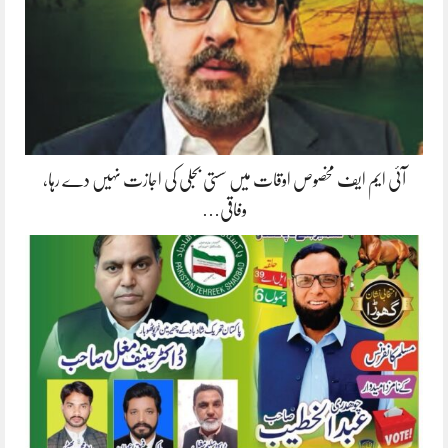
آئی ایم ایف مخصوص اوقات میں سستی بجلی کی اجازت نہیں دے رہا،
وفاقی…