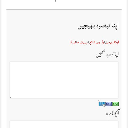
اپنا تبصرہ بھیجیں
آپکا ای میل ایڈریس شائع نہیں کیا جائے گا
اپنا تبصرہ لکھیں
آپکا نام
*