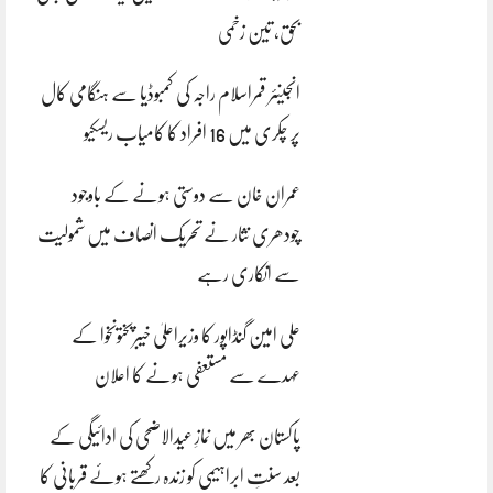
بحق، تین زخمی
انجینئر قمراسلام راجہ کی کمبوڈیا سے ہنگامی کال
پر چکری میں 16 افراد کا کامیاب ریسکیو
عمران خان سے دوستی ہونے کے باوجود
چودھری نثار نے تحریک انصاف میں شمولیت
سے انکاری رہے
علی امین گنڈاپور کا وزیراعلیٰ خیبرپختونخوا کے
عہدے سے مستعفی ہونے کا اعلان
پاکستان بھر میں نمازِ عیدالاضحی کی ادائیگی کے
بعد سنتِ ابراہیمی کو زندہ رکھتے ہوئے قربانی کا