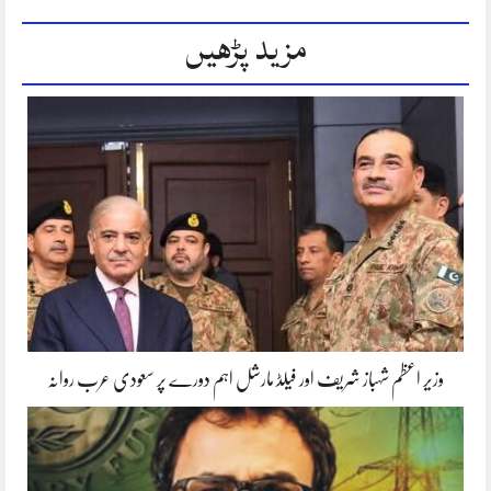
مزید پڑھیں
وزیر اعظم شہباز شریف اور فیلڈ مارشل اہم دورے پر سعودی عرب روانہ