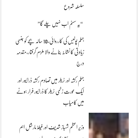
سلسلہ شروع
“یہ سسٹم اب نہیں چلے گا”
جہلم پولیس کی کارروائی،10 سالہ بچے کو جنسی
زیادتی کا نشانہ بنانے والا ملزم گرفتار،مقدمہ
درج
جہلم رکشہ اور ٹریلر میں تصادم رکشہ ڈرائیور اور
ایک عورت زخمی ٹریلر کا ڈرائیور فرار ہونے
میں کامیاب
وزیر اعظم شہباز شریف اور فیلڈ مارشل اہم