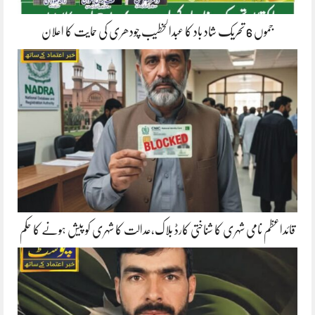
جموں 6 تحریک شاد باد کا عبدالخطیب چودھری کی حمایت کا اعلان
قائداعظم نامی شہری کا شناختی کارڈ بلاک،عدالت کا شہری کو پیش ہونے کا حکم