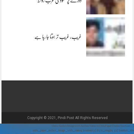
دورے پر سعودی عرب روانہ
غریب، غریب تر ہوتا جا رہا ہے
Copyright © 2021, Pindi Post All Rights Reserved.
// Show Author Image with Author Name in UrduPaper Theme function
urdu_paper_author_image_with_name($content) { if (is_single()) { $author_id =