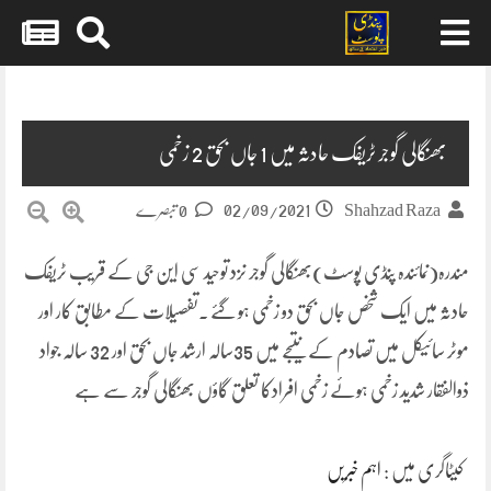
Skip
to
content
بھنگالی گوجر ٹریفک حادثہ میں 1 جاں بحق 2 زخمی
02/09/2021
Shahzad Raza
0 تبصرے
مندرہ(نمائندہ پنڈی پوسٹ)بھنگالی گوجر نزد توحید سی این جی کے قریب ٹریفک
حادثہ میں ایک شخص جاں بحق دو زخمی ہو گئے ۔تفصیلات کے مطابق کار اور
موٹر سائیکل میں تصادم کے نتیجے میں 35سالہ ارشد جاں بحق اور 32 سالہ جواد
ذوالفقار شدید زخمی ہوئے زخمی افرادکا تعلق گاؤں بھنگالی گوجر سے ہے
کیٹاگری میں :
اہم خبریں