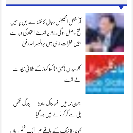
آرٹیفشل انٹلیجنس دجال کا فتنہ ہے جس پر ہمیں
فتح حاصل ہو گی،AI پر اندھے اعتماد کی وجہ سے
ہمیں خطرات لاحق ہیں پروفیسر احمد رفیق
کلرسیداں ڈکیتی‘ڈاکو1 کروڑ کے طلائی زیورات
لے اڑے
بھون نلہ میں افسوسناک حادثہ — بزرگ شخص
پلی سے گر کر نالے میں بہہ گیا
کہوٹہ: فائرنگ کے واقعے میں ایک شخص جاں