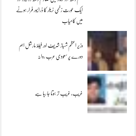
ایک عورت زخمی ٹریلر کا ڈرائیور فرار ہونے
میں کامیاب
وزیر اعظم شہباز شریف اور فیلڈ مارشل اہم
دورے پر سعودی عرب روانہ
غریب، غریب تر ہوتا جا رہا ہے