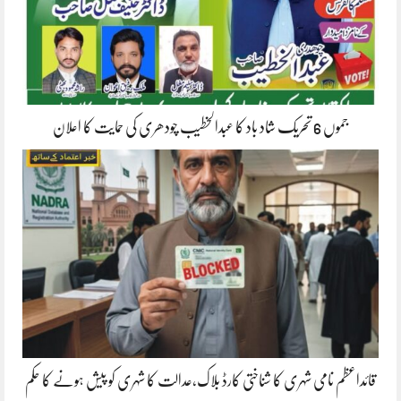
جموں 6 تحریک شاد باد کا عبدالخطیب چودھری کی حمایت کا اعلان
قائداعظم نامی شہری کا شناختی کارڈ بلاک،عدالت کا شہری کو پیش ہونے کا حکم