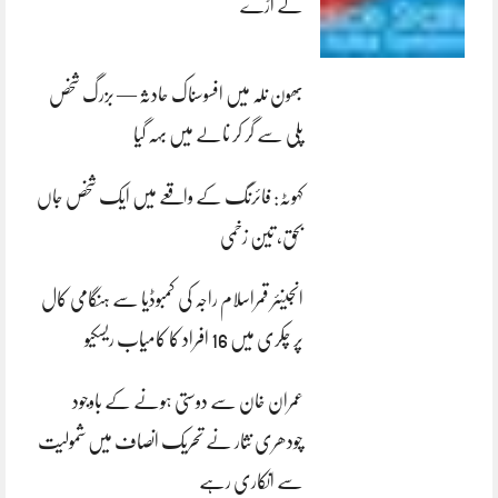
لے اڑے
بھون نلہ میں افسوسناک حادثہ — بزرگ شخص
پلی سے گر کر نالے میں بہہ گیا
کہوٹہ: فائرنگ کے واقعے میں ایک شخص جاں
بحق، تین زخمی
انجینئر قمراسلام راجہ کی کمبوڈیا سے ہنگامی کال
پر چکری میں 16 افراد کا کامیاب ریسکیو
عمران خان سے دوستی ہونے کے باوجود
چودھری نثار نے تحریک انصاف میں شمولیت
سے انکاری رہے