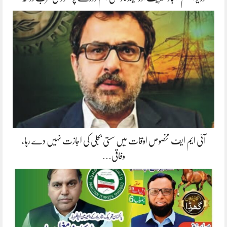
آئی ایم ایف مخصوص اوقات میں سستی بجلی کی اجازت نہیں دے رہا،
وفاقی…