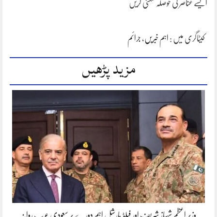
ایسے عناصر کی حوصلہ شکنی کریں
کیٹاگری میں :
اہم خبریں
،
جرائم
مزید پڑھیں
وزیر اعظم شہباز شریف اور فیلڈ مارشل اہم دورے پر سعودی عرب روانہ