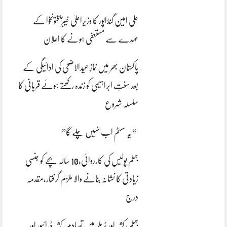
علی امین گنڈاپور کا وزیراعلیٰ خیبرپختونخوا کے
عہدے سے مستعفی ہونے کا اعلان
پاکستان بھر میں نمازِ عیدالاضحی کی ادائیگی کے
بعد سنتِ ابراہیمی کو زندہ رکھتے ہوئے قربانی کا
سلسلہ شروع
“یہ سسٹم اب نہیں چلے گا”
جہلم پولیس کی کارروائی،10 سالہ بچے کو جنسی
زیادتی کا نشانہ بنانے والا ملزم گرفتار،مقدمہ
درج
جہلم رکشہ اور ٹریلر میں تصادم رکشہ ڈرائیور اور