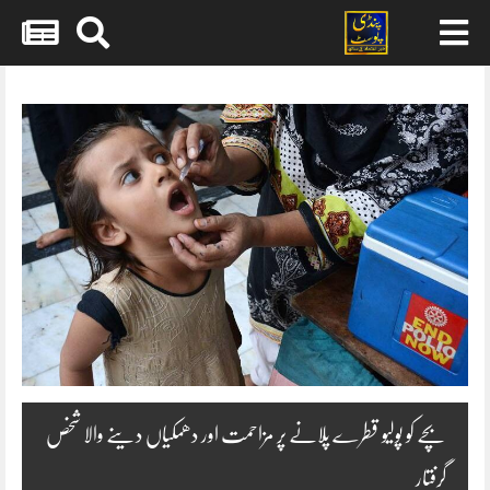
Skip
to
content
بچے کو پولیو قطرے پلانے پر مزاحمت اور دھمکیاں دینے والا شخص
گرفتار