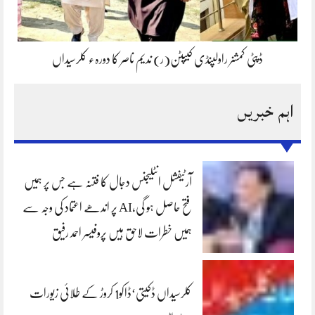
ڈپٹی کمشنر راولپنڈی کیپٹن(ر) ندیم ناصر کا دورہء کلرسیداں
اہم خبریں
آرٹیفشل انٹلیجنس دجال کا فتنہ ہے جس پر ہمیں
فتح حاصل ہو گی،AI پر اندھے اعتماد کی وجہ سے
ہمیں خطرات لاحق ہیں پروفیسر احمد رفیق
کلرسیداں ڈکیتی‘ڈاکو1 کروڑ کے طلائی زیورات