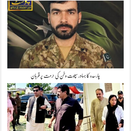
چارسدہ کا بہادر سپوت وطن کی حرمت پر قربان