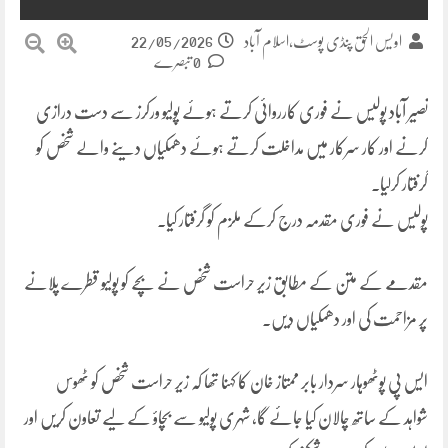
22/05/2026
اویس الحق پنڈی پوسٹ،اسلام آباد
0 تبصرے
نصیر آباد پولیس نے فوری کارروائی کرتے ہوئے پولیو ورکرز سے دست درازی
کرنے اور کار سرکار میں مداخلت کرتے ہوئے دھمکیاں دینے والے شخص کو
گرفتار کرلیا۔
پولیس نے فوری مقدمہ درج کرکے ملزم کو گرفتار کیا۔
مقدمے کے متن کے مطابق زیر حراست شخص نے بچے کو پولیو قطرے پلانے
پر مزاحمت کی اور دھمکیاں دیں۔
ایس پی پوٹھوہار سردار بابر ممتاز خان کا کہنا تھا کہ زیر حراست شخص کو ٹھوس
شواہد کے ساتھ چالان کیا جائے گا، شہری پولیو سے بچاؤ کے لیے تعاون کریں اور