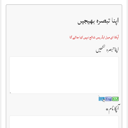
اپنا تبصرہ بھیجیں
آپکا ای میل ایڈریس شائع نہیں کیا جائے گا
اپنا تبصرہ لکھیں
آپکا نام
*