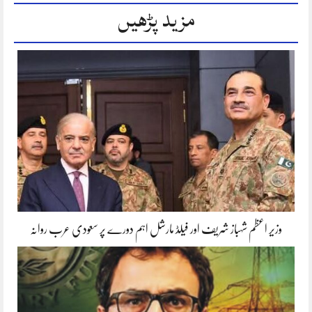
مزید پڑھیں
وزیر اعظم شہباز شریف اور فیلڈ مارشل اہم دورے پر سعودی عرب روانہ