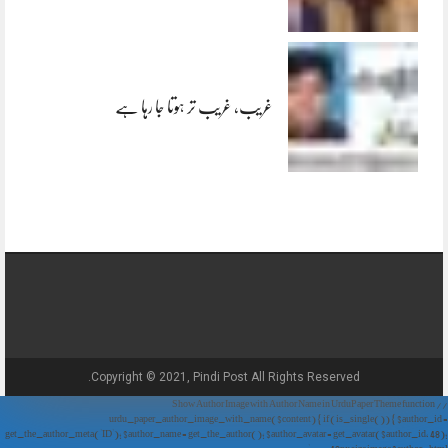
غریب، غریب تر ہوتا جا رہا ہے
Copyright © 2021, Pindi Post All Rights Reserved.
// Show Author Image with Author Name in UrduPaper Theme function
urdu_paper_author_image_with_name($content) { if (is_single()) { $author_id =
get_the_author_meta('ID'); $author_name = get_the_author(); $author_avatar = get_avatar($author_id, 48);