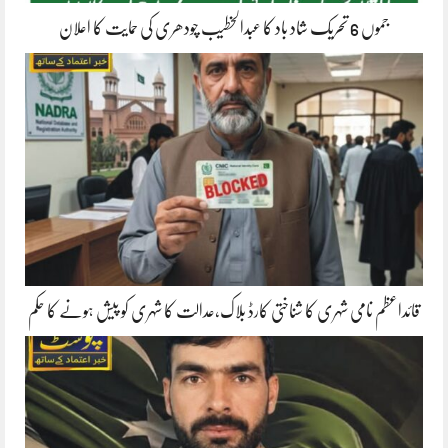
جموں 6 تحریک شاد باد کا عبدالخطیب چودھری کی حمایت کا اعلان
قائداعظم نامی شہری کا شناختی کارڈ بلاک،عدالت کا شہری کو پیش ہونے کا حکم