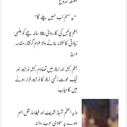
سلسلہ شروع
“یہ سسٹم اب نہیں چلے گا”
جہلم پولیس کی کارروائی،10 سالہ بچے کو جنسی
زیادتی کا نشانہ بنانے والا ملزم گرفتار،مقدمہ
درج
جہلم رکشہ اور ٹریلر میں تصادم رکشہ ڈرائیور اور
ایک عورت زخمی ٹریلر کا ڈرائیور فرار ہونے
میں کامیاب
وزیر اعظم شہباز شریف اور فیلڈ مارشل اہم
دورے پر سعودی عرب روانہ