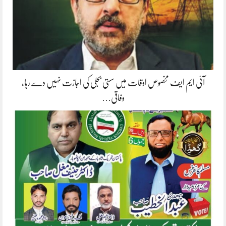
آئی ایم ایف مخصوص اوقات میں سستی بجلی کی اجازت نہیں دے رہا،
وفاقی…