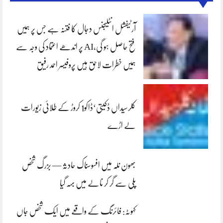
آرٹیفشل انٹلیجنس دجال کا فتنہ ہے جس پر ہمیں
فتح حاصل ہو گی،AI پر اندھے اعتماد کی وجہ سے
ہمیں خطرات لاحق ہیں پروفیسر احمد رفیق
کلرسیداں ڈکیتی‘ڈاکو1 کروڑ کے طلائی زیورات
لے اڑے
بھون نلہ میں افسوسناک حادثہ — بزرگ شخص
پلی سے گر کر نالے میں بہہ گیا
کہوٹہ: فائرنگ کے واقعے میں ایک شخص جاں