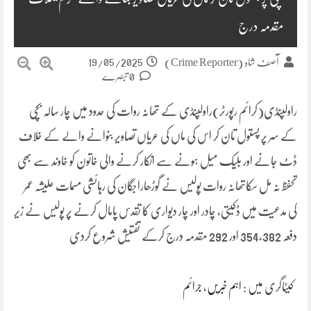
مقدمہ درج
19/05/2025
آصف شاہ (Crime Reporter)
0 تبصرے
راولپنڈی(کرائم رپورٹر)راولپنڈی کے تھانہ روات کی حدود میں چار سالہ بچی
کے سر پر پستول تان کر اس کی ماں کی عریاں تصاویر بنوانے والے کے خلاف
ڈٹ جانے اور بلیک میل ہونے سے انکار کرنے والی خاتون کو خاوند سے بھی
تحفظ نہ مل سکاتھانہ روات پولیس نے گوڑھاراجگان کی رہائشی مسمات علیشہ عمر
کی مدعیت میں ڈکیتی، چادر اور چار دیواری کا تقدس پامال کرنے پر پولیس نے زیر
دفعہ 354,382 اور 292 مقدمہ درج کرکے تفتیش شروع کردی
کیٹاگری میں :
اہم خبریں
،
جرائم