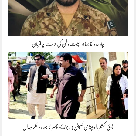
چارسدہ کا بہادر سپوت وطن کی حرمت پر قربان
ڈپٹی کمشنر راولپنڈی کیپٹن(ر) ندیم ناصر کا دورہء کلرسیداں