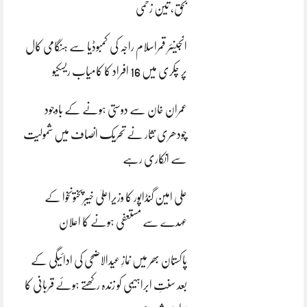
بحق، تین زخمی
انجینئر قمراسلام راجہ کی کمبوڈیا سے ہنگامی کال
پر چکری میں 16 افراد کا کامیاب ریسکیو
عمران خان سے دوستی ہونے کے باوجود
چودھری نثار نے تحریک انصاف میں شمولیت
سے انکاری رہے
علی امین گنڈاپور کا وزیراعلیٰ خیبرپختونخوا کے
عہدے سے مستعفی ہونے کا اعلان
پاکستان بھر میں نمازِ عیدالاضحی کی ادائیگی کے
بعد سنتِ ابراہیمی کو زندہ رکھتے ہوئے قربانی کا