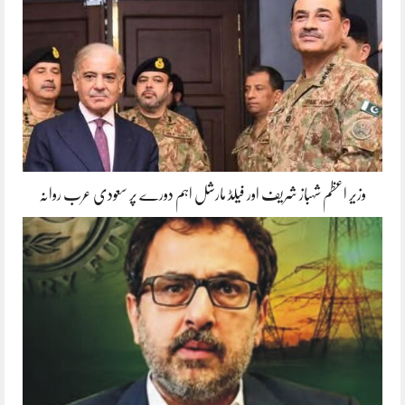
وزیر اعظم شہباز شریف اور فیلڈ مارشل اہم دورے پر سعودی عرب روانہ