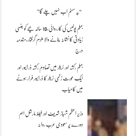
“یہ سسٹم اب نہیں چلے گا”
جہلم پولیس کی کارروائی،10 سالہ بچے کو جنسی
زیادتی کا نشانہ بنانے والا ملزم گرفتار،مقدمہ
درج
جہلم رکشہ اور ٹریلر میں تصادم رکشہ ڈرائیور اور
ایک عورت زخمی ٹریلر کا ڈرائیور فرار ہونے
میں کامیاب
وزیر اعظم شہباز شریف اور فیلڈ مارشل اہم
دورے پر سعودی عرب روانہ