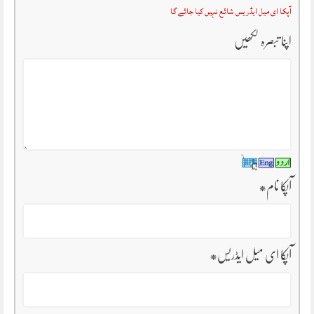
آپکا ای میل ایڈریس شائع نہیں کیا جائے گا
اپنا تبصرہ لکھیں
آپکا نام
*
آپکا ای میل ایڈریس
*