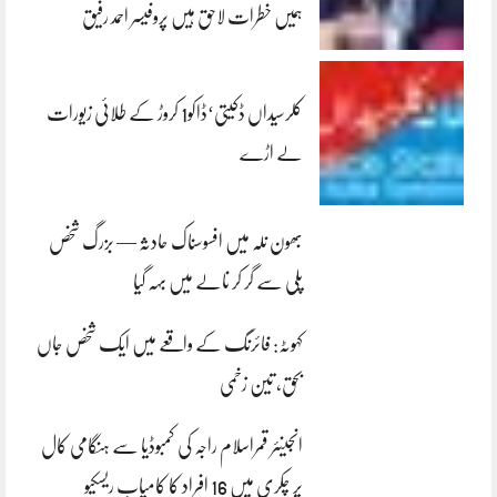
ہمیں خطرات لاحق ہیں پروفیسر احمد رفیق
کلرسیداں ڈکیتی‘ڈاکو1 کروڑ کے طلائی زیورات
لے اڑے
بھون نلہ میں افسوسناک حادثہ — بزرگ شخص
پلی سے گر کر نالے میں بہہ گیا
کہوٹہ: فائرنگ کے واقعے میں ایک شخص جاں
بحق، تین زخمی
انجینئر قمراسلام راجہ کی کمبوڈیا سے ہنگامی کال
پر چکری میں 16 افراد کا کامیاب ریسکیو