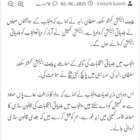
02/06/2025
Abdul Khateeb
0 تبصرے
چیف الیکشن کمشنر سکندر سلطان راجہ نے کہا ہے کہ پنجاب کے سِوا تینوں صوبوں
نے بلدیاتی الیکشن کروادیا ہے، الیکشن کمیشن نے آرڈر کر دیا تو پنجاب کو بلدیاتی
الیکشن کروانے ہوں گے۔
پنجاب میں بلدیاتی انتخابات کی تاخیر کے معاملے پر چیف الیکشن کمشنر سکندر
سلطان راجہ کی سربراہی میں پانچ رکنی بینچ نے سماعت کی۔
اس دوران وزیرِ بلدیات پنجاب نے کہا ہے کہ رولز کا ڈرافٹ ہمارے پاس موجود
ہے وہ کمیشن کو دے سکتے ہیں، پنجاب میں بلدیاتی انتخابات کی قانون سازی کا
معاملہ قائمہ کمیٹی میں زیر غور ہے، ہم کوشش کر رہے ہیں کہ جَلدی قانون سازی
کروائی جائے۔