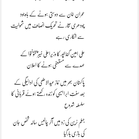
عمران خان سے دوستی ہونے کے باوجود
چودھری نثار نے تحریک انصاف میں شمولیت
سے انکاری رہے
علی امین گنڈاپور کا وزیراعلیٰ خیبرپختونخوا کے
عہدے سے مستعفی ہونے کا اعلان
پاکستان بھر میں نمازِ عیدالاضحی کی ادائیگی کے
بعد سنتِ ابراہیمی کو زندہ رکھتے ہوئے قربانی کا
سلسلہ شروع
جہلم ٹرین کی زد میں آکر چالیس سالہ شخص جان
کی بازی ہارگیا