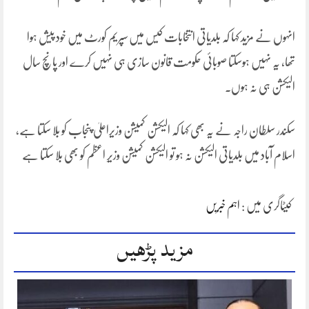
انہوں نے مزید کہا کہ بلدیاتی انتخابات کیس میں سپریم کورٹ میں خود پیش ہوا
تھا، یہ نہیں ہوسکتا صوبائی حکومت قانون سازی ہی نہیں کرے اور پانچ سال
الیکشن ہی نہ ہوں۔
سکندر سلطان راجہ نے یہ بھی کہا کہ الیکشن کمیشن وزیراعلیٰ پنجاب کو بلا سکتا ہے،
اسلام آباد میں بلدیاتی الیکشن نہ ہو تو الیکشن کمیشن وزیرِ اعظم کو بھی بلا سکتا ہے
کیٹاگری میں :
اہم خبریں
مزید پڑھیں