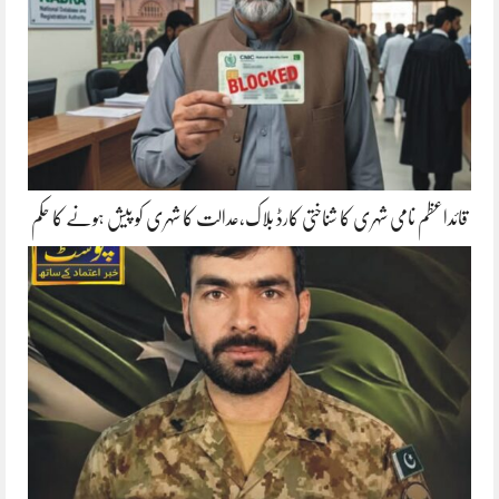
قائداعظم نامی شہری کا شناختی کارڈ بلاک،عدالت کا شہری کو پیش ہونے کا حکم