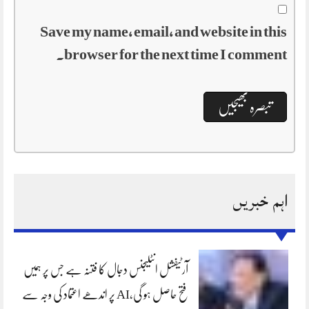
Save my name, email, and website in this
browser for the next time I comment.
اہم خبریں
آرٹیفشل انٹلیجنس دجال کا فتنہ ہے جس پر ہمیں
فتح حاصل ہو گی،AI پر اندھے اعتماد کی وجہ سے