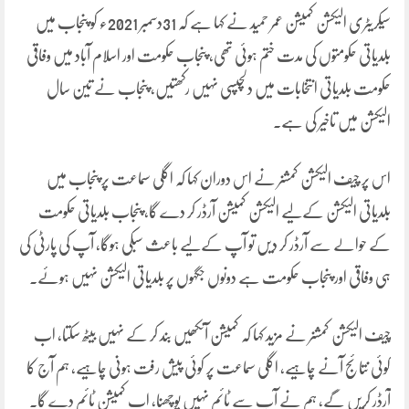
سیکریٹری الیکشن کمیشن عمر حمید نے کہا ہے کہ 31دسمبر 2021ء کو پنجاب میں
بلدیاتی حکومتوں کی مدت ختم ہوئی تھی، پنجاب حکومت اور اسلام آباد میں وفاقی
حکومت بلدیاتی انتخابات میں دلچپسی نہیں رکھتیں، پنجاب نے تین سال
الیکشن میں تاخیر کی ہے۔
اس پر چیف الیکشن کمشنر نے اس دوران کہا کہ اگلی سماعت پر پنجاب میں
بلدیاتی الیکشن کےلیے الیکشن کمیشن آرڈر کر دے گا، پنجاب بلدیاتی حکومت
کے حوالے سے آرڈر کر دیں تو آپ کےلیے باعث سبکی ہوگا، آپ کی پارٹی کی
ہی وفاقی اور پنجاب حکومت ہے دونوں جگہوں پر بلدیاتی الیکشن نہیں ہوئے۔
چیف الیکشن کمشنر نے مزید کہا کہ کمیشن آنکھیں بند کر کے نہیں بیٹھ سکتا، اب
کوئی نتائج آنے چاہیے، اگلی سماعت پر کوئی پیش رفت ہونی چاہیے، ہم آج کا
آرڈر کریں گے، ہم نے آپ سے ٹائم نہیں پوچھنا، اب کمیشن ٹائم دے گا۔