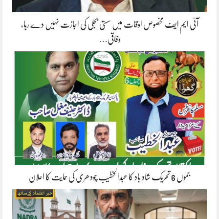
آئی ایم ایف مخصوص اوقات میں سستی بجلی کی اجازت نہیں دے رہا،
وفاقی…
جموں 6 تحریک شاد باد کا عبدالخطیب چودھری کی حمایت کا اعلان