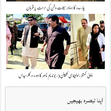
چارسدہ کا بہادر سپوت وطن کی حرمت پر قربان
ڈپٹی کمشنر راولپنڈی کیپٹن(ر) ندیم ناصر کا دورہء کلرسیداں
اپنا تبصرہ بھیجیں