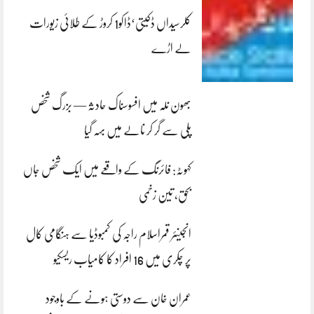
کلرسیداں ڈکیتی‘ڈاکو1 کروڑ کے طلائی زیورات
لے اڑے
بھون نلہ میں افسوسناک حادثہ — بزرگ شخص
پلی سے گر کر نالے میں بہہ گیا
کہوٹہ: فائرنگ کے واقعے میں ایک شخص جاں
بحق، تین زخمی
انجینئر قمراسلام راجہ کی کمبوڈیا سے ہنگامی کال
پر چکری میں 16 افراد کا کامیاب ریسکیو
عمران خان سے دوستی ہونے کے باوجود