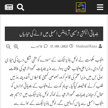
Skip
to
content
بلدیاتی الیکشن ترمیمی آرڈیننس اسمبلی میں لانے کی تیاریاں
17/08/2021
Shahzad Raza
0 تبصرے
پنجاب حکومت نے لوکل باڈیز ایکٹ کے مسودے کو حتمی شکل دینے کی تیاری
تیز کردی۔وزیراعلی پنجاب عثمان بزدار سے وزیر بلدیات محمود الرشید کی ملاقات
ہوئی جس میں وزیراعظم کی قائم کردہ خصوصی کمیٹی کا اجلاس آئندہ چند روز میں
طلب کرنے کا فیصلہ کیا گیا۔سپریم کورٹ نے پنجاب کے بلدیاتی اداروں کو
بحال کر دیاوزیر بلدیات محمود الرشید نے کہا کہ لوکل باڈیز ایکٹ میں ترامیم جلد
پنجاب اسمبلی سے پاس کروائیں گے، لوکل باڈیز ایکٹ کے حوالے سے