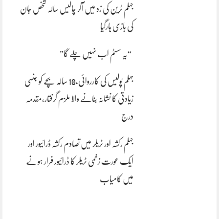
جہلم ٹرین کی زد میں آکر چالیس سالہ شخص جان
کی بازی ہارگیا
“یہ سسٹم اب نہیں چلے گا”
جہلم پولیس کی کارروائی،10 سالہ بچے کو جنسی
زیادتی کا نشانہ بنانے والا ملزم گرفتار،مقدمہ
درج
جہلم رکشہ اور ٹریلر میں تصادم رکشہ ڈرائیور اور
ایک عورت زخمی ٹریلر کا ڈرائیور فرار ہونے
میں کامیاب