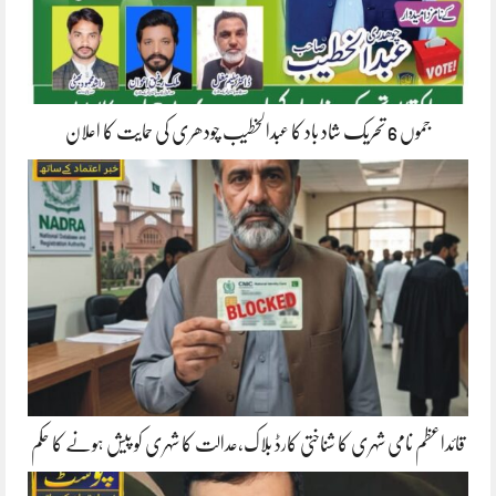
جموں 6 تحریک شاد باد کا عبدالخطیب چودھری کی حمایت کا اعلان
قائداعظم نامی شہری کا شناختی کارڈ بلاک،عدالت کا شہری کو پیش ہونے کا حکم