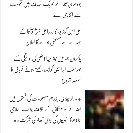
چودھری نثار نے تحریک انصاف میں شمولیت
سے انکاری رہے
علی امین گنڈاپور کا وزیراعلیٰ خیبرپختونخوا کے
عہدے سے مستعفی ہونے کا اعلان
پاکستان بھر میں نمازِ عیدالاضحی کی ادائیگی کے
بعد سنتِ ابراہیمی کو زندہ رکھتے ہوئے قربانی کا
سلسلہ شروع
**راولپنڈی: پٹرولیم مصنوعات کی قیمتوں میں
اضافے اور مہنگائی کے خلاف جماعت اسلامی
کا دھرنا، شہریوں کی بڑی تعداد کی شرکت**