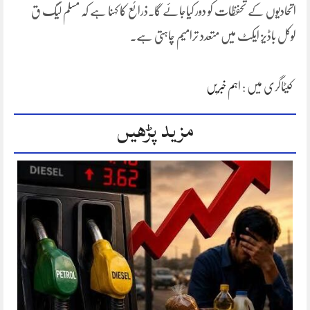
اتحادیوں کے تحفظات کو دور کیاجائے گا۔ذرائع کا کہنا ہے کہ مسلم لیگ ق
لوکل باڈیز ایکٹ میں متعدد ترامیم چاہتی ہے۔
کیٹاگری میں :
اہم خبریں
مزید پڑھیں