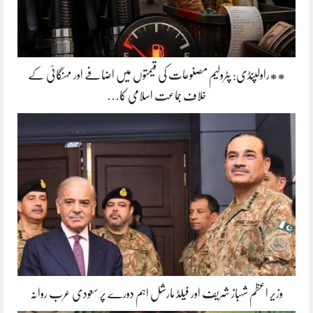
**راولپنڈی: پٹرولیم مصنوعات کی قیمتوں میں اضافے اور مہنگائی کے
خلاف جماعت اسلامی کا…
وزیر اعظم شہباز شریف اور فیلڈ مارشل اہم دورے پر سعودی عرب روانہ