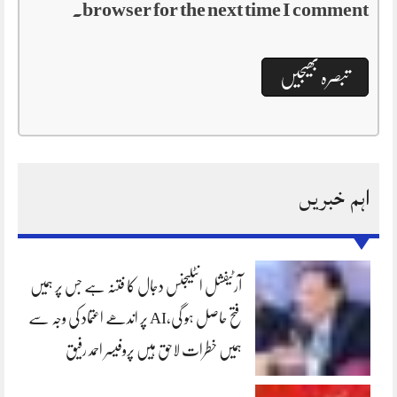
browser for the next time I comment.
اہم خبریں
آرٹیفشل انٹلیجنس دجال کا فتنہ ہے جس پر ہمیں
فتح حاصل ہو گی،AI پر اندھے اعتماد کی وجہ سے
ہمیں خطرات لاحق ہیں پروفیسر احمد رفیق