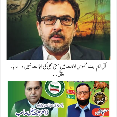
آئی ایم ایف مخصوص اوقات میں سستی بجلی کی اجازت نہیں دے رہا،
وفاقی…