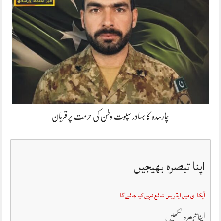
چارسدہ کا بہادر سپوت وطن کی حرمت پر قربان
اپنا تبصرہ بھیجیں
آپکا ای میل ایڈریس شائع نہیں کیا جائے گا
اپنا تبصرہ لکھیں