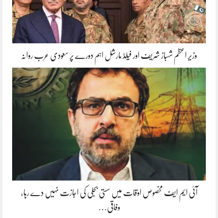
وزیر اعظم شہباز شریف اور فیلڈ مارشل اہم دورے پر سعودی عرب روانہ
آئی ایم ایف مخصوص اوقات میں سستی بجلی کی اجازت نہیں دے رہا،
وفاقی…