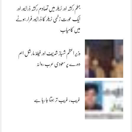
جہلم رکشہ اور ٹریلر میں تصادم رکشہ ڈرائیور اور
ایک عورت زخمی ٹریلر کا ڈرائیور فرار ہونے
میں کامیاب
وزیر اعظم شہباز شریف اور فیلڈ مارشل اہم
دورے پر سعودی عرب روانہ
غریب، غریب تر ہوتا جا رہا ہے