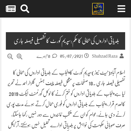
Skip
to
content
بلدیاتی اداروں کی بحالی کا حکم:سپریم کورٹ کا تفصیلی فیصلہ جاری
05/07/2021
Shahzad Raza
0 تبصرے
اسلام آباد(نیٹ نیوز)سپریم کورٹ کا پنجاب کے بلدیاتی اداروں کی بحالی کا
تفصیلی فیصلہ جاری .18 صفحات پر مشتمل فیصلہ چیف جسٹس گلزار احمد نے تحریر
کیا ہے پنجاب کے بلدیاتی اداروں کو ختم کرنے کا لوکل گورنمنٹ ایکٹ 2019
کالعدم قرار ، پنجاب کے بلدیاتی اداروں کو فوری بحال کرتے ہوئے مدت پوری
کرنے دی جائے,عوام کو ان کے منتخب نمائندوں سے دور نہیں رکھا جاسکتا،
صرف صوبائی حکومت کی خواہش پر بلدیاتی ادارے تحلیل نہیں ہوسکتے، آرٹیکل