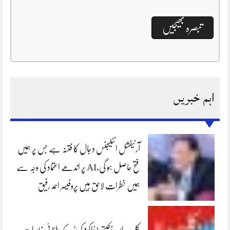
اہم خبریں
آرٹیفشل انٹلیجنس دجال کا فتنہ ہے جس پر ہمیں
فتح حاصل ہو گی،AI پر اندھے اعتماد کی وجہ سے
ہمیں خطرات لاحق ہیں پروفیسر احمد رفیق