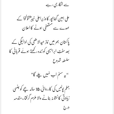
سے انکاری رہے
علی امین گنڈاپور کا وزیراعلیٰ خیبرپختونخوا کے
عہدے سے مستعفی ہونے کا اعلان
پاکستان بھر میں نمازِ عیدالاضحی کی ادائیگی کے
بعد سنتِ ابراہیمی کو زندہ رکھتے ہوئے قربانی کا
سلسلہ شروع
“یہ سسٹم اب نہیں چلے گا”
جہلم پولیس کی کارروائی،10 سالہ بچے کو جنسی
زیادتی کا نشانہ بنانے والا ملزم گرفتار،مقدمہ
درج