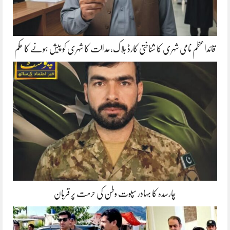
قائداعظم نامی شہری کا شناختی کارڈ بلاک،عدالت کا شہری کو پیش ہونے کا حکم
چارسدہ کا بہادر سپوت وطن کی حرمت پر قربان