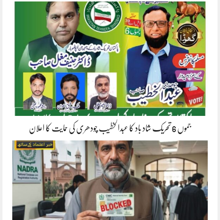
جموں 6 تحریک شاد باد کا عبدالخطیب چودھری کی حمایت کا اعلان