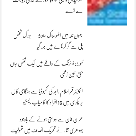
کلرسیداں ڈکیتی‘ڈاکو1 کروڑ کے طلائی زیورات
لے اڑے
بھون نلہ میں افسوسناک حادثہ — بزرگ شخص
پلی سے گر کر نالے میں بہہ گیا
کہوٹہ: فائرنگ کے واقعے میں ایک شخص جاں
بحق، تین زخمی
انجینئر قمراسلام راجہ کی کمبوڈیا سے ہنگامی کال
پر چکری میں 16 افراد کا کامیاب ریسکیو
عمران خان سے دوستی ہونے کے باوجود
چودھری نثار نے تحریک انصاف میں شمولیت