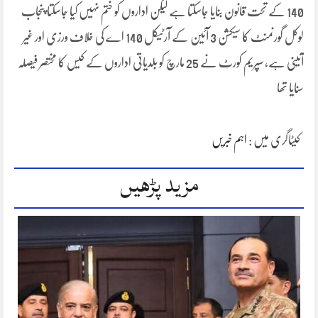
140 کے تحت قانون بنایا جاسکتا ہے لیکن اداروں کو ختم نہیں کیا جاسکتا پنجاب
لوکل گورنمنٹ کا سیکشن 3 آئین کے آرٹیکل 140 اے کی خلاف ورزی اور غیر
آئینی ہے, سپریم کورٹ نے 25 مارچ کو بلدیاتی اداروں کے کیس کا مختصر فیصلہ
سنایا تھا
کیٹاگری میں :
اہم خبریں
مزید پڑھیں