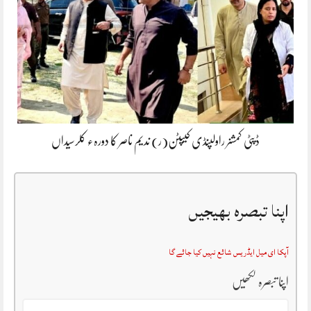
ڈپٹی کمشنر راولپنڈی کیپٹن(ر) ندیم ناصر کا دورہء کلرسیداں
اپنا تبصرہ بھیجیں
آپکا ای میل ایڈریس شائع نہیں کیا جائے گا
اپنا تبصرہ لکھیں