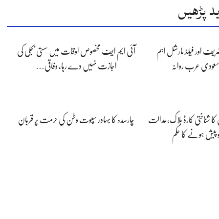
د پڑھیں
شریف اور فیلڈ مارشل اہم
آئی ایم ایف مخصوص اوقات میں سستی بجلی کی
سعودی عرب روانہ
اجازت نہیں دے رہا، وفاقی…
 کا شناختی کارڈ بلاک،عدالت
چارسدہ کا بہادر سپوت وطن کی حرمت پر قربان
و پیش ہونے کا حکم