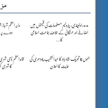
مزی
**راولپنڈی: پٹرولیم مصنوعات کی قیمتوں میں
وزیر اعظم شہباز 
اضافے اور مہنگائی کے خلاف جماعت اسلامی
دورے پر 
کا…
جموں 6 تحریک شاد باد کا عبدالخطیب چودھری کی
قائداعظم نامی شہری
حمایت کا اعلان
کا شہری ک