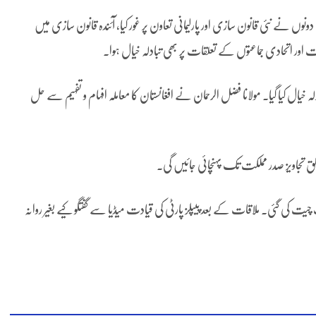
نوں نے نئی قانون سازی اور پارلیمانی تعاون پر غور کیا، آئندہ قانون سازی میں
 اور اتحادی جماعتوں کے تعلقات پر بھی تبادلہ خیال ہوا۔
ہ خیال کیا گیا۔ مولانا فضل الرحمان نے افغانستان کا معاملہ افہام و تفہیم سے حل
لق تجاویز صدر مملکت تک پہنچائی جائیں گی۔
یت کی گئی۔ ملاقات کے بعد پیپلز پارٹی کی قیادت میڈیا سے گفتگو کیے بغیر روانہ