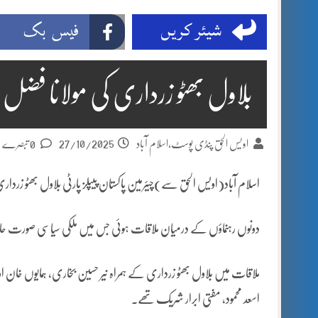
شیئر کریں
فیس بک
بلاول بھٹو زرداری کی مولانا فض
27/10/2025
اویس الحق پنڈی پوسٹ،اسلام آباد
0 تبصرے
اسلام آباد(اویس الحق سے)چیئرمین پاکستان پیپلز پارٹی بلاول بھٹو زردار
دونوں رہنماؤں کے درمیان ملاقات ہوئی جس میں ملکی سیاسی صورت حال پر
ملاقات میں بلاول بھٹو زرداری کے ہمراہ نیر حسین بخاری، ہمایوں خان او
اسعد محمود، مفتی ابرار شریک تھے۔