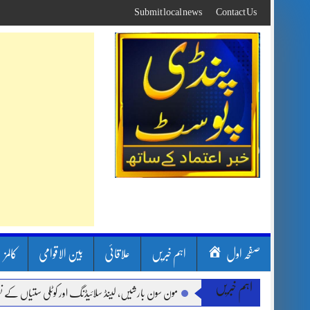
Skip
Submit local news
Contact Us
to
content
صفحہ اول
اہم خبریں
علاقائی
بین الاقوامی
کالمز
اہم خبریں
مون سون بارشیں، لینڈ سلائیڈنگ اور کوٹلی ستیاں کے نظر انداز م