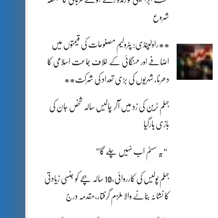
شروع
**راولپنڈی: پٹرولیم مصنوعات کی قیمتوں میں
اضافے اور مہنگائی کے خلاف جماعت اسلامی کا
دھرنا، شہریوں کی بڑی تعداد کی شرکت**
جہلم ٹرین کی زد میں آکر چالیس سالہ شخص جان کی
بازی ہارگیا
“یہ سسٹم اب نہیں چلے گا”
جہلم پولیس کی کارروائی،10 سالہ بچے کو جنسی زیادتی
کا نشانہ بنانے والا ملزم گرفتار،مقدمہ درج