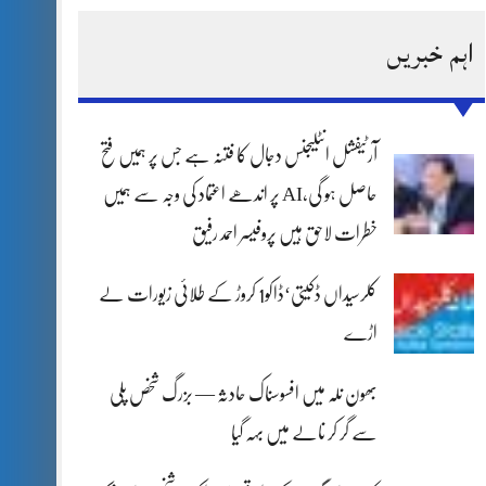
اہم خبریں
آرٹیفشل انٹلیجنس دجال کا فتنہ ہے جس پر ہمیں فتح
حاصل ہو گی،AI پر اندھے اعتماد کی وجہ سے ہمیں
خطرات لاحق ہیں پروفیسر احمد رفیق
کلرسیداں ڈکیتی‘ڈاکو1 کروڑ کے طلائی زیورات لے
اڑے
بھون نلہ میں افسوسناک حادثہ — بزرگ شخص پلی
سے گر کر نالے میں بہہ گیا