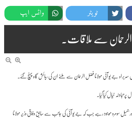
ٹویٹر
واٹس ایپ
ل الرحمان سے ملاقات۔
ی سربراہ جے یو آئی مولانا فضل الرحمان سے ملنے ان کی رہائش گاہ پہنچ گئے۔
 تبادلہ خیال کیا گیا۔
ر جمیل سومرو موجود رہے جب کہ جے یو آئی کی جانب سے سابق وفاقی وزیر مولانا