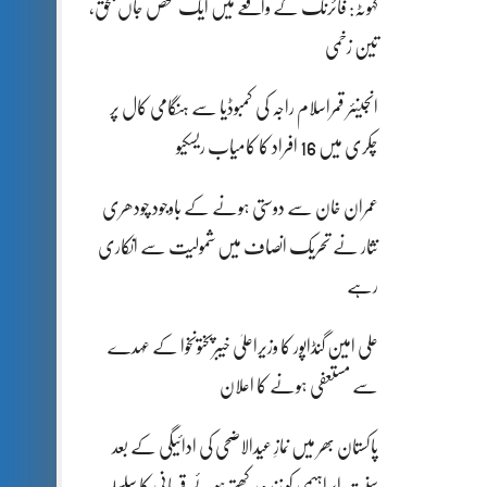
کہوٹہ: فائرنگ کے واقعے میں ایک شخص جاں بحق،
تین زخمی
انجینئر قمراسلام راجہ کی کمبوڈیا سے ہنگامی کال پر
چکری میں 16 افراد کا کامیاب ریسکیو
عمران خان سے دوستی ہونے کے باوجود چودھری
نثار نے تحریک انصاف میں شمولیت سے انکاری
رہے
علی امین گنڈاپور کا وزیراعلیٰ خیبرپختونخوا کے عہدے
سے مستعفی ہونے کا اعلان
پاکستان بھر میں نمازِ عیدالاضحی کی ادائیگی کے بعد
سنتِ ابراہیمی کو زندہ رکھتے ہوئے قربانی کا سلسلہ