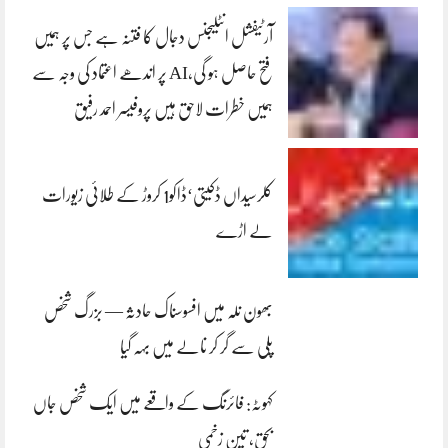
آرٹیفشل انٹلیجنس دجال کا فتنہ ہے جس پر ہمیں
فتح حاصل ہو گی،AI پر اندھے اعتماد کی وجہ سے
ہمیں خطرات لاحق ہیں پروفیسر احمد رفیق
کلرسیداں ڈکیتی‘ڈاکو1 کروڑ کے طلائی زیورات
لے اڑے
بھون نلہ میں افسوسناک حادثہ — بزرگ شخص
پلی سے گر کر نالے میں بہہ گیا
کہوٹہ: فائرنگ کے واقعے میں ایک شخص جاں
بحق، تین زخمی