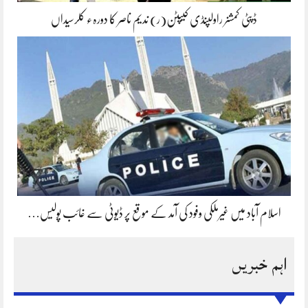
ڈپٹی کمشنر راولپنڈی کیپٹن(ر) ندیم ناصر کا دورہء کلرسیداں
اسلام آباد میں غیرملکی وفود کی آمد کے موقع پر ڈیوٹی سے غائب پولیس…
اہم خبریں