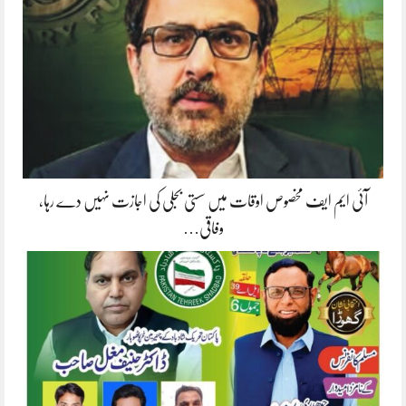
آئی ایم ایف مخصوص اوقات میں سستی بجلی کی اجازت نہیں دے رہا،
وفاقی…