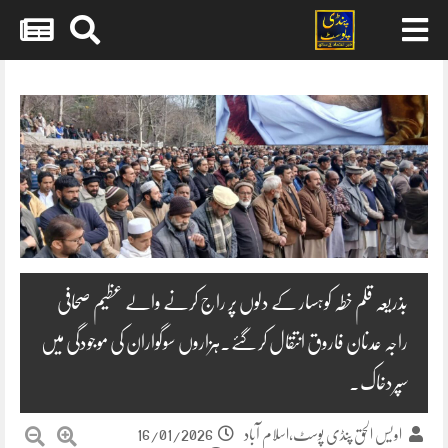
Skip
to
content
بذریعہ قلم خطہ کوہسار کے دلوں پر راج کرنے والے عظیم صحافی
راجہ عدنان فاروق انتقال کرگئے۔ہزاروں سوگواران کی موجودگی میں
سپردخاک۔
16/01/2026
اویس الحق پنڈی پوسٹ،اسلام آباد