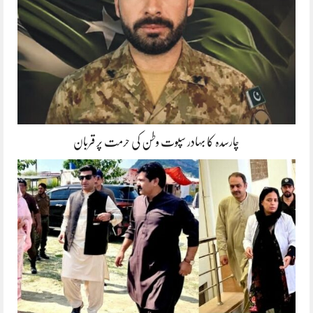
چارسدہ کا بہادر سپوت وطن کی حرمت پر قربان