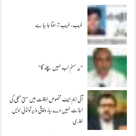
غریب، غریب تر ہوتا جا رہا ہے
“یہ سسٹم اب نہیں چلے گا”
آئی ایم ایف مخصوص اوقات میں سستی بجلی کی
اجازت نہیں دے رہا، وفاقی وزیر توانائی اویس
لغاری