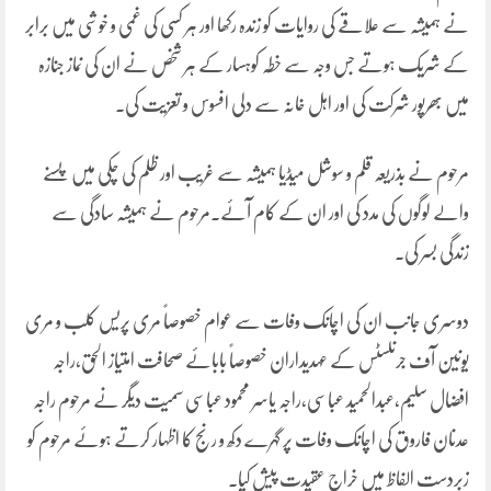
نے ہمیشہ سے علاقے کی روایات کو زندہ رکھا اور ہر کسی کی غمی و خوشی میں برابر
کے شریک ہوتے جس وجہ سے خطہ کوہسار کے ہر شخص نے ان کی نماز جنازہ
میں بھرپور شرکت کی اور اہل خانہ سے دلی افسوس و تعزیت کی۔
مرحوم نے بذریعہ قلم و سوشل میڈیا ہمیشہ سے غریب اور ظلم کی چکی میں پسنے
والے لوگوں کی مدد کی اور ان کے کام آئے۔مرحوم نے ہمیشہ سادگی سے
زندگی بسر کی۔
دوسری جانب ان کی اچانک وفات سے عوام خصوصاً مری پریس کلب و مری
یونین آف جرنلسٹس کے عہدیداران خصوصاً بابائے صحافت امتیاز الحق،راجہ
افضال سلیم،عبدالحمید عباسی،راجہ یاسر محمود عباسی سمیت دیگر نے مرحوم راجہ
عدنان فاروق کی اچانک وفات پر گہرے دکھ و رنج کا اظہار کرتے ہوئے مرحوم کو
زبردست الفاظ میں خراج عقیدت پیش کیا۔