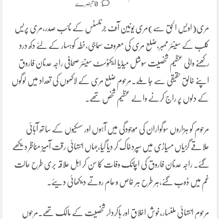
0 تبصرے
مری(اویس الحق سے)مری یونین آف جرنلسٹس کے نائب صدر،مری پریس
کلب کے سینئر ممبر،ضلع مری کی معروف سماجی،خطہ کوہسار کے لئے دکھ درد
رکھنے والی عظیم شخصیت سوشل میڈیا ایکٹوسٹ سینئر صحافی راجہ عدنان فاروق
اپنے خالق حقیقی سے جا ملے۔مرحوم ضلع مری کے لاکھوں کی تعداد میں لوگوں
کے دلوں پر راج کرنے والے عظیم شخص تھے۔
مرحوم کو ہزاروں سوگواران کی موجودگی میں آہوں اور سسکیوں کے ساتھ آبائی
علاقے گڑیاں مسیاڑی میں سپردخاک کر دیا گیا،جہاں انتہائی رقت آمیز مناظر دیکھے
گئے۔ راجہ عدنان فاروق کی اچانک وفات کا سن کر اہل علاقہ بری طرح حالت
غم میں ڈوب گئے،ہر طرح ہر خاص و عام روتے دیکھائی دیئے۔
مرحوم انتہائی ملنسار،خوش اخلاق اور باکردار شخصیت کے مالک تھے۔مرحوں