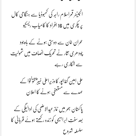
انجینئر قمراسلام راجہ کی کمبوڈیا سے ہنگامی کال
پر چکری میں 16 افراد کا کامیاب ریسکیو
عمران خان سے دوستی ہونے کے باوجود
چودھری نثار نے تحریک انصاف میں شمولیت
سے انکاری رہے
علی امین گنڈاپور کا وزیراعلیٰ خیبرپختونخوا کے
عہدے سے مستعفی ہونے کا اعلان
پاکستان بھر میں نمازِ عیدالاضحی کی ادائیگی کے
بعد سنتِ ابراہیمی کو زندہ رکھتے ہوئے قربانی کا
سلسلہ شروع