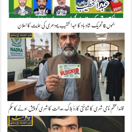
جموں 6 تحریک شاد باد کا عبدالخطیب چودھری کی حمایت کا اعلان
قائداعظم نامی شہری کا شناختی کارڈ بلاک،عدالت کا شہری کو پیش ہونے کا حکم