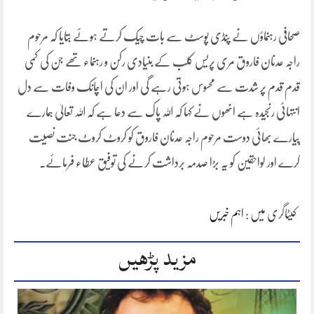
صحافی رہنماؤں نے پنڈی پوسٹ سے بات چیک کرتے ہوئے بتایا کہ مرحوم
راجہ عدنان فاروق مری پریس کلب کے بنیادی رکن و رہنماء تھے جن کی کمی
قدم قدم پر شدت سے محسوس ہوتی رہے گی اور ان کی اچانک وفات سے دل
انتہائی رنجیدہ ہے انھوں نے کہا کہ اللہ پاک سے دعا ہے کہ اللہ تعالیٰ ہمارے
پیارے بھائی دوست مرحوم راجہ عدنان فاروق کو کروٹ کروٹ جنت نصیت
کرے اور لواحقین کو یہ بڑا صدمہ برداشت کرنے کی توفیق عطاء فرمائے۔
کیٹاگری میں :
اہم خبریں
مزید پڑھیں