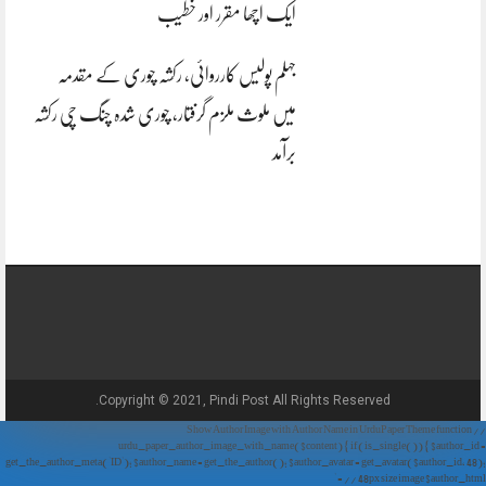
ایک اچھا مقرر اور خطیب
جہلم پولیس کارروائی، رکشہ چوری کے مقدمہ
میں ملوث ملزم گرفتار، چوری شدہ چنگ چی رکشہ
برآمد
Copyright © 2021, Pindi Post All Rights Reserved.
// Show Author Image with Author Name in UrduPaper Theme function
urdu_paper_author_image_with_name($content) { if (is_single()) { $author_id =
get_the_author_meta('ID'); $author_name = get_the_author(); $author_avatar = get_avatar($author_id, 48);
// 48px size image $author_html = '