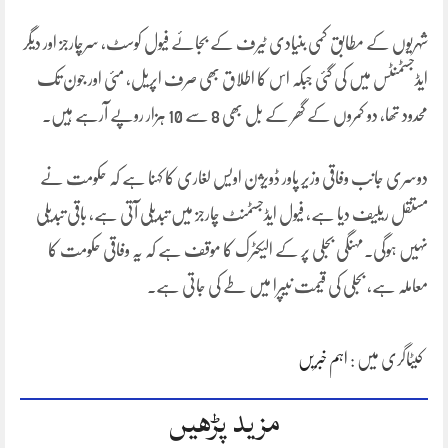
شہریوں کے مطابق کمی بنیادی ٹیرف کے بجائے فیول کوسٹ، سرچارجز اور دیگر
ایڈجسٹمنٹس میں کی گئی جبکہ اس کا اطلاق بھی صرف اپریل، مئی اور جون تک
محدود تھا، دو کمروں کے گھر کے بل بھی 8 سے 10 ہزار روپے آرہے ہیں۔
دوسری جانب وفاقی وزیر پاور ڈویژن اویس لغاری کا کہنا ہے کہ حکومت نے
مستقل ریلیف دیا ہے، فیول ایڈجسٹمنٹ چارجز میں تبدیلی آتی ہے، باقی تبدیلی
نہیں ہوگی۔مہنگی بجلی پر کے الیکٹرک کا موقف ہے کہ یہ وفاقی حکومت کا
معاملہ ہے، بجلی کی قیمت نیپرا میں طے کی جاتی ہے۔
کیٹاگری میں :
اہم خبریں
مزید پڑھیں