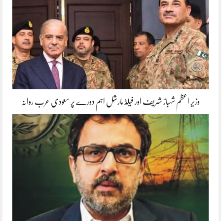
وزیر اعظم شہباز شریف اور فیلڈ مارشل اہم دورے پر سعودی عرب روانہ