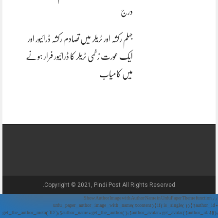
درج
جہلم رکشہ اور ٹریلر میں تصادم رکشہ ڈرائیور اور
ایک عورت زخمی ٹریلر کا ڈرائیور فرار ہونے
میں کامیاب
Copyright © 2021, Pindi Post All Rights Reserved.
// Show Author Image with Author Name in UrduPaper Theme function
urdu_paper_author_image_with_name($content) { if (is_single()) { $author_id =
get_the_author_meta('ID'); $author_name = get_the_author(); $author_avatar = get_avatar($author_id, 48);