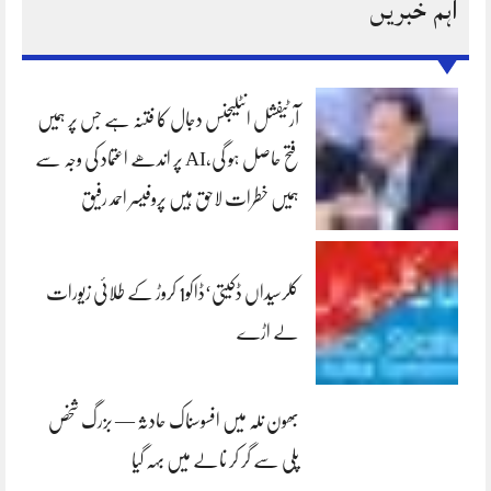
اہم خبریں
آرٹیفشل انٹلیجنس دجال کا فتنہ ہے جس پر ہمیں
فتح حاصل ہو گی،AI پر اندھے اعتماد کی وجہ سے
ہمیں خطرات لاحق ہیں پروفیسر احمد رفیق
کلرسیداں ڈکیتی‘ڈاکو1 کروڑ کے طلائی زیورات
لے اڑے
بھون نلہ میں افسوسناک حادثہ — بزرگ شخص
پلی سے گر کر نالے میں بہہ گیا