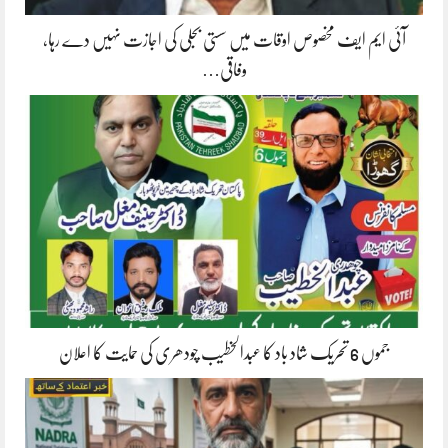
آئی ایم ایف مخصوص اوقات میں سستی بجلی کی اجازت نہیں دے رہا،
وفاقی…
جموں 6 تحریک شاد باد کا عبدالخطیب چودھری کی حمایت کا اعلان