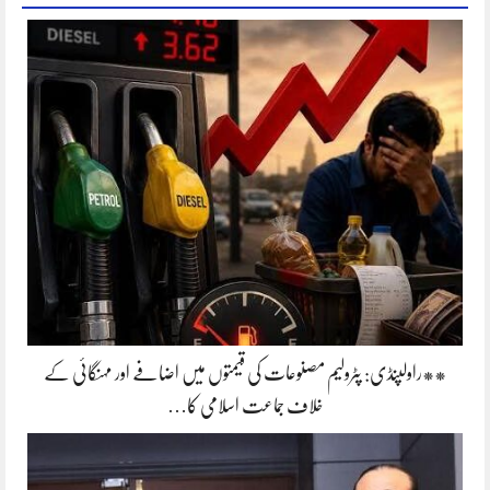
**راولپنڈی: پٹرولیم مصنوعات کی قیمتوں میں اضافے اور مہنگائی کے
خلاف جماعت اسلامی کا…