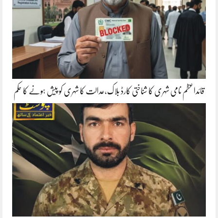
قائداعظم نامی شہری کا شناختی کارڈ بلاک،عدالت کا شہری کو پیش ہونے کا حکم