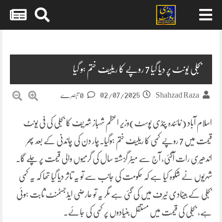
Skip
to
content
بجلی یونٹ پر دیا گیا 7 روپے کا ریلیف ختم ہو گیا
02/07/2025
Shahzad Raza
0 تبصرے
اسلام آباد (نمائندہ پنڈی پوسٹ)وزیر اعظم شہباز شریف کا بجلی کی فی یونٹ
قیمت میں 7 روپے کمی کا ریلیف ختم ہوگیا۔چار دن کی چاندنی کے بعد پھر
اندھیری رات آگئی، آج سے میٹر گزشتہ سال کی گرمیوں والی قیمت پر چلے گا۔
شہریوں نے شکوہ کیا ہے کہ حکومت کی جانب سے تو یہ تاثر دیا گیا تھا کہ یہ کمی
بجلی کے بینادی ٹیرف میں کی گئی ہے مگر یہ تو عارضی ایڈجسٹمنٹ ثابت ہوئی
ہے، بجلی کی قیمت میں مستقل بنیادوں پر کمی کی جائے۔