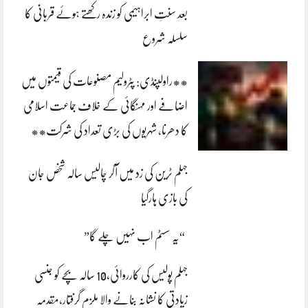
بعد سنتِ ابراہیمی کو زندہ رکھتے ہوئے قربانی کا
سلسلہ شروع
**راولپنڈی: پٹرولیم مصنوعات کی قیمتوں میں
اضافے اور مہنگائی کے خلاف جماعت اسلامی
کا دھرنا، شہریوں کی بڑی تعداد کی شرکت**
جہلم ٹرین کی زد میں آکر چالیس سالہ شخص جان
کی بازی ہارگیا
“یہ سسٹم اب نہیں چلے گا”
جہلم پولیس کی کارروائی،10 سالہ بچے کو جنسی
زیادتی کا نشانہ بنانے والا ملزم گرفتار،مقدمہ