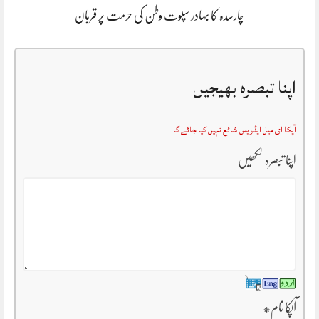
چارسدہ کا بہادر سپوت وطن کی حرمت پر قربان
اپنا تبصرہ بھیجیں
آپکا ای میل ایڈریس شائع نہیں کیا جائے گا
اپنا تبصرہ لکھیں
آپکا نام
*