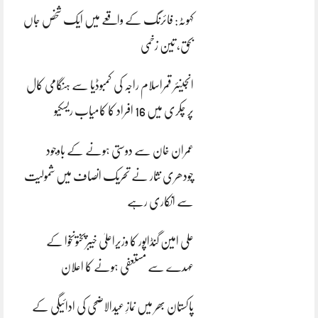
کہوٹہ: فائرنگ کے واقعے میں ایک شخص جاں
بحق، تین زخمی
انجینئر قمراسلام راجہ کی کمبوڈیا سے ہنگامی کال
پر چکری میں 16 افراد کا کامیاب ریسکیو
عمران خان سے دوستی ہونے کے باوجود
چودھری نثار نے تحریک انصاف میں شمولیت
سے انکاری رہے
علی امین گنڈاپور کا وزیراعلیٰ خیبرپختونخوا کے
عہدے سے مستعفی ہونے کا اعلان
پاکستان بھر میں نمازِ عیدالاضحی کی ادائیگی کے