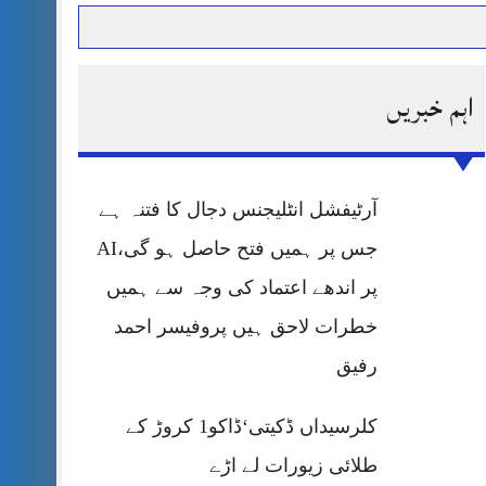
اہم خبریں
حرمت پر قربان
 کی پریس کانفرنس
آرٹیفشل انٹلیجنس دجال کا فتنہ ہے
جس پر ہمیں فتح حاصل ہو گی،AI
پر اندھے اعتماد کی وجہ سے ہمیں
خطرات لاحق ہیں پروفیسر احمد
رفیق
کلرسیداں ڈکیتی‘ڈاکو1 کروڑ کے
طلائی زیورات لے اڑے