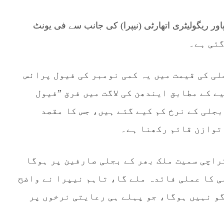
ر ریگولیٹری اتھارٹی (نیپرا) کی جانب سے فی یونٹ
لی کی قیمت میں یہ کمی نومبر کی فیول پرائس
ے کے مطابق ایندھن کی لاگت میں فرق ”فیول
جلی کے نرخ کم کیے گئے ہیں، جس کا مقصد
توازن قائم رکھنا ہے۔
کراچی سمیت ملک بھر کے بجلی صارفین پر ہوگا
ی کا عملی فائدہ ملے گا، تاہم نیپرا نے واضح
اگو نہیں ہوگا، جو پہلے ہی رعایتی نرخوں پر