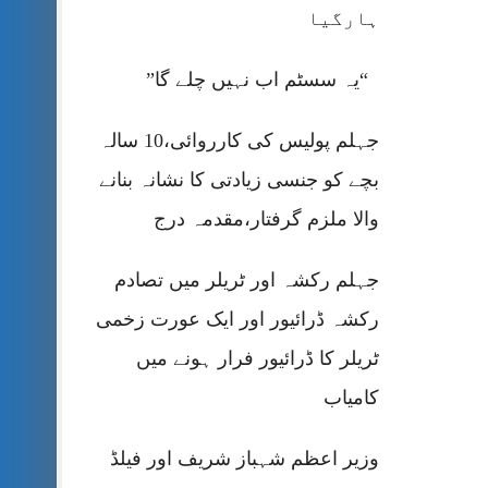
ہارگیا
“یہ سسٹم اب نہیں چلے گا”
جہلم پولیس کی کارروائی،10 سالہ
بچے کو جنسی زیادتی کا نشانہ بنانے
والا ملزم گرفتار،مقدمہ درج
جہلم رکشہ اور ٹریلر میں تصادم
رکشہ ڈرائیور اور ایک عورت زخمی
ٹریلر کا ڈرائیور فرار ہونے میں
کامیاب
وزیر اعظم شہباز شریف اور فیلڈ