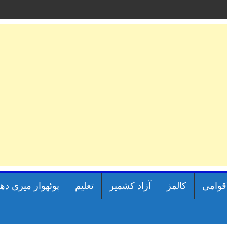
اقوامی
کالمز
آزاد کشمیر
تعلیم
پوٹھوار میری دھ