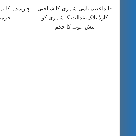
قائداعظم نامی شہری کا شناختی
چارسدہ کا ب
کارڈ بلاک،عدالت کا شہری کو
حرمت
پیش ہونے کا حکم