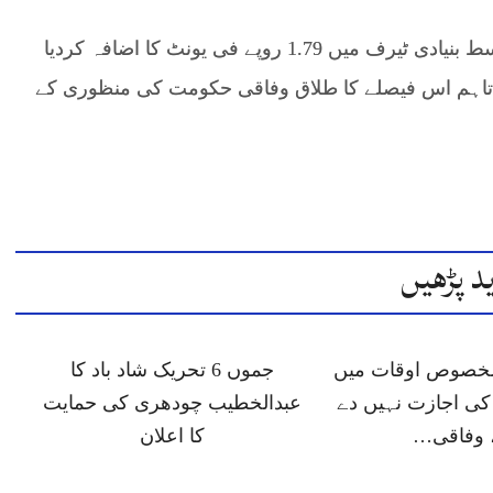
دوسری جانب نیپرا نے یکم جنوری سے بجلی کے اوسط بنیادی ٹیرف میں 1.79 روپے فی یونٹ کا اضافہ کردیا
، تاہم اس فیصلے کا طلاق وفاقی حکومت کی منظوری کے
د پڑھیں
 مخصوص اوقات میں
جموں 6 تحریک شاد باد کا
ی اجازت نہیں دے
عبدالخطیب چودھری کی حمایت
 وفاقی…
کا اعلان