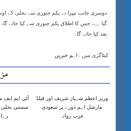
گیا ہے، جس کا اطلاق یکم جنوری سے کیا جائے گا
بعد کیا جائے گا۔
کیٹاگری میں :
اہم خبریں
مزی
وزیر اعظم شہباز شریف اور فیلڈ
آئی ایم ایف
مارشل اہم دورے پر سعودی
سستی بجلی ک
عرب روانہ
رہا،