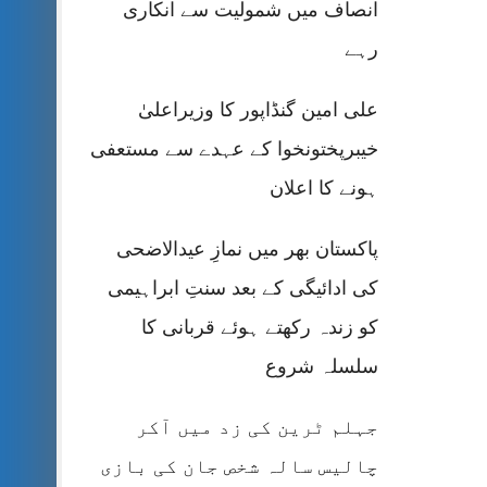
انصاف میں شمولیت سے انکاری
رہے
علی امین گنڈاپور کا وزیراعلیٰ
خیبرپختونخوا کے عہدے سے مستعفی
ہونے کا اعلان
پاکستان بھر میں نمازِ عیدالاضحی
کی ادائیگی کے بعد سنتِ ابراہیمی
کو زندہ رکھتے ہوئے قربانی کا
سلسلہ شروع
جہلم ٹرین کی زد میں آکر
چالیس سالہ شخص جان کی بازی