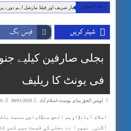
اہم خبریں
وزیر اعظم شہباز شریف اور فیلڈ مارشل اہم دورے پ
آئی ایم ایف مخصوص اوقات میں سستی بجلی کی اجازت 
قائداعظم نامی شہری کا شناختی کارڈ بلاک،عدالت کا
شیئر کریں
فیس بک
ڈپٹی کمشنر راولپنڈی کیپٹن(ر) ندیم ناصر کا دورہء کل
اسلام آباد میں غیرملکی وفود کی آمد کے موقع پر ڈیوٹی سے غائب پولیس اہلکاروں کی
مون سون بارشیں، لینڈ سلائیڈنگ اور کوٹلی ستیاں کے نظ
شہید گر وپ کیپٹنعاصم طارق مکمل فوجی اعزاز کے س
فی یونٹ کا ریلیف
اویس الحق پنڈی پوسٹ،اسلام آباد
08/01/2026
0 تبصرے
اسلام آباد(اویس الحق سے)کراچی سمیت ملک
آگئی۔ نیپرا نے بجلی کی قیمت میں کمی کا 