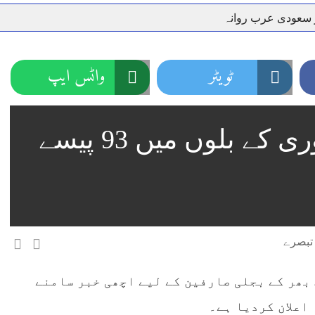
ر سعودی عرب روانہ
نہیں دے رہا، وفاقی وزیر توانائی اویس لغاری
جموں 6 تحریک شاد باد کا عبدالخطیب چودھری کی حمایت کا اعلان
 شہری کو پیش ہونے کا حکم
چارسدہ کا بہادر سپوت وطن کی 
ٹویٹر
واٹس ایپ
رسیداں
خلاف سخت ایکشن، 2 اے ایس آئی سمیت 12 اہلکاروں کو نوکری سے فارغ کردیا گیا۔
ر انداز متاثرین
اسسٹنٹ کمشنر کلرسیداں سیدہ زینب حسین
بجلی صارفین کیلیے جنوری کے بلوں میں 93 پیسے
اتھ سپردِ خاک
 بھر کے بجلی صارفین کے لیے اچھی خبر سامنے
اعلان کردیا ہے۔