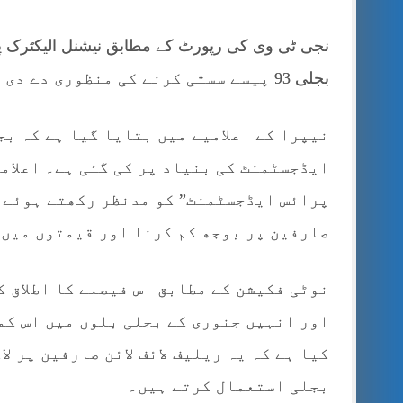
نجی ٹی وی کی رپورٹ کے مطابق نیشنل الیکٹرک پاو
بجلی 93 پیسے سستی کرنے کی منظوری دے دی گئی ہے۔
نیپرا کے اعلامیے میں بتایا گیا ہے کہ بج
ایڈجسٹمنٹ کی بنیاد پر کی گئی ہے۔ اعلامی
پرائس ایڈجسٹمنٹ” کو مدنظر رکھتے ہوئے ب
صارفین پر بوجھ کم کرنا اور قیمتوں میں 
نوٹی فکیشن کے مطابق اس فیصلے کا اطلاق 
اور انہیں جنوری کے بجلی بلوں میں اس کم
کیا ہے کہ یہ ریلیف لائف لائن صارفین پر ل
بجلی استعمال کرتے ہیں۔