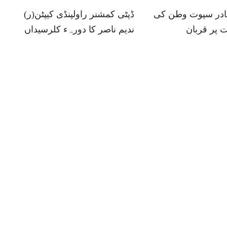
ہادر سپوت وطن کی
ڈپٹی کمشنر راولپنڈی کیپٹن(ر)
 پر قربان
ندیم ناصر کا دورہء کلرسیداں