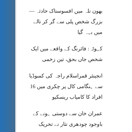
بھون نلہ میں افسوسناک حادثہ —
بزرگ شخص پلی سے گر کر نالے
میں بہہ گیا
کہوٹہ: فائرنگ کے واقعے میں ایک
شخص جاں بحق، تین زخمی
انجینئر قمراسلام راجہ کی کمبوڈیا
سے ہنگامی کال پر چکری میں 16
افراد کا کامیاب ریسکیو
عمران خان سے دوستی ہونے کے
باوجود چودھری نثار نے تحریک