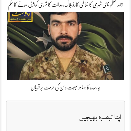
قائداعظم نامی شہری کا شناختی کارڈ بلاک،عدالت کا شہری کو پیش ہونے کا حکم
چارسدہ کا بہادر سپوت وطن کی حرمت پر قربان
اپنا تبصرہ بھیجیں