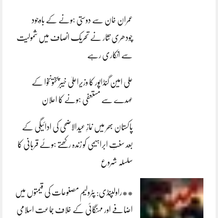
عمران خان سے دوستی ہونے کے باوجود
چودھری نثار نے تحریک انصاف میں شمولیت
سے انکاری رہے
علی امین گنڈاپور کا وزیراعلیٰ خیبرپختونخوا کے
عہدے سے مستعفی ہونے کا اعلان
پاکستان بھر میں نمازِ عیدالاضحی کی ادائیگی کے
بعد سنتِ ابراہیمی کو زندہ رکھتے ہوئے قربانی کا
سلسلہ شروع
**راولپنڈی: پٹرولیم مصنوعات کی قیمتوں میں
اضافے اور مہنگائی کے خلاف جماعت اسلامی