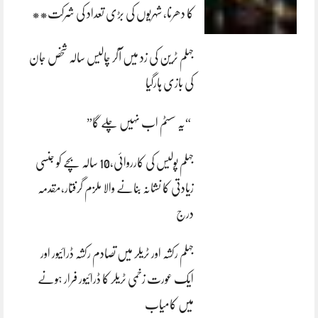
کا دھرنا، شہریوں کی بڑی تعداد کی شرکت**
جہلم ٹرین کی زد میں آکر چالیس سالہ شخص جان
کی بازی ہارگیا
“یہ سسٹم اب نہیں چلے گا”
جہلم پولیس کی کارروائی،10 سالہ بچے کو جنسی
زیادتی کا نشانہ بنانے والا ملزم گرفتار،مقدمہ
درج
جہلم رکشہ اور ٹریلر میں تصادم رکشہ ڈرائیور اور
ایک عورت زخمی ٹریلر کا ڈرائیور فرار ہونے
میں کامیاب