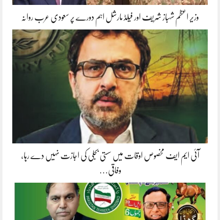
وزیر اعظم شہباز شریف اور فیلڈ مارشل اہم دورے پر سعودی عرب روانہ
آئی ایم ایف مخصوص اوقات میں سستی بجلی کی اجازت نہیں دے رہا،
وفاقی…