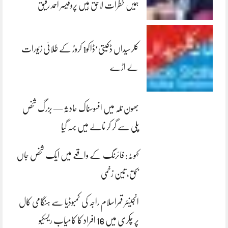
ہمیں خطرات لاحق ہیں پروفیسر احمد رفیق
کلرسیداں ڈکیتی‘ڈاکو1 کروڑ کے طلائی زیورات
لے اڑے
بھون نلہ میں افسوسناک حادثہ — بزرگ شخص
پلی سے گر کر نالے میں بہہ گیا
کہوٹہ: فائرنگ کے واقعے میں ایک شخص جاں
بحق، تین زخمی
انجینئر قمراسلام راجہ کی کمبوڈیا سے ہنگامی کال
پر چکری میں 16 افراد کا کامیاب ریسکیو