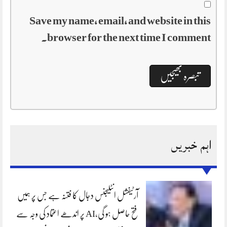
Save my name, email, and website in this
browser for the next time I comment.
اہم خبریں
آرٹیفشل انٹلیجنس دجال کا فتنہ ہے جس پر ہمیں
فتح حاصل ہو گی،AI پر اندھے اعتماد کی وجہ سے