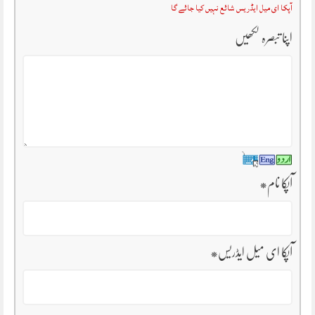
آپکا ای میل ایڈریس شائع نہیں کیا جائے گا
اپنا تبصرہ لکھیں
آپکا نام
*
آپکا ای میل ایڈریس
*