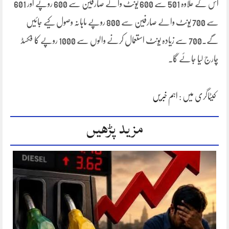
اس کے علاوہ 501 سے 600 یونٹ والے صارفین سے 600 روپے اور 601
سے 700 یونٹ والے صارفین سے 800 روپے ماہانہ وصول کیے جائیں
گے۔700 سے زیادہ یونٹ استعمال کرنے والوں سے 1000 روپے کا فکسڈ
چارج لیا جائے گا۔
کیٹاگری میں :
اہم خبریں
مزید پڑھیں