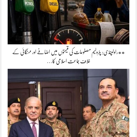
**راولپنڈی: پٹرولیم مصنوعات کی قیمتوں میں اضافے اور مہنگائی کے
خلاف جماعت اسلامی کا…