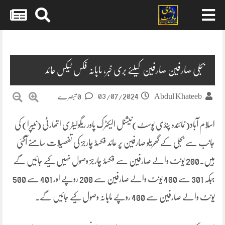
Skip
to
content
بجلی صارفین صارفین کیلئے بری خبر، ماہانہ فکس ٹیکس عائد
03/07/2024
Abdul Khateeb
0 تبصرے
اسلام آباد(نمائندہ پنڈی پوسٹ)نیشنل الیکٹرک پاور ریگولیٹری اتھارٹی (نیپرا) کی
جانب سے بجلی کے گھریلو صارفین پر عائد فکسڈ چارجز کی تفصیلات سامنے آگئی
ہیں۔200 یونٹ والے صارفین سے فکسڈ چارجز وصول نہیں کیے جائیں گے
جبکہ 301 سے 400 یونٹ والے صارفین سے 200 روپے اور 401 سے 500
یونٹ والے صارفین سے 400 روپے ماہانہ وصول کیے جائیں گے۔