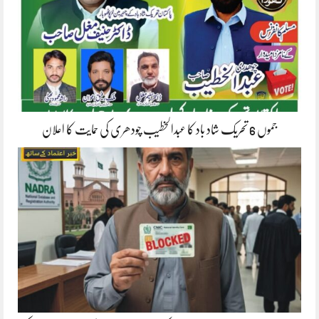
جموں 6 تحریک شاد باد کا عبدالخطیب چودھری کی حمایت کا اعلان