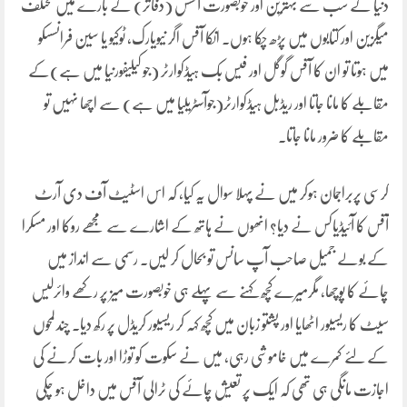
دنیا کے سب سے بہترین اور خوبصورت آفسس (دفاتر) کے بارے میں مختلف
میگزین اور کتابوں میں پڑھ چکا ہوں۔ انکا آفس اگر نیویارک، ٹوکیو یا سین فرانسسکو
میں ہوتا تو ان کا آفس گوگل اور فیس بک ہیڈکوارٹر (جو کیلیفورنیا میں ہے)کے
مقابلے کا مانا جاتا اور ریڈبل ہیڈکوارٹر(جوآسٹریلیا میں ہے) سے اچھا نہیں تو
مقابلے کا ضرور مانا جاتا۔
کرسی پربراجمان ہوکر میں نے پہلا سوال یہ کیا، کہ اس اسٹیٹ آف دی آرٹ
آفس کا آئیڈیاکس نے دیا؟ انھوں نے ہاتھ کے اشارے سے مجھے روکا اور مسکرا
کے بولے جمیل صاحب آپ سانس تو بحال کر لیں۔ رسمی سے انداز میں
چائے کا پوچھا، مگرمیرے کچھ کہنے سے پہلے ہی خوبصورت میز پر رکھے وائرلیس
سیٹ کا ریسیور اٹھایا اور پشتو زبان میں کچھ کہہ کر ریسیور کریڈل پر رکھ دیا۔ چند لمحوں
کے لئے کمرے میں خاموشی رہی، میں نے سکوت کو توڑا اور بات کرنے کی
اجازت مانگی ہی تھی کہ ایک پر تعیش چائے کی ٹرالی آفس میں داخل ہو چکی