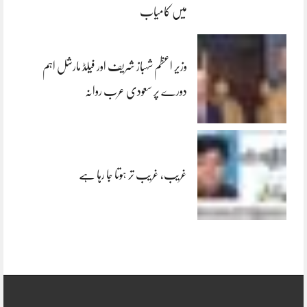
میں کامیاب
وزیر اعظم شہباز شریف اور فیلڈ مارشل اہم
دورے پر سعودی عرب روانہ
غریب، غریب تر ہوتا جا رہا ہے