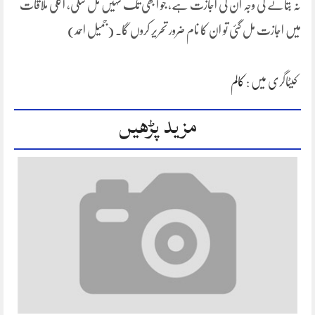
نہ بتانے کی وجہ ان کی اجازت ہے، جو ابھی تک نہیں مل سکی، اگلی ملاقات
میں اجازت مل گئی تو ان کا نام ضرور تحریر کروں گا۔ (جمیل احمد)
کیٹاگری میں :
کالم
مزید پڑھیں