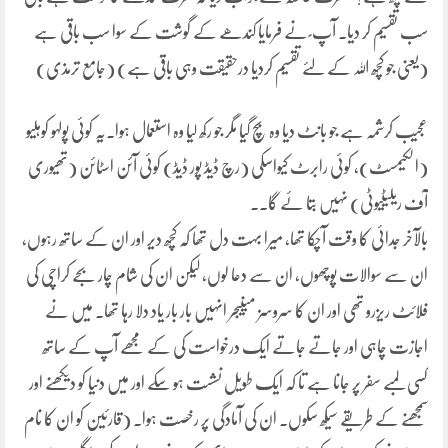
سب تقسیم کر دیا۔ آپ ؐ نے فرمایا کندھے کے گوشت کے سوا سب باقی ہے
(یعنی جو کچھ اللہ کے لئے تقسیم کردیا درحقیقت وہی باقی ہے) (جامع ترمذی)
عجیب کرشمہ ہے جو بانٹ دیا وہ بچ گیا مگر جو رکھ لیا وہ استعمال ہوا۔یہ کوئی پولہو کوہلیو
(الکیمسٹ)، کوئی رابرٹ کیواسکی (رچ ڈیڈ پور ڈیڈ) کوئی آئن اسٹائن (تھیوری
آف ریلیٹیوٹی) نہیں بتا ئے گا۔۔
بالآخر جدائی کا وقت آچکا تھا، میرا بہت دل تھا کہ کچھ دیر اور ان کے ساتھ رہوں،
ان سے سوالات پوچھوں، ان سے دعا لوں، لیکن ان کی شام چار بجے کراچی کی
فلائٹ ریزرو تھی اور ان کا سروسز مینیجر انہیں بار بار یاد دلا رہا تھا۔ میں نے
اجازت چاہی اور جاتے جاتے ایک درخواست کی کے مجھے آپ کے ساتھ
کسی لمبے سفر پر جانا ہے تا کہ ایک طویل نشست ہو سکے اور میں دنیا کو دیکھنے اور
سمجھنے کے طریقے سیکھ سکوں۔ ان کی آمادگی پر رخصت ہوا۔ (قارئین کو ان کا نام