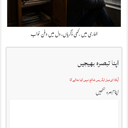
الماری میں رکھی ڈگریاں، دل میں دفن خواب
اپنا تبصرہ بھیجیں
آپکا ای میل ایڈریس شائع نہیں کیا جائے گا
اپنا تبصرہ لکھیں