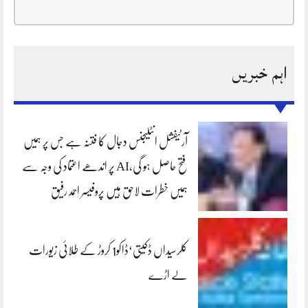
اہم خبریں
آرٹیفشل انٹلیجنس دجال کا فتنہ ہے جس پر ہمیں
فتح حاصل ہو گی،AI پر اندھے اعتماد کی وجہ سے
ہمیں خطرات لاحق ہیں پروفیسر احمد رفیق
کلرسیداں ڈکیتی‘ڈاکو1 کروڑ کے طلائی زیورات
لے اڑے