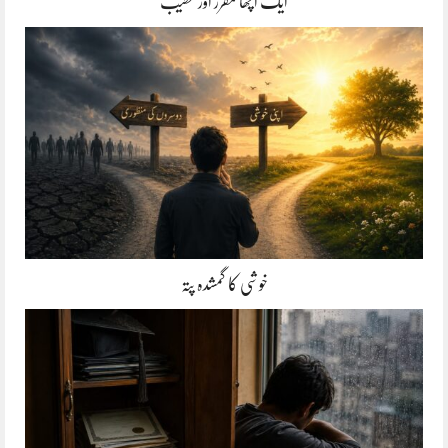
ایک اچھا مقرر اور خطیب
خوشی کا گمشدہ پتہ