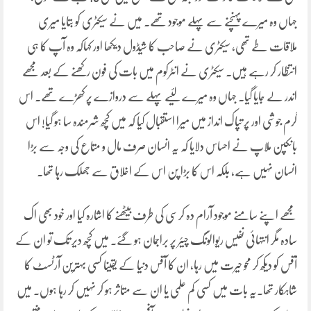
جہاں وہ میرے پہنچنے سے پہلے موجود تھے۔ میں نے سیکٹری کو بتایا میری
ملاقات طے تھی، سیکٹری نے صاحب کا شیڈول دیکھا اور کہاکہ وہ آپ کا ہی
انتظار کر رہے ہیں۔ سیکٹری نے انٹرکوم میں بات کی فون رکھنے کے بعد مجھے
اندر لے جایا گیا۔ جہاں وہ میرے لئیے پہلے سے دروازے پر کھڑے تھے۔ اس
گرم جوشی اور پر تپاک انداز میں میرا استقبال کیا کہ میں کچھ شرمندہ سا ہو گیا! اس
بانکپن ملاپ نے احساس دلایا کہ یہ انسان صرف مال و متاع کی وجہ سے بڑا
انسان نہیں ہے، بلکہ اس کا بڑا پن اس کے اخلاق سے جھلک رہا تھا۔
مجھے اپنے سامنے موجود آرام دہ کرسی کی طرف بیٹھنے کا اشارہ کیا اور خود بھی اک
سادہ مگر انتہائی نفیس ریوالونگ چیئر پر براجمان ہو گئے۔ میں کچھ دیر تک تو ان کے
آفس کو دیکھ کر محو حیرت میں رہا، ان کا آفس دنیا کے یقینا کسی بہترین آرٹسٹ کا
شاہکار تھا۔یہ بات میں کسی کم علمی یا ان سے متاثر ہو کر نہیں کر رہا ہوں۔ میں