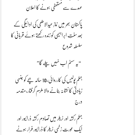
عہدے سے مستعفی ہونے کا اعلان
پاکستان بھر میں نمازِ عیدالاضحی کی ادائیگی کے
بعد سنتِ ابراہیمی کو زندہ رکھتے ہوئے قربانی کا
سلسلہ شروع
“یہ سسٹم اب نہیں چلے گا”
جہلم پولیس کی کارروائی،10 سالہ بچے کو جنسی
زیادتی کا نشانہ بنانے والا ملزم گرفتار،مقدمہ
درج
جہلم رکشہ اور ٹریلر میں تصادم رکشہ ڈرائیور اور
ایک عورت زخمی ٹریلر کا ڈرائیور فرار ہونے