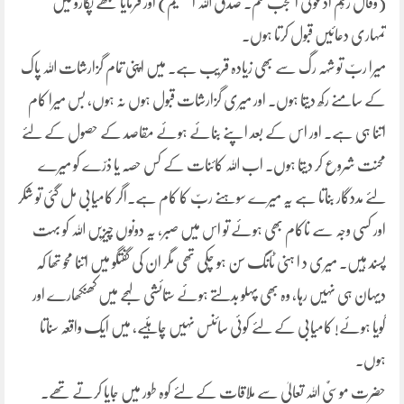
(وقال ربّکم ادعونی استجب لکم۔ صدق اللہ العظیم) اور فرمایا مجھے پکارو میں
تمہاری دعائیں قبول کرتا ہوں۔
میرا ربّ تو شہہ رگ سے بھی زیادہ قریب ہے۔ میں اپنی تمام گزارشات اللہ پاک
کے سامنے رکھ دیتا ہوں۔ اور میری گزارشات قبول ہوں نہ ہوں، بس میرا کام
اتنا ہی ہے۔ اور اس کے بعد اپنے بنائے ہوئے مقاصد کے حصول کے لئے
محنت شروع کر دیتا ہوں۔ اب اللہ کائنات کے کس حصّہ یا ذرّے کو میرے
لئے مددگار بناتا ہے یہ میرے سوہنے ربّ کا کام ہے۔اگر کامیابی مل گئی تو شکر
اور کسی وجہ سے ناکام بھی ہوئے تو اس میں صبر، یہ دونوں چیزیں اللہ کو بہت
پسند ہیں۔ میری د ا ہنی ٹانگ سن ہو چکی تھی مگر ان کی گفتگو میں اتنا محو تھا کہ
دیہان ہی نہیں رہا، وہ بھی پہلو بدلتے ہوئے ستائشی لہجے میں کھنکھارے اور
گویا ہوئے! کامیابی کے لئے کوئی سائنس نہیں چاہئیے، میں ایک واقعہ سناتا
ہوں۔
حضرت موسیٌٰ اللہ تعالیٰ سے ملاقات کے لئے کوہ طور میں جایا کرتے تھے۔