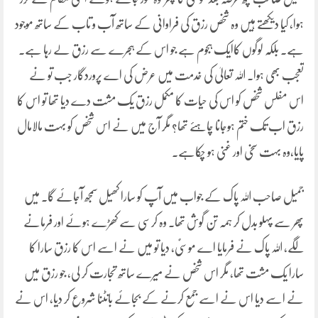
ہوا، کیا دیکھتے ہیں وہ شخص رزق کی فراوانی کے ساتھ آب و تاب کے ساتھ موجود
ہے۔ بلکہ لوگوں کاایک ہجوم ہے جو اس کے ہجرے سے رزق لے رہا ہے۔
تعجب بھی ہوا۔ اللہ تعالیٰ کی خدمت میں عرض کی اے پروردگار جب تو نے
اس مفلس شخص کو اس کی حیات کا مکمل رزق یک مشت دے دیا تھا تو اس کا
رزق اب تک ختم ہوجانا چاہئے تھا؟ مگر آج میں نے اس شخص کو بہت مالامال
پایا،وہ بہت سخی اور غنی ہو چکاہے۔
جمیل صاحب اللہ پاک کے جواب میں آپ کو سارا کھیل سمجھ آجائے گا۔ میں
پھر سے پہلو بدل کر ہمہ تن گوش تھا۔ وہ کرسی سے کھڑے ہوئے اور فرمانے
لگے، اللہ پاک نے فرمایا اے موسیٌٰ، دیا تو میں نے اسے اس کا رزق سارا کا
سارا یک مشت تھا، مگر اس شخص نے میرے ساتھ تجارت کر لی، جو رزق میں
نے اسے دیا اس نے اسے جمع کرنے کے بجائے بانٹنا شروع کر دیا، اس نے