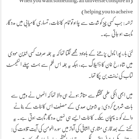
(When you want something, all universie conspire in
helping you to acheive)
ترجمہ: جب کسی چیز کو شدت سے چاہو تو تمام کائنات، تمہاری کامیابی میں مددگار
ثابت ہو جاتی ہے۔
کئی بار، پورا ناول پڑھنے کے باوجود مجھے لگتا تھا کہ یہ جملہ صرف کسی انڈین مووی
میں شاہ رخ خان کا ڈائیلاگ ہے، جبکہ یہ جملہ اس فلم سے بہت پہلے الکیمسٹ
کتاب کی زینت بن چکا تھا۔
میں ابھی انکی علمی گفتگو سے متاثر ہونے ہی والا تھا کہ انھوں نے وہیں سے
بات شروع کردی! یہ بیسویں صدی کے مصنّف اس کائنات کے بنانے
والے کو نہ پہچان سکے۔ کائنات ایسے ہی نہیں مددگار ثابت ہوتی ہے۔ یہ
کہنے کے بعد قاری مشاری الشافی کی آواز میں سورہ المومن کی آیت تلاوت کی!