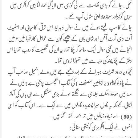
تھی۔ چائے کو بڑی نفاست سے ٹی کوزی میں لایا گیا تھا، اٹالین کراکری میں
مزیّن کوکیزاور سینڈوچز اپنی مثال آپ تھے۔
چائے کا سپ لیتے ہوئے میں نے سوال دہرایا، اس ترقی، کامیابی اور اسٹیٹ
آف دی آرٹ آفس اور شان بان کے پیچھے کون سے عوامل کار فرما ہیں؟ میں
انجانے میں کئی سوال ایک ساتھ کر چکا تھا، یہ ان کی شخصیت کا روب تھا یا اس
دفتر کے چکا چوند کی وجہ سے میں تھوڑا نروس تھا۔
کچھ دیر درود شریف دہرانے کے بعد دھیمے لہجے میں بولے! جمیل صاحب آپ
نے پاؤ لو کویلہو (برازیلین مصنّف) کی کتاب الکیمسٹ پڑھی ہے؟ میں نے
منہ میں موجود بسکٹ جلدی سے نگلتے ہوئے بڑی مشکل سے جی ہاں کی آواز
نکالی۔ کیونکہ یہ ناول میرا پسندیدہ ناولوں میں سے ایک ہے۔ اس کتا ب کو اسّی
(80) سے زیادہ زبانوں میں ترجمے کئے گئے ہیں۔
انہوں نے ایک انگریزی کوٹیشن سنائی: