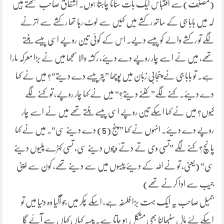
(مصنّف)سے اقتباس ایک بات سنانا چاہتا ہوں۔ اشفاق صاحب لکھتے ہیں
کہ میں بابا جی کے ساتھ رکشے میں کہیں سے لوٹ رہا تھا رکشے سے اترنے
لگے تو رکشے والے کو پیسے دیے۔ اس کے کوئی تین روپے اسّی پیسے بنتے
تھے، میں نے اسے چار روپے دے دیئے، رکشہ والا سمجھا میں نے بڑا معرکہ مارا
ہے۔ تو بابا جی نے پنجابی زبان میں پوچھا ”پتر پیسے دے دیتے“؟ میں نے کہا
دے دیئے۔ کہنے لگے”کننّے دیتے؟“ میں نے کہا چار روپے، تو کہنے لگے
کیوں؟ میں نے کہا اسکے تین روپے اسی پیسے بنتے تھے میں نے اسے چار
روپے دے دیئے۔ انہوں نے کہا ”پنج (5) دے دینے سی“۔ میں نے کہا
پانچ؟ کہنے لگے ”تسی وی تے دتےّ وچوں دینے سی، تسی کہڑے پلیوں دینے
سی“ (یعنی، تو نے اللہ کے دیئے پیسوں میں سے دینے تھے، کون سے اپنی
جیب سے ادا کرنے تھے)
جمیل صاحب یہ ایک بہت بڑا فلسفہ ہے، اسکے چکر میں جو آگیا وہ دنیا میں تو
اسکے لئے مال سنبھالنا بھی مشکل ہو جاتا ہے۔ پیسہ کہاں کہاں سے آئے گا