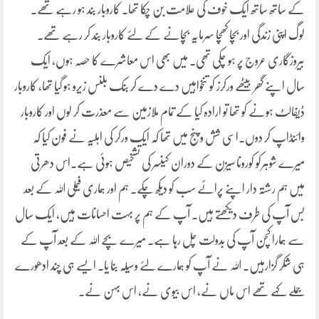
کے ساتھ ساتھ ایک خوف کی علامت بن چکا تھا۔ کاروبار بند ہو رہے تھے۔
لوگ اپنی زندگی اور بچا کھچا سرمایہ بچانے کے لئے کاروبار بند کر رہے تھے۔
بیروزگاری عروج پر ہو چکی تھی۔ میں بھی اس معاشرے کا حصہ ہوں، ایک
سال اپنے گھر بیٹھے ورکرز کو تنخواہیں دے دے کر بنک بلنس زیرو ہو گیا تھا، کاروبار
ڈیفالٹ ہونے کو تھا تو ارادہ کیا کے تمام ملازمین سے معذرت کر لوں اور کاروبار
وائنڈاپ کر دوں۔اسی شش وپنج میں تھا کہ ایک ورکر کی اہلیہ نے فون کیا کہ
میرے شوہرکو کورونا سیزن کے دوران کینسر کی تشخیص ہوئی ہے۔اس دھرتی
میں ہم رشتہ دار اپنے پرائے سب کو دیکھ چکے۔ ہم اور ہماری فیملی اللہ کے بعد
بس آپ کی طرف دیکھتے ہیں۔ آپ کے ہم پر بہت احسانات ہیں، ایک سال
سے ہمارا کچن آپ کی بدولت چل رہا ہے۔ میرے بچے اللہ کے بعد آپ کے
ہی شکر گزارہیں۔ اللہ نے آپ کو ہمارے لئے وسیلہ بنا یا۔ ایسے ہی چند ادھورے
جملے کہے تھے اس ماں نے، اس بیوی نے، اس بہن نے۔