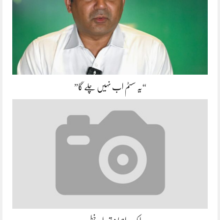
“یہ سسٹم اب نہیں چلے گا”