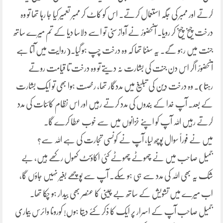
کرتے اور ممبر کی جگہ استعمال کرتے۔ اس کو کاٹ کر ممبر تعمیر کیا جا رہا تھا تو وہ
درخت چیخ چیخ کر رویا۔ آنحضورٌ نے آواز سنی تو اسے دلاسا دیا کے تم میرے ساتھ
جنت میں رہو گے۔ یہ سننا تھا کہ وہ درخت چپ ہو گیا۔(روایت میں آتا ہے
آنحضورٌ اگر اس دن جنّت کی بشارت نہ دیتے تو وہ درخت تا قیامت روتے
رہتا)۔ وہ درخت دین کی تبلیغ میں مددگار تھا، رخصت ہوا بھی تو ایک بشارت
کے بعد۔ آپ خدا کے بندوں کی مدد کرتے رہیں اور اس نظام کائنات کی مدد
کرتے رہیں اللہ آپ کو اپنے خزانوں میں سے خوب عطا کرے گا۔
میں نے فوراً سوال پوچھ لیا، آپ نے کونسی تجارت کی ہے اللہ سے؟
جمیل صاحب میں نے چھوٹے چھوٹے کئی اکاؤنٹ کھول رکھے ہیں، بے
شک یہ بھی اللہ کی مدد سے ہی ہو سکے۔ آپ سے پوچھے بغیر نہیں جاؤں گا،
اب میرے میں تشویش کے ساتھ بے چینی کا عنصر بھی بیدار ہو چکا تھا۔
جمیل صاحب آپ کے اسرار پر ایک کا ذکر کئے دیتا ہوں! کورونا وائرس بیماری