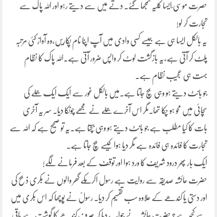
حصرت موسٰی ؑایسا کلیہ سمجھا گئے۔ دتے میں سے دیتے رہو اور اللہ پاک سے
تجارت کر لو!
یہ بالکل ایسا ہی ہے جیسے کسی وادی میں آپ اپنا نام پکاریں،وہ آواز کئی مرتبہ
پلٹ کر آتی ہے،یہ بازگشت لوٹ کر واپس ضرور آتی ہے۔اللہ پاک کا نظام
بہت ہی عجیب نظام ہے۔
جو بانٹ دیتے ہو وہی بچ جاتا ہے۔میں بالکل غور سے ایک ایک جملے کی
سچائی میں محو ہو چکا تھا۔مگر اس آخرے جملے نے مجھے چونکا دیا۔ سر یہ آخری
بات کا کیا مطلب ہے جو بانٹ دیتے ہو وہی بچتا ہے۔یہ تو صحیح ہے کہ اللہ سے
تجارت کا فائدہ ہی فائدہ ہے مگر دیا ہوا کیسے بچ جاتا ہے۔
ایک بار پھر درود شریف کا ورد ہوا اور توقف کے بعد فرمانے لگے!
حضرت عائشہ صدیقہ سے روایت ہے رسول اکرمٌکے گھر والوں نے بکری ذبح کی
اور دستی یا کندھے کے علاوہ سب تقسیم کر دیا۔ رسولٌ نے پوچھا کہ اس بکری میں
سے کچھ ہے؟ حضرت عائشہ نے جواب دیا کہ صرف کندھے کا گوشت ہے باقی