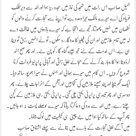
جمیل صاحب اس رات میں تہجّد کی نماز میں سجدہ ریز ہوا اور اللہ سے دیر تلک
فریاد کی اے میرے مالک تیرا وعدہ ہے تو اپنے سے تجارت کرنے والوں کو
نقصان میں نہیں چھوڑتا، تجھ سے التجا ہے کہ میرے بازوؤں میں طاقت دے
کہ میں تمام ملازمین اور ان کی فیملیز کا مددگار رہ سکوں۔ تو نے انہیں رزق تو دینا
ہی ہے، اس خدمت کے لئے مجھ جیسے گناہ گا ر کو چن لے۔ اور پھر صبح اٹھ
کرڈوبتا ہوا کاروبار بند کرنے کے بجائے اپنی زاتی اور آبائی پراپرٹیز فروخت کرنا
شروع کر دیں۔ اس کام میں میرے بھائی اور بہنوں نے میرا بھرپور ساتھ دیا۔
ایک گھر بیچا اور چند مہینے ملازمین کی تنخواہیں اور آفس کے اخراجات چلائے، پھر
دوسری اور پھر تیسری پراپرٹی بکتی چلی گئی۔ پراپرٹی بکتی رہی ملازمین کے کچن
چلتے رہے، میں اللہ سے مدد کی دعا کرتا رہاتا کہ میرے حوصلے پست نہ ہو جائیں۔
پھر آپ کے ساتھ کیا ہوا میں بے چینی سی کیفیت میں ٹوک بیٹھا۔
میں آگے اپنی تجارت کے بارے میں بتانے سے پہلے اشفاق صاحب