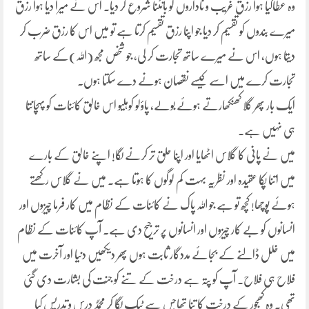
وہ عطاکیا ہوا رزق غریب و ناداروں کو بانٹنا شروع کر دیا۔ اس نے میرا دیا ہوا رزق
میرے بندوں کو تقسیم کر دیا جو اپنا رزق تقسیم کرتا ہے تو میں اس کا رزق ضرب کر
دیتا ہوں، اس نے میرے ساتھ تجارت کر لی، جو شخص مجھ (اللہ)کے ساتھ
تجارت کرے میں اسے کیسے نقصان ہونے دے سکتا ہوں۔
ایک بار پھر گلا کھنکھارتے ہوئے بولے، پاؤلو کوہلیو اس خالق کائنات کو پہچانتا
ہی نہیں ہے۔
میں نے پانی کا گلاس اٹھایا اور اپنا حلق تر کرنے لگا! اپنے خالق کے بارے
میں اتنا پکا عقیدہ اور نظریہ بہت کم لوگوں کا ہوتا ہے۔ میں نے گلاس رکھتے
ہوئے پوچھا! کچھ تو ہے جو اللہ پاک نے کائنات کے نظام میں کار فرما چیزوں اور
انسانوں کو بے کار چیزوں اور انسانوں پر ترجیح دی ہے۔ آپ کائنات کے نظام
میں خلل ڈالنے کے بجائے مددگار ثابت ہوں پھر دیکھیں دنیا اور آخرت میں
فلاح ہی فلاح۔ آپ کو پتہ ہے درخت کے تنے کو جنّت کی بشارت دی گئی
تھی۔ وہ کھجور کے درخت کا تنا تھاجس سے ٹیک لگا کر محمّدٌ درس و تدریس کیا