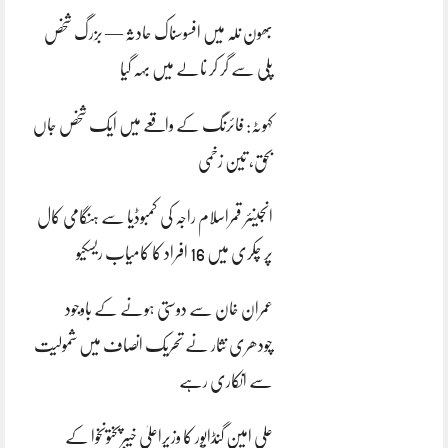
بھون نلہ میں افسوسناک حادثہ — بزرگ شخص
پلی سے گر کر نالے میں بہہ گیا
کہوٹہ: فائرنگ کے واقعے میں ایک شخص جاں
بحق، تین زخمی
انجینئر قمراسلام راجہ کی کمبوڈیا سے ہنگامی کال
پر چکری میں 16 افراد کا کامیاب ریسکیو
عمران خان سے دوستی ہونے کے باوجود
چودھری نثار نے تحریک انصاف میں شمولیت
سے انکاری رہے
علی امین گنڈاپور کا وزیراعلیٰ خیبرپختونخوا کے