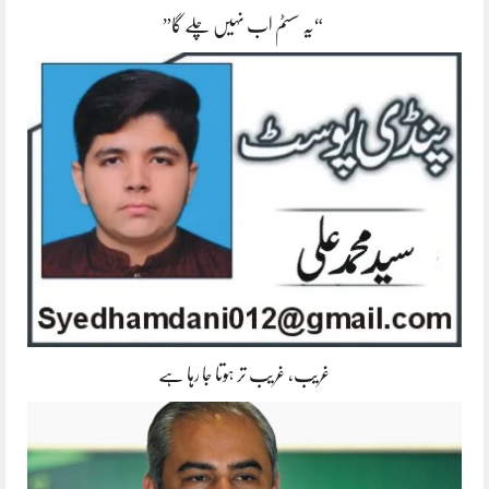
“یہ سسٹم اب نہیں چلے گا”
غریب، غریب تر ہوتا جا رہا ہے