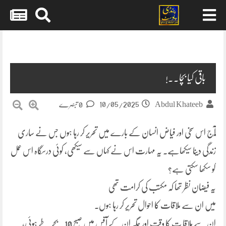
Skip
to
content
باقی کیا بچا..!
10/05/2025
Abdul Khateeb
0 تبصرے
ٓٓٓٓٓآج اس سخی اور فیاض انسان کے بارے میں تحریر کر رہا ہوں جس نے ساری
زندگی دینا سیکھاہے۔ یہ مہارت اس نے کہاں سے سیکھی، کوئی درسگاہ اس عمل
کو سکھا سکتی ہے؟
یہ فیضان نظر تھا کہ مکتب کی کرامت تھی
میں ان سے ملاقات کا احوال تحریر کر رہا ہوں۔
ان سے ملاقا ت کا وقت اور جگہ ان کے آفس میں صبح 10 بجے طے ہوئی،