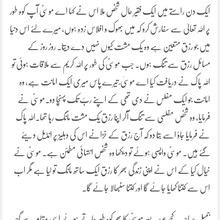
ایک دن راستے میں ایک فقیر حال شخص ملا اس نے کہا اے موسیٌٰ آپ کوہ طور
پر اللہ تعالیٰ سے سفارش کرو کہ میں بھوک و افلاس زدہ ہوں، میرے لئے اس دنیا
میں جو رزق متعیّن ہے وہ یک مشت کیوں نہیں دے دیتا۔ روز روز کے
مسائل ِرزق سے تنگ ہوں۔ جب موسیٌٰ کی طور پر اللہ کریم سے ملاقات ہوئی تو
اللہ پاک نے دریافت کیا اے موسیٰ ٌ تیرے پاس میری ایک امانت ہے، وہ
امانت جو ایک مفلس نے دی تھی کے اپنے ربّ تک پہنچا دو۔موسیٌٰ نے
فرمایا، وہ شخص مفلسی سے تنگ آکر اپنا رزق یک مشت مانگ رہا تھا۔اللہ پاک
نے فرمایا جاؤ اسے بتا دو کہ آج رزق کے خزانے اس کی دہلیز پر انڈیل دیئے
گئے ہیں۔ موسیٌٰ واپسی ہوئے تو دیکھا وہ شخص انتہائی مطمئن ہے۔ موسیٌٰ نے
خیال کیا کے اس نے اپنی زندگی بھر کا رزق ایک ساتھ مانگ تو لیا ہے مگر اب
اس سے کتنا کھایا جائے گا اور کتنا سنبھالا جائے گا۔
جمیل صاحب کچھ عرصہ بعد موسیٌٰ کا پھر کوہ طور جاتے ہوئے اسی مقام سے گزر