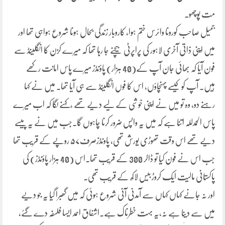
مت پوچھو۔
جمیل صاحب کورونا وائرس ختم ہوا، کاروبار زندگی بحال ہونا شروع ہواہی تھا اور
میں اپنی ذاتی آخری لاہور کی پراپرٹی بیچنے جا رہا تھا کہ میرے کزن کا انگلینڈ سے
فون آیا کہ بھائی جان آپ کے(40 ہزار) پاؤنڈز میرے پاس امانت رکھے
ہیں۔ آپ کو کیسے پہنچاؤں، اس کا فوں انگلینڈ سے ہی آیا تھا۔ میں نے کہا
رہنے دو، وہ تو میں نے اپنی خوشی کے لیے دیے تھے ،کہنے لگا کہ اب میرے
پاس الحمدللہ اتنا ہے کہ میں یہ واپس ضرور کرنا چاہوں گا۔جب میں نے یہ پیسے
دیے تھے اس وقت تھوڑی یورش تھی، پاونڈزصرف۵۷ روپے کے قریب تھا
جب اس نے فون کیا تو ڈالر 300 کے قریب تھا۔اس (40 ہزار پاؤنڈز) کی
پاکستانی مالیت ایک کروڑ بیس لاکھ کے قریب تھی۔
اور نہ جانے کہاں کہاں سے آمدنی آنی شروع ہوئی کہ میں گھبرا گیا یہ جو دیے
میں سے دینا ہے نہ،یہ بہت خطرناک ہے۔اشفاق احمد ایسا فلسفہ دے گئے،