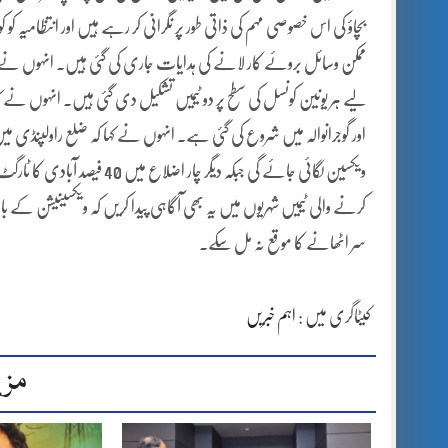
بچاؤ کی اس خصوصی مہم کی ذاتی طور پر نگرانی کر رہے ہیں اور انتظامیہ ک
ممکن وسائل بروئے کار لانے کی ہدایات جاری کی گئی ہیں۔ انہوں نے ک
لیے ہر یونین کونسل کی سطح پر دو ٹیمیں تشکیل دی گئی ہیں۔ انہوں نے کہا
ویکسین لگائی جائے گی جبکہ دیگ
کرنے والی ٹیمیں شہریوں میں یہ بھی آگاہی پیدا کریں کہ ویکسینیشن کے باوجود
سر اٹھانے کا موقع نہ مل سکے۔
کیٹاگری میں :
اہم خبریں
مزی