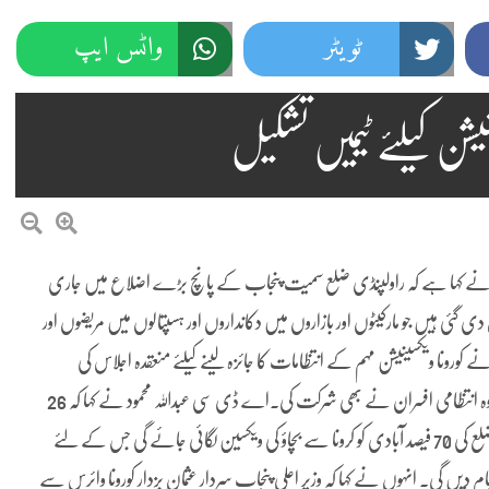
ٹویٹر
واٹس ایپ
یشن کیلئے ٹیمیں تشکیل
 محمود نے کہا ہے کہ راولپنڈی ضلع سمیت پنجاب کے پانچ بڑے اضلاع میں جاری
ی گئی ہیں جو مارکیٹوں اور بازاروں میں دکانداروں اور ہسپتالوں میں مریضوں اور
 کورونا ویکسینیشن مہم کے انتظامات کا جائزہ لینے کیلئے منعقدہ اجلاس کی
صدارت کرتے ہوئے کی۔ اجلاس میں محکمہ صحت کے حکام کے علاوہ انتظامی افسران نے بھی شرکت کی۔اے ڈی سی عبداللہ محمود نے کہا کہ 26
جولائی سے 10 اگست تک جاری رہنے والی مہم کے دوران راولپنڈی ضلع کی 70 فیصد آبادی کو کرونا سے بچاؤ کی ویکسین لگائی جائے گی جس کے لئے
جام دیں گی۔ انہوں نے کہا کہ وزیر اعلی پنجاب سردار عثمان بزدار کورونا وائرس سے