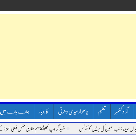
آزاد کشمیر
تعلیم
پوٹھوار میری دھرتی
کاروبار
ہمارے بارے میں
دہ زینب حسین کی پریس کانفرنس
شہید گر وپ کیپٹنعاصم طارق مکمل فوجی اعزاز کے ساتھ سپ