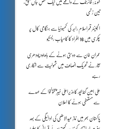
کہوٹہ: فائرنگ کے واقعے میں ایک شخص جاں بحق،
تین زخمی
انجینئر قمراسلام راجہ کی کمبوڈیا سے ہنگامی کال پر
چکری میں 16 افراد کا کامیاب ریسکیو
عمران خان سے دوستی ہونے کے باوجود چودھری
نثار نے تحریک انصاف میں شمولیت سے انکاری
رہے
علی امین گنڈاپور کا وزیراعلیٰ خیبرپختونخوا کے عہدے
سے مستعفی ہونے کا اعلان
پاکستان بھر میں نمازِ عیدالاضحی کی ادائیگی کے بعد
سنتِ ابراہیمی کو زندہ رکھتے ہوئے قربانی کا سلسلہ