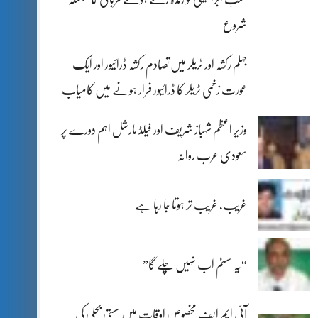
شروع
جہلم رکشہ اور ٹریلر میں تصادم رکشہ ڈرائیور اور ایک
عورت زخمی ٹریلر کا ڈرائیور فرار ہونے میں کامیاب
وزیر اعظم شہباز شریف اور فیلڈ مارشل اہم دورے پر
سعودی عرب روانہ
غریب، غریب تر ہوتا جا رہا ہے
“یہ سسٹم اب نہیں چلے گا”
آئی ایم ایف مخصوص اوقات میں سستی بجلی کی