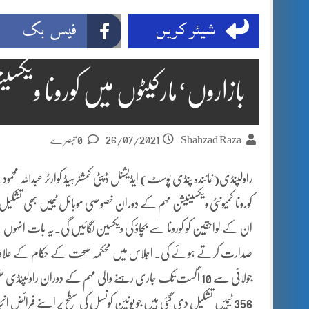
شیئر کریں
فیس بک
بازاروں‘مارکیٹوں میں کورونا ویکسین
26/07/2021
Shahzad Raza
0 تبصرے
راولپنڈی(نمائندہ پنڈی پوسٹ) ایڈیشنل ڈپٹی کمشنر ہیڈ کوارٹر عبداللہ
کورونا کمیونٹی ویکسینیشن مہم کے دوران خصوصی موبائل ٹیمیں بھی تشکیل د
ان کے لواحقین کو کورونا سے بچاؤ کی ویکسین لگائیں گی۔یہ بات انہوں نے
356 ٹیمیں تشکیل دی گئی ہیں جو یونین کونسل کی سطح پر اپنے فرائض ان