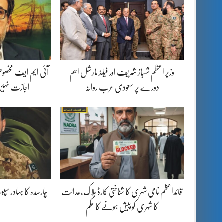
وزیر اعظم شہباز شریف اور فیلڈ مارشل اہم
آئی ایم ایف مخصوص
دورے پر سعودی عرب روانہ
اجازت نہیں
قائداعظم نامی شہری کا شناختی کارڈ بلاک،عدالت
چارسدہ کا بہادر س
کا شہری کو پیش ہونے کا حکم