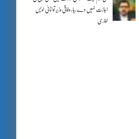
اجازت نہیں دے رہا، وفاقی وزیر توانائی اویس
لغاری