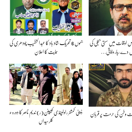
 اوقات میں سستی بجلی کی
جموں 6 تحریک شاد باد کا عبدالخطیب چودھری کی
 دے رہا، وفاقی…
حمایت کا اعلان
ڈپٹی کمشنر راولپنڈی کیپٹن(ر) ندیم ناصر کا دورہء
پوت وطن کی حرمت پر قربان
کلرسیداں