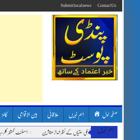
Skip
Submit local news
Contact Us
to
content
صفحہ اول
اہم خبریں
علاقائی
بین الاقوامی
کالمز
اہم خبریں
شیں، لینڈ سلائیڈنگ اور کوٹلی ستیاں کے نظر انداز متاثرین
اسسٹنٹ کمشنر کلرسیداں سی