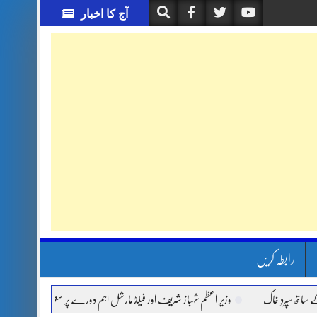
آج کا اخبار
رابطہ کریں
ردِ خاک
وزیر اعظم شہباز شریف اور فیلڈ مارشل اہم دورے پر سعودی عرب روانہ