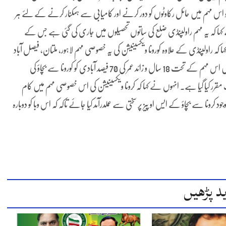
و کو اس مہم میں حائل رکاوٹوں کو دور کرنے اور کامیابی سے ہمکنار کرنے کے لئے ہر
ہا کہ یہ مہم راولپنڈی ضلع کی ساتوں تحصیلوں میں جاری کی گئی ہے جس کے
 کہ راولپنڈی کے علاوہ کورونا ویکسینیشن کی یہ خصوصی مہم لاہور، ملتان، فیصل آباد
اور گوجرانوالہ میں شروع کی گئی ہے۔ انہوں نے کہا کہ ضلع راولپنڈی میں اس مہم کے تحت 18 سال و زائد عمر کی 70 فیصد آبادی کو کورونا سے بچاؤ کی
ر چار اضلاع میں 40 فیصد آبادی کا ٹارگٹ مقرر کیا گیا ہے۔ انہوں نے کہا کہ کرونا ویکسینیشن کی اس خصوصی مہم میں کام
 کرونا سے بچاؤ کے ایس او پیز پر سختی سے عملدرآمد کیا جائے تاکہ کہ اس وبا کو دوبارہ
د پڑھیں