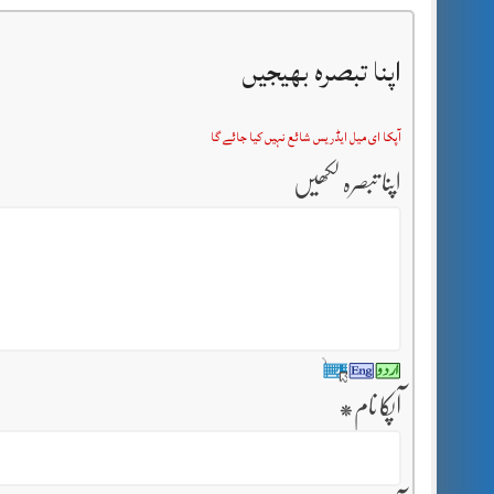
اپنا تبصرہ بھیجیں
آپکا ای میل ایڈریس شائع نہیں کیا جائے گا
اپنا تبصرہ لکھیں
آپکا نام
*