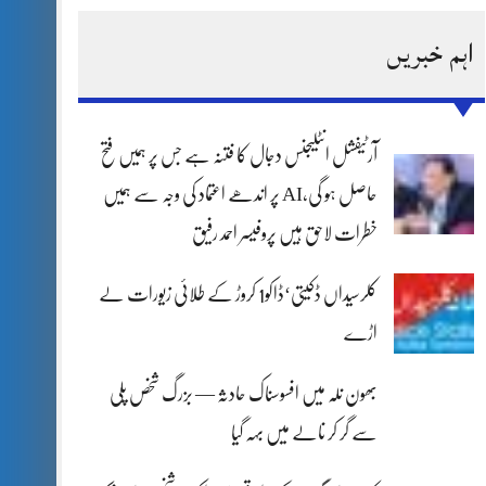
اہم خبریں
آرٹیفشل انٹلیجنس دجال کا فتنہ ہے جس پر ہمیں فتح
حاصل ہو گی،AI پر اندھے اعتماد کی وجہ سے ہمیں
خطرات لاحق ہیں پروفیسر احمد رفیق
کلرسیداں ڈکیتی‘ڈاکو1 کروڑ کے طلائی زیورات لے
اڑے
بھون نلہ میں افسوسناک حادثہ — بزرگ شخص پلی
سے گر کر نالے میں بہہ گیا