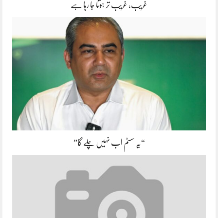
غریب، غریب تر ہوتا جا رہا ہے
“یہ سسٹم اب نہیں چلے گا”