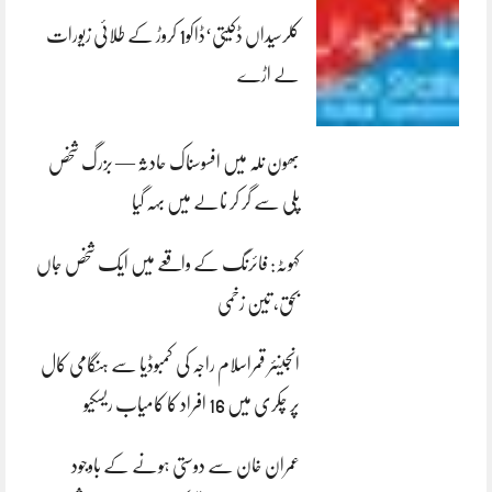
کلرسیداں ڈکیتی‘ڈاکو1 کروڑ کے طلائی زیورات
لے اڑے
بھون نلہ میں افسوسناک حادثہ — بزرگ شخص
پلی سے گر کر نالے میں بہہ گیا
کہوٹہ: فائرنگ کے واقعے میں ایک شخص جاں
بحق، تین زخمی
انجینئر قمراسلام راجہ کی کمبوڈیا سے ہنگامی کال
پر چکری میں 16 افراد کا کامیاب ریسکیو
عمران خان سے دوستی ہونے کے باوجود