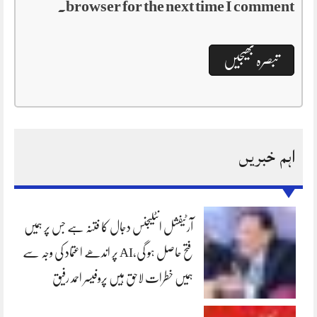
browser for the next time I comment.
اہم خبریں
آرٹیفشل انٹلیجنس دجال کا فتنہ ہے جس پر ہمیں
فتح حاصل ہو گی،AI پر اندھے اعتماد کی وجہ سے
ہمیں خطرات لاحق ہیں پروفیسر احمد رفیق