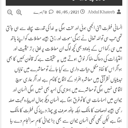
06/05/2021
Abdul Khateeb
0 تبصرے
انسانی فطرت اتنی الجھی ہوئی اور سخت ہوگی یہ خدا کی قدرت پہلے سے ہی جانتی
تھی تب ہی تو اللہ تعالیٰ نے زندگی‘موت اور رزق جیسے معاملات کو اپنے ہاتھ
میں ہی رکھا اس کے باوجود بھی کچھ لوگ ان معاملات پر اپنی برتر حیثیت اور
اختیارات کی دھاک بٹھا کر خوش ہوتے ہیں یہ حقیقت ہے کہ قانون کہیں کا بھی
ہو اگر اس کا نفاذ مکمل دیانت داری سے کیا جائے تو معاشرے میں نمایاں
تبدیلیاں نظر آتی ہیں معاشرہ افراد کے اجتماع کانام ہے اور اگر ہماری سوچ
اجتماعی نہیں ہوگی تو معاشرے میں بہتری کی امید بھی نہیں ہوگی انسان اور
حیوان میں احساسات ہی کا تو فرق ہوتا ہے انسان دیکھ بھال اور پیارومحبت صلہ
رحمی جیسے اوصاف کا مالک جبکہ جانور صرف چیر پھاڑ دینے کی فطرت کا مالک
ہوتا ہے لیکن کبھی کبھی انسان حیوان سے بھی بڑا حیوانی کام سرانجام دے رہا