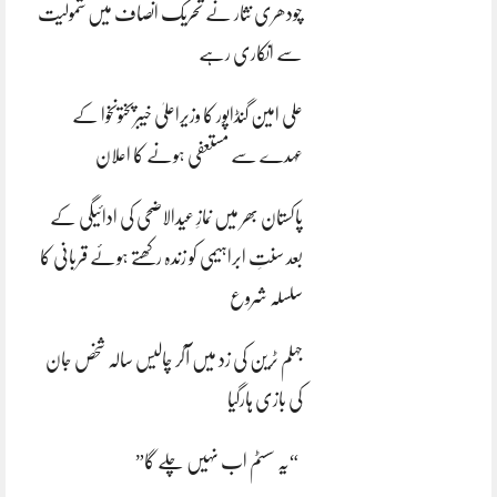
چودھری نثار نے تحریک انصاف میں شمولیت
سے انکاری رہے
علی امین گنڈاپور کا وزیراعلیٰ خیبرپختونخوا کے
عہدے سے مستعفی ہونے کا اعلان
پاکستان بھر میں نمازِ عیدالاضحی کی ادائیگی کے
بعد سنتِ ابراہیمی کو زندہ رکھتے ہوئے قربانی کا
سلسلہ شروع
جہلم ٹرین کی زد میں آکر چالیس سالہ شخص جان
کی بازی ہارگیا
“یہ سسٹم اب نہیں چلے گا”