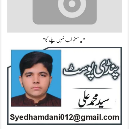
“یہ سسٹم اب نہیں چلے گا”