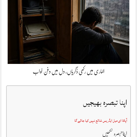
الماری میں رکھی ڈگریاں، دل میں دفن خواب
اپنا تبصرہ بھیجیں
آپکا ای میل ایڈریس شائع نہیں کیا جائے گا
اپنا تبصرہ لکھیں