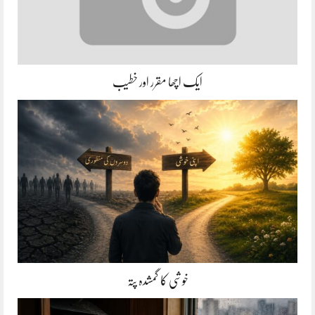
ایک اچھا مقرر اور خطیب
خوشی کا گمشدہ پتہ