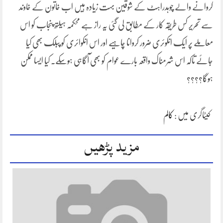
کروانے والے چوہدراہٹ کے شوقین بہت زیادہ ہیں اب خاتون کے خاوند
سے تحریر کس طریقہ کار کے مطابق لی گئی یہ راز ہے محکمہ ہیلتھ پنجاب کو اس
معاملے پر ایک انکوئری ضرور کروانا چاہیے اور اس انکوائری کو پبلک بھی کیا
جائے تاکہ اس شرمناک واقعہ بارے عوام کو بھی آگاہی ہوسکے۔ کیا ایسا ممکن
ہوگا؟؟؟؟
کیٹاگری میں :
کالم
مزید پڑھیں