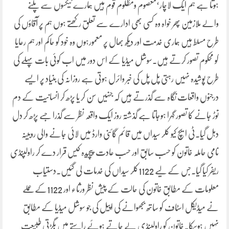
ہوتا ہے ہم ایک لاچار‘معصوم ومظلوم قوم ہیں ہمارے ٹیکسوں سے پلنے
والے ملازمین پھر خواہ وہ کسی بھی ادارے سے تعلق رکھتے ہوں ہم پر آقاؤں کی
طرح مسلط ہیں ہماری خدمت اور دیکھ بھال پر معمورہوں وہ خود کو حاکم اور ہم رعایا
کو محکوم تصور کرتے ہیں۔سوشل میڈیا کے اس دور میں اب کوئی بات پہلے کی
طرح پوشیدہ نہیں رہتی پل پل کی خبر وائرل ہوتی ہے روزانہ کی بنیاد پر ایسے
درجنوں واقعات نگاہ سے گذرتے ہیں کہ جنہیں سن کر یا پڑھ کر انسانیت کے دم
توڑ جانے کا تصور گہرا ہوجاتا ہے گذشتہ روز ایک واقعہ نظر سے گذرا جسے پڑھ کر دل
دہل گیا۔ٹی ایچ کیو کلر سیداں میں قائم گائنی وارڈ میں لائی جانے والی روبینہ
نامی حاملہ خاتون کو حسب سابق اور حسب عادت پیچیدہ کیس قرار دے کر راولپنڈی
ریفر کیا گیا۔جس کے لیے 1122کلر سیداں کی خدمات لی گئیں۔دستیاب
معلومات کے مطابق خاتون کی حالت کے پیش نظر ورثاء اور 1122کے عملے
نے میڈیکل اسٹاف کو ساتھ بجھوانے کی اپیل کی جو سوشل میڈیا کے مطابق
نہیں ہوسکا۔خاتون کو راولپنڈی لے جاتے ہوئے راستے میں بگڑتی طبیعت