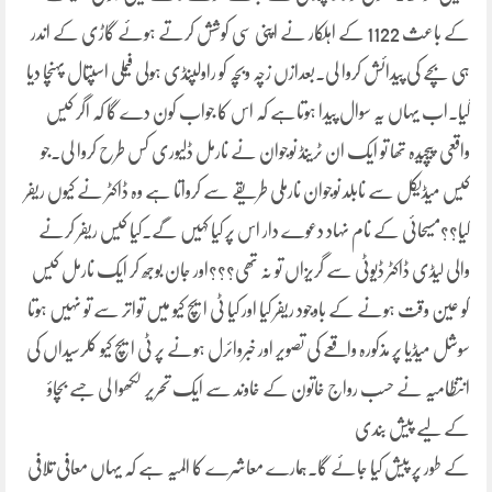
کے باعث 1122 کے اہلکار نے اپنی سی کوشش کرتے ہوئے گاڑی کے اندر
ہی بچے کی پیدائش کروا لی۔بعدازں زچہ وبچہ کو راولپنڈی ہولی فیملی اسپتال پہنچا دیا
گیا۔اب یہاں یہ سوال پیدا ہوتاہے کہ اس کا جواب کون دے گا کہ اگر کیس
واقعی پیچیدہ تھا تو ایک ان ٹرینڈ نوجوان نے نارمل ڈلیوری کس طرح کروا لی۔جو
کیس میڈیکل سے نابلد نوجوان نارملی طریقے سے کرواتا ہے وہ ڈاکٹر نے کیوں ریفر
کیا؟؟مسیحائی کے نام نہاد دعوے دار اس پر کیا کہیں گے۔کیا کیس ریفر کرنے
والی لیڈی ڈاکٹر ڈیوٹی سے گریزاں تو نہ تھی؟؟؟اور جان بوجھ کر ایک نارمل کیس
کو عین وقت ہونے کے باوجود ریفر کیا اور کیا ٹی ایچ کیو میں تواتر سے تو نہیں ہوتا
سوشل میڈیا پر مذکورہ واقعے کی تصویر اور خبروائرل ہونے پر ٹی ایچ کیو کلرسیداں کی
انتظامیہ نے حسب رواج خاتون کے خاوند سے ایک تحریر لکھوا لی جسے بچاؤ
کے لیے پیش بندی
کے طور پر پیش کیا جائے گا۔ہمارے معاشرے کا المیہ ہے کہ یہاں معافی تلافی