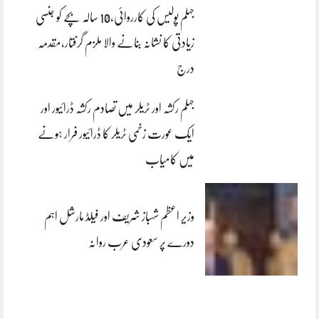
جہلم پولیس کی کارروائی،10 سالہ بچے کو جنسی
زیادتی کا نشانہ بنانے والا ملزم گرفتار،مقدمہ
درج
جہلم رکشہ اور ٹریلر میں تصادم رکشہ ڈرائیور اور
ایک عورت زخمی ٹریلر کا ڈرائیور فرار ہونے
میں کامیاب
وزیر اعظم شہباز شریف اور فیلڈ مارشل اہم
دورے پر سعودی عرب روانہ