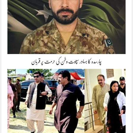
چارسدہ کا بہادر سپوت وطن کی حرمت پر قربان