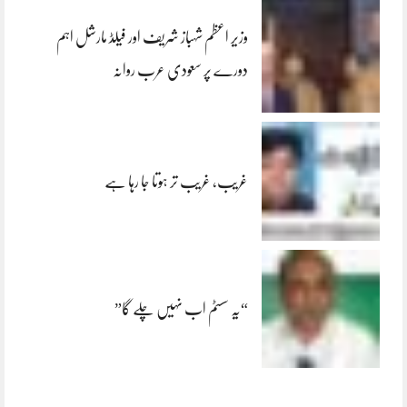
وزیر اعظم شہباز شریف اور فیلڈ مارشل اہم
دورے پر سعودی عرب روانہ
غریب، غریب تر ہوتا جا رہا ہے
“یہ سسٹم اب نہیں چلے گا”