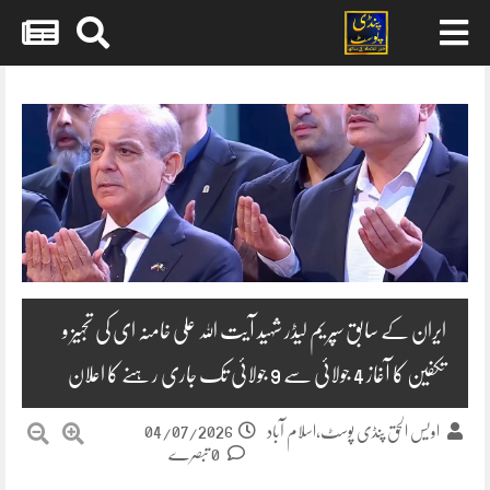
Skip
to
content
ایران کے سابق سپریم لیڈر شہید آیت اللہ علی خامنہ ای کی تجہیز و
تکفین کا آغاز 4 جولائی سے 9 جولائی تک جاری رہنے کا اعلان
04/07/2026
اویس الحق پنڈی پوسٹ،اسلام آباد
0 تبصرے