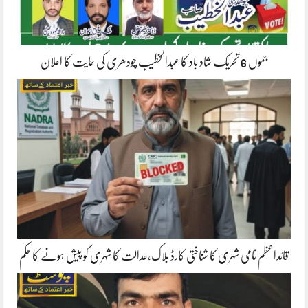
جموں 6 تحریک شاد باد کا عبدالخطیب چودھری کی حمایت کا اعلان
قائداعظم نامی شہری کا شناختی کارڈ بلاک،عدالت کا شہری کو پیش ہونے کا حکم