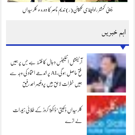
ڈپٹی کمشنر راولپنڈی کیپٹن(ر) ندیم ناصر کا دورہء کلرسیداں
اہم خبریں
آرٹیفشل انٹلیجنس دجال کا فتنہ ہے جس پر ہمیں
فتح حاصل ہو گی،AI پر اندھے اعتماد کی وجہ سے
ہمیں خطرات لاحق ہیں پروفیسر احمد رفیق
کلرسیداں ڈکیتی‘ڈاکو1 کروڑ کے طلائی زیورات
لے اڑے