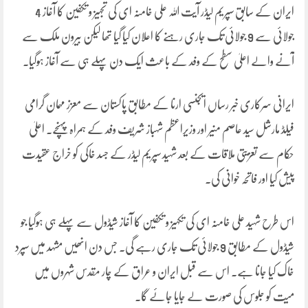
ایران کے سابق سپریم لیڈر آیت اللہ علی خامنہ ای کی تجہیز و تکفین کا آغاز 4
جولائی سے 9 جولائی تک جاری رہنے کا اعلان کیا گیا تھا لیکن بیرون ملک سے
آنے والے اعلیٰ سطح کے وفد کے باعث ایک دن پہلے ہی سے آغاز ہوگیا۔
ایرانی سرکاری خبر رساں ایجنسی ارنا کے مطابق پاکستان سے معزز مہمان گرامی
فیلڈ مارشل سید عاصم منیر اور وزیراعظم شہباز شریف وفد کے ہمراہ پہنچے۔ اعلیٰ
حکام سے تعزیتی ملاقات کے بعد شہید سپریم لیڈر کے جسد خاکی کو خراج عقیدت
پیش کیا اور فاتحہ خوانی کی۔
اس طرح شہید علی خامنہ ای کی تکہیز و تکفین کا آغاز شیڈول سے پہلے ہی ہوگیا جو
شیڈول کے مطابق 9 جولائی تک جاری رہے گی۔ جس دن انھیں مشہد میں سپرد
خاک کیا جانا ہے۔ اس سے قبل ایران و عراق کے چار مقدس شہروں میں
میت کو جلوس کی صورت لے جایا جائے گا۔