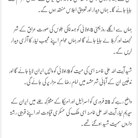
جایا جائے گا۔ جہاں دیدار اور تعزیتی اجلاس منعقد ہوں گے۔
جہاں سے اگلے روز یعنی 8 جولائی کو جسدخاکی جلوس کی صورت عراق کے شہر
نجف اور کربلا لے جایا جائے گا اور جہاں عوام اپنے محبوب لیڈر کا آخری دیدار
کریں گے۔
شہید آیت اللہ علی خامنہ ای کی میت کو 9 جولائی کو واپس ایران لایا جائے گا اور
تدفین ان کے آبائی شہر مشہد میں امام رضا کے مزار پر کی جائے گی۔
واضح رہے کہ 28 فروری کو اسرائیل اور امریکا کے مشترکہ حملے میں ایران کے
سپریم لیڈر آیت اللہ علی خامنہ ای ملک کی عسکری قیادت اور اپنے قریبی رشتہ
داروں سمیت شہید ہوگئے تھے۔