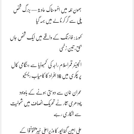
بھون نلہ میں افسوسناک حادثہ — بزرگ شخص
پلی سے گر کر نالے میں بہہ گیا
کہوٹہ: فائرنگ کے واقعے میں ایک شخص جاں
بحق، تین زخمی
انجینئر قمراسلام راجہ کی کمبوڈیا سے ہنگامی کال
پر چکری میں 16 افراد کا کامیاب ریسکیو
عمران خان سے دوستی ہونے کے باوجود
چودھری نثار نے تحریک انصاف میں شمولیت
سے انکاری رہے
علی امین گنڈاپور کا وزیراعلیٰ خیبرپختونخوا کے