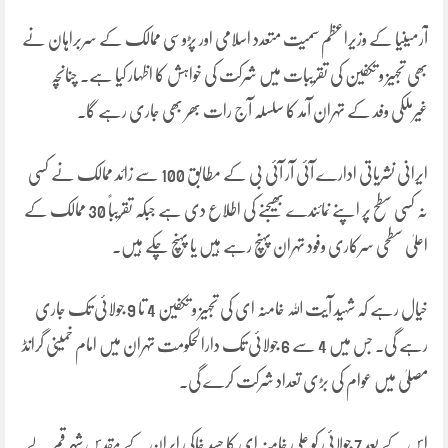
آرمینیا کے وزیراعظم سمیت متعدد اسلامی اور پڑوسی ممالک کے سربراہان نے
بھی تجہیز و تکفین کی تقریبات میں شرکت کی خواہش کا اظہار کیا ہے۔ چنانچہ
غیرملکی وفد کے تہران آمد کا سلسلہ آج رات بھر بھی جاری رہے گا۔
ایرانی نشریاتی ادارے آئی آر آئی بی کے مطابق 100 سے زائد ممالک نے کسی
نہ کسی سطح پر اپنے نمائندے بھیجنے کی اطلاع دی ہے جبکہ تقریباً 30 ممالک کے
اعلیٰ سطحی سرکاری وفود تہران پہنچ رہے ہیں یا پہنچ چکے ہیں۔
خیال رہے کہ شہید آیت اللہ خامنہ ای کی تجہیز و تکفین 4 تا 9 جولائی تک جاری
رہے گی۔ جس میں 4 سے 6 جولائی تک دارالحکومت تہران میں امام خمینی گرانڈ
مصلیٰ میں عوام کی بڑی تعداد شرکت کرے گی۔
اس کے بعد 7 جولائی کو علی خامنہ ای کا جسد خاکی ایران کے مقدس شہر قم لے