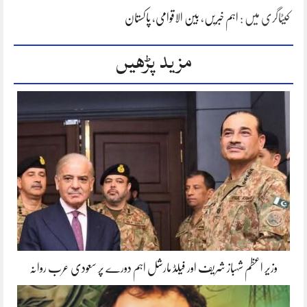
کیٹاگری میں :
اہم خبریں
،
بین الاقوامی
،
پاکستان
مزید پڑھیں
وزیر اعظم شہباز شریف اور فیلڈ مارشل اہم دورے پر سعودی عرب روانہ