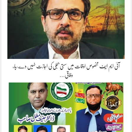
آئی ایم ایف مخصوص اوقات میں سستی بجلی کی اجازت نہیں دے رہا،
وفاقی…