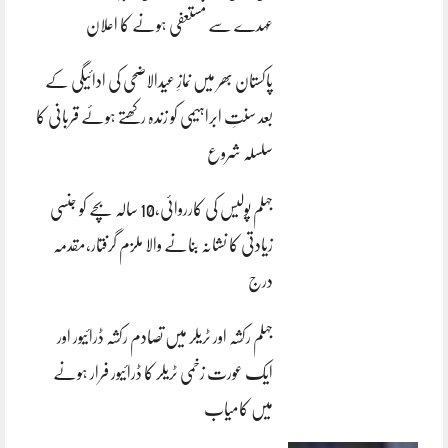
عہدے سے مستعفی ہونے کا اعلان
پاکستان بھر میں نمازِ عیدالاضحی کی ادائیگی کے
بعد سنتِ ابراہیمی کو زندہ رکھتے ہوئے قربانی کا
سلسلہ شروع
جہلم پولیس کی کارروائی،10 سالہ بچے کو جنسی
زیادتی کا نشانہ بنانے والا ملزم گرفتار،مقدمہ
درج
جہلم رکشہ اور ٹریلر میں تصادم رکشہ ڈرائیور اور
ایک عورت زخمی ٹریلر کا ڈرائیور فرار ہونے
میں کامیاب