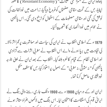
باوجود ایران نے “مزاحمتی معیشت” (Resistant Economy) کا تصور
اپنایا، جس کے تحت مقامی صنعتوں کو فروغ دیا گیا، زراعت میں خود کفالت کی
کوشش کی گئی اور مقامی مصنوعات کے استعمال کو ترجیح دی گئی۔ اس پالیسی
نے عوام میں خود انحصاری کا شعور پیدا کیا۔
1979ء کے اسلامی انقلاب نے ایران کی سیاست اور معاشرت پر گہرا اثر ڈالا۔
کی قیادت میں برپا ہونے والے اس انقلاب نے مغربی اثرات سے آزادی
اور اسلامی نظام کے قیام کا نعرہ بلند کیا۔ انقلاب کے بعد ایران نے اپنی خارجہ
پالیسی کو “نہ مشرقی نہ مغربی” کے اصول پر استوار کیا، جس کا مقصد مکمل
خودمختاری حاصل کرنا تھا۔
ایران اور کے درمیان 1980ء سے 1988ء تک جاری رہنے والی جنگ نے
ایرانی قوم کی استقامت کا امتحان لیا۔ اس جنگ میں لاکھوں افراد متاثر ہوئے