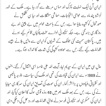
ایران آج ایک نہایت نازک اور حساس مرحلے سے گزر رہا ہے۔ ملک کے اندر
گزشتہ چند ماہ سے عوامی احتجاجات، معاشی مشکلات اور سیاسی کشمکش نے
صورتحال کو کشیدہ بنایا ہوا ہے، جس کے باعث عوام میں بے چینی اور بے
روزگاری بڑھ گئی ہے، جبکہ سیکیورٹی ادارے سخت چوکیاں قائم کیے ہوئے
ہیں۔ پاکستان سمیت کئی ممالک کے شہریوں کو ایران سے واپس بلانے جیسے
اقدامات کیے گئے، جس سے موجودہ کشیدگی کی شدت کا اندازہ ہوتا ہے۔
حال ہی میں ایران کے سپریم لیڈر آیت اللہ علی خامنہ ای انتقال کر گئے، جنہوں
نے 1989ء سے ایران کی قیادت کی تھی اور ملک کی سیاست، خارجہ پالیسی
اور نظریاتی بنیادوں پر بڑا اثر رکھا۔ ان کی موت کی تصدیق ایران کی سرکاری میڈیا
نے کی ہے، جس کے بعد ملک بھر میں 40 روزہ قومی سوگ کا اعلان کیا گیا، اور
ایران کی عسکری اور سیکیورٹی فورسز نے جوابی اقدامات اور ردِ عمل کی دھمکی دی