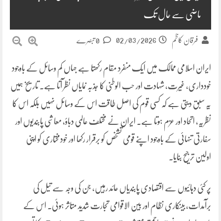
ماضی سے حال تک
02/03/2026
فرقان کاظم
0 تبصرے
ایران اسلامی ممالک میں ایک منفرد مقام رکھتا ہے جہاں کم وسائل کے باوجود
خودداری، غیرت، شہادت اور حب الوطنی کا جذبہ نمایاں نظر آتا ہے۔ تاریخ ہمیں
یہ سبق دیتی ہے کہ کسی قوم کی اصل طاقت اس کے وسائل نہیں بلکہ اس کا
نظریہ، اتحاد اور عزم ہوتا ہے۔ ایران نے مختلف عالمی دباؤ، معاشی پابندیوں اور
سفارتی تنہائی کے باوجود اپنے قومی تشخص کو برقرار رکھا اور خودمختاری کو اپنی
اولین ترجیح بنایا۔
پر کئی دہائیوں سے اقتصادی پابندیاں عائد رہیں، جن کی وجہ سے تیل کی
برآمدات، بینکاری نظام اور بین الاقوامی تجارت شدید متاثر ہوئی۔ اس کے