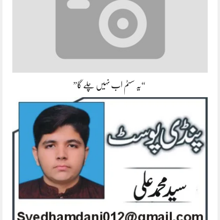
“یہ سسٹم اب نہیں چلے گا”