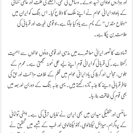
اور ہزاروں نوجوان شہید ہوئے۔ وسائل کی کمی، اسلحے کی قلت اور عالمی تنہائی
کے باوجود ایرانی عوام نے اپنے ملک کا دفاع کیا۔ اس جنگ کو ایران میں
“دفاع مقدس” کے نام سے یاد کیا جاتا ہے، جو قومی غیرت اور قربانی کی
علامت بن چکا ہے۔
شہادت کا تصور ایرانی معاشرے میں مذہبی اور قومی دونوں حوالوں سے اہمیت
رکھتا ہے۔ کی قربانی کو ایرانی قوم اپنے لیے عملی نمونہ سمجھتی ہے۔ محرم کے
جلوس، مجالس اور کربلا کی یاد ایرانی عوام میں ظلم کے خلاف مزاحمت اور حق کی
خاطر قربانی دینے کا جذبہ تازہ رکھتے ہیں۔ یہی جذبہ جنگ کے دوران اور بعد میں
بھی قوم کی طاقت بنا رہا۔
سائنسی اور تکنیکی میدان میں بھی ایران نے نمایاں ترقی کی ہے۔ ایٹمی توانائی
کے پروگرام، میزائل ٹیکنالوجی، نینو ٹیکنالوجی اور طب کے شعبے میں تحقیق نے