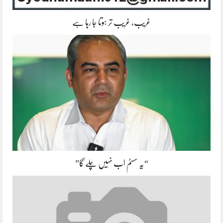
غریب، غریب تر ہوتا جا رہا ہے
“یہ سسٹم اب نہیں چلے گا”