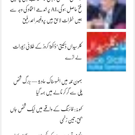
فتح حاصل ہو گی،AI پر اندھے اعتماد کی وجہ سے
ہمیں خطرات لاحق ہیں پروفیسر احمد رفیق
کلرسیداں ڈکیتی‘ڈاکو1 کروڑ کے طلائی زیورات
لے اڑے
بھون نلہ میں افسوسناک حادثہ — بزرگ شخص
پلی سے گر کر نالے میں بہہ گیا
کہوٹہ: فائرنگ کے واقعے میں ایک شخص جاں
بحق، تین زخمی