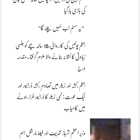
کی بازی ہارگیا
“یہ سسٹم اب نہیں چلے گا”
جہلم پولیس کی کارروائی،10 سالہ بچے کو جنسی
زیادتی کا نشانہ بنانے والا ملزم گرفتار،مقدمہ
درج
جہلم رکشہ اور ٹریلر میں تصادم رکشہ ڈرائیور اور
ایک عورت زخمی ٹریلر کا ڈرائیور فرار ہونے
میں کامیاب
وزیر اعظم شہباز شریف اور فیلڈ مارشل اہم