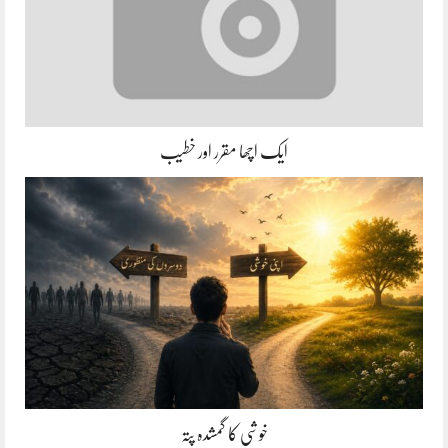
ایک اچھا مقرر اور خطیب
خوشی کا گمشدہ پتہ