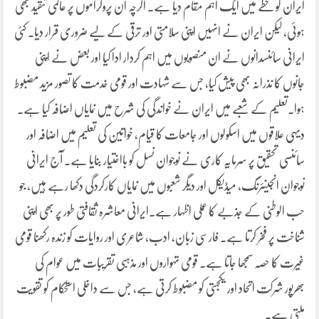
ایران کو خطے میں ایک اہم مقام دیا ہے۔ اگرچہ ان پروگراموں پر عالمی تنقید بھی
ہوئی، لیکن ایران نے انہیں اپنی سلامتی اور ترقی کے لیے ضروری قرار دیا۔ کئی
ایرانی سائنسدانوں نے ان منصوبوں میں اہم کردار ادا کیا اور بعض نے اپنی
جانوں کا نذرانہ بھی پیش کیا، جس سے شہادت اور قومی خدمت کا تصور مزید مضبوط
ہوا۔تعلیم کے شعبے میں ایران نے خواندگی کی شرح میں نمایاں اضافہ کیا ہے۔
دیہی علاقوں میں اسکولوں اور جامعات کا قیام، خواتین کی تعلیم میں اضافہ اور
سائنسی تحقیق پر سرمایہ کاری نے نوجوان نسل کو بااختیار بنایا ہے۔ آج ایرانی
نوجوان انجینئرنگ، میڈیکل اور دیگر شعبوں میں نمایاں کارکردگی دکھا رہے ہیں، جو
حب الوطنی کے جذبے کا عملی اظہار ہے۔ایرانی معاشرہ ثقافتی طور پر بھی اپنی
شناخت پر فخر کرتا ہے۔ فارسی زبان، ادب، شاعری اور روایات کو زندہ رکھنا قومی
غیرت کا حصہ سمجھا جاتا ہے۔ قومی تہواروں اور مذہبی تقریبات میں عوام کی
بھرپور شرکت اتحاد اور یکجہتی کو مضبوط کرتی ہے، جس سے داخلی استحکام کو تقویت
ملتی ہے۔