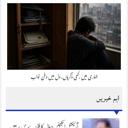
الماری میں رکھی ڈگریاں، دل میں دفن خواب
اہم خبریں
آرٹیفشل انٹلیجنس دجال کا فتنہ ہے جس پر ہمیں