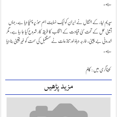
ہے۔
سپریم لیڈر کے انتقال نے ایران کو ایک نہایت اہم موڑ پر پہنچا دیا ہے، جہاں
آئینی عمل کے تحت نئی قیادت کے انتخاب کا طریقہ کار شروع کیا جا رہا ہے، مگر
اندرونی بے چینی، خارجہ دباؤ اور تنازعات نے مستقبل کی سمت کو غیر یقینی بنا دیا
ہے۔
کیٹاگری میں :
کالم
مزید پڑھیں