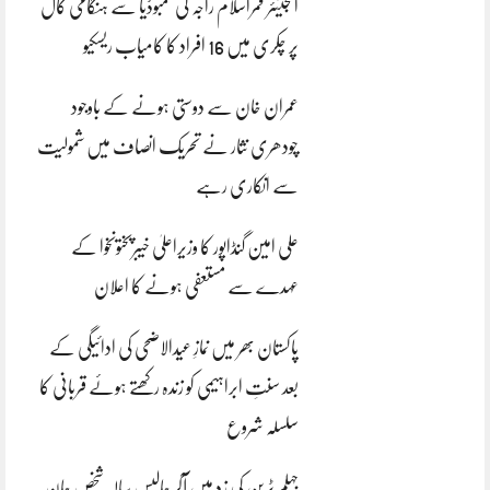
انجینئر قمراسلام راجہ کی کمبوڈیا سے ہنگامی کال
پر چکری میں 16 افراد کا کامیاب ریسکیو
عمران خان سے دوستی ہونے کے باوجود
چودھری نثار نے تحریک انصاف میں شمولیت
سے انکاری رہے
علی امین گنڈاپور کا وزیراعلیٰ خیبرپختونخوا کے
عہدے سے مستعفی ہونے کا اعلان
پاکستان بھر میں نمازِ عیدالاضحی کی ادائیگی کے
بعد سنتِ ابراہیمی کو زندہ رکھتے ہوئے قربانی کا
سلسلہ شروع
جہلم ٹرین کی زد میں آکر چالیس سالہ شخص جان