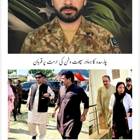
چارسدہ کا بہادر سپوت وطن کی حرمت پر قربان