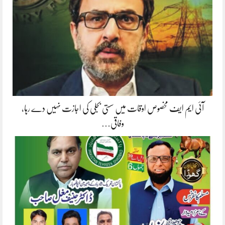
آئی ایم ایف مخصوص اوقات میں سستی بجلی کی اجازت نہیں دے رہا،
وفاقی…