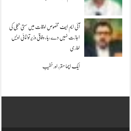
آئی ایم ایف مخصوص اوقات میں سستی بجلی کی
اجازت نہیں دے رہا، وفاقی وزیر توانائی اویس
لغاری
ایک اچھا مقرر اور خطیب