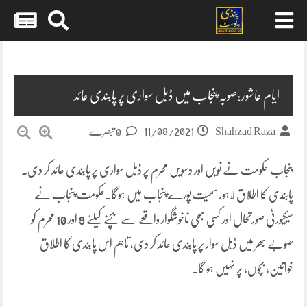
Skip
to
content
ایام عاشور:صوبہ پنجاب میں ڈبل سواری پر پابندی عائد
11/08/2021
Shahzad Raza
0 تبصرے
پنجاب حکومت نے نویں اور دسویں محرم پر ڈبل سواری پر پابندی عائد کر دی۔
پابندی کا اطلاق لاہور سمیت پورے پنجاب میں ہوگا۔حکومت پنجاب نے
سیکیورٹی صورتحال اور کسی بھی ناخوشگوار واقعے سے بچنے کیلئے 9 اور 10 محرم کو
صوبے بھر میں ڈبل سوار پر پابندی عائد کر دی، تاہم اس پابندی کا اطلاق
خواتین، بچوں، پر نہیں ہو گا۔