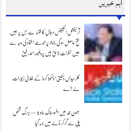
اہم خبریں
آرٹیفشل انٹلیجنس دجال کا فتنہ ہے جس پر ہمیں
فتح حاصل ہو گی،AI پر اندھے اعتماد کی وجہ سے
ہمیں خطرات لاحق ہیں پروفیسر احمد رفیق
کلرسیداں ڈکیتی‘ڈاکو1 کروڑ کے طلائی زیورات
لے اڑے
بھون نلہ میں افسوسناک حادثہ — بزرگ شخص
پلی سے گر کر نالے میں بہہ گیا