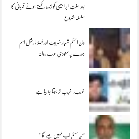
بعد سنتِ ابراہیمی کو زندہ رکھتے ہوئے قربانی کا
سلسلہ شروع
وزیر اعظم شہباز شریف اور فیلڈ مارشل اہم
دورے پر سعودی عرب روانہ
غریب، غریب تر ہوتا جا رہا ہے
“یہ سسٹم اب نہیں چلے گا”