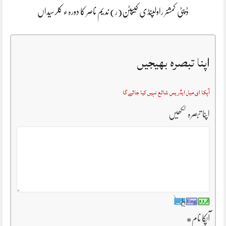
ڈپٹی کمشنر راولپنڈی کیپٹن(ر) ندیم ناصر کا دورہء کلرسیداں
اپنا تبصرہ بھیجیں
آپکا ای میل ایڈریس شائع نہیں کیا جائے گا
اپنا تبصرہ لکھیں
آپکا نام
*