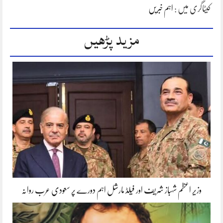
کیٹاگری میں :
اہم خبریں
مزید پڑھیں
وزیر اعظم شہباز شریف اور فیلڈ مارشل اہم دورے پر سعودی عرب روانہ