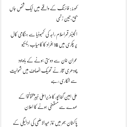
کہوٹہ: فائرنگ کے واقعے میں ایک شخص جاں
بحق، تین زخمی
انجینئر قمراسلام راجہ کی کمبوڈیا سے ہنگامی کال
پر چکری میں 16 افراد کا کامیاب ریسکیو
عمران خان سے دوستی ہونے کے باوجود
چودھری نثار نے تحریک انصاف میں شمولیت
سے انکاری رہے
علی امین گنڈاپور کا وزیراعلیٰ خیبرپختونخوا کے
عہدے سے مستعفی ہونے کا اعلان
پاکستان بھر میں نمازِ عیدالاضحی کی ادائیگی کے