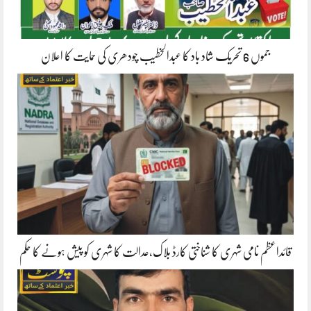
جموں 6 تحریک شاد باد کا عبدالخطیب چودھری کی حمایت کا اعلان
قائداعظم نامی شہری کا شناختی کارڈ بلاک،عدالت کا شہری کو پیش ہونے کا حکم