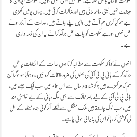
حکومت کا رویہ بالکل غلط ہے، حکومتیں ایسی نہیں ہوتیں، حکومت اپوزیشن کا
مینڈیٹ نہیں لیتی ساتھ ملاتی ہیں اور مذاکرات کرتی ہیں، یہاں پولیس کھڑی
ہے ہم کیا کریں ہم آتے ہیں واپس چلے جاتے ہیں، عدالت کے آرڈر ہوئے
عمل نہیں ہورہے حکومت کو چاہیے عمل درآمد کرائے یہ ان کی ذمہ داری
ہے۔
انہوں نے کہا کہ حکومت سے مطالبہ کرتا ہوں عدالت کے احکامات پر عمل
درآمد کر کے بانی پی ٹی آئی کی بہنوں کی ضرور ملاقات کروائیں، جو ہوگیا سو ہوگیا آج
ہم کدھر کھڑے ہیں؟ گزشتہ 70 سال سے اس حمام میں سب ایک جیسے ہیں،
بانی پی ٹی آئی کے لیے باہر ممالک سے بھی لوگ رہائی کے لیے خواہش مند
ہیں، سب لوگ چاہتے ہیں ملک مشکل سے نکلے، اگر کوئی بندہ مسئلے کے حل
کی کوشش کر رہا تو اس کی پذیرائی ہونی چاہیے۔