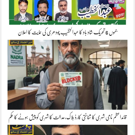
جموں 6 تحریک شاد باد کا عبدالخطیب چودھری کی حمایت کا اعلان
قائداعظم نامی شہری کا شناختی کارڈ بلاک،عدالت کا شہری کو پیش ہونے کا حکم