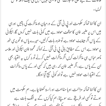
ملاقات کے لیے فیملی کو اجازت ملتی تو اچھی خبریں آئیں گی ایک دفعہ کوشش
کریں۔
ان کا کہنا تھا کہ حکومت اور پی ٹی آئی کے درمیان جو مذاکرت کی باتیں ہورہی
ہیں اس پر علیمہ خان کا موقف موجود ہے میں کوئی بات نہیں کروں گا، اچکزئی
کے پاس اگر مینڈیٹ موجود ہے تو ضرور بات کرلیں، میرے پاس جو تحریری طور
پر موجود ہے اس کے مطابق بانی پی ٹی آئی نے کہا کہ محمود خان اچکزئی اور علامہ
ناصر عباس ہی مذاکرات کریں اگر مذاکرات نہیں کرنے تو نہ کریں یہ اختیار بھی
ان کے پاس ہے، اگر علیمہ خان کہہ رہی ہیں کہ کسی اور کے پاس مذاکرات
کے اختیارات موجود نہیں ہے تو اور کوئی مسیج آیا ہوگا۔
ان کا کہنا تھا کہ مزاحمت ہو یا مفاہمت ہو راستہ کھلنا چاہے، ہم حکومت میں
ہوتے تو کسی اور طریقے سے سوچتے، ہم کیا کریں گے یہ الگ بات ہے