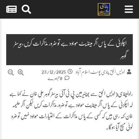
Skip
to
content
اچکزئی کے پاس اگر مینڈیٹ موجود ہے تو ضرور مذاکرات کریں،بیرسٹر
گوہر
23/12/2025
اویس الحق پنڈی پوسٹ،اسلام آباد
0 تبصرے
راولپنڈی(اویس الحق سے)چئیرمین پی ٹی آئی بیرسٹر گوہر علی خان نے کہا ہے
کہ اچکزئی کے پاس اگر مینڈیٹ موجود ہے تو ضرور مذاکرات کریں لیکن اگر علیمہ
خان کہہ رہی ہیں کہ کسی کے پاس مذاکرات کے اختیارات موجود نہیں تو ضرو
کوئی مسیج آیا ہوگا۔