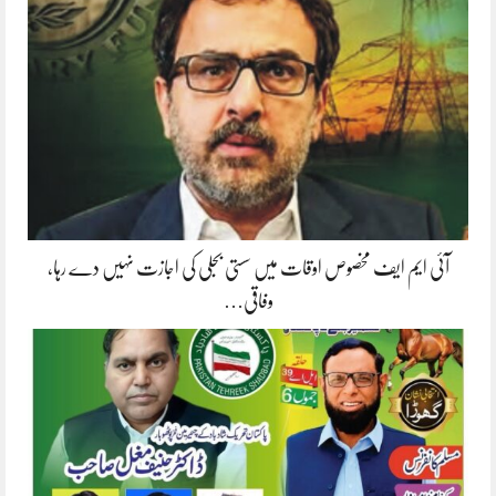
آئی ایم ایف مخصوص اوقات میں سستی بجلی کی اجازت نہیں دے رہا،
وفاقی…