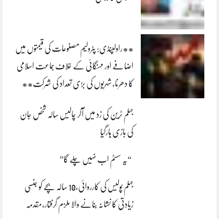
**راولپنڈی: پٹرولیم مصنوعات کی قیمتوں میں
اضافے اور مہنگائی کے خلاف جماعت اسلامی
کا دھرنا، شہریوں کی بڑی تعداد کی شرکت**
جہلم ٹرین کی زد میں آکر چالیس سالہ شخص جان
کی بازی ہارگیا
“یہ سسٹم اب نہیں چلے گا”
جہلم پولیس کی کارروائی،10 سالہ بچے کو جنسی
زیادتی کا نشانہ بنانے والا ملزم گرفتار،مقدمہ