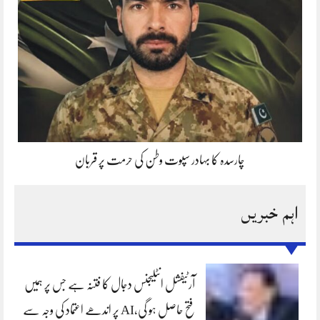
چارسدہ کا بہادر سپوت وطن کی حرمت پر قربان
اہم خبریں
آرٹیفشل انٹلیجنس دجال کا فتنہ ہے جس پر ہمیں
فتح حاصل ہو گی،AI پر اندھے اعتماد کی وجہ سے