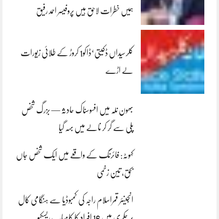
ہمیں خطرات لاحق ہیں پروفیسر احمد رفیق
کلرسیداں ڈکیتی‘ڈاکو1 کروڑ کے طلائی زیورات
لے اڑے
بھون نلہ میں افسوسناک حادثہ — بزرگ شخص
پلی سے گر کر نالے میں بہہ گیا
کہوٹہ: فائرنگ کے واقعے میں ایک شخص جاں
بحق، تین زخمی
انجینئر قمراسلام راجہ کی کمبوڈیا سے ہنگامی کال
پر چکری میں 16 افراد کا کامیاب ریسکیو