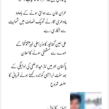
عمران خان سے دوستی ہونے کے باوجود
چودھری نثار نے تحریک انصاف میں شمولیت
سے انکاری رہے
علی امین گنڈاپور کا وزیراعلیٰ خیبرپختونخوا کے
عہدے سے مستعفی ہونے کا اعلان
پاکستان بھر میں نمازِ عیدالاضحی کی ادائیگی کے
بعد سنتِ ابراہیمی کو زندہ رکھتے ہوئے قربانی کا
سلسلہ شروع
احساس کا زوال