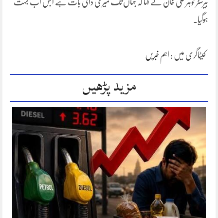
بیرسٹر گوہر علی خان نے کہا کہ جہاں تک میری ذاتی بات ہے ابس اب بہت
ہوگیا۔
کیٹاگری میں :
اہم خبریں
مزید پڑھیں