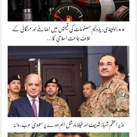
**راولپنڈی: پٹرولیم مصنوعات کی قیمتوں میں اضافے اور مہنگائی کے
خلاف جماعت اسلامی کا…
وزیر اعظم شہباز شریف اور فیلڈ مارشل اہم دورے پر سعودی عرب روانہ