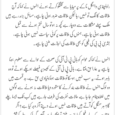
راولپنڈی داہگل ناکے پر میڈیا سے گفتگو کرتے ہوئے انہوں ںے کہا کہ آج
ملاقات کا لگ تو نہیں رہا لیکن ملاقات ضرور ہونی چاہیے، مسائل بڑھ رہے ہیں
ملک پہلے مشکلات سے دوچار ہے کچھ نہ ہو تو سال ختم ہونے سے قبل
ملاقات ہونی چاہیے، بہنوں کی ملاقات پر کوئی سیاست نہیں ہونی چاہیے،
بشریٰ بی بی کی فیملی کو بھی ملاقات کی اجازت ملنی چاہیے۔
انہوں نے کہا کہ عوام کو بانی پی ٹی آئی کی صحت کے حوالے سے معلوم ہونا
چاہیے یہ ہمارا حق بنتا ہے، بانی پی ٹی آئی کے کیسز پر فیصلے ہوچکے ہوتے تو وہ
باہر ہوتے، یہ سب نہیں ہوسکا تو ملاقات ہونا بنیادی حق ہے، بد قسمت ہیں
وہ لوگ جنہوں نے ملاقات بند کرنے کا مشورہ دیا ملاقات نہ ہونے سے لوگوں
میں غلط پیغام جارہا ہے حالات نفرت کی طرف جارہے ہیں کب تک ایسا چلے
گا؟ ہر منگل کو آتے ہیں ملاقات نہیں ہونے دیتے آخر وجہ کیا ہے؟ اگر