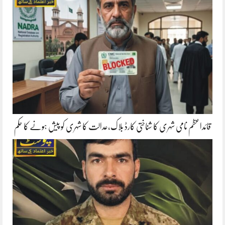
قائداعظم نامی شہری کا شناختی کارڈ بلاک،عدالت کا شہری کو پیش ہونے کا حکم