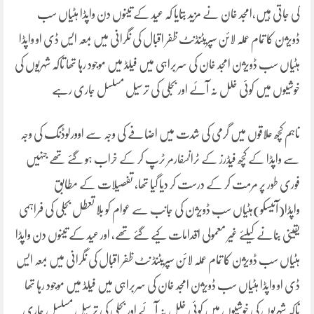
کی جاتی ہیں،امجد خان نے مزید بتایا کہ عید کے تینوں دن واپڈا ہٹیاں سب
ڈویژن کا تمام عملہ لائن سپریٹنڈنٹ ظفر اقبال کی نگرانی میں بمعہ ایس ڈی او واپڈا
ہٹیاں سب ڈویژن امجد خان کی سربراہی میں فیلڈ میں موجود رہا تھا تاکہ شہریوں کی
خوشیوں میں کوئی خلل نہ آئے اور بجلی کی ترسیل مسلسل جاری رہے
تاہم کچھ علاقوں میں گرمی کی شدت میں اضافے کی وجہ سے اوورلوڈنگ کی وجہ
سے واپڈا کے کچھ فیڈرز کے ٹرانسفارمر ٹرپ کر کے خراب ہو گئے تھے جنہیں
فوری طور پر مرمت کر کے درست کر دیا گیا تھا، تفصیلات کے مطابق
واپڈا(آئیسکو)ہٹیاں سب ڈویژن کی جانب سے عوام کو بلا تعطل بجلی کی فراہمی
یقینی بنانے کیلئے غیر معمولی اقدامات کیے گئے تھے، اور عید کے تینوں دن واپڈا
ہٹیاں سب ڈویژن کا تمام عملہ لائن سپریٹنڈ نٹ ظفر اقبال کی نگرانی میں بمعہ ایس
ڈی او واپڈا ہٹیاں سب ڈویژن امجد خان کی سربراہی میں فیلڈ میں موجود رہا تھا
تاکہ شہریوں کی خوشیوں میں کوئی خلل نہ آئے اور بجلی کی ترسیل مسلسل جاری