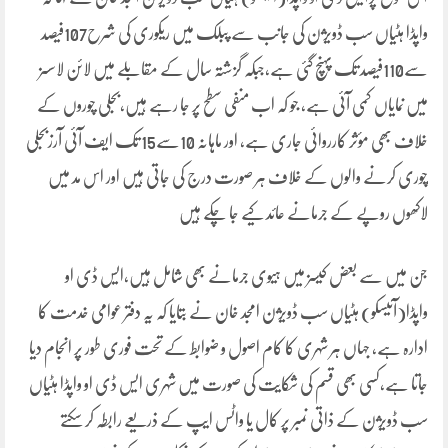
واپڈا ہٹیاں سب ڈویژن کی جانب سے پبلک میں ریکوری کی شرح107فیصد
سے110فیصد تک پہنچ گئی ہے،جبکہ گزشتہ سال کے مقابلے میں لائن لاسسز
میں نمایاں کمی آئی ہے، جو کہ اب منفی سطح پر جا رہے ہیں،بجلی چوروں کے
خلاف بھی مؤثر کارروائی جاری ہے، اور ماہانہ 10سے15 تک ایف آئی آرزبجلی
چوری کرنے والوں کے خلاف ہر صورت درج کی جاتی ہیں اور اس مد میں
لاکھوں روپے کے جرمانے عائد کیے جا چکے ہیں
جن میں سے بعض کیسز میں ہیوی جرمانے بھی شامل ہیں،ایس ڈی او
واپڈا(آئیسکو) ہٹیاں سب ڈویژن امجد خان نے بتایا کہ یہ دفتر عوامی خدمت کا
ادارہ ہے، جہاں ہر شہری کا کام اصول و ضوابط کے تحت فوری طور پر انجام دیا
جاتا ہے،کسی بھی قسم کی شکایت کی صورت میں شہری ایس ڈی او واپڈا ہٹیاں
سب ڈویژن کے ذاتی نمبر پر کال یا واٹس ایپ کے ذریعے رابطہ کر سکتے