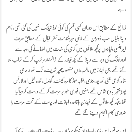
رہے
ذرائع کے مطابق اس دوران کسی قسم کی کوئی لوڈ شیڈنگ نہیں کی گئی تھی، تاہم
واپڈا ہٹیاں سب ڈویژن کے لائن سپریٹنڈ نٹ ظفر اقبال کے مطابق صرف
ایمرجنسی بنیادوں پرکچھ علاقوں میں گرمی کی شدت میں اضافے کی وجہ سے
اوورلوڈنگ کی وجہ سے واپڈا کے کچھ فیڈرز کے ٹرانسفارمر ٹرپ کر کے خراب ہو
گئے تھے،جن فیڈرز میں مانسر،ملاں منصور،چھپر شریف،اٹک خورد،حاجی
شاہ،گڑھی متنی،نور پور،لنڈی،قطبہ موڑ کامرہ کینٹ،گوندل،خورہ خیل اور لارنس
پور(فقیر آباد) شامل تھے،جنہیں فوری طور پر مرمت کر کے درست کر دیا گیا
تھا،جبکہ کچھ علاقوں کے فیڈرزپر باقاعدہ اجازت اور پرمٹ کے تحت مرمت یا
ضروری کام انجام دیئے گئے تھے
اس موقع پرایس ڈی او واپڈا(آئیسکو) ہٹیاں سب ڈویژن امجد خان نے کہا کہ