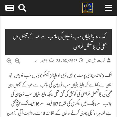
Skip
to
content
اٹک،واپڈا ہٹیاں سب ڈویژن کی جانب سے عید کے تینوں دن
بجلی کی بلاتعطل فراہمی
23/06/2025
نصرت علی خان
0 تبصرے
اٹک (نمائندہ پنڈی پوسٹ) ایس ڈی او واپڈا(آئیسکو) ہٹیاں سب ڈویژن امجد
خان نے کہا ہے کہ واپڈا ہٹیاں سب ڈویژن کی جانب سے عید کے تینوں دن
بجلی کی بلاتعطل فراہمی کی کوشش کی گئی تھی،جبکہ واپڈا ہٹیاں سب ڈویژن کی
جانب سے پبلک میں ریکوری کی شرح 107فیصد سے110فیصد تک پہنچ گئی
ہے اور ہر ماہ بجلی چوری کرنے والوں کے خلاف 10سے15ایف آئی آرز درج