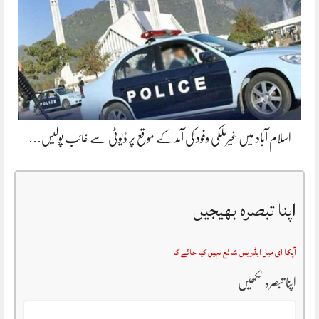
اسلام آباد میں غیرملکی وفود کی آمد کے موقع پر ڈیوٹی سے غائب پولیس…
اپنا تبصرہ بھیجیں
آپکا ای میل ایڈریس شائع نہیں کیا جائے گا
اپنا تبصرہ لکھیں