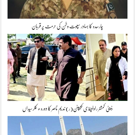
چارسدہ کا بہادر سپوت وطن کی حرمت پر قربان
ڈپٹی کمشنر راولپنڈی کیپٹن(ر) ندیم ناصر کا دورہء کلرسیداں