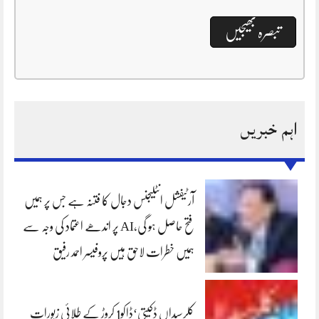
اہم خبریں
آرٹیفشل انٹلیجنس دجال کا فتنہ ہے جس پر ہمیں
فتح حاصل ہو گی،AI پر اندھے اعتماد کی وجہ سے
ہمیں خطرات لاحق ہیں پروفیسر احمد رفیق
کلرسیداں ڈکیتی‘ڈاکو1 کروڑ کے طلائی زیورات