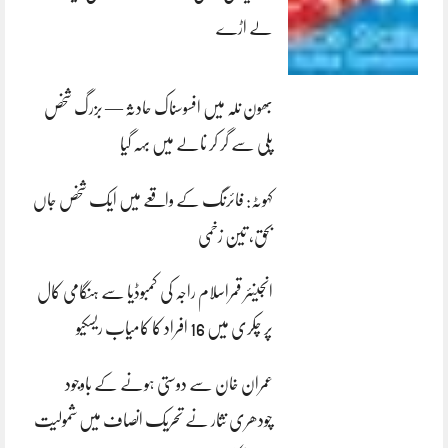
لے اڑے
بھون نلہ میں افسوسناک حادثہ — بزرگ شخص
پلی سے گر کر نالے میں بہہ گیا
کہوٹہ: فائرنگ کے واقعے میں ایک شخص جاں
بحق، تین زخمی
انجینئر قمراسلام راجہ کی کمبوڈیا سے ہنگامی کال
پر چکری میں 16 افراد کا کامیاب ریسکیو
عمران خان سے دوستی ہونے کے باوجود
چودھری نثار نے تحریک انصاف میں شمولیت