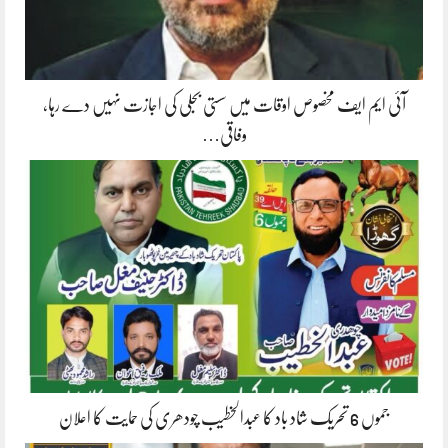
آئی ایم ایف مخصوص اوقات میں سستی بجلی کی اجازت نہیں دے رہا،
وفاقی…
جموں 6 تحریک شاد باد کا عبدالخطیب چودھری کی حمایت کا اعلان