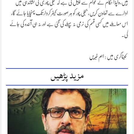
ہیں،واپڈا حکام نے عوام سے اپیل کی ہے کہ بجلی چوری کی نشاندہی میں
ادارے سے تعاون کریں، بجلی چور کو ہر صورت کیفر کردار تک پہنچایا جائے گا،
اس معاملے میں کسی قسم کی نرمی نہ پہلے کی گئی ہے اور نہ ہی آئندہ کی جائے
گی۔
کیٹاگری میں :
اہم خبریں
مزید پڑھیں