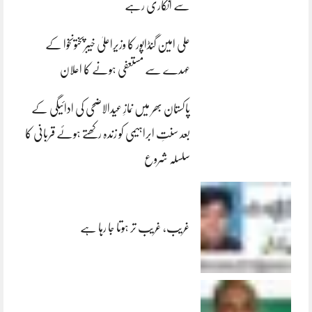
سے انکاری رہے
علی امین گنڈاپور کا وزیراعلیٰ خیبرپختونخوا کے
عہدے سے مستعفی ہونے کا اعلان
پاکستان بھر میں نمازِ عیدالاضحی کی ادائیگی کے
بعد سنتِ ابراہیمی کو زندہ رکھتے ہوئے قربانی کا
سلسلہ شروع
غریب، غریب تر ہوتا جا رہا ہے