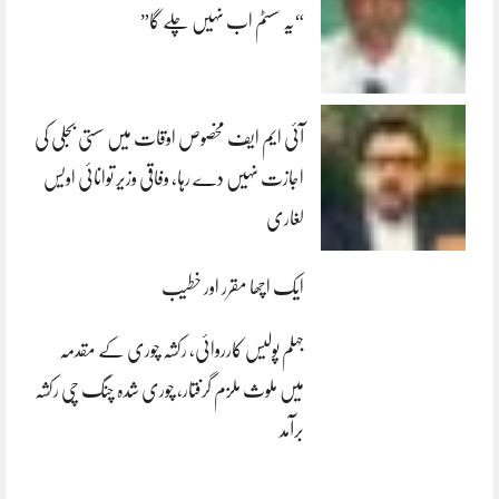
“یہ سسٹم اب نہیں چلے گا”
آئی ایم ایف مخصوص اوقات میں سستی بجلی کی
اجازت نہیں دے رہا، وفاقی وزیر توانائی اویس
لغاری
ایک اچھا مقرر اور خطیب
جہلم پولیس کارروائی، رکشہ چوری کے مقدمہ
میں ملوث ملزم گرفتار، چوری شدہ چنگ چی رکشہ
برآمد