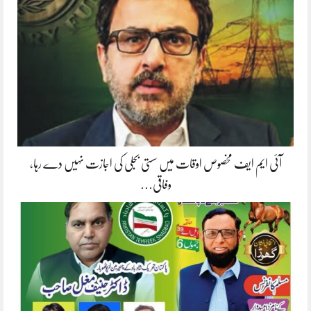
آئی ایم ایف مخصوص اوقات میں سستی بجلی کی اجازت نہیں دے رہا،
وفاقی…