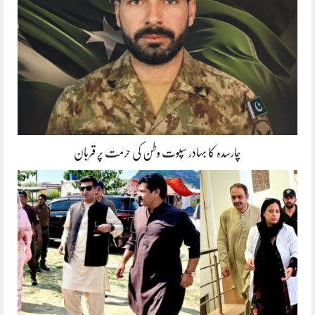
چارسدہ کا بہادر سپوت وطن کی حرمت پر قربان