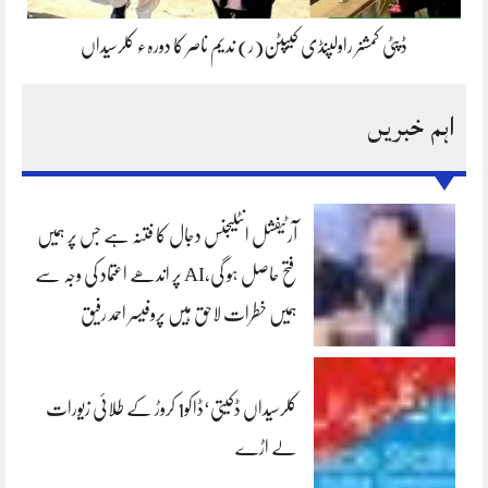
ڈپٹی کمشنر راولپنڈی کیپٹن(ر) ندیم ناصر کا دورہء کلرسیداں
اہم خبریں
آرٹیفشل انٹلیجنس دجال کا فتنہ ہے جس پر ہمیں
فتح حاصل ہو گی،AI پر اندھے اعتماد کی وجہ سے
ہمیں خطرات لاحق ہیں پروفیسر احمد رفیق
کلرسیداں ڈکیتی‘ڈاکو1 کروڑ کے طلائی زیورات
لے اڑے