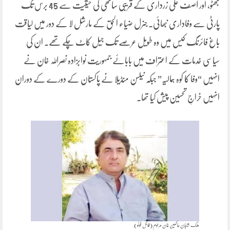
بھٹو، اور آصف علی زرداری کے قریبی ساتھی کی حیثیت سے 45 برس تک
پارٹی سے وفاداری نبھائی۔ جنرل ضیاء الحق کے مارشل لا کے دور میں لیاقت
باغ فائرنگ کیس میں وہ طویل عرصے تک جیل کاٹ چکے تھے۔ ان کی
سیاسی خدمات کے اعتراف میں بابائے جمہوریت نوابزادہ نصراللہ خان نے
انہیں “وفا کا کوہ ہمالیہ” جبکہ نیلسن منڈیلا نے پاکستان کے دورے کے دوران
انہیں خراجِ تحسین پیش کیا تھا۔
ملک شاہان حاکمین خان مرحوم (فائل فوٹو)