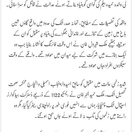
کی والدہ حمیدہ بیگم کی گواہی کو بنیاد بناتے ہوئے عدالت نے قاتل کو سزا سنائی۔
واقعہ کی تفصیلات کے مطابق، تھانہ صدر اٹک کی حدود میں واقع گاؤں شین
باغ میں زمین کے تنازعے اور خاندانی جھگڑے کی بنیاد پر مقتول کو ان کے
سوتیلے بھتیجے ملک شیردل خان نے اس وقت فائرنگ کا نشانہ بنایا جب وہ
ایک جنازے میں شرکت کے لیے میدان میں موجود تھے۔ واقعے کے وقت
سینکڑوں افراد وہاں موجود تھے۔
شدید زخمی حالت میں مقتول کو سابق امیدوار پنجاب اسمبلی و انچارج محکمہ صحت
تحصیل اٹک، ملک حمید اکبر خان نے ریسکیو 1122 کے ذریعے ڈسٹرکٹ ہیڈکوارٹر
اسپتال اٹک پہنچایا، جہاں سے انہیں فوری طور پر راولپنڈی ریفر کیا گیا، مگر وہ
راستے میں زخموں کی تاب نہ لاتے ہوئے جاں بحق ہوگئے۔