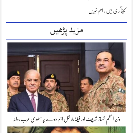
کیٹاگری میں :
اہم خبریں
مزید پڑھیں
وزیر اعظم شہباز شریف اور فیلڈ مارشل اہم دورے پر سعودی عرب روانہ