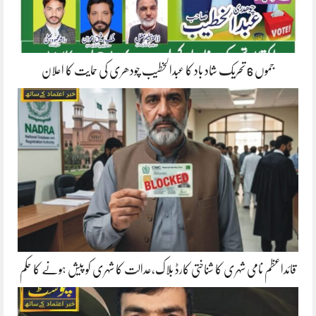
جموں 6 تحریک شاد باد کا عبدالخطیب چودھری کی حمایت کا اعلان
قائداعظم نامی شہری کا شناختی کارڈ بلاک،عدالت کا شہری کو پیش ہونے کا حکم