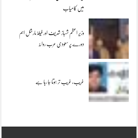
میں کامیاب
وزیر اعظم شہباز شریف اور فیلڈ مارشل اہم
دورے پر سعودی عرب روانہ
غریب، غریب تر ہوتا جا رہا ہے