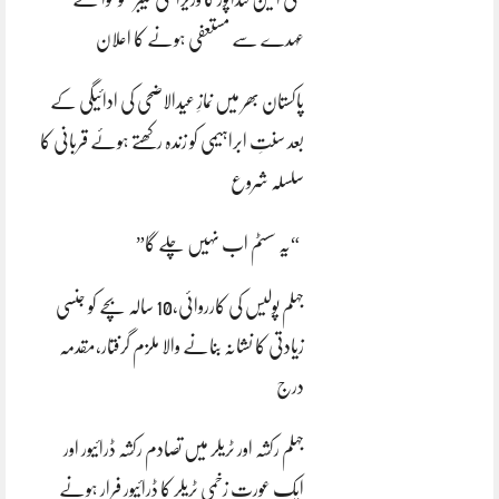
عہدے سے مستعفی ہونے کا اعلان
پاکستان بھر میں نمازِ عیدالاضحی کی ادائیگی کے
بعد سنتِ ابراہیمی کو زندہ رکھتے ہوئے قربانی کا
سلسلہ شروع
“یہ سسٹم اب نہیں چلے گا”
جہلم پولیس کی کارروائی،10 سالہ بچے کو جنسی
زیادتی کا نشانہ بنانے والا ملزم گرفتار،مقدمہ
درج
جہلم رکشہ اور ٹریلر میں تصادم رکشہ ڈرائیور اور
ایک عورت زخمی ٹریلر کا ڈرائیور فرار ہونے