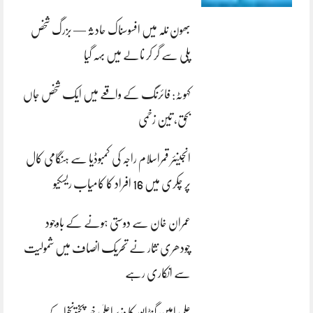
بھون نلہ میں افسوسناک حادثہ — بزرگ شخص
پلی سے گر کر نالے میں بہہ گیا
کہوٹہ: فائرنگ کے واقعے میں ایک شخص جاں
بحق، تین زخمی
انجینئر قمراسلام راجہ کی کمبوڈیا سے ہنگامی کال
پر چکری میں 16 افراد کا کامیاب ریسکیو
عمران خان سے دوستی ہونے کے باوجود
چودھری نثار نے تحریک انصاف میں شمولیت
سے انکاری رہے
علی امین گنڈاپور کا وزیراعلیٰ خیبرپختونخوا کے