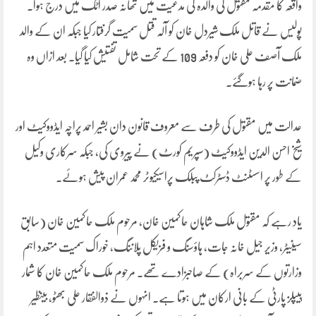
واقعہ کا مقدمہ مقتول کی والدہ کی مدعیت میں تھانہ صدر اٹک میں درج ہوا۔
پولیس نے قاتل ملک شیردل خان کو آلہ قتل سمیت گرفتار کیا جبکہ ان کے والد
ملک آصف علی خان کو دفعہ 109 کے تحت شامل تفتیش کیا گیا۔ بعد ازاں وہ
ضمانت پر رہا ہوگئے۔
عدالت میں مقتول کی طرف سے معروف قانون دان بشیر احمد پراچہ ایڈووکیٹ اور
شیخ احسن الدین ایڈووکیٹ (سپریم کورٹ) نے پیروی کی، جبکہ سرکاری وکیل
کے طور پر اسسٹنٹ ڈسٹرکٹ پبلک پراسیکیوٹر محمد عمران پیش ہوئے۔
یاد رہے کہ مقتول ملک شاہان حاکمین خان، مرحوم ملک حاکمین خان (سابق
سینیٹر، وزیر جیل خانہ جات، ہاؤسنگ و فزیکل پلاننگ، خوراک سمیت متعدد اہم
وزارتوں کے سربراہ) کے صاحبزادے تھے۔ مرحوم ملک حاکمین خان کا شمار
پیپلز پارٹی کے بانی ارکان میں ہوتا ہے۔ انہوں نے ذوالفقار علی بھٹو، بینظیر