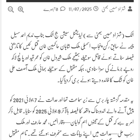
11/07/2025
شہزاد حسین بھٹی
0 تبصرے
اٹک (شہزاد حسین بھٹی سے) ایڈیشنل سیشن جج اٹک جناب ندیم احمد سہیل
چیمہ نے سابق رکن پنجاب اسمبلی ملک شاہان حاکمین خان قتل کیس کا تاریخی
فیصلہ سناتے ہوئے قاتل سوتیلے بھتیجے ملک شیردل خان کو عمر قید اور پانچ لاکھ
روپے جرمانے کی سزا سنادی، جبکہ مقتول کے سوتیلے بھائی ملک آصف علی
خان کو شک کا فائدہ دیتے ہوئے بری کردیا گیا۔
یہ مقدمہ گزشتہ چار برس سے زیر سماعت تھا اور عدالت نے 7 جولائی 2021 کو
پیش آنے والے اندوہناک واقعہ کا فیصلہ بالآخر 9 جولائی 2025 کو سنایا۔ قابل ذکر
امر یہ ہے کہ قتل کے تینوں اہم گواہان—وقار انیس، محمد عارف اور ملک
رجب علی—عدالت میں اپنے بیانات سے منحرف ہوگئے تھے۔ تاہم مقتول