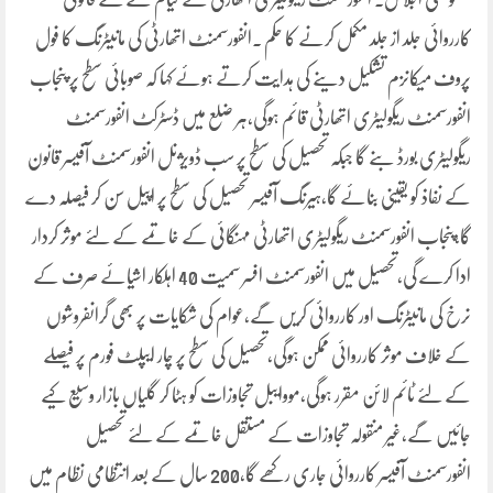
کارروائی جلد از جلد مکمل کرنے کا حکم .انفورسمنٹ اتھارٹی کی مانیٹرنگ کا فول
پروف میکانزم تشکیل دینے کی ہدایت کرتے ہوئے کہا کہ صوبائی سطح پر پنجاب
انفورسمنٹ ریگولیٹری اتھارٹی قائم ہوگی،ہر ضلع میں ڈسٹرکٹ انفورسمنٹ
ریگولیٹری بورڈ بنے گا جبکہ تحصیل کی سطح پر سب ڈویژنل انفورسمنٹ آفیسر قانون
کے نفاذ کو یقینی بنائے گا،ہیرنگ آفیسر تحصیل کی سطح پر اپیل سن کر فیصلہ دے
گا،پنجاب انفورسمنٹ ریگولیٹری اتھارٹی مہنگائی کے خاتمے کے لئے موثر کردار
ادا کرے گی،تحصیل میں انفورسمنٹ افسر سمیت 40 اہلکار اشیائے صرف کے
نرخ کی مانیٹرنگ اور کارروائی کریں گے،عوام کی شکایات پر بھی گرانفروشوں
کے خلاف موثر کارروائی ممکن ہوگی،تحصیل کی سطح پر چار ایپلٹ فورم پر فیصلے
کے لئے ٹائم لائن مقرر ہوگی،مووایبل تجاوزات کو ہٹا کر گلیاں بازار وسیع کیے
جائیں گے،غیر منقولہ تجاوزات کے مستقل خاتمے کے لئے تحصیل
انفورسمنٹ آفیسر کارروائی جاری رکھے گا،200 سال کے بعد انتظامی نظام میں