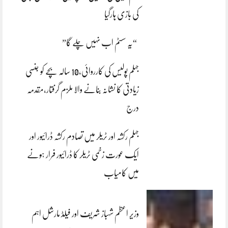
کی بازی ہارگیا
“یہ سسٹم اب نہیں چلے گا”
جہلم پولیس کی کارروائی،10 سالہ بچے کو جنسی
زیادتی کا نشانہ بنانے والا ملزم گرفتار،مقدمہ
درج
جہلم رکشہ اور ٹریلر میں تصادم رکشہ ڈرائیور اور
ایک عورت زخمی ٹریلر کا ڈرائیور فرار ہونے
میں کامیاب
وزیر اعظم شہباز شریف اور فیلڈ مارشل اہم