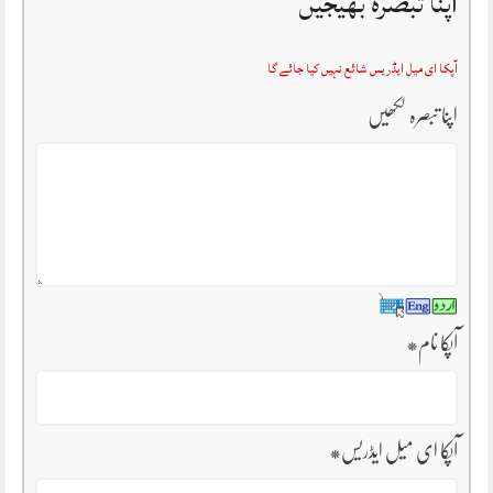
اپنا تبصرہ بھیجیں
آپکا ای میل ایڈریس شائع نہیں کیا جائے گا
اپنا تبصرہ لکھیں
آپکا نام
*
آپکا ای میل ایڈریس
*