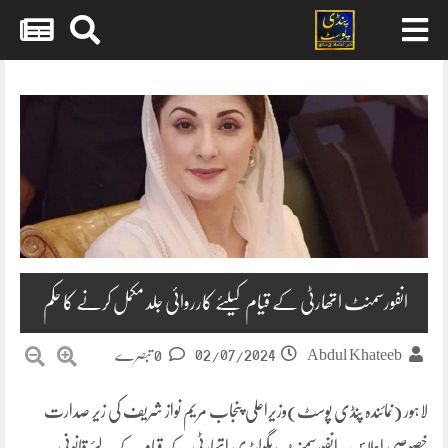
Skip
to
content
انفورسمنٹ اتھارٹی کے قیام کیلئے کارروائی جلد مکمل کرنے کا حکم
02/07/2024
Abdul Khateeb
0 تبصرے
لاہور (نمائندہ پنڈی پوسٹ)وزیراعلی پنجاب مریم نواز شریف کی زیر صدارت
خصوصی اجلاس. انفورسمنٹ ریگولیٹری اتھارٹی کے قیام کے لئے قانونی