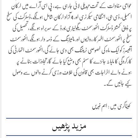
عوامی مفادات کے تحت تبدیلی لائی جارہی ہے، پی ای آر اے میں ارکان
اسمبلی، ڈی جی، انتظامی سیکرٹری اور 4 آزاد ارکان شامل ہونگے،ڈسٹرکٹ کی سطح
پر ڈپٹی کمشنر ڈسٹرکٹ انفورسمنٹ ریگولیٹری بورڈ کے سربراہ ہونگے،تحصیل کی
سطح پر انفورسمنٹ افسر کارروائیوں اور مانیٹرنگ کے ذمہ دار ہونگے،انفورسمنٹ
آفیسرز کو ایک ماہ کی خصوصی ٹریننگ بھی دی جائے گی،انفورسمنٹ اتھارٹی کی
کارکردگی کا ماہانہ جائزے کا سسٹم بھی وضع کیا جائے گا،تجاوزات ہٹانے پر
ہونے والے اخراجات بھی قانون کی خلاف ورزی کرنے والوں سے وصول
کیے جائیں گے۔
کیٹاگری میں :
اہم خبریں
مزید پڑھیں