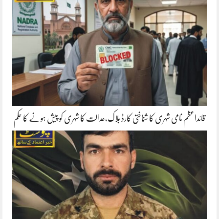
قائداعظم نامی شہری کا شناختی کارڈ بلاک،عدالت کا شہری کو پیش ہونے کا حکم