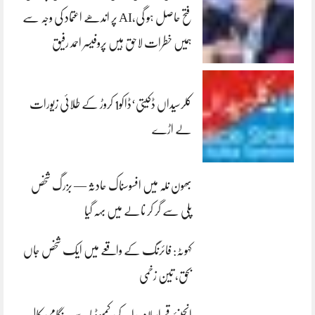
فتح حاصل ہو گی،AI پر اندھے اعتماد کی وجہ سے
ہمیں خطرات لاحق ہیں پروفیسر احمد رفیق
کلرسیداں ڈکیتی‘ڈاکو1 کروڑ کے طلائی زیورات
لے اڑے
بھون نلہ میں افسوسناک حادثہ — بزرگ شخص
پلی سے گر کر نالے میں بہہ گیا
کہوٹہ: فائرنگ کے واقعے میں ایک شخص جاں
بحق، تین زخمی
انجینئر قمراسلام راجہ کی کمبوڈیا سے ہنگامی کال