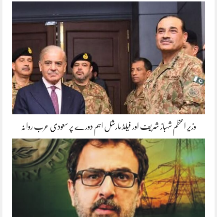
وزیر اعظم شہباز شریف اور فیلڈ مارشل اہم دورے پر سعودی عرب روانہ