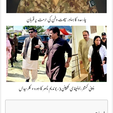
چارسدہ کا بہادر سپوت وطن کی حرمت پر قربان
ڈپٹی کمشنر راولپنڈی کیپٹن(ر) ندیم ناصر کا دورہء کلرسیداں