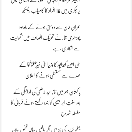
پر چکری میں 16 افراد کا کامیاب ریسکیو
عمران خان سے دوستی ہونے کے باوجود
چودھری نثار نے تحریک انصاف میں شمولیت
سے انکاری رہے
علی امین گنڈاپور کا وزیراعلیٰ خیبرپختونخوا کے
عہدے سے مستعفی ہونے کا اعلان
پاکستان بھر میں نمازِ عیدالاضحی کی ادائیگی کے
بعد سنتِ ابراہیمی کو زندہ رکھتے ہوئے قربانی کا
سلسلہ شروع
جہلم ٹرین کی زد میں آکر چالیس سالہ شخص جان