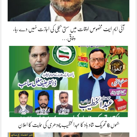
آئی ایم ایف مخصوص اوقات میں سستی بجلی کی اجازت نہیں دے رہا،
وفاقی…
جموں 6 تحریک شاد باد کا عبدالخطیب چودھری کی حمایت کا اعلان