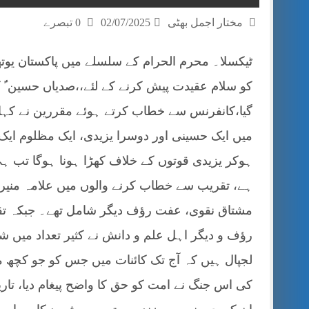
مختار اجمل بھٹی
02/07/2025
0 تبصرے
ٹیکسلا۔ محرم الحرام کے سلسلے میں پاکستان یوتھ 
کو سلام عقیدت پیش کرنے کے لئے،،صدیاں حسین ؑ کی
گیا،کانفرنس سے خطاب کرتے ہوئے مقررین نے کہا کہ
میں ایک حسینی اور دوسرا یزیدی، ایک مظلوم ایک
ہوکر یزیدی قوتوں کے خلاف کھڑا ہونا ہوگا تب ہی
ہے، تقریب سے خطاب کرنے والوں میں علامہ منیر 
مشتاق نقوی، عفت رؤف دیگر شامل تھے۔ جبکہ تقر
رؤف و دیگر اہل علم و دانش نے کثیر تعداد میں 
لجپال ہیں کہ آج تک کائنات میں جس کو جو کچھ م
کی اس جنگ نے امت کو حق کا واضح پیغام دیا، تا