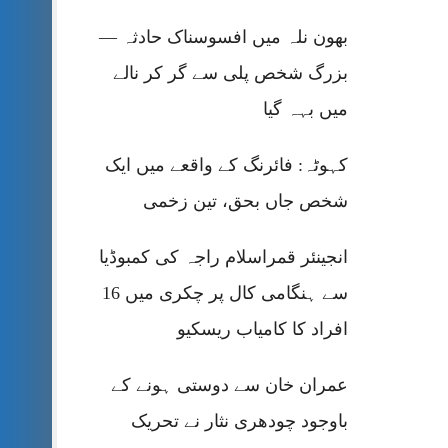
بھون نلہ میں افسوسناک حادثہ —
بزرگ شخص پلی سے گر کر نالے
میں بہہ گیا
کہوٹہ: فائرنگ کے واقعے میں ایک
شخص جاں بحق، تین زخمی
انجینئر قمراسلام راجہ کی کمبوڈیا
سے ہنگامی کال پر چکری میں 16
افراد کا کامیاب ریسکیو
عمران خان سے دوستی ہونے کے
باوجود چودھری نثار نے تحریک