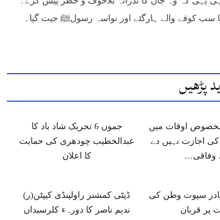
ہی یہی کہ وہ جان کا نذرانہ بلاخوف و خطر پیش کرے۔
یا سب کوفے والے ہارگئے اور نواسہ رسولﷺ جیت گیا۔
د پڑھیں
 مخصوص اوقات میں
جموں 6 تحریک شاد باد کا
ی اجازت نہیں دے
عبدالخطیب چودھری کی حمایت
 وفاقی…
کا اعلان
ہادر سپوت وطن کی
ڈپٹی کمشنر راولپنڈی کیپٹن(ر)
 پر قربان
ندیم ناصر کا دورہء کلرسیداں