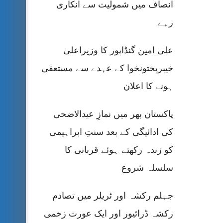
انصاف میں شمولیت سے انکاری
رہے
علی امین گنڈاپور کا وزیراعلیٰ
خیبرپختونخوا کے عہدے سے مستعفی
ہونے کا اعلان
پاکستان بھر میں نمازِ عیدالاضحی
کی ادائیگی کے بعد سنتِ ابراہیمی
کو زندہ رکھتے ہوئے قربانی کا
سلسلہ شروع
جہلم رکشہ اور ٹریلر میں تصادم
رکشہ ڈرائیور اور ایک عورت زخمی