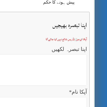
پیش ہونے کا حکم
اپنا تبصرہ بھیجیں
آپکا ای میل ایڈریس شائع نہیں کیا جائے گا
اپنا تبصرہ لکھیں
آپکا نام
*