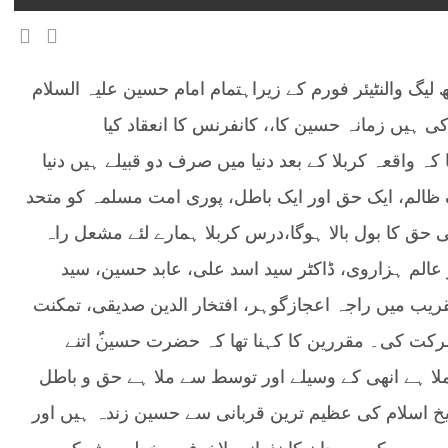
لیگ والنٹیئر فورم کے زیراہتمام امام حسین علیہ السلام
 ہیں زمانہ حسین کا،، کانفرنس کا انعقاد کیا
 واقعہ کربلا کے بعد دنیا میں صرف دو قبیلے ہیں دنیا
 ظالم، ایک حق اور ایک باطل، پوری امت مسلمہ کو متحد
 حق کا بول بالا ہوگا،درس کربلا ہمارے لئے مشعل راہ
عالم ہزاروی، ڈاکٹر سید اسد علی، عابد حسین، سید
یب میں راجہ اعجازگوہر، افتخار الدین صدیقی، تمکنت
شرکت کی۔ مقررین کا کہنا تھا کہ حضرت حسینؑ اتنے
لا ہے انھی کے وسیلے اور توسط سے ملا ہے حق و باطل
ریخ اسلام کی عظیم ترین قربانی سے حسین زندہ ہیں اور