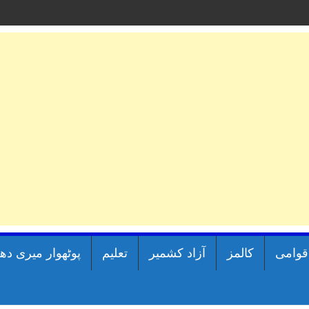
اقوامی
کالمز
آزاد کشمیر
تعلیم
پوٹھوار میری دھ