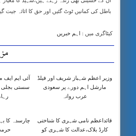
ان کے حسینی بھی زندہ رہتے ہیں،شہید کا معیار 
باطل کی کمانیں ٹوٹ گئیں اور حق کا اثاثہ جیت گ
کیٹاگری میں :
اہم خبریں
مزی
وزیر اعظم شہباز شریف اور فیلڈ
آئی ایم ایف
مارشل اہم دورے پر سعودی
سستی بجلی ک
عرب روانہ
رہا،
قائداعظم نامی شہری کا شناختی
چارسدہ کا ب
کارڈ بلاک،عدالت کا شہری کو
حرمت