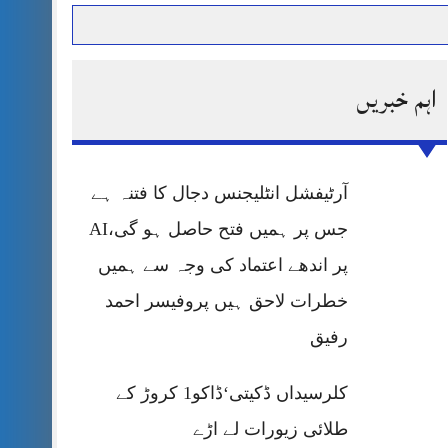
اہم خبریں
حرمت پر قربان
 کی پریس کانفرنس
آرٹیفشل انٹلیجنس دجال کا فتنہ ہے
جس پر ہمیں فتح حاصل ہو گی،AI
پر اندھے اعتماد کی وجہ سے ہمیں
خطرات لاحق ہیں پروفیسر احمد
رفیق
کلرسیداں ڈکیتی‘ڈاکو1 کروڑ کے
طلائی زیورات لے اڑے