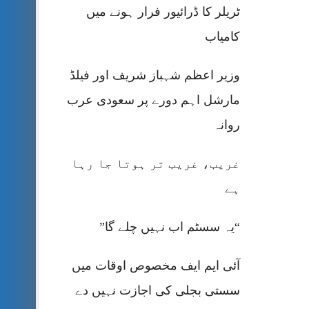
ٹریلر کا ڈرائیور فرار ہونے میں
کامیاب
وزیر اعظم شہباز شریف اور فیلڈ
مارشل اہم دورے پر سعودی عرب
روانہ
غریب، غریب تر ہوتا جا رہا
ہے
“یہ سسٹم اب نہیں چلے گا”
آئی ایم ایف مخصوص اوقات میں
سستی بجلی کی اجازت نہیں دے