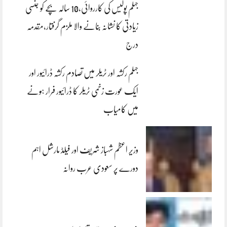
جہلم پولیس کی کارروائی،10 سالہ بچے کو جنسی
زیادتی کا نشانہ بنانے والا ملزم گرفتار،مقدمہ
درج
جہلم رکشہ اور ٹریلر میں تصادم رکشہ ڈرائیور اور
ایک عورت زخمی ٹریلر کا ڈرائیور فرار ہونے
میں کامیاب
وزیر اعظم شہباز شریف اور فیلڈ مارشل اہم
دورے پر سعودی عرب روانہ