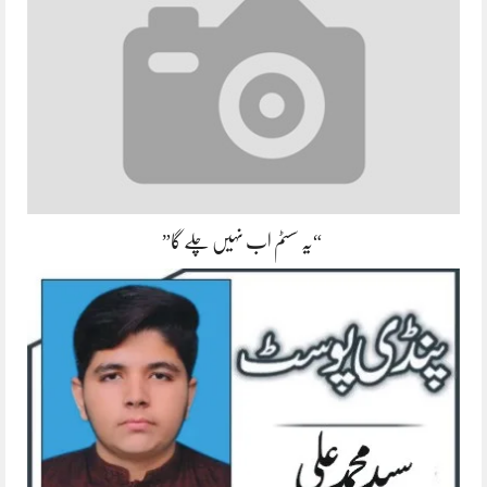
“یہ سسٹم اب نہیں چلے گا”