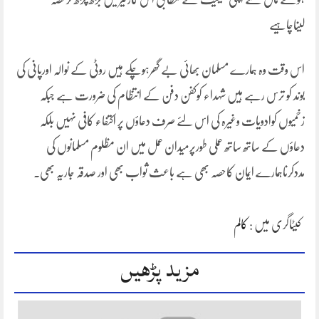
لیناچاہیے
اس وقت وہ ہمارے مسلمان بھائی بے گھرہوچکے ہیں روٹی کے نوالہ اورپانی کی
بوند کو ترس رہے ہیں شہداء کوکفن دفن کے انتظام کی ضرورت ہے جبکہ
زخمیوں کوادویات وغیرہ کی اس لئے صرف دعاؤں پر اکتفاء کافی نہیں بلکہ
دعاؤں کے ساتھ ساتھ عملی طورپرمیدان عمل میں ان مظلوم مسلمانوں کی
مددکرناہمارے ایمان کاحصہ بھی ہے باعث ثواب بھی اور صدقہ جاریہ بھی۔
کیٹاگری میں :
کالم
مزید پڑھیں