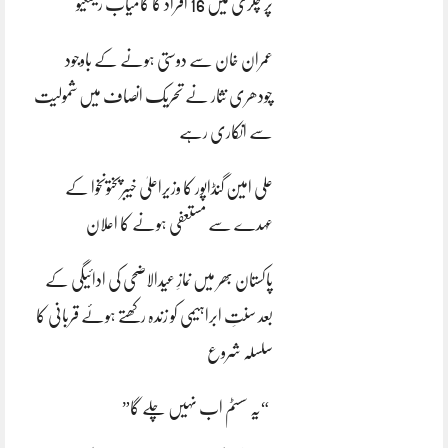
پر چکری میں 16 افراد کا کامیاب ریسکیو
عمران خان سے دوستی ہونے کے باوجود
چودھری نثار نے تحریک انصاف میں شمولیت
سے انکاری رہے
علی امین گنڈاپور کا وزیراعلیٰ خیبرپختونخوا کے
عہدے سے مستعفی ہونے کا اعلان
پاکستان بھر میں نمازِ عیدالاضحی کی ادائیگی کے
بعد سنتِ ابراہیمی کو زندہ رکھتے ہوئے قربانی کا
سلسلہ شروع
“یہ سسٹم اب نہیں چلے گا”