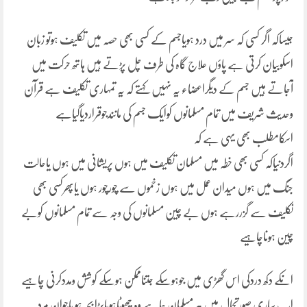
جیساکہ اگر کسی کہ سر میں درد ہویاجسم کے کسی بھی حصہ میں تکلیف ہوتو زبان
اسکوبیان کرتی ہے پاؤں علاج گاہ کی طرف چل پڑتے ہیں ہاتھ حرکت میں
آجاتے ہیں جسم کے دیگراعضاء یہ نہیں کہتے کہ یہ تمہاری تکلیف ہے قرآن
وحدیث شریف میں تمام مسلمانوں کوایک جسم کی مانندجوقراردیاگیاہے
اسکامطلب بھی یہی ہے کہ
اگردنیاکہ کسی بھی خطہ میں مسلمان تکلیف میں ہوں پریشانی میں ہوں یاحالت
جنگ میں ہوں میدان عمل میں ہوں زخموں سے چورچور ہوں یاپھرکسی بھی
تکلیف سے گزررہے ہوں بے چین مسلمانوں کی وجہ سے تمام مسلمانوں کوبے
چین ہوناچاہیے
انکے دکھ دردکی اس گھڑی میں جوہوسکے جتناممکن ہوسکے کوشش ومددکرنی چاہیے
اب ساری صورتحال میں ہر مسلمان چاہے وہ چھوٹاہویابڑا بچہ ہو یاجوان مرد