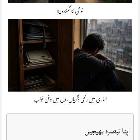
خوشی کا گمشدہ پتہ
الماری میں رکھی ڈگریاں، دل میں دفن خواب
اپنا تبصرہ بھیجیں