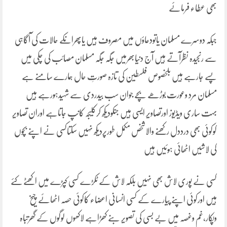
بھی عطاء فرمائے
جبکہ دوسرے مسلمان یاتودعاؤں میں مصروف ہیں یاپھرانکے حالات کی آگاہی
سے رنجیدہ نظرآتے ہیں آج دنیابھرمیں جگہ جگہ مسلمان مصائب کی چکی میں
پسے جارہے ہیں بلخصوص فلسطین کی تازہ صورتِ حال ہمارے سامنے ہے
مسلمان مرد وعورت بوڑھے بچے جوان سب بیدردی سے شہیدہورہے ہیں
بہت ساری ویڈیوز اورتصاویر ایسی ہیں جنکودیکھ کرکلیجہ کانپ جاتاہے اوران تصاویر
کوکوئی بھی درددل رکھنے والاشخص مکمل طورپردیکھ نہیں سکتاکسی نے اپنے بچوں
کی لاشیں اٹھائی ہوئیں ہیں
کسی نے پوری لاش بھی نہیں بلکہ لاش کے ٹکڑے کسی کپڑے میں اکھٹے کئے
ہیں اورکوئی اپنے پیارے کے کسی انسانی اعضاء کاکوئی حصہ اٹھائے چیخ
وپکار،غم وغصہ میں بے بسی کی تصویر بنے کھڑاہے لاکھوں لوگوں کے گھرتباہ