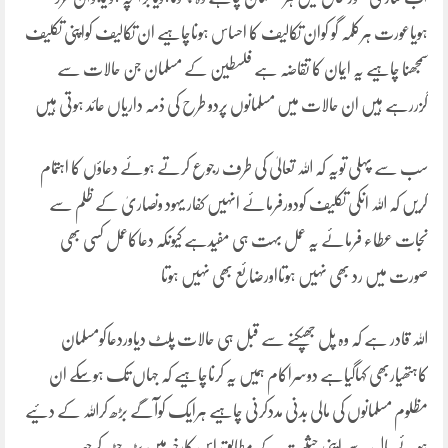
ہویاعورت ہرکلمہ گو کوان تکالیف کا احساس ہوناچاہیے ان تکالیف کواپنی تکلیف
سمجھنا چاہیے یہ ایمان کا تقاضہ ہے فلسطین کے مسلمان جن حالات سے
گزررہے ہیں ان حالات میں مسلمانوں پردو طرح کی ذمہ داریاں عائد ہوتی ہیں
سب سے پہلی تویہ کہ اللہ تعالیٰ کی طرف رجوع کرتے ہوئے دعاؤں کا اہتمام
کریں کہ اللہ انکی تکلیف کودورفرمائے انہیں کفار یہود ونصاریٰ کے ظلم سے
نجات عطاء فرمائے یہ عمل بہت ہی مفیدہے کیونکہ دعاکاعمل کسی بھی
صورت میں رد بھی نہیں ہوتااورضائع بھی نہیں ہوتا
اللہ قادر ہے کہ وہ پل جھپکنے سے قبل ہی حالات پلٹ دیاوردعاکومسلمان
کاہتھیاربھی کہاگیاہے دوسراکام ہمیں یہ کرناچاہیے کہ جہاں تک ہوسکے ان
مظلوم مسلمانوں کی مالی بدنی مددکرنی چاہیے ہرایک کوآگے بڑھ کراللہ کے دئیے
ہوئے مال سے اپنی حیثیت کے مطابق اس کارخیرمیں بڑھ چڑھ کرحصہ