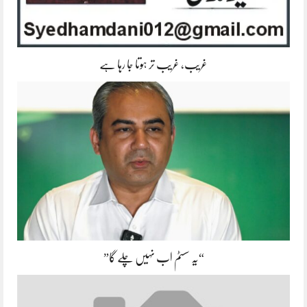
غریب، غریب تر ہوتا جا رہا ہے
“یہ سسٹم اب نہیں چلے گا”