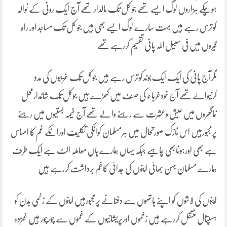
ہوچکے ہزاروں لوگ ایسے تھے جو کل تک مالدار تھے آج ایک روٹی کے نوالہ
کوترس رہے ہیں بہت سارے لوگ ایسے بھی ہیں جو کل تک مساجد اور راہ
گیروں میں فی سبیل اللہ پانی تقسیم کررہے تھے
مگرآج پانی کی ایک ایک بوندکوترس رہے ہیں جوکل تک غریبوں کی مدد
کرنیوالے تھے آج خودغرباء کی صف میں کھڑے ہیں جوکل تک شاندارمحل
نماگھروں میں عیش وعشرت سے رہنے والے تھے آج خیمہ بستیوں میں رہنے
پرمجبورہیں اس نازک صورتحال میں ہرمسلمان کوانکی تکلیف اورانکے غم کا احساس
ہے بھی اورہونابھی چاہیے جبکہ یہاں ہمارے ہاں معاملہ الٹ ہے ایک طرف
ہمارے مسلمان بہن بھائی اپنوں کی جدائی کاغم برداشت کررہے ہیں
اپنوں کی لاشوں کو اپنے ہاتھوں سے دفنانے پرمجبورہیں اپنوں کے زخمی بدن کو
ہسپتال منتقل کررہے ہیں زخموں اورپریشانیوں کے غموں سے چورچور ہیں غمزدہ