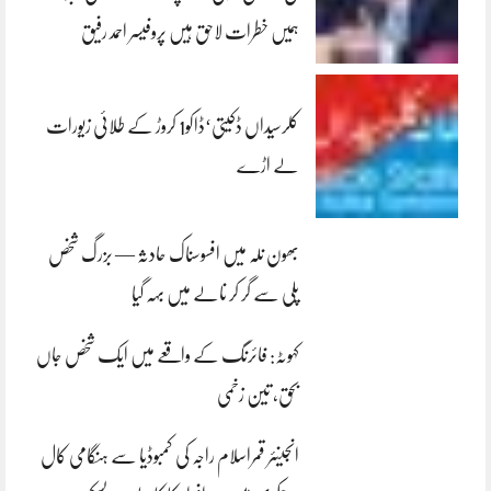
ہمیں خطرات لاحق ہیں پروفیسر احمد رفیق
کلرسیداں ڈکیتی‘ڈاکو1 کروڑ کے طلائی زیورات
لے اڑے
بھون نلہ میں افسوسناک حادثہ — بزرگ شخص
پلی سے گر کر نالے میں بہہ گیا
کہوٹہ: فائرنگ کے واقعے میں ایک شخص جاں
بحق، تین زخمی
انجینئر قمراسلام راجہ کی کمبوڈیا سے ہنگامی کال