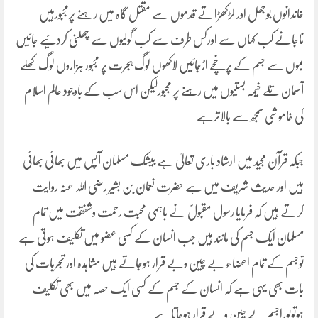
خاندانوں بوجھل اور لڑکھڑاتے قدموں سے مقتل گاہ میں رہنے پرمجبورہیں
ناجانے کب کہاں سے اورکس طرف سے کب گولیوں سے چھلنی کردئیے جائیں
بموں سے جسم کے پرخچے اڑجائیں لاکھوں لوگ ہجرت پر مجبور ہزاروں لوگ کھلے
آسمان تلے خیمہ بستیوں میں رہنے پر مجبورلیکن اس سب کے باوجود عالم اسلام
کی خاموشی سمجھ سے بالاترہے
جبکہ قرآن مجید میں ارشاد باری تعالیٰ ہے بیشک مسلمان آپس میں بھائی بھائی
ہیں اور حدیث شریف میں ہے حضرت نعمان بن بشیر رضی اللہ عنہ روایت
کرتے ہیں کہ فرمایا رسول مقبولؐ نے باہمی محبت رحمت وشفقت میں تمام
مسلمان ایک جسم کی مانند ہیں جب انسان کے کسی عضو میں تکلیف ہوتی ہے
توجسم کے تمام اعضاء بے چین وبے قرار ہوجاتے ہیں مشاہدہ اور تجربات کی
بات بھی یہی ہے کہ انسان کے جسم کے کسی ایک حصہ میں بھی تکلیف
ہوتوپوراجسم بے چین وبے قرار ہوجاتاہے