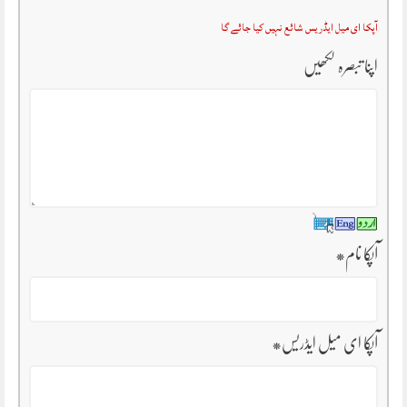
آپکا ای میل ایڈریس شائع نہیں کیا جائے گا
اپنا تبصرہ لکھیں
آپکا نام
*
آپکا ای میل ایڈریس
*