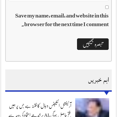
Save my name, email, and website in this
browser for the next time I comment.
اہم خبریں
آرٹیفشل انٹلیجنس دجال کا فتنہ ہے جس پر ہمیں
فتح حاصل ہو گی،AI پر اندھے اعتماد کی وجہ سے