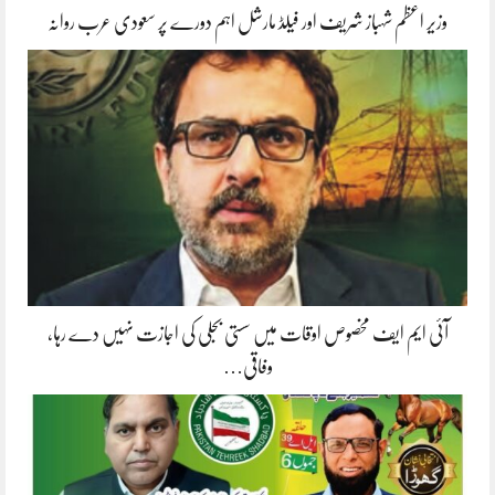
وزیر اعظم شہباز شریف اور فیلڈ مارشل اہم دورے پر سعودی عرب روانہ
آئی ایم ایف مخصوص اوقات میں سستی بجلی کی اجازت نہیں دے رہا،
وفاقی…