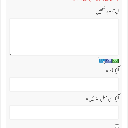
اپنا تبصرہ لکھیں
آپکا نام
*
آپکا ای میل ایڈریس
*