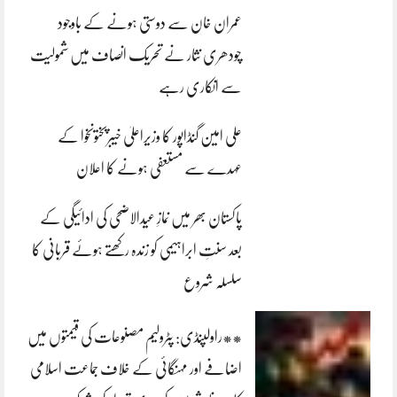
عمران خان سے دوستی ہونے کے باوجود
چودھری نثار نے تحریک انصاف میں شمولیت
سے انکاری رہے
علی امین گنڈاپور کا وزیراعلیٰ خیبرپختونخوا کے
عہدے سے مستعفی ہونے کا اعلان
پاکستان بھر میں نمازِ عیدالاضحی کی ادائیگی کے
بعد سنتِ ابراہیمی کو زندہ رکھتے ہوئے قربانی کا
سلسلہ شروع
**راولپنڈی: پٹرولیم مصنوعات کی قیمتوں میں
اضافے اور مہنگائی کے خلاف جماعت اسلامی