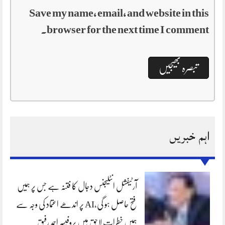
Save my name, email, and website in this
browser for the next time I comment.
اہم خبریں
آرٹیفشل انٹلیجنس دجال کا فتنہ ہے جس پر ہمیں
فتح حاصل ہو گی،AI پر اندھے اعتماد کی وجہ سے
ہمیں خطرات لاحق ہیں پروفیسر احمد رفیق