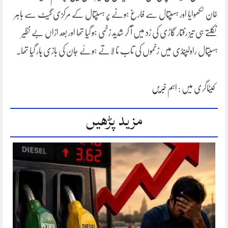
خان لکھوایا اور ہسپتال سے فارغ ہونے پر ہسپتال کے مرکزی گیٹ سے باہر
نکلتے ہی تیز رفتار گاڑی کی زد میں آ کر شدید زخمی ہو گیا تھا اور بعد ازاں بے نظیر
ہسپتال راولپنڈی میں زخموں کی تاب نا لاتے ہوئے جان کی بازی ہار گیا تھا۔
کیٹاگری میں :
اہم خبریں
مزید پڑھیں