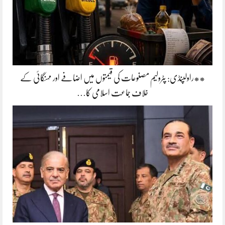
**راولپنڈی: پٹرولیم مصنوعات کی قیمتوں میں اضافے اور مہنگائی کے
خلاف جماعت اسلامی کا…