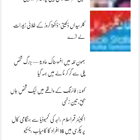
کلرسیداں ڈکیتی‘ڈاکو1 کروڑ کے طلائی زیورات
لے اڑے
بھون نلہ میں افسوسناک حادثہ — بزرگ شخص
پلی سے گر کر نالے میں بہہ گیا
کہوٹہ: فائرنگ کے واقعے میں ایک شخص جاں
بحق، تین زخمی
انجینئر قمراسلام راجہ کی کمبوڈیا سے ہنگامی کال
پر چکری میں 16 افراد کا کامیاب ریسکیو