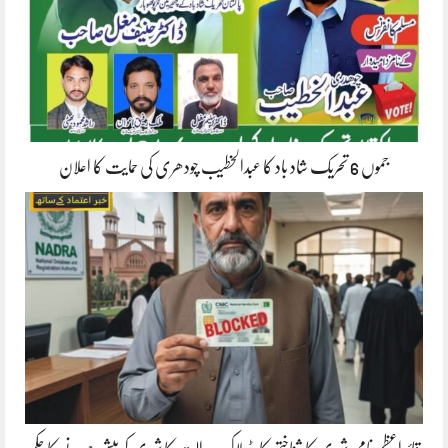
جموں 6 تحریک شاد باد کا عبدالخطیب چودھری کی حمایت کا اعلان