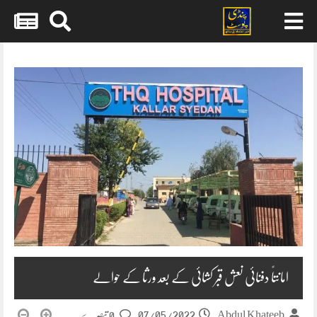
Skip
to
content
امانتاً دفنائی نعش قبر کشائی کے بعد ورثا کے حوالے
07/05/2022
Abdul Khateeb
0 تبصرے