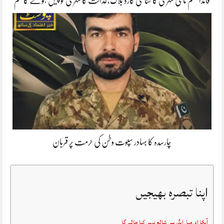
قائداعظم نامی شہری کا شناختی کارڈ بلاک،عدالت کا شہری کو پیش ہونے کا حکم
چارسدہ کا بہادر سپوت وطن کی حرمت پر قربان
اپنا تبصرہ بھیجیں
آپکا ای میل ایڈریس شائع نہیں کیا جائے گا