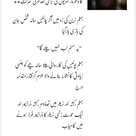
کا دھرنا، شہریوں کی بڑی تعداد کی شرکت**
جہلم ٹرین کی زد میں آکر چالیس سالہ شخص جان
کی بازی ہارگیا
“یہ سسٹم اب نہیں چلے گا”
جہلم پولیس کی کارروائی،10 سالہ بچے کو جنسی
زیادتی کا نشانہ بنانے والا ملزم گرفتار،مقدمہ
درج
جہلم رکشہ اور ٹریلر میں تصادم رکشہ ڈرائیور اور
ایک عورت زخمی ٹریلر کا ڈرائیور فرار ہونے
میں کامیاب