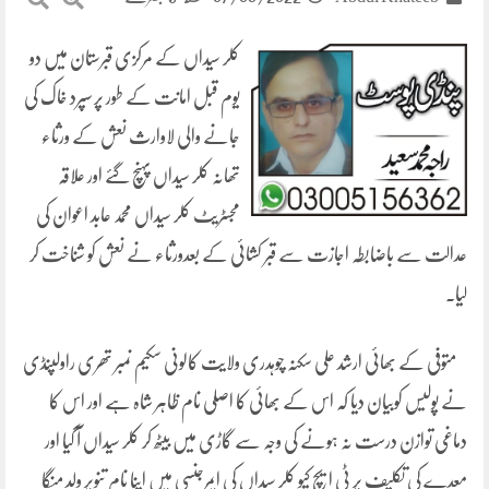
کلر سیداں کے مرکزی قبرستان میں دو
یوم قبل امانت کے طور پر سپرد خاک کی
جانے والی لاوارث نعش کے ورثاء
تھانہ کلر سیداں پہنچ گئے اور علاقہ
مجسٹریٹ کلر سیداں محمد عابد اعوان کی
عدالت سے باضابطہ اجازت سے قبر کشائی کے بعدورثاء نے نعش کو شناخت کر
لیا۔
متوفی کے بھائی ارشد علی سکنہ چوہدری ولایت کالونی سکیم نمبر تھری راولپنڈی
نے پولیس کوبیان دیا کہ اس کے بھائی کا اصلی نام ظاہر شاہ ہے اور اس کا
دماغی توازن درست نہ ہونے کی وجہ سے گاڑی میں بیٹھ کر کلر سیداں آ گیا اور
معدے کی تکلیف پر ٹی ایچ کیو کلر سیداں کی ایمرجنسی میں اپنا نام تنویر ولد منگا