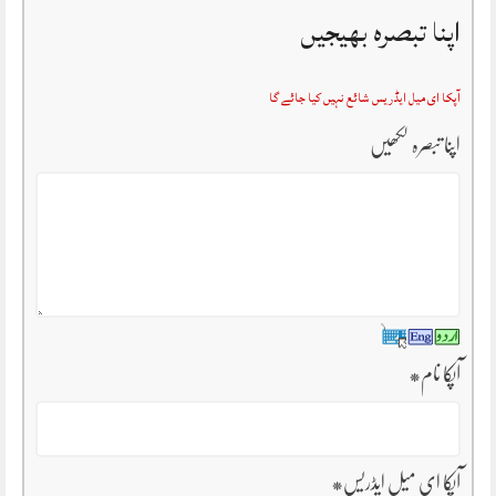
اپنا تبصرہ بھیجیں
آپکا ای میل ایڈریس شائع نہیں کیا جائے گا
اپنا تبصرہ لکھیں
آپکا نام
*
آپکا ای میل ایڈریس
*