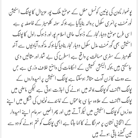
پوٹھوار ٹاون کی یونین کونسل مغل کے موضع ملک پور عزیزال کا پولنگ اسٹیشن
گورنمنٹ پرائمری سکول بروالہ بنایاگیا ہے جو کہ سولہ کلومیٹر کے فاصلہ پر ہے
اسی طرح موضع ددہارنجار کے ڈہوک حاجی اسلام پور اور ڈہوک راول کا پولنگ
اسٹیشن بھی گورنمنٹ مڈل سکول ددہار نجار بنادیا گیا جو کہ مذکورہ آبادیوں سے آٹھ
کلومیٹر کے سفری مسافت پر واقع ہے اسطرح کی بے شمار اور مثالیں دی
جاسکتی ہیں جوکہ الیکشن کمیشن کے احکامات کی واضع خلاف وزری ہے جس
سے ووٹ کاٹرن آوٹ متاثر ہوسکتا ہے پولنگ اسٹیشن پر امیدواروں کے
پولنگ ایجنٹ کو پولنگ بوتھ میں ہونے کی اجازت ہوتی ہے لیکن ماضی میں
پولنگ ایجنٹ کے علاوہ سیاسی جماعتوں کے نمائندے ٹولیوں کی شکل میں اپنے
ووٹروں کو پولنگ اسٹیشن میں لیکر آتے ہیں اور پھر انھیں سرعام اپنے امیدوار
کے انتخابی نشان پر مہر لگانے کا کہا جاتا ہے ابھی پولنگ کو ختم ہونے کو دو سے
تین گھنٹے باقی ہوتے ہیں