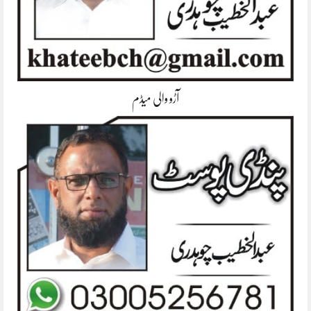
آڑو والی میڈم