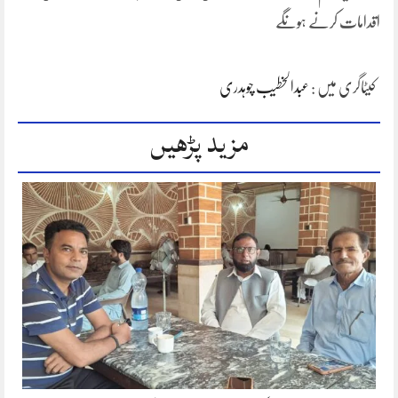
اقدامات کرنے ہونگے
کیٹاگری میں :
عبدالخطیب چوہدری
مزید پڑھیں