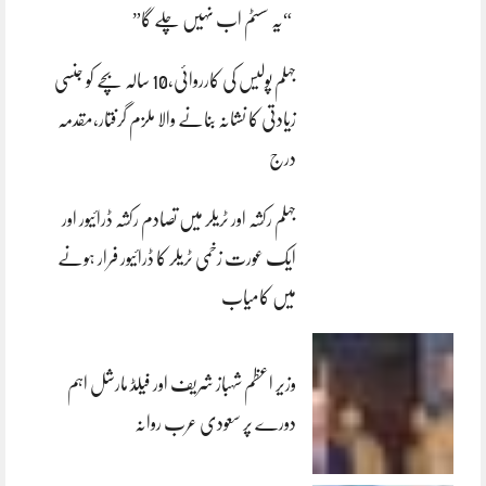
“یہ سسٹم اب نہیں چلے گا”
جہلم پولیس کی کارروائی،10 سالہ بچے کو جنسی
زیادتی کا نشانہ بنانے والا ملزم گرفتار،مقدمہ
درج
جہلم رکشہ اور ٹریلر میں تصادم رکشہ ڈرائیور اور
ایک عورت زخمی ٹریلر کا ڈرائیور فرار ہونے
میں کامیاب
وزیر اعظم شہباز شریف اور فیلڈ مارشل اہم
دورے پر سعودی عرب روانہ