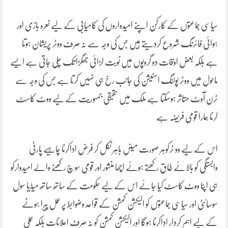
سیاسی جماعتوں کے کارکن اپنے امیدواروں کی کامیابی کے لیے نعرہ بازی اور
ہوائی فائرنگ شروع کردیتے ہیں جس کی وجہ سے نہ صرف ووٹر پریشان ہوتا
ہے بلکہ بعض اوقات دو گروپوں میں نوبت لڑائی جھگڑا تک چلی جاتی ہے ایسے
ماحول میں ووٹر پولنگ اسٹیشن کی جانب رخ ہی نہیں کرتا ہے جس کی وجہ سے
ٹرن آوٹ متاثر ہوسکتا ہے ملک میں حقیقی جمہوریت کے لیے ووٹ کاسٹ
کرنا ہمارا قومی فریضہ ہے
اس کے لیے وو ٹرکوہر صورت میںں باہر نکل کر فرض اداکرنا چاہیے پارٹی
وابستگی کو بالائے طاق رکھتے ہوئے اچھا منشور اور قومی سو چ رکھنے والے امیدوارکو
ہی اپنا ووٹ کاسٹ کیا جائے اس کے لیے حکومت کے ساتھ ساتھ میڈیا سول
سوسائٹی اور سیاسی جماعتوں کو الیکشن کمشن کے قواعد وضوابط پر عمل پیرا ہونے
کے لیے اہم کردار اداکرنا ہوگا اور الیکشن کمشن کو نہ صرف اعلانات بلکہ عملی