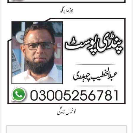
بوڑھا برگد
خوشحال زندگی