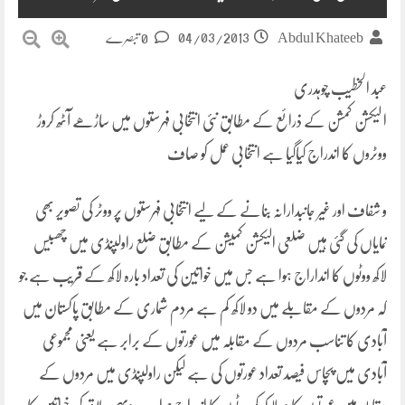
04/03/2013
Abdul Khateeb
0 تبصرے
عبد الخطیب چوہدری
ا لیکشن کمشن کے ذرائع کے مطابق نئی انتخابی فہرستوں میں ساڑھے آٹھ کروڑ
ووٹروں کا اندراج کیاگیا ہے انتخابی عمل کو صاف
و شفاف اور غیر جانبدارانہ بنانے کے لیے انتخابی فہرستوں پر ووٹر کی تصویر بھی
نمایاں کی گئی ہیں ضلعی الیکشن کمیشن کے مطابق ضلع راولپنڈی میں چھبیس
لاکھ ووٹوں کا انداراج ہوا ہے جس میں خواتین کی تعداد بارہ لاکھ کے قریب ہے جو
کہ مردوں کے مقابلے میں دو لاکھ کم ہے مردم شماری کے مطابق پاکستان میں
آبادی کا تناسب مردوں کے مقابلہ میں عورتوں کے برابر ہے یعنی مجموعی
آبادی میں پچاس فیصد تعداد عورتوں کی ہے لیکن راولپنڈی میں مردوں کے