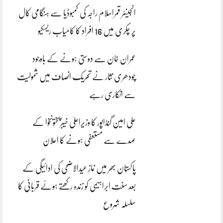
انجینئر قمراسلام راجہ کی کمبوڈیا سے ہنگامی کال
پر چکری میں 16 افراد کا کامیاب ریسکیو
عمران خان سے دوستی ہونے کے باوجود
چودھری نثار نے تحریک انصاف میں شمولیت
سے انکاری رہے
علی امین گنڈاپور کا وزیراعلیٰ خیبرپختونخوا کے
عہدے سے مستعفی ہونے کا اعلان
پاکستان بھر میں نمازِ عیدالاضحی کی ادائیگی کے
بعد سنتِ ابراہیمی کو زندہ رکھتے ہوئے قربانی کا
سلسلہ شروع