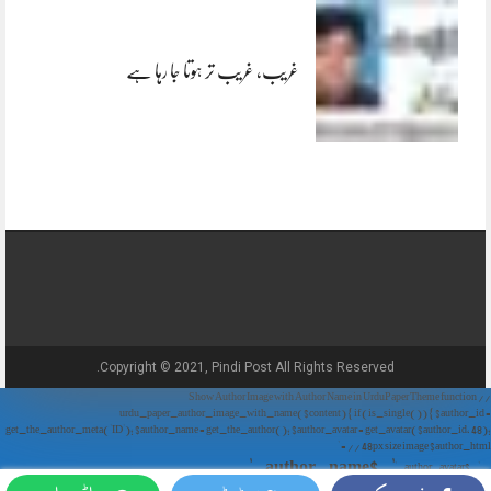
غریب، غریب تر ہوتا جا رہا ہے
Copyright © 2021, Pindi Post All Rights Reserved.
// Show Author Image with Author Name in UrduPaper Theme function
urdu_paper_author_image_with_name($content) { if (is_single()) { $author_id =
get_the_author_meta('ID'); $author_name = get_the_author(); $author_avatar = get_avatar($author_id, 48);
// 48px size image $author_html = '
' . $author_name . '
' . $author_avatar . '