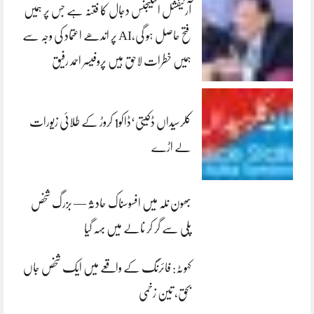
آرٹیفشل انٹلیجنس دجال کا فتنہ ہے جس پر ہمیں
فتح حاصل ہو گی،AI پر اندھے اعتماد کی وجہ سے
ہمیں خطرات لاحق ہیں پروفیسر احمد رفیق
کلرسیداں ڈکیتی‘ڈاکو1 کروڑ کے طلائی زیورات
لے اڑے
بھون نلہ میں افسوسناک حادثہ — بزرگ شخص
پلی سے گر کر نالے میں بہہ گیا
کہوٹہ: فائرنگ کے واقعے میں ایک شخص جاں
بحق، تین زخمی