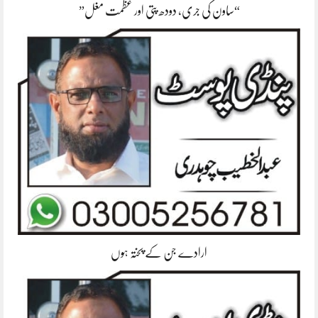
“ساون کی جری، دودھ پتی اور عظمت مغل”
ارادے جن کے پختہ ہوں