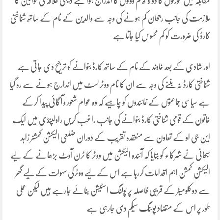
مقابلہ میں عورتوں کا دو لا کھ کم ووٹوں کا اندراج ہوا ہے دیہی علاقہ کی خواتین کا
ملازمت کی جانب رجحان کم ہونے کی وجہ سے والدین کے نام کے ساتھ شناختی
کارڈ کی ضرورت کو کم محسوس کیا جاتا ہے
اور شادی کے بعد خاوند کے نام کے ساتھ کارڈ بنوانے کو ترجیح دی جاتی ہے
شناختی کارڈ نہ بننے کی وجہ سے ان کا نام ووٹر لسٹ میں اندارج ہونے سے رہ گیا
ہے سیاسی جماعتوں کے نمائندوں کو چاہیے کہ وہ عوام شعور و آگائی پیدا کرکے
خاتون کے قومی شناختی کارڈ بنوانے کی جانب راغب کریں راولپنڈی میں ایک
این جی او کے تعاون سے منعقدہ تقریب کے دوران ضلعی الیکشن کمشنر زاہد
سبحانی نے شرکاء کو بتایا کہ آئندہ الیکشن میں ووٹر کا ٹرن آوٹ بڑھانے کے لیے
الیکشن کمشن اہم اقدامات کررہا ہے اس کے لیے ووٹرکی سہولت کے لیے گھر
سے دوکلومیٹر کے قریبی فاصلہ پر پولنگ اسٹیشن بنائے جارہے ہیں لیکن عملی
طور پر اس کے متضاد پولنگ سیکم دی جارہی ہے