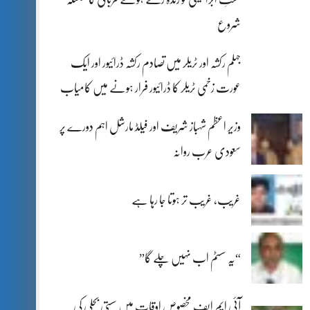
شروع
جہلم رکشہ اور ٹریلر میں تصادم رکشہ ڈرائیور اور ایک
عورت زخمی ٹریلر کا ڈرائیور فرار ہونے میں کامیاب
وزیر اعظم شہباز شریف اور فیلڈ مارشل اہم دورے پر
سعودی عرب روانہ
غریب، غریب تر ہوتا جا رہا ہے
“یہ سسٹم اب نہیں چلے گا”
آئی ایم ایف مخصوص اوقات میں سستی بجلی کی