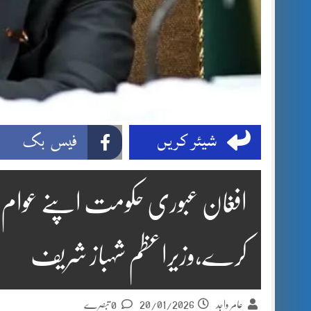
شیئر کریں
فیس بک
افغان عبوری حکومت اپنے عوام پر
کرے،وزیراعظم شہباز شریف
20/01/2026
عامر واجد
0 تبصرے