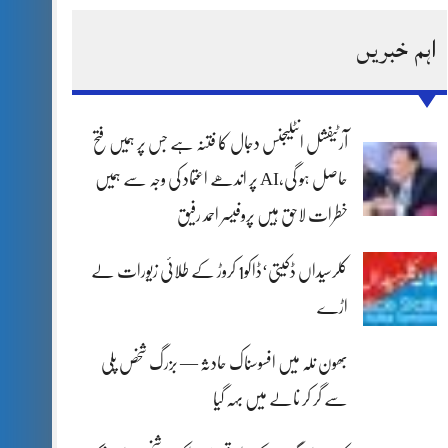
اہم خبریں
آرٹیفشل انٹلیجنس دجال کا فتنہ ہے جس پر ہمیں فتح
حاصل ہو گی،AI پر اندھے اعتماد کی وجہ سے ہمیں
خطرات لاحق ہیں پروفیسر احمد رفیق
کلرسیداں ڈکیتی‘ڈاکو1 کروڑ کے طلائی زیورات لے
اڑے
بھون نلہ میں افسوسناک حادثہ — بزرگ شخص پلی
سے گر کر نالے میں بہہ گیا