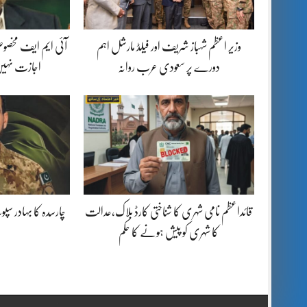
وزیر اعظم شہباز شریف اور فیلڈ مارشل اہم
آئی ایم ایف مخصوص
دورے پر سعودی عرب روانہ
اجازت نہیں
قائداعظم نامی شہری کا شناختی کارڈ بلاک،عدالت
چارسدہ کا بہادر س
کا شہری کو پیش ہونے کا حکم