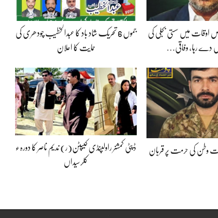
 اوقات میں سستی بجلی کی
جموں 6 تحریک شاد باد کا عبدالخطیب چودھری کی
 دے رہا، وفاقی…
حمایت کا اعلان
ڈپٹی کمشنر راولپنڈی کیپٹن(ر) ندیم ناصر کا دورہء
پوت وطن کی حرمت پر قربان
کلرسیداں