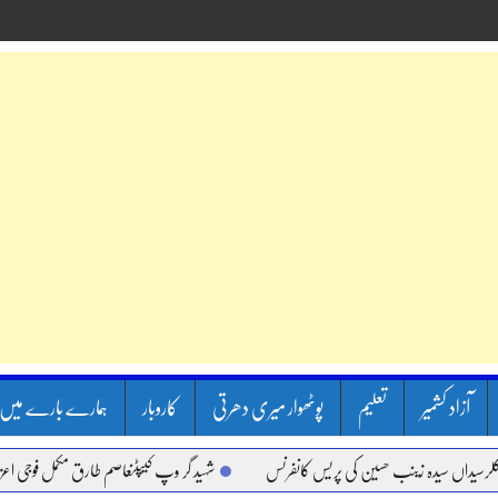
آزاد کشمیر
تعلیم
پوٹھوار میری دھرتی
کاروبار
ہمارے بارے میں
سیدہ زینب حسین کی پریس کانفرنس
شہید گر وپ کیپٹنعاصم طارق مکمل فوجی اعزاز کے ساتھ