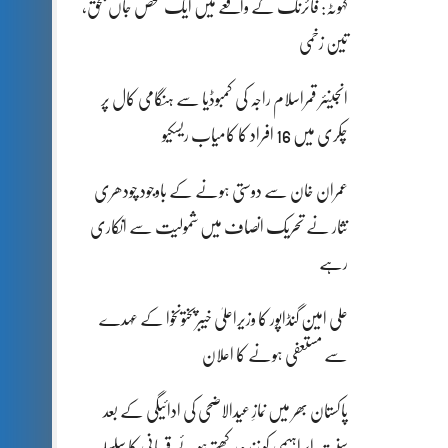
کہوٹہ: فائرنگ کے واقعے میں ایک شخص جاں بحق،
تین زخمی
انجینئر قمراسلام راجہ کی کمبوڈیا سے ہنگامی کال پر
چکری میں 16 افراد کا کامیاب ریسکیو
عمران خان سے دوستی ہونے کے باوجود چودھری
نثار نے تحریک انصاف میں شمولیت سے انکاری
رہے
علی امین گنڈاپور کا وزیراعلیٰ خیبرپختونخوا کے عہدے
سے مستعفی ہونے کا اعلان
پاکستان بھر میں نمازِ عیدالاضحی کی ادائیگی کے بعد
سنتِ ابراہیمی کو زندہ رکھتے ہوئے قربانی کا سلسلہ