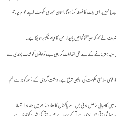
ہے یا نہیں، اس بات کا فیصلہ کرنا ہوگا، افغان عبوری حکومت اپنے عوام پر رحم
ف نے کہا کہ خیبر پختونخوا میں پائیدار امن کا قیام ناگزیر ہو چکا ہے۔
حال مزید بہتر بنانے کے لیے عملی اقدامات کر رہی ہے، نوجوانوں کو شدت پسندی سے
 ہوگا، قومی سلامتی حکومت کی اولین ترجیح ہے، دہشت گردی کے ناسور کو جڑ سے ختم
کامیابی حاصل ہوئی جس سے پاکستان کا وقار دنیا بھر میں بلند ہوا۔شہباز
ہے، معاشی ترقی میں تیزی سے آگے بڑھ رہے ہیں، ترقی کی شرح کو تیزی سے