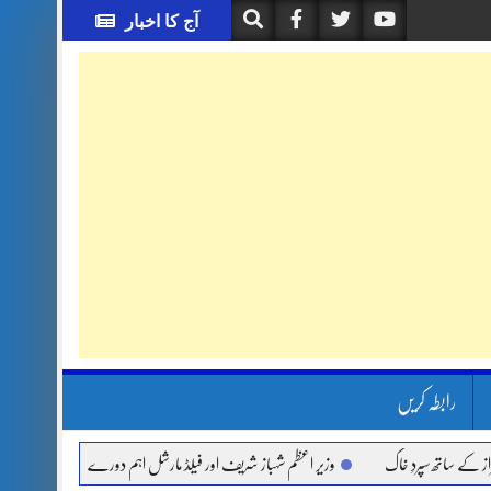
آج کا اخبار
رابطہ کریں
 سپردِ خاک
وزیر اعظم شہباز شریف اور فیلڈ مارشل اہم دورے پر سعودی عرب روانہ