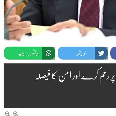
ٹویٹر
واٹس ایپ
 رحم کرے اور امن کا فیصلہ