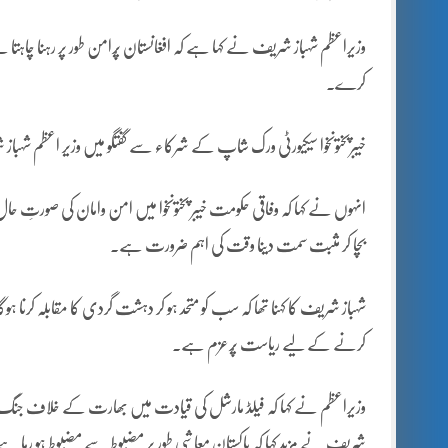
وزیراعظم شہباز شریف نے کہا ہے کہ افغانستان پُرامن طور پر رہنا چاہتا 
کرے۔
خیبرپختونخوا سیکیورٹی ورک شاپ کے شرکاء سے گفتگو میں وزیر اعظم شہباز شری
انہوں نے کہا کہ وفاقی حکومت خیبر پختونخوا میں امن وامان کی صورتِ 
بچا کر مثبت سمت دینا وقت کی اہم ضرورت ہے۔
شہباز شریف کا کہنا تھا کہ سب کو متحد ہو کر دہشت گردی کا مقابلہ کرنا
کرنے کے لیے ریاست پُرعزم ہے۔
وزیراعظم نے کہا کہ فیلڈ مارشل کی قیادت میں بھارت کے خلاف جنگ میں 
شریف نے مزید کہا کہ پاکستان معاشی طور پر مضبوط سے مضبوط ہو رہا 