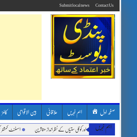
Skip
Submit local news
Contact Us
to
content
صفحہ اول
اہم خبریں
علاقائی
بین الاقوامی
کالمز
اہم خبریں
بارشیں، لینڈ سلائیڈنگ اور کوٹلی ستیاں کے نظر انداز متاثرین
اسسٹنٹ کمشنر کلرسیداں 