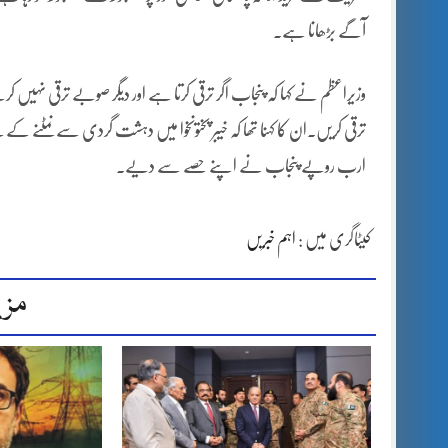
آگے بڑھانا ہے۔
وزیراعظم نے کہا کہ پنجاب اگر ترقی کرتا ہے اور دیگر صوبے ترقی نہیں
ارب روپے پنجاب نے اپنے حصے سے دیے۔
کیٹاگری میں :
اہم خبریں
مزی