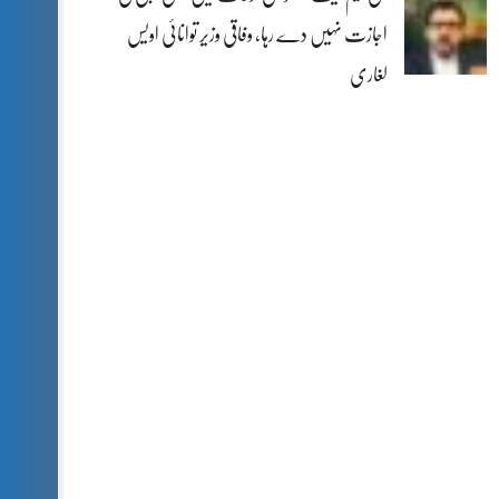
اجازت نہیں دے رہا، وفاقی وزیر توانائی اویس
لغاری