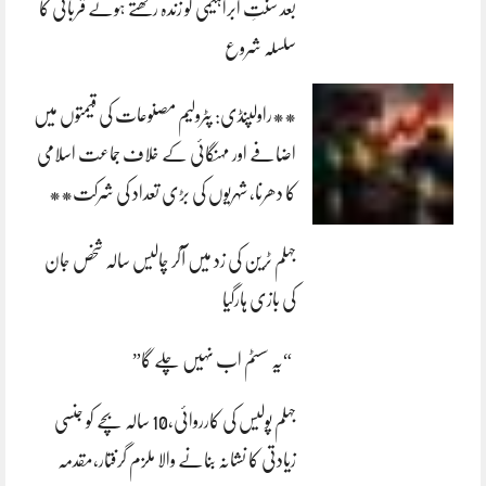
بعد سنتِ ابراہیمی کو زندہ رکھتے ہوئے قربانی کا
سلسلہ شروع
**راولپنڈی: پٹرولیم مصنوعات کی قیمتوں میں
اضافے اور مہنگائی کے خلاف جماعت اسلامی
کا دھرنا، شہریوں کی بڑی تعداد کی شرکت**
جہلم ٹرین کی زد میں آکر چالیس سالہ شخص جان
کی بازی ہارگیا
“یہ سسٹم اب نہیں چلے گا”
جہلم پولیس کی کارروائی،10 سالہ بچے کو جنسی
زیادتی کا نشانہ بنانے والا ملزم گرفتار،مقدمہ