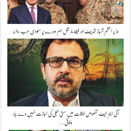
وزیر اعظم شہباز شریف اور فیلڈ مارشل اہم دورے پر سعودی عرب روانہ
آئی ایم ایف مخصوص اوقات میں سستی بجلی کی اجازت نہیں دے رہا،
وفاقی…