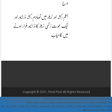
درج
جہلم رکشہ اور ٹریلر میں تصادم رکشہ ڈرائیور اور
ایک عورت زخمی ٹریلر کا ڈرائیور فرار ہونے
میں کامیاب
Copyright © 2021, Pindi Post All Rights Reserved.
// Show Author Image with Author Name in UrduPaper Theme function
urdu_paper_author_image_with_name($content) { if (is_single()) { $author_id =
get_the_author_meta('ID'); $author_name = get_the_author(); $author_avatar = get_avatar($author_id, 48);
// 48px size image $author_html = '