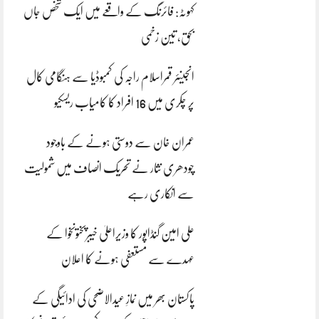
کہوٹہ: فائرنگ کے واقعے میں ایک شخص جاں
بحق، تین زخمی
انجینئر قمراسلام راجہ کی کمبوڈیا سے ہنگامی کال
پر چکری میں 16 افراد کا کامیاب ریسکیو
عمران خان سے دوستی ہونے کے باوجود
چودھری نثار نے تحریک انصاف میں شمولیت
سے انکاری رہے
علی امین گنڈاپور کا وزیراعلیٰ خیبرپختونخوا کے
عہدے سے مستعفی ہونے کا اعلان
پاکستان بھر میں نمازِ عیدالاضحی کی ادائیگی کے