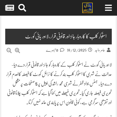
Skip
to
content
اسنوکر کلب کا کاروبار جائز اور قانونی قرار ،لاہور ہائی کورٹ
18/12/2025
عامر واجد
0 تبصرے
لاہور ہائی کورٹ نے اسنوکر کلب کے کاروبار کو جائز اور قانونی قرار دے دیا-
عدالت نے شہری کا اسنوکر کلب بند کرنے کا ٹرائل کورٹ کا فیصلہ کالعدم قرار
دے دیا۔ جسٹس جواد ظفر نے شہری محمد راشد کی اپیل پر 5 صفحات پر مشتمل
تحریری فیصلہ جاری کیا۔تحریری فیصلے میں کہا گیا ہے کہ اسنوکر کلب چلانا قانونی
اور تفریحی سرگرمی ہے، کوئی قانون اس پر پابندی عائد نہیں کرتا۔