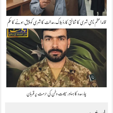
قائداعظم نامی شہری کا شناختی کارڈ بلاک،عدالت کا شہری کو پیش ہونے کا حکم
چارسدہ کا بہادر سپوت وطن کی حرمت پر قربان
اہم خبریں