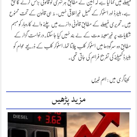
فیصلے میں کہا گیا ہے کہ آئین کے مطابق ہر شہری کو قانونی بزنس کرنے کا حق
ہے، بلیئرڈ اور اسنوکر کے کھیل غیراخلاقی نہیں، نہ ہی قانون کے تحت ممنوع
ہیں۔تحریری فیصلے کے مطابق قانونی دائرے میں چلنے والے کاروبار کو مبہم
شکایات پر غیرمعینہ مدت کے لے بند نہیں کیا جا سکتا۔درخواست گزار کے
مطابق وہ سرگودھا میں اسنوکر کلب چلاتا تھا، اسنوکر کلب کے ذریعے عوام کو
بلیئرڈ کھیلنے کی تفریح فراہم کی جاتی تھی۔
کیٹاگری میں :
اہم خبریں
مزید پڑھیں