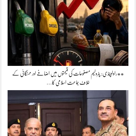
**راولپنڈی: پٹرولیم مصنوعات کی قیمتوں میں اضافے اور مہنگائی کے
خلاف جماعت اسلامی کا…