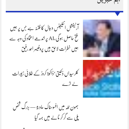
آرٹیفشل انٹلیجنس دجال کا فتنہ ہے جس پر ہمیں
فتح حاصل ہو گی،AI پر اندھے اعتماد کی وجہ سے
ہمیں خطرات لاحق ہیں پروفیسر احمد رفیق
کلرسیداں ڈکیتی‘ڈاکو1 کروڑ کے طلائی زیورات
لے اڑے
بھون نلہ میں افسوسناک حادثہ — بزرگ شخص
پلی سے گر کر نالے میں بہہ گیا