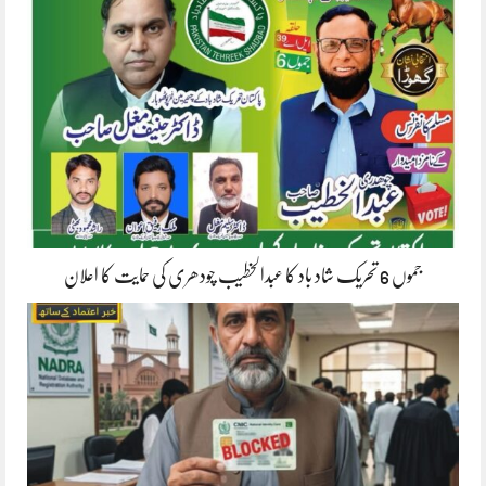
جموں 6 تحریک شاد باد کا عبدالخطیب چودھری کی حمایت کا اعلان