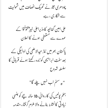
چودھری نثار نے تحریک انصاف میں شمولیت
سے انکاری رہے
علی امین گنڈاپور کا وزیراعلیٰ خیبرپختونخوا کے
عہدے سے مستعفی ہونے کا اعلان
پاکستان بھر میں نمازِ عیدالاضحی کی ادائیگی کے
بعد سنتِ ابراہیمی کو زندہ رکھتے ہوئے قربانی کا
سلسلہ شروع
“یہ سسٹم اب نہیں چلے گا”
جہلم پولیس کی کارروائی،10 سالہ بچے کو جنسی
زیادتی کا نشانہ بنانے والا ملزم گرفتار،مقدمہ