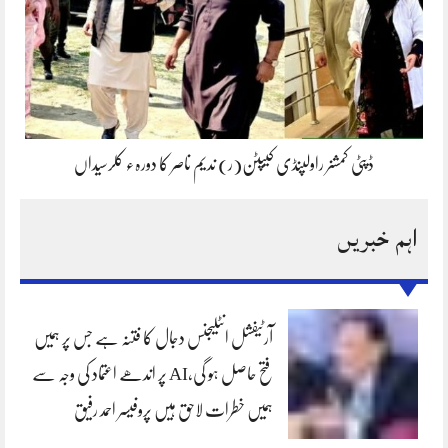
ڈپٹی کمشنر راولپنڈی کیپٹن(ر) ندیم ناصر کا دورہء کلرسیداں
اہم خبریں
آرٹیفشل انٹلیجنس دجال کا فتنہ ہے جس پر ہمیں
فتح حاصل ہو گی،AI پر اندھے اعتماد کی وجہ سے
ہمیں خطرات لاحق ہیں پروفیسر احمد رفیق