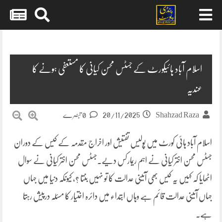
Skip
to
content
اسلام آباد ہائیکورٹ کے جسٹس محسن کیانی کا مستعفی ہونے کا
عندیہ
20/11/2025
Shahzad Raza
0 تبصرے
اسلام آباد ہائی کورٹ میں پولیس تفتیش اور اخراج مقدمہ کے کیس کے دوران
جسٹس محسن اختر کیانی نے اہم ریمارکس دیے۔جسٹس محسن اختر کیانی نے سوال
اٹھایا کہ کہیں یہ کیس بھی آئینی عدالت کا تو نہیں بنتا ؟، کیونکہ دنیا میں جہاں
جہاں آئینی عدالت قائم ہے وہاں ابتداء میں دائرہ اختیار کا مسئلہ درپیش رہتا
ہے۔