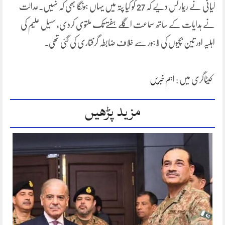
کیانی نے ریمارکس دیے کہ 27 کو کیا پتہ میں یہاں ہونگا بھی کہ نہیں۔عدالت
نے ہدایات کے ساتھ سماعت اگلے ہفتے تک ملتوی کردی، سہیل علیم کی
اہلیہ اور تین بچیوں کی لاہور سے خلاف ضابطہ گرفتاری کی گئی تھی۔
کیٹاگری میں :
اہم خبریں
مزید پڑھیں