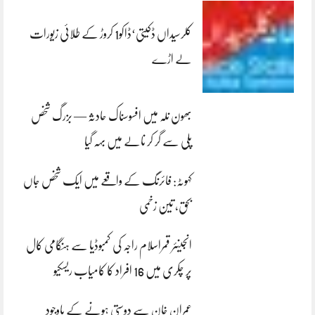
کلرسیداں ڈکیتی‘ڈاکو1 کروڑ کے طلائی زیورات
لے اڑے
بھون نلہ میں افسوسناک حادثہ — بزرگ شخص
پلی سے گر کر نالے میں بہہ گیا
کہوٹہ: فائرنگ کے واقعے میں ایک شخص جاں
بحق، تین زخمی
انجینئر قمراسلام راجہ کی کمبوڈیا سے ہنگامی کال
پر چکری میں 16 افراد کا کامیاب ریسکیو
عمران خان سے دوستی ہونے کے باوجود