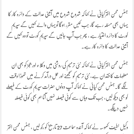
جسٹس محسن اختر کیانی نے کہا کہ شروع شروع میں آئینی عدالت کے دائرہ کار کا
یہاں بھی مسئلہ رہے گا، جب کیس مقرر ہوگا تو یہاں والے کہیں گے سپریم
کورٹ کا دائرہ اختیار ہے ، پھر جب آپ جائیں گے سپریم کورٹ تو وہ کہیں گے
آئینی عدالت کا دائرہ کار ہے۔
جسٹس محسن اختر کیانی نے کہا کہ نئی ترمیم کی روشنی میں وکلاء اور ججز کو بھی ان
معلومات کا فقدان ہے، نئی ترمیم کو سمجھنے اور عمل درآمد کرنے میں تھوڑا وقت
لگے گا۔جسٹس محسن کیانی نے کہا کہ آپ دونوں حضرات سپریم کورٹ کے فیصلے
کو بھی دیکھ لیں، جب تک وہاں سے کوئی فیصلہ نہیں آتا ہم بھی کوئی فیصلہ
نہیں دینگے۔
وکیل لطیف کھوسہ نے کہا کہ آئندہ سماعت 27 تاریخ کو رکھ لیں ، جسٹس محسن اختر