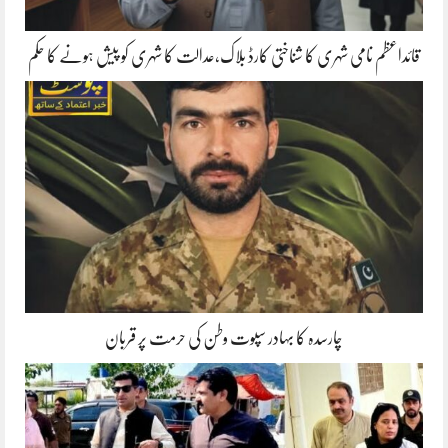
قائداعظم نامی شہری کا شناختی کارڈ بلاک،عدالت کا شہری کو پیش ہونے کا حکم
چارسدہ کا بہادر سپوت وطن کی حرمت پر قربان