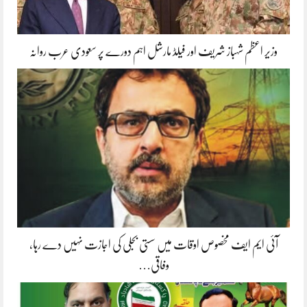
وزیر اعظم شہباز شریف اور فیلڈ مارشل اہم دورے پر سعودی عرب روانہ
آئی ایم ایف مخصوص اوقات میں سستی بجلی کی اجازت نہیں دے رہا،
وفاقی…