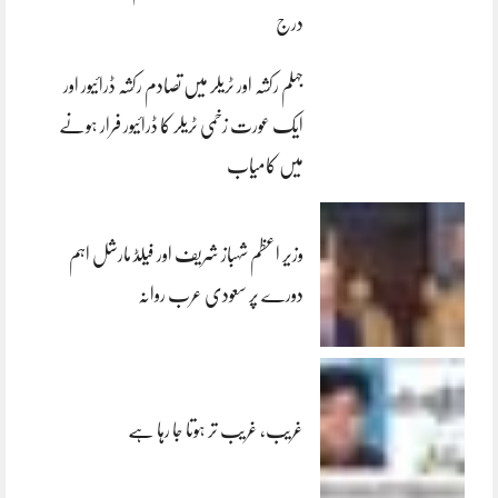
درج
جہلم رکشہ اور ٹریلر میں تصادم رکشہ ڈرائیور اور
ایک عورت زخمی ٹریلر کا ڈرائیور فرار ہونے
میں کامیاب
وزیر اعظم شہباز شریف اور فیلڈ مارشل اہم
دورے پر سعودی عرب روانہ
غریب، غریب تر ہوتا جا رہا ہے