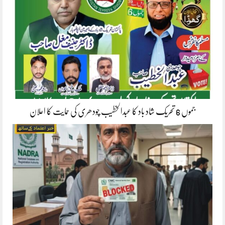
جموں 6 تحریک شاد باد کا عبدالخطیب چودھری کی حمایت کا اعلان