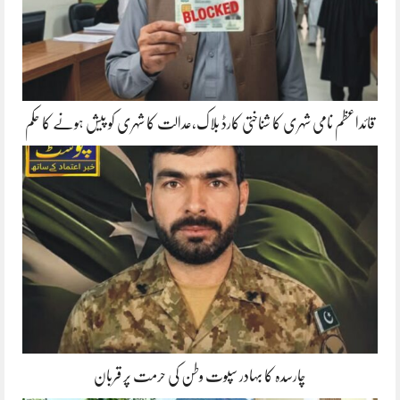
قائداعظم نامی شہری کا شناختی کارڈ بلاک،عدالت کا شہری کو پیش ہونے کا حکم
چارسدہ کا بہادر سپوت وطن کی حرمت پر قربان