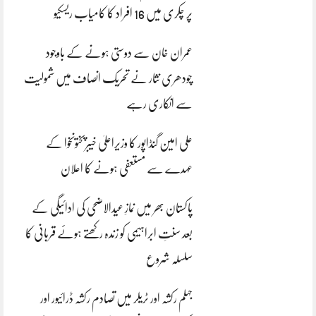
پر چکری میں 16 افراد کا کامیاب ریسکیو
عمران خان سے دوستی ہونے کے باوجود
چودھری نثار نے تحریک انصاف میں شمولیت
سے انکاری رہے
علی امین گنڈاپور کا وزیراعلیٰ خیبرپختونخوا کے
عہدے سے مستعفی ہونے کا اعلان
پاکستان بھر میں نمازِ عیدالاضحی کی ادائیگی کے
بعد سنتِ ابراہیمی کو زندہ رکھتے ہوئے قربانی کا
سلسلہ شروع
جہلم رکشہ اور ٹریلر میں تصادم رکشہ ڈرائیور اور