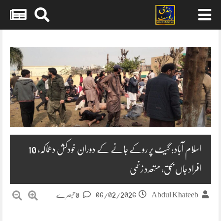
Skip
to
content
اسلام آباد: گیٹ پر روکے جانے کے دوران خودکش دھماکہ، 10
افراد جاں بحق، متعدد زخمی
06/02/2026
Abdul Khateeb
0 تبصرے