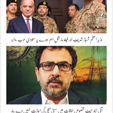
وزیر اعظم شہباز شریف اور فیلڈ مارشل اہم دورے پر سعودی عرب روانہ
آئی ایم ایف مخصوص اوقات میں سستی بجلی کی اجازت نہیں دے رہا،