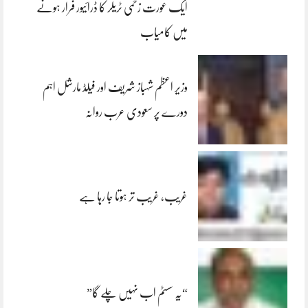
ایک عورت زخمی ٹریلر کا ڈرائیور فرار ہونے
میں کامیاب
وزیر اعظم شہباز شریف اور فیلڈ مارشل اہم
دورے پر سعودی عرب روانہ
غریب، غریب تر ہوتا جا رہا ہے
“یہ سسٹم اب نہیں چلے گا”