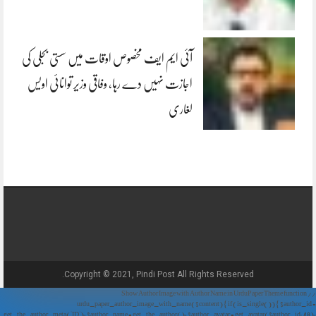
آئی ایم ایف مخصوص اوقات میں سستی بجلی کی
اجازت نہیں دے رہا، وفاقی وزیر توانائی اویس
لغاری
Copyright © 2021, Pindi Post All Rights Reserved.
// Show Author Image with Author Name in UrduPaper Theme function
urdu_paper_author_image_with_name($content) { if (is_single()) { $author_id =
get_the_author_meta('ID'); $author_name = get_the_author(); $author_avatar = get_avatar($author_id, 48);