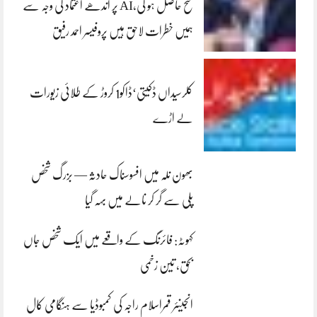
فتح حاصل ہو گی،AI پر اندھے اعتماد کی وجہ سے
ہمیں خطرات لاحق ہیں پروفیسر احمد رفیق
کلرسیداں ڈکیتی‘ڈاکو1 کروڑ کے طلائی زیورات
لے اڑے
بھون نلہ میں افسوسناک حادثہ — بزرگ شخص
پلی سے گر کر نالے میں بہہ گیا
کہوٹہ: فائرنگ کے واقعے میں ایک شخص جاں
بحق، تین زخمی
انجینئر قمراسلام راجہ کی کمبوڈیا سے ہنگامی کال