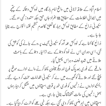
اسلام آباد کے علاقہ ترلائی میں واقع امام بارگاہ میں خودکش دھماکہ کے نتیجے
میں ابتدائی اطلاعات کے مطابق 10 افراد جاں بحق جبکہ متعدد زخمی ہو گئے۔
سکیورٹی ذرائع کے مطابق خودکش بمبار کا تعلق کالعدم تنظیم فتنہ الخوارج سے بتایا
جا رہا ہے۔
ذرائع کا کہنا ہے کہ خودکش حملہ آور کو سکیورٹی گیٹ پر روکے جانے کی کوشش کی
گئی، اسی دوران اس نے خود کو دھماکے سے اڑا لیا۔ دھماکے کے باعث
علاقے میں شدید خوف و ہراس پھیل گیا۔
واقعے کے فوری بعد پاک فوج اور دیگر قانون نافذ کرنے والے ادارے موقع پر
پہنچ گئے اور علاقے کو گھیرے میں لے کر سکیورٹی اقدامات سخت کر دیے گئے۔
ریسکیو اداروں نے زخمیوں کو فوری طور پر قریبی ہسپتالوں میں منتقل کر دیا، جہاں
بعض زخمیوں کی حالت تشویشناک بتائی جا رہی ہے۔
ہسپتالوں میں ایمرجنسی نافذ کر دی گئی ہے جبکہ طبی عملے کو الرٹ کر دیا گیا ہے۔