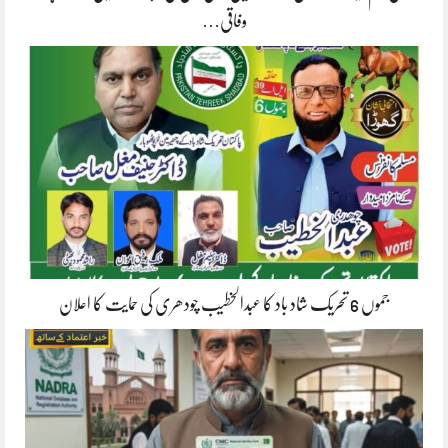
وفاقی…
جموں 6 تحریک شاد باد کا عبدالخطیب چودھری کی حمایت کا اعلان