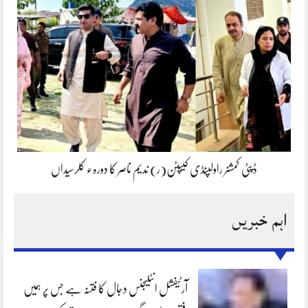
ڈپٹی کمشنر راولپنڈی کیپٹن(ر) ندیم ناصر کا دورہء کلرسیداں
اہم خبریں
آرٹیفشل انٹلیجنس دجال کا فتنہ ہے جس پر ہمیں