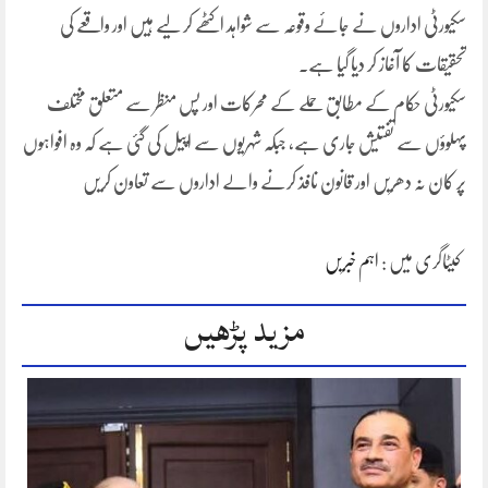
سکیورٹی اداروں نے جائے وقوعہ سے شواہد اکٹھے کر لیے ہیں اور واقعے کی
تحقیقات کا آغاز کر دیا گیا ہے۔
سکیورٹی حکام کے مطابق حملے کے محرکات اور پس منظر سے متعلق مختلف
پہلوؤں سے تفتیش جاری ہے، جبکہ شہریوں سے اپیل کی گئی ہے کہ وہ افواہوں
پر کان نہ دھریں اور قانون نافذ کرنے والے اداروں سے تعاون کریں
کیٹاگری میں :
اہم خبریں
مزید پڑھیں