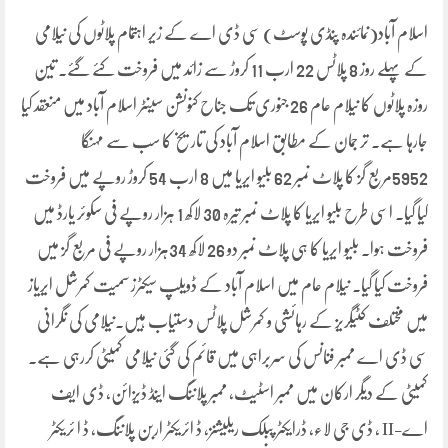
اسلام آباد(نمائندہ پنڈی پوسٹ) سی ڈی اے کے زیر اہتمام پلاٹوں کی نیلامی
کے پہلے روز 8 پلاٹس 22 ارب 11 کروڑ سے زائد میں فروخت کئے گئے۔ تین
روزہ پلاٹوں کا نیلام عام 26 جنوری تک جناح کنونشن سینٹر اسلام آباد میں منعقد کیا
جارہا ہے۔ تر جمان کے مطابق اسلام آباد کی تاریخ کا سب سے مہنگا
5952مربع گز کا پلاٹ نمبر 62 بلیو ایریا میں 8 ارب 54 کروڑ روپے میں فروخت
کیا گیا۔ اسی طرح بلیو ایریا کا پلاٹ نمبر تیرہ 30 لاکھ 1 ہزار روپے فی سکوئر یارڈ میں
فروخت ہوا۔ بلیو ایریا کا ہی پلاٹ نمبر دو 26 لاکھ 34ہزار روپے فی مربع گز میں
فروخت کیا گیا۔ نیلام عام میں اسلام آباد کے ڈویلپ سیکٹرز سمیت کمرشل ایریاز
میں مختلف کٹیگریز کے رہائشی و کمرشل پلاٹس دستیاب ہیں۔نیلامی کی نگرانی
سی ڈی اے ممبر فنانس کی سربراہی میں قائم کی گئی نیلامی کمیٹی کررہی ہے۔
کمیٹی کے دیگر ارکان میں ممبر اسٹیٹ، ممبر پلاننگ اینڈ ڈیزائن، ڈی ایف
اے-II ، ڈی جی لاء، ڈرایکٹر پبلک ریلیشنز، ڈ ائریکٹر اربن پلاننگ، ڈ ا ئریکٹر