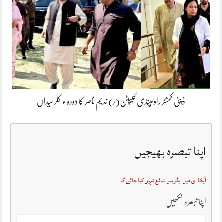
ڈپٹی کمشنر راولپنڈی کیپٹن(ر) ندیم ناصر کا دورہء کلرسیداں
اپنا تبصرہ بھیجیں
آپکا ای میل ایڈریس شائع نہیں کیا جائے گا
اپنا تبصرہ لکھیں