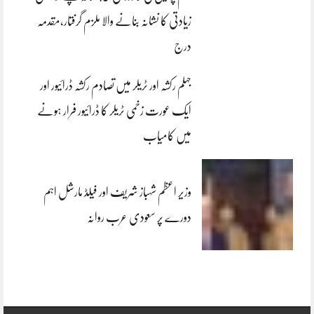
زیادتی کا نشانہ بنانے والا ملزم گرفتار،مقدمہ
درج
جہلم رکشہ اور ٹریلر میں تصادم رکشہ ڈرائیور اور
ایک عورت زخمی ٹریلر کا ڈرائیور فرار ہونے
میں کامیاب
وزیر اعظم شہباز شریف اور فیلڈ مارشل اہم
دورے پر سعودی عرب روانہ