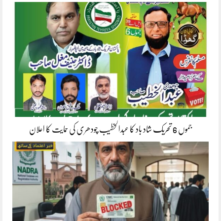
جموں 6 تحریک شاد باد کا عبدالخطیب چودھری کی حمایت کا اعلان