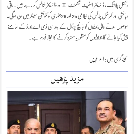
ریجنل پلاننگ، ڈائریکٹر اسٹیٹ منیجمنٹ-II اور ڈائریکٹر فنانس کر رہے ہیں۔ باقی
رہائشی اور کمرشل پلاٹس کی نیلامی 25 اور 26جنوری کو کنونشن سینٹر میں ہی ہوگی۔
موصول ہونے والی بولیوں کو جانچ پڑتال کے بعد سی ڈی اے بورڈ کے سامنے
پیش کیا جائے گا جو بولیوں کو منظور یا مسترد کرنے کا مجاز فورم ہے۔
کیٹاگری میں :
اہم خبریں
مزید پڑھیں