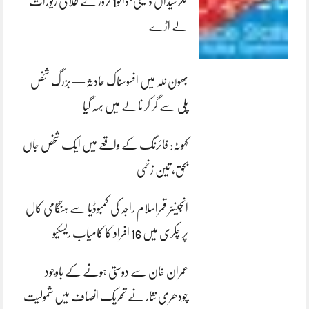
کلرسیداں ڈکیتی‘ڈاکو1 کروڑ کے طلائی زیورات
لے اڑے
بھون نلہ میں افسوسناک حادثہ — بزرگ شخص
پلی سے گر کر نالے میں بہہ گیا
کہوٹہ: فائرنگ کے واقعے میں ایک شخص جاں
بحق، تین زخمی
انجینئر قمراسلام راجہ کی کمبوڈیا سے ہنگامی کال
پر چکری میں 16 افراد کا کامیاب ریسکیو
عمران خان سے دوستی ہونے کے باوجود
چودھری نثار نے تحریک انصاف میں شمولیت