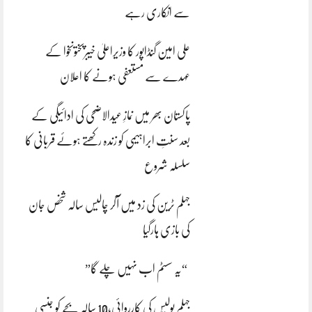
سے انکاری رہے
علی امین گنڈاپور کا وزیراعلیٰ خیبرپختونخوا کے
عہدے سے مستعفی ہونے کا اعلان
پاکستان بھر میں نمازِ عیدالاضحی کی ادائیگی کے
بعد سنتِ ابراہیمی کو زندہ رکھتے ہوئے قربانی کا
سلسلہ شروع
جہلم ٹرین کی زد میں آکر چالیس سالہ شخص جان
کی بازی ہارگیا
“یہ سسٹم اب نہیں چلے گا”
جہلم پولیس کی کارروائی،10 سالہ بچے کو جنسی