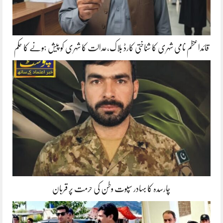
قائداعظم نامی شہری کا شناختی کارڈ بلاک،عدالت کا شہری کو پیش ہونے کا حکم
چارسدہ کا بہادر سپوت وطن کی حرمت پر قربان