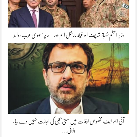
وزیر اعظم شہباز شریف اور فیلڈ مارشل اہم دورے پر سعودی عرب روانہ
آئی ایم ایف مخصوص اوقات میں سستی بجلی کی اجازت نہیں دے رہا،
وفاقی…