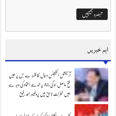
اہم خبریں
آرٹیفشل انٹلیجنس دجال کا فتنہ ہے جس پر ہمیں
فتح حاصل ہو گی،AI پر اندھے اعتماد کی وجہ سے
ہمیں خطرات لاحق ہیں پروفیسر احمد رفیق