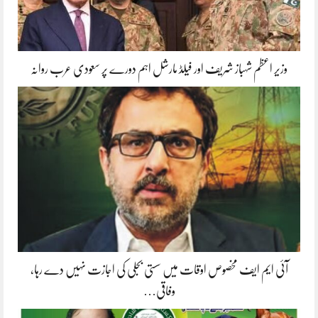
وزیر اعظم شہباز شریف اور فیلڈ مارشل اہم دورے پر سعودی عرب روانہ
آئی ایم ایف مخصوص اوقات میں سستی بجلی کی اجازت نہیں دے رہا،
وفاقی…