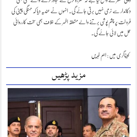
دکاندار سے نرمی نہیں برتی جائے گی۔ انہوں نے عندیہ دیا کہ مہنگی چینی کی
فروخت پر چشم پوشی برتنے والے متعلقہ افسر کے خلاف بھی سخت کارروائی
عمل میں لائی جائے گی۔
کیٹاگری میں :
اہم خبریں
مزید پڑھیں