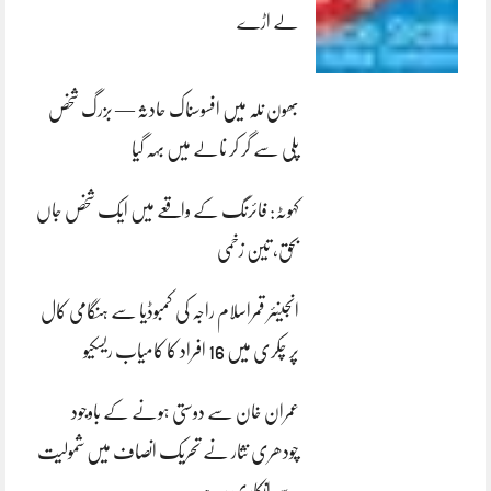
لے اڑے
بھون نلہ میں افسوسناک حادثہ — بزرگ شخص
پلی سے گر کر نالے میں بہہ گیا
کہوٹہ: فائرنگ کے واقعے میں ایک شخص جاں
بحق، تین زخمی
انجینئر قمراسلام راجہ کی کمبوڈیا سے ہنگامی کال
پر چکری میں 16 افراد کا کامیاب ریسکیو
عمران خان سے دوستی ہونے کے باوجود
چودھری نثار نے تحریک انصاف میں شمولیت