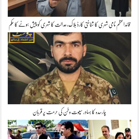
قائداعظم نامی شہری کا شناختی کارڈ بلاک،عدالت کا شہری کو پیش ہونے کا حکم
چارسدہ کا بہادر سپوت وطن کی حرمت پر قربان