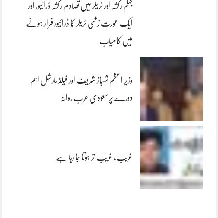
جہلم رکشہ اور ٹریلر میں تصادم رکشہ ڈرائیور اور
ایک عورت زخمی ٹریلر کا ڈرائیور فرار ہونے
میں کامیاب
وزیر اعظم شہباز شریف اور فیلڈ مارشل اہم
دورے پر سعودی عرب روانہ
غریب، غریب تر ہوتا جا رہا ہے