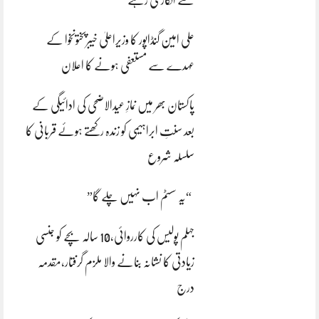
سے انکاری رہے
علی امین گنڈاپور کا وزیراعلیٰ خیبرپختونخوا کے
عہدے سے مستعفی ہونے کا اعلان
پاکستان بھر میں نمازِ عیدالاضحی کی ادائیگی کے
بعد سنتِ ابراہیمی کو زندہ رکھتے ہوئے قربانی کا
سلسلہ شروع
“یہ سسٹم اب نہیں چلے گا”
جہلم پولیس کی کارروائی،10 سالہ بچے کو جنسی
زیادتی کا نشانہ بنانے والا ملزم گرفتار،مقدمہ
درج