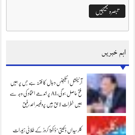
اہم خبریں
آرٹیفشل انٹلیجنس دجال کا فتنہ ہے جس پر ہمیں
فتح حاصل ہو گی،AI پر اندھے اعتماد کی وجہ سے
ہمیں خطرات لاحق ہیں پروفیسر احمد رفیق
کلرسیداں ڈکیتی‘ڈاکو1 کروڑ کے طلائی زیورات