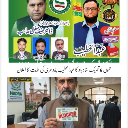
جموں 6 تحریک شاد باد کا عبدالخطیب چودھری کی حمایت کا اعلان