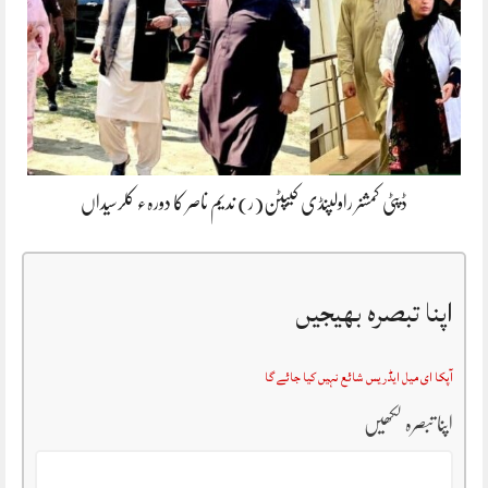
ڈپٹی کمشنر راولپنڈی کیپٹن(ر) ندیم ناصر کا دورہء کلرسیداں
اپنا تبصرہ بھیجیں
آپکا ای میل ایڈریس شائع نہیں کیا جائے گا
اپنا تبصرہ لکھیں