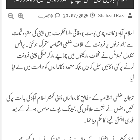
23/07/2025
Shahzad Raza
0 تبصرے
اسلام آباد (نمائندہ پنڈی پوسٹ) وفاقی دارالحکومت میں چینی کی مقررہ قیمت
سے زائد نرخوں پر فروخت کے خلاف ضلعی انتظامیہ متحرک ہو گئی۔ پرائس
کنٹرول مجسٹریٹس نے مختلف مارکیٹوں میں چھاپے مار کر مہنگی چینی فروخت
کرنے پر کئی دکانیں سیل کر دیں جبکہ متعدد دکانداروں کو حراست میں لے لیا
گیا۔
ترجمان ضلعی انتظامیہ کے مطابق کارروائیاں ڈپٹی کمشنر اسلام آباد کی ہدایت پر کی
گئیں، جنہوں نے مختلف علاقوں کی مانیٹرنگ رپورٹ موصول ہونے کے بعد
فوری ایکشن لینے کا حکم دیا تھا۔
ڈپٹی کمشنر نے واضح کیا ہے کہ مقررہ نرخ سے تجاوز کرنے والے کسی بھی