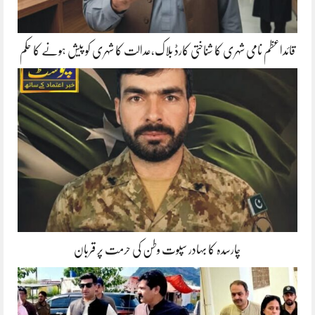
قائداعظم نامی شہری کا شناختی کارڈ بلاک،عدالت کا شہری کو پیش ہونے کا حکم
چارسدہ کا بہادر سپوت وطن کی حرمت پر قربان