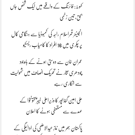
کہوٹہ: فائرنگ کے واقعے میں ایک شخص جاں
بحق، تین زخمی
انجینئر قمراسلام راجہ کی کمبوڈیا سے ہنگامی کال
پر چکری میں 16 افراد کا کامیاب ریسکیو
عمران خان سے دوستی ہونے کے باوجود
چودھری نثار نے تحریک انصاف میں شمولیت
سے انکاری رہے
علی امین گنڈاپور کا وزیراعلیٰ خیبرپختونخوا کے
عہدے سے مستعفی ہونے کا اعلان
پاکستان بھر میں نمازِ عیدالاضحی کی ادائیگی کے