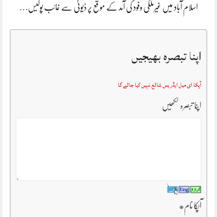
اسلام آباد میں غیرملکی وفود کی آمد کے موقع پر ڈیوٹی سے غائب پولیس…
اپنا تبصرہ بھیجیں
آپکا ای میل ایڈریس شائع نہیں کیا جائے گا
اپنا تبصرہ لکھیں
آپکا نام
*