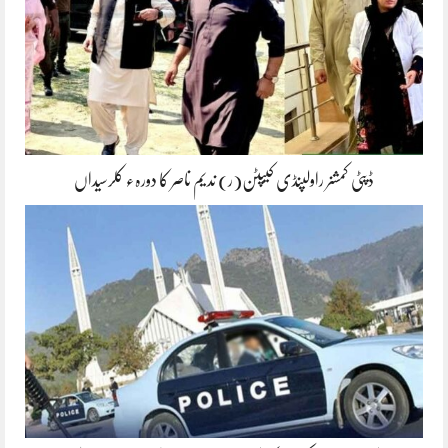
ڈپٹی کمشنر راولپنڈی کیپٹن(ر) ندیم ناصر کا دورہء کلرسیداں