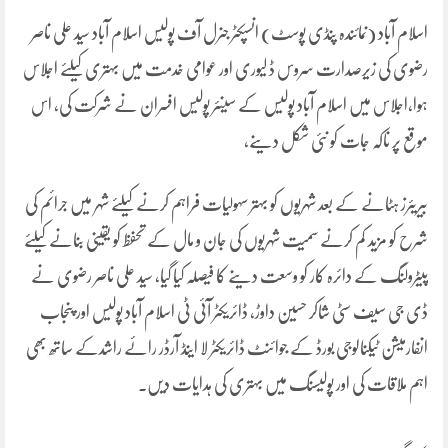
اسلام آباد (نمائندہ پنڈی پوسٹ) انسپکٹر جنرل آف پولیس اسلام آباد سید علی ناصر
رضوی کی زیرصدارت سروس ڈ لیوری اور عوامی خدمت میں بہتری کیلئے اجلاس
ہوا،اجلاس میں اسلام آباد پولیس کے سینئر پولیس افسران نے شرکت کی، اس
موقع پر ناکہ جات کو نئی شکل دینے،
بیریئرز ہٹانے کے بعد شہریوں کو بہتر سہولیات فراہم کرنے کیلئے شہر میں جرائم کی
شرح کو مزید کم کرنے سمیت شہریوں کی جان و مال کے تحفظ کو یقینی بنانے کیلئے
پیٹرولنگ کے دائرہ کار کو وسعت دینے کا فیصلہ کیا گیا، سید علی ناصر رضوی نے
ڈی جی سیف سٹی شاکر حسین داوڑ، ڈائریکٹر آئی ٹی اسلام آباد پولیس اور پنجاب
انفارمیشن ٹیکنالوجی بورڈ کے جوائنٹ ڈائریکٹر لا اینڈ آرڈر رائے راشدکے ساتھ بھی
اہم ملاقات کی اور پولیسنگ میں بہتری کی ہدایات دیں۔