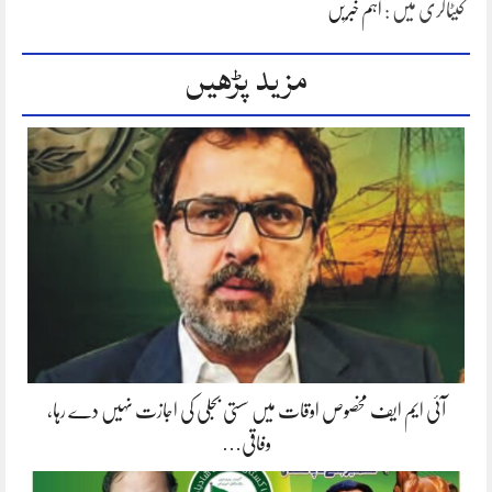
کیٹاگری میں :
اہم خبریں
مزید پڑھیں
آئی ایم ایف مخصوص اوقات میں سستی بجلی کی اجازت نہیں دے رہا،
وفاقی…