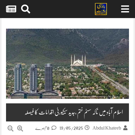
Skip
to
content
اسلام آباد میں ناکہ سسٹم ختم ،جدید سیکیورٹی اقدامات کا فیصلہ
19/05/2025
Abdul Khateeb
0 تبصرے