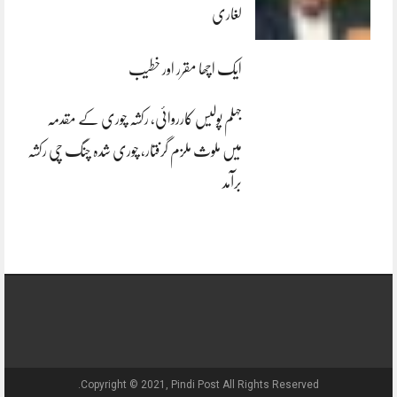
لغاری
ایک اچھا مقرر اور خطیب
جہلم پولیس کارروائی، رکشہ چوری کے مقدمہ
میں ملوث ملزم گرفتار، چوری شدہ چنگ چی رکشہ
برآمد
Copyright © 2021, Pindi Post All Rights Reserved.