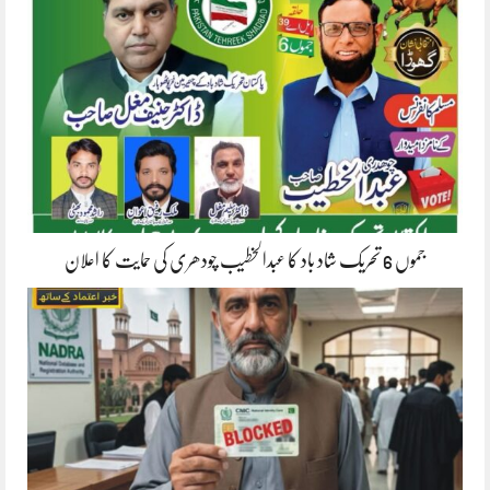
جموں 6 تحریک شاد باد کا عبدالخطیب چودھری کی حمایت کا اعلان