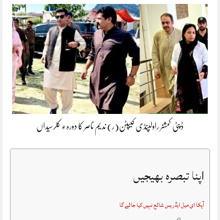
ڈپٹی کمشنر راولپنڈی کیپٹن(ر) ندیم ناصر کا دورہء کلرسیداں
اپنا تبصرہ بھیجیں
آپکا ای میل ایڈریس شائع نہیں کیا جائے گا