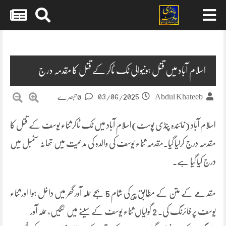
Skip
to
content
اسلام آباد میں قتل ہونیوالی ٹک ٹاکر کے قتل کا مقدمہ درج
03/06/2025
Abdul Khateeb
0 تبصرے
اسلام آباد (نمائندہ پنڈی پوسٹ)اسلام آباد میں ٹک ٹاکر ثناء یوسف کے قتل کا
مقدمہ درج کرلیا گیا۔مقدمہ ثناء یوسف کی والدہ کی مدعیت میں تھانہ سنمبل میں
درج کیا گیا ہے۔
مقدمے کے متن کے مطابق پیر کی شام 5 بجے حملہ آور گھر میں داخل ہوا اور ثناء
یوسف پر فائرنگ کی۔ 2 گولیاں ثناء یوسف کے سینے میں لگیں، حملہ آور