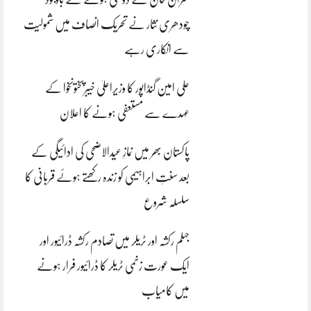
چودھری نثار نے تحریک انصاف میں شمولیت
سے انکاری رہے
علی امین گنڈاپور کا وزیراعلیٰ خیبرپختونخوا کے
عہدے سے مستعفی ہونے کا اعلان
پاکستان بھر میں نمازِ عیدالاضحی کی ادائیگی کے
بعد سنتِ ابراہیمی کو زندہ رکھتے ہوئے قربانی کا
سلسلہ شروع
جہلم رکشہ اور ٹریلر میں تصادم رکشہ ڈرائیور اور
ایک عورت زخمی ٹریلر کا ڈرائیور فرار ہونے
میں کامیاب