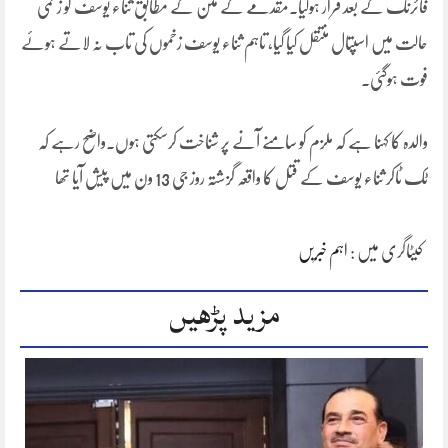
فائرنگ کے بعد فرار ہوگیا۔مقدمے کے متن کے مطابق ثناء یوسف کو زخمی
حالت میں اسپتال منتقل کیا گیا، تاہم ثناء یوسف زخموں کی تاب نہ لاتے ہوئے
فوت ہوگئی۔
والدہ کا کہنا ہے کہ ملزم کو سامنے آنے پر شناخت کرسکتی ہوں۔واضح رہے کہ
ٹک ٹاکر ثناء یوسف کے قتل کا واقعہ گزشتہ روز جی 13 ون میں پیش آیا تھا
کیٹاگری میں :
اہم خبریں
مزید پڑھیں