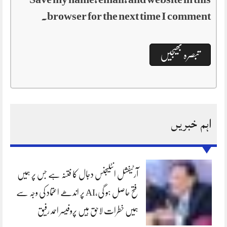
browser for the next time I comment.
اہم خبریں
آرٹیفشل انٹلیجنس دجال کا فتنہ ہے جس پر ہمیں
فتح حاصل ہو گی،AI پر اندھے اعتماد کی وجہ سے
ہمیں خطرات لاحق ہیں پروفیسر احمد رفیق