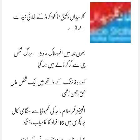
کلرسیداں ڈکیتی‘ڈاکو1 کروڑ کے طلائی زیورات
لے اڑے
بھون نلہ میں افسوسناک حادثہ — بزرگ شخص
پلی سے گر کر نالے میں بہہ گیا
کہوٹہ: فائرنگ کے واقعے میں ایک شخص جاں
بحق، تین زخمی
انجینئر قمراسلام راجہ کی کمبوڈیا سے ہنگامی کال
پر چکری میں 16 افراد کا کامیاب ریسکیو
عمران خان سے دوستی ہونے کے باوجود