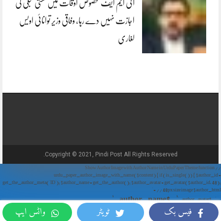
آئی ایم ایف مخصوص اوقات میں سستی بجلی کی
اجازت نہیں دے رہا، وفاقی وزیر توانائی اویس
لغاری
Copyright © 2021, Pindi Post All Rights Reserved.
// Show Author Image with Author Name in UrduPaper Theme function
urdu_paper_author_image_with_name($content) { if (is_single()) { $author_id =
get_the_author_meta('ID'); $author_name = get_the_author(); $author_avatar = get_avatar($author_id, 48);
// 48px size image $author_html = '
' . $author_name . '
' . $author_avatar . '
فیس بک
ٹویٹر
واٹس ایپ
'; return $author_html . $content; } return $content; } add_filter('the_content',