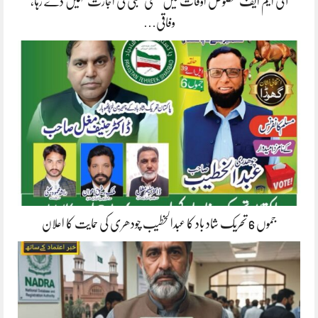
آئی ایم ایف مخصوص اوقات میں سستی بجلی کی اجازت نہیں دے رہا،
وفاقی…
جموں 6 تحریک شاد باد کا عبدالخطیب چودھری کی حمایت کا اعلان