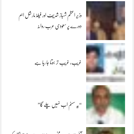
وزیر اعظم شہباز شریف اور فیلڈ مارشل اہم
دورے پر سعودی عرب روانہ
غریب، غریب تر ہوتا جا رہا ہے
“یہ سسٹم اب نہیں چلے گا”