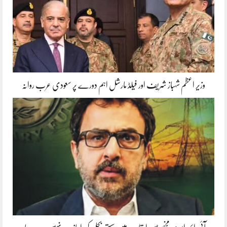
وزیر اعظم شہباز شریف اور فیلڈ مارشل اہم دورے پر سعودی عرب روانہ