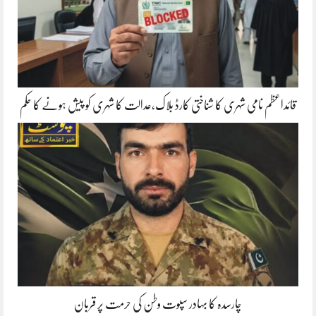
قائداعظم نامی شہری کا شناختی کارڈ بلاک،عدالت کا شہری کو پیش ہونے کا حکم
چارسدہ کا بہادر سپوت وطن کی حرمت پر قربان