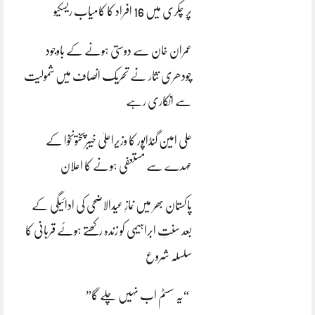
پر چکری میں 16 افراد کا کامیاب ریسکیو
عمران خان سے دوستی ہونے کے باوجود
چودھری نثار نے تحریک انصاف میں شمولیت
سے انکاری رہے
علی امین گنڈاپور کا وزیراعلیٰ خیبرپختونخوا کے
عہدے سے مستعفی ہونے کا اعلان
پاکستان بھر میں نمازِ عیدالاضحی کی ادائیگی کے
بعد سنتِ ابراہیمی کو زندہ رکھتے ہوئے قربانی کا
سلسلہ شروع
“یہ سسٹم اب نہیں چلے گا”