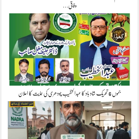
وفاقی…
جموں 6 تحریک شاد باد کا عبدالخطیب چودھری کی حمایت کا اعلان