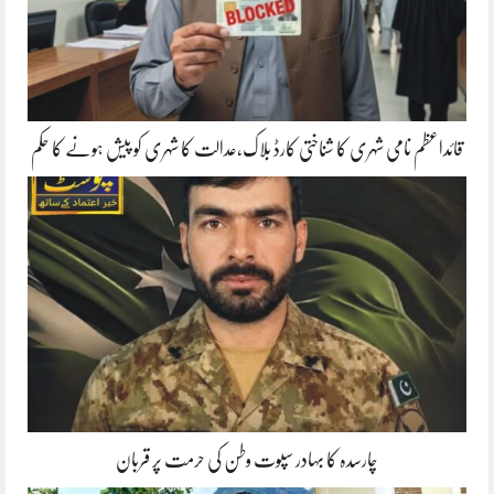
قائداعظم نامی شہری کا شناختی کارڈ بلاک،عدالت کا شہری کو پیش ہونے کا حکم
چارسدہ کا بہادر سپوت وطن کی حرمت پر قربان