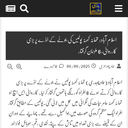
Skip
to
content
اسلام آباد: تھانہ کھنہ پولیس کی جوئے کے اڈے پر بڑی
کارروائی، 6 ملزمان گرفتار
08/08/2025
حماد چودھری
0 تبصرے
اسلام آباد (حماد چوہدری) تھانہ کھنہ پولیس نے جوئے کے اڈے پر بڑی
کارروائی کرتے ہوئے 6 افراد کو رنگے ہاتھوں گرفتار کر لیا۔ کارروائی ایس ایچ او
تھانہ کھنہ عامر حیات کی نگرانی میں عمل میں لائی گئی۔پولیس کے مطابق گرفتار
افراد ایک منظم گروہ کی صورت میں جوا کھیل رہے تھے۔ چھاپے کے دوران
ان کے قبضے سے بڑی تعداد میں تاش کے پتے، نقدی رقم، موبائل فونز اور