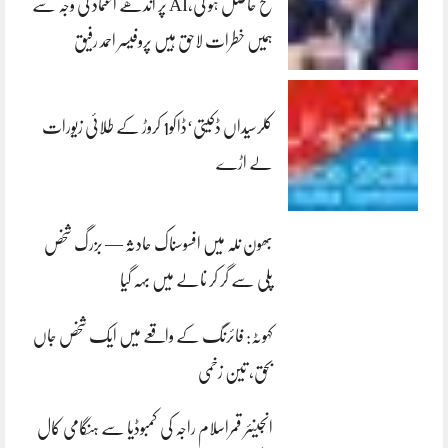
فتح حاصل ہو گی،AI پر اندھے اعتماد کی وجہ سے
ہمیں خطرات لاحق ہیں پروفیسر احمد رفیق
کلرسیداں ڈکیتی‘ڈاکو1 کروڑ کے طلائی زیورات
لے اڑے
بھون نلہ میں افسوسناک حادثہ — بزرگ شخص
پلی سے گر کر نالے میں بہہ گیا
کہوٹہ: فائرنگ کے واقعے میں ایک شخص جاں
بحق، تین زخمی
انجینئر قمراسلام راجہ کی کمبوڈیا سے ہنگامی کال