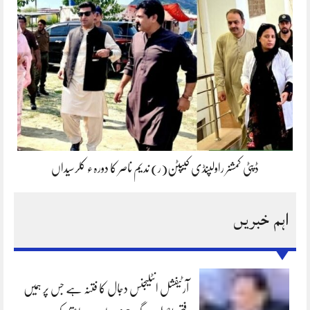
ڈپٹی کمشنر راولپنڈی کیپٹن(ر) ندیم ناصر کا دورہء کلرسیداں
اہم خبریں
آرٹیفشل انٹلیجنس دجال کا فتنہ ہے جس پر ہمیں