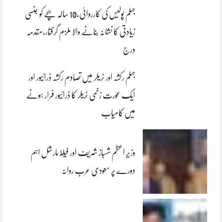
جہلم پولیس کی کارروائی،10 سالہ بچے کو جنسی
زیادتی کا نشانہ بنانے والا ملزم گرفتار،مقدمہ
درج
جہلم رکشہ اور ٹریلر میں تصادم رکشہ ڈرائیور اور
ایک عورت زخمی ٹریلر کا ڈرائیور فرار ہونے
میں کامیاب
وزیر اعظم شہباز شریف اور فیلڈ مارشل اہم
دورے پر سعودی عرب روانہ