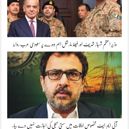
وزیر اعظم شہباز شریف اور فیلڈ مارشل اہم دورے پر سعودی عرب روانہ
آئی ایم ایف مخصوص اوقات میں سستی بجلی کی اجازت نہیں دے رہا،