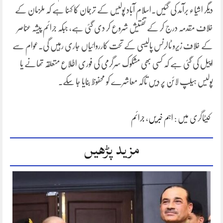
دیگر اشیاء برآمد کی گئیں۔اسلام آباد پولیس کے ترجمان کا کہنا ہے کہ ملزمان کے
خلاف مقدمہ درج کر کے تفتیش شروع کر دی گئی ہے، جبکہ جرائم پیشہ عناصر
کے خلاف زیرو ٹالرنس پالیسی کے تحت کارروائیاں جاری رہیں گی۔عوام سے
اپیل کی گئی ہے کہ کسی بھی مشکوک سرگرمی کی فوری اطلاع متعلقہ تھانے یا
پولیس ہیلپ لائن پر دیں تاکہ معاشرے کو محفوظ بنایا جا سکے۔
کیٹاگری میں :
اہم خبریں
،
جرائم
مزید پڑھیں