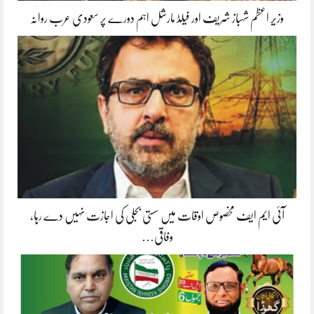
وزیر اعظم شہباز شریف اور فیلڈ مارشل اہم دورے پر سعودی عرب روانہ
آئی ایم ایف مخصوص اوقات میں سستی بجلی کی اجازت نہیں دے رہا،
وفاقی…