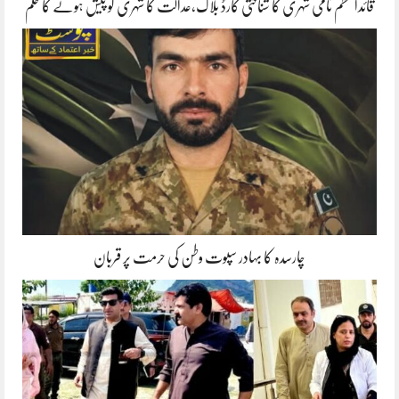
قائداعظم نامی شہری کا شناختی کارڈ بلاک،عدالت کا شہری کو پیش ہونے کا حکم
چارسدہ کا بہادر سپوت وطن کی حرمت پر قربان