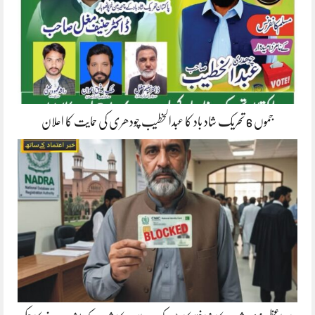
جموں 6 تحریک شاد باد کا عبدالخطیب چودھری کی حمایت کا اعلان