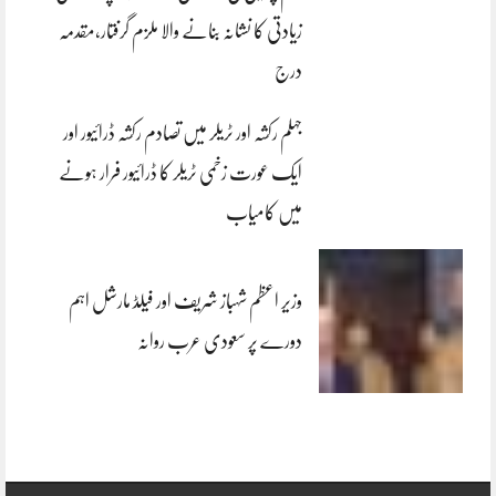
زیادتی کا نشانہ بنانے والا ملزم گرفتار،مقدمہ
درج
جہلم رکشہ اور ٹریلر میں تصادم رکشہ ڈرائیور اور
ایک عورت زخمی ٹریلر کا ڈرائیور فرار ہونے
میں کامیاب
وزیر اعظم شہباز شریف اور فیلڈ مارشل اہم
دورے پر سعودی عرب روانہ