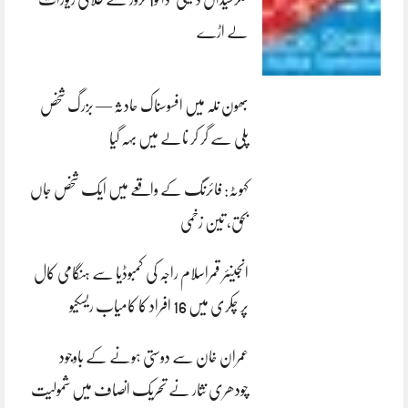
لے اڑے
بھون نلہ میں افسوسناک حادثہ — بزرگ شخص
پلی سے گر کر نالے میں بہہ گیا
کہوٹہ: فائرنگ کے واقعے میں ایک شخص جاں
بحق، تین زخمی
انجینئر قمراسلام راجہ کی کمبوڈیا سے ہنگامی کال
پر چکری میں 16 افراد کا کامیاب ریسکیو
عمران خان سے دوستی ہونے کے باوجود
چودھری نثار نے تحریک انصاف میں شمولیت