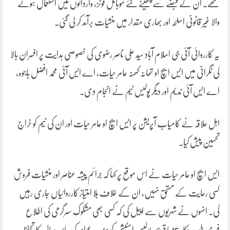
تھے۔ ان کے قبضے سے چھینے گئے موبائل فونز، وارداتوں میں استعمال ہونے
والا غیر قانونی اسلحہ اور بھاری مقدار میں منشیات برآمد کر لی گئی۔
یہ کارروائی آئی جی اسلام آباد سید علی ناصر رضوی کی خصوصی ہدایت پر افسرانِ بالا
کی نگرانی میں ایس ایچ او تھانہ کھنہ عامر حیات، اے ایس آئی محمد افضل باجوہ،
اے ایس آئی ندیم اور دیگر پولیس ٹیم نے انجام دی۔
اہل علاقہ نے کامیاب آپریشن پر ایس ایچ او عامر حیات اور ان کی ٹیم کو خراجِ
تحسین پیش کیا۔
ایس ایچ او عامر حیات نے اس موقع پر کہا کہ جرائم پیشہ عناصر اور منشیات فروش
کسی رعایت کے مستحق نہیں، ان کے خلاف بلا امتیاز کارروائیاں جاری رہیں
گی۔ انہوں نے شہریوں سے اپیل کی کہ کسی بھی مشکوک سرگرمی کی اطلاع