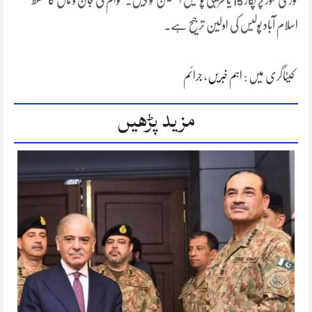
فوری طور پر پکار 15 یا قریبی پولیس اسٹیشن کو دیں۔ عوام کی جان و مال کا تحفظ
اسلام آباد پولیس کی اولین ترجیح ہے۔
کیٹاگری میں :
اہم خبریں
،
جرائم
مزید پڑھیں