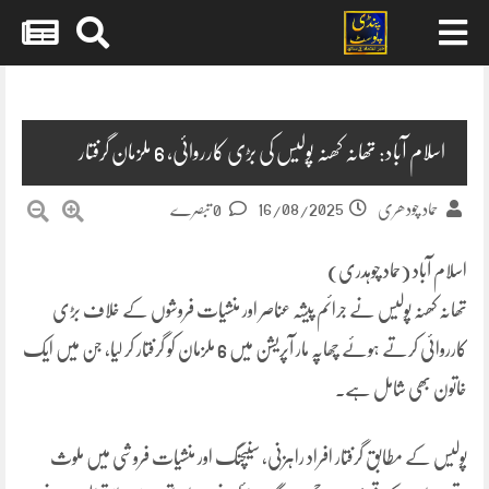
Skip
to
content
اسلام آباد: تھانہ کھنہ پولیس کی بڑی کارروائی، 6 ملزمان گرفتار
16/08/2025
حماد چودھری
0 تبصرے
اسلام آباد (حماد چوہدری)
تھانہ کھنہ پولیس نے جرائم پیشہ عناصر اور منشیات فروشوں کے خلاف بڑی
کارروائی کرتے ہوئے چھاپہ مار آپریشن میں 6 ملزمان کو گرفتار کر لیا، جن میں ایک
خاتون بھی شامل ہے۔
پولیس کے مطابق گرفتار افراد راہزنی، سنیچنگ اور منشیات فروشی میں ملوث