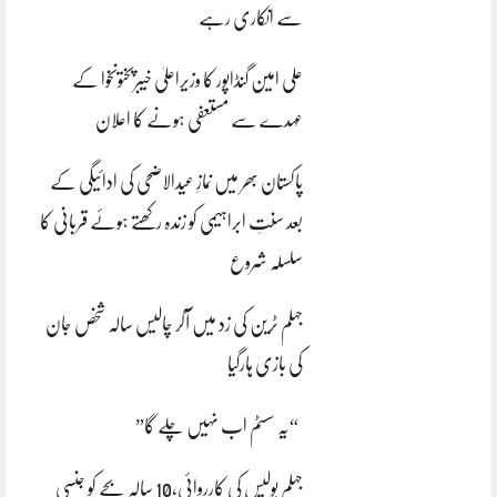
سے انکاری رہے
علی امین گنڈاپور کا وزیراعلیٰ خیبرپختونخوا کے
عہدے سے مستعفی ہونے کا اعلان
پاکستان بھر میں نمازِ عیدالاضحی کی ادائیگی کے
بعد سنتِ ابراہیمی کو زندہ رکھتے ہوئے قربانی کا
سلسلہ شروع
جہلم ٹرین کی زد میں آکر چالیس سالہ شخص جان
کی بازی ہارگیا
“یہ سسٹم اب نہیں چلے گا”
جہلم پولیس کی کارروائی،10 سالہ بچے کو جنسی