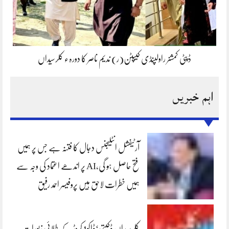
ڈپٹی کمشنر راولپنڈی کیپٹن(ر) ندیم ناصر کا دورہء کلرسیداں
اہم خبریں
آرٹیفشل انٹلیجنس دجال کا فتنہ ہے جس پر ہمیں
فتح حاصل ہو گی،AI پر اندھے اعتماد کی وجہ سے
ہمیں خطرات لاحق ہیں پروفیسر احمد رفیق
کلرسیداں ڈکیتی‘ڈاکو1 کروڑ کے طلائی زیورات