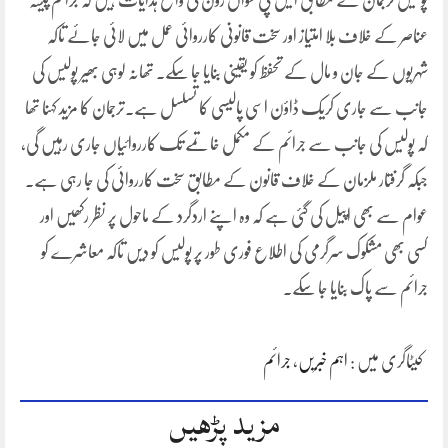
عناصر کے خلاف بلا امتیاز اور سخت قانونی کارروائی عمل میں لائی جائے تاکہ
شہریوں کے جان و مال کے تحفظ کو یقینی بنایا جا سکے۔ تھانہ لوہی بھیر پولیس کی
جانب سے جاری کریک ڈاؤن اسی پالیسی کا تسلسل ہے۔ترجمان کا مزید کہنا تھا
کہ پولیس کی جانب سے جرائم کے مکمل خاتمے تک کارروائیاں جاری رہیں گی،
جبکہ گرفتار ملزمان کے خلاف قانون کے مطابق سخت کارروائی کی جا رہی ہے۔
عوام سے بھی اپیل کی گئی ہے کہ وہ اپنے اردگرد کے ماحول پر نظر رکھیں اور
کسی بھی مشکوک سرگرمی کی اطلاع فوری طور پر پولیس کو دیں تاکہ معاشرے کو
جرائم سے پاک بنایا جا سکے۔
کیٹاگری میں :
اہم خبریں
،
جرائم
مزید پڑھیں