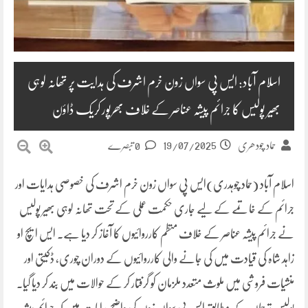
اسلام آباد: ایس پی سواں زون خرم اشرف کی ہدایت پر تھانہ لوہی
بھیر پولیس کا جرائم پیشہ عناصر کے خلاف بھرپور کریک ڈاؤن
19/07/2025
حماد چودھری
0 تبصرے
اسلام آباد (حماد چوہدری)ایس پی سواں زون خرم اشرف کی خصوصی ہدایات اور
جرائم کے خاتمے کے لیے جاری حکمت عملی کے تحت تھانہ لوہی بھیر پولیس
نے جرائم پیشہ عناصر کے خلاف منظم کارروائیوں کا آغاز کر دیا ہے۔ ایس ایچ او
زاہد شاہ کی قیادت میں کی جانے والی کارروائیوں کے دوران چوری، ڈکیتی اور
منشیات فروشی میں ملوث متعدد ملزمان کو گرفتار کر کے حوالات میں بند کر دیا گیا۔
پولیس ترجمان کے مطابق ایس پی سواں زون کی واضح ہدایات ہیں کہ جرائم پیشہ