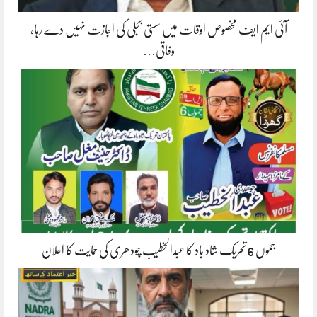
آئی ایم ایف مخصوص اوقات میں سستی بجلی کی اجازت نہیں دے رہا،
وفاقی…
جموں 6 تحریک شاد باد کا عبدالخطیب چودھری کی حمایت کا اعلان