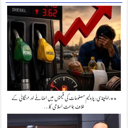
**راولپنڈی: پٹرولیم مصنوعات کی قیمتوں میں اضافے اور مہنگائی کے
خلاف جماعت اسلامی کا…