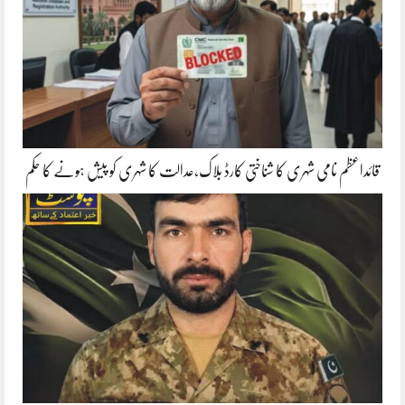
قائداعظم نامی شہری کا شناختی کارڈ بلاک،عدالت کا شہری کو پیش ہونے کا حکم