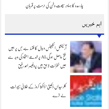
چارسدہ کا بہادر سپوت وطن کی حرمت پر قربان
اہم خبریں
آرٹیفشل انٹلیجنس دجال کا فتنہ ہے جس پر ہمیں
فتح حاصل ہو گی،AI پر اندھے اعتماد کی وجہ سے
ہمیں خطرات لاحق ہیں پروفیسر احمد رفیق
کلرسیداں ڈکیتی‘ڈاکو1 کروڑ کے طلائی زیورات
لے اڑے