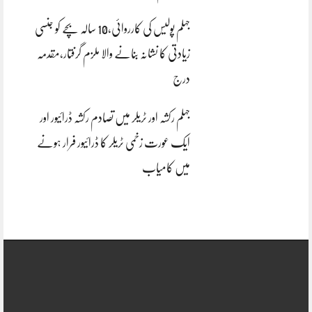
جہلم پولیس کی کارروائی،10 سالہ بچے کو جنسی
زیادتی کا نشانہ بنانے والا ملزم گرفتار،مقدمہ
درج
جہلم رکشہ اور ٹریلر میں تصادم رکشہ ڈرائیور اور
ایک عورت زخمی ٹریلر کا ڈرائیور فرار ہونے
میں کامیاب