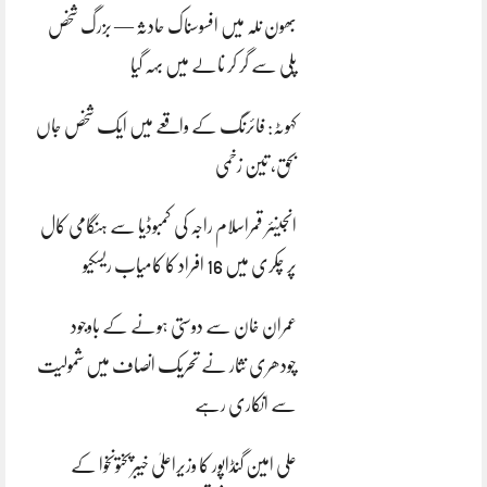
بھون نلہ میں افسوسناک حادثہ — بزرگ شخص
پلی سے گر کر نالے میں بہہ گیا
کہوٹہ: فائرنگ کے واقعے میں ایک شخص جاں
بحق، تین زخمی
انجینئر قمراسلام راجہ کی کمبوڈیا سے ہنگامی کال
پر چکری میں 16 افراد کا کامیاب ریسکیو
عمران خان سے دوستی ہونے کے باوجود
چودھری نثار نے تحریک انصاف میں شمولیت
سے انکاری رہے
علی امین گنڈاپور کا وزیراعلیٰ خیبرپختونخوا کے