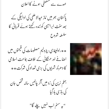
عہدے سے مستعفی ہونے کا اعلان
پاکستان بھر میں نمازِ عیدالاضحی کی ادائیگی کے
بعد سنتِ ابراہیمی کو زندہ رکھتے ہوئے قربانی کا
سلسلہ شروع
**راولپنڈی: پٹرولیم مصنوعات کی قیمتوں میں
اضافے اور مہنگائی کے خلاف جماعت اسلامی
کا دھرنا، شہریوں کی بڑی تعداد کی شرکت**
جہلم ٹرین کی زد میں آکر چالیس سالہ شخص جان
کی بازی ہارگیا
“یہ سسٹم اب نہیں چلے گا”