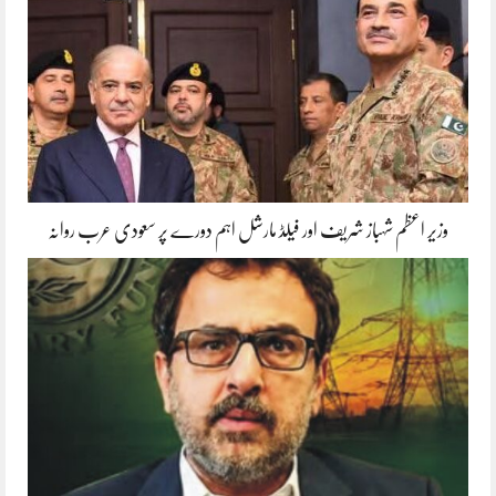
وزیر اعظم شہباز شریف اور فیلڈ مارشل اہم دورے پر سعودی عرب روانہ