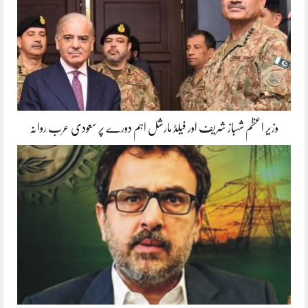
وزیر اعظم شہباز شریف اور فیلڈ مارشل اہم دورے پر سعودی عرب روانہ