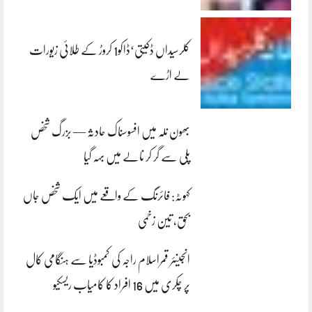
کلرسیداں ڈکیتی‘ڈاکو1 کروڑ کے طلائی زیورات
لے اڑے
بھون نلہ میں افسوسناک حادثہ — بزرگ شخص
پلی سے گر کر نالے میں بہہ گیا
کہوٹہ: فائرنگ کے واقعے میں ایک شخص جاں
بحق، تین زخمی
انجینئر قمراسلام راجہ کی کمبوڈیا سے ہنگامی کال
پر چکری میں 16 افراد کا کامیاب ریسکیو