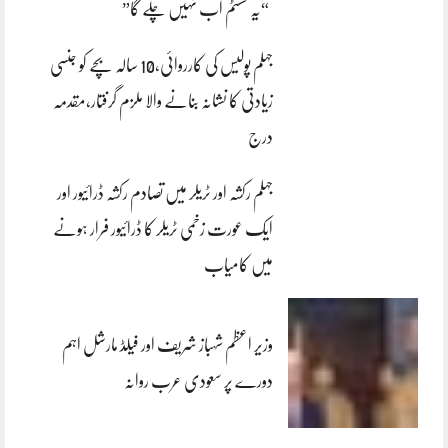
“یہ سسٹم اب نہیں چلے گا”
جہلم پولیس کی کارروائی،10 سالہ بچے کو جنسی
زیادتی کا نشانہ بنانے والا ملزم گرفتار،مقدمہ
درج
جہلم رکشہ اور ٹریلر میں تصادم رکشہ ڈرائیور اور
ایک عورت زخمی ٹریلر کا ڈرائیور فرار ہونے
میں کامیاب
وزیر اعظم شہباز شریف اور فیلڈ مارشل اہم
دورے پر سعودی عرب روانہ