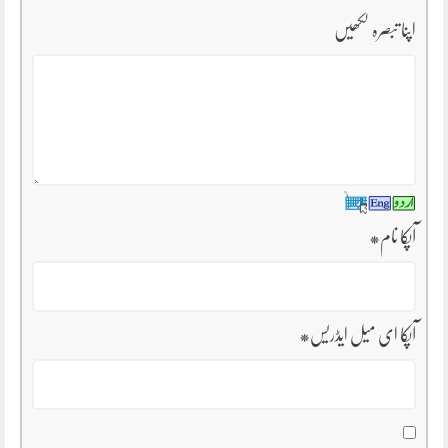
اپنا تبصرہ لکھیں
آپکا نام
*
آپکا ای میل ایڈریس
*