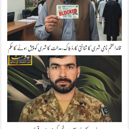
قائداعظم نامی شہری کا شناختی کارڈ بلاک،عدالت کا شہری کو پیش ہونے کا حکم