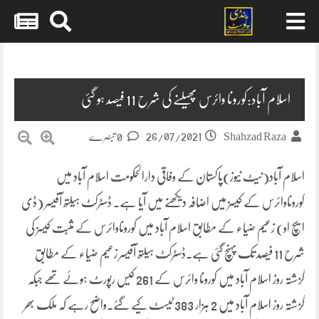
Skip
to
content
اسلام آباد:کورونا وائرس پھیلنے کی شرح 11 فیصد ہو گئی
26/07/2021
Shahzad Raza
0 تبصرے
اسلام آباد(نیٹ نیوز)پاکستان کے وفاقی دارالحکومت اسلام آباد میں
کوروناوائرس کے کیسز میں اضافہ دیکھنے میں آیا ہے۔ ڈسٹرکٹ ہیلتھ آفیسر (ڈی
ایچ او) زعیم ضیاء کے مطابق اسلام آباد میں کوروناوائرس کے مثبت کیسز کی
شرح 11 فیصد تک پہنچ گئی ہے۔ڈسٹرکٹ ہیلتھ آفیسر زعیم ضیاء کے مطابق
گزشتہ روز اسلام آباد میں کورونا وائرس کے 261 کیس رپورٹ ہوئے تھے جبکہ
گزشتہ روز اسلام آباد میں 2 ہزار 383 ٹیسٹ کیے گئے۔واضح رہے کہ ملک بھر