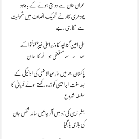
عمران خان سے دوستی ہونے کے باوجود
چودھری نثار نے تحریک انصاف میں شمولیت
سے انکاری رہے
علی امین گنڈاپور کا وزیراعلیٰ خیبرپختونخوا کے
عہدے سے مستعفی ہونے کا اعلان
پاکستان بھر میں نمازِ عیدالاضحی کی ادائیگی کے
بعد سنتِ ابراہیمی کو زندہ رکھتے ہوئے قربانی کا
سلسلہ شروع
جہلم ٹرین کی زد میں آکر چالیس سالہ شخص جان
کی بازی ہارگیا