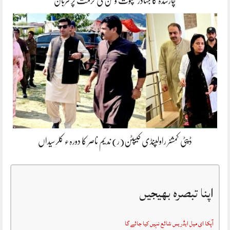
چارسدہ کا بہادر سپوت وطن کی حرمت پر قربان
ڈپٹی کمشنر راولپنڈی کیپٹن(ر) ندیم ناصر کا دورہء کلرسیداں
اپنا تبصرہ بھیجیں
آپکا ای میل ایڈریس شائع نہیں کیا جائے گا