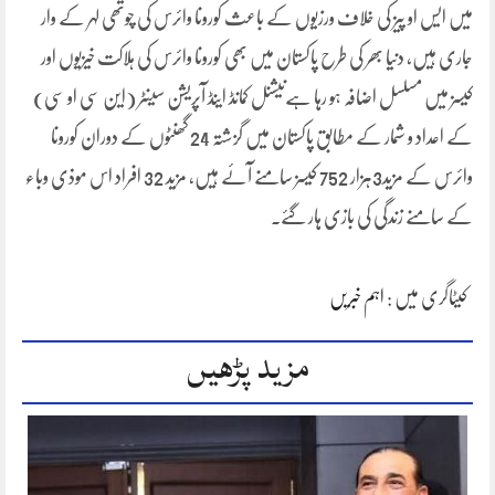
میں ایس او پیز کی خلاف ورزیوں کے باعث کورونا وائرس کی چوتھی لہر کے وار
جاری ہیں، دنیا بھر کی طرح پاکستان میں بھی کورونا وائرس کی ہلاکت خیزیوں اور
کیسز میں مسلسل اضافہ ہو رہا ہےنیشنل کمانڈ اینڈ آپریشن سینٹر (این سی او سی)
کے اعداد و شمار کے مطابق پاکستان میں گزشتہ 24 گھنٹوں کے دوران کورونا
وائرس کے مزید3ہزار 752 کیسز سامنے آئے ہیں، مزید 32 افراد اس موذی وباء
کے سامنے زندگی کی بازی ہار گئے۔
کیٹاگری میں :
اہم خبریں
مزید پڑھیں