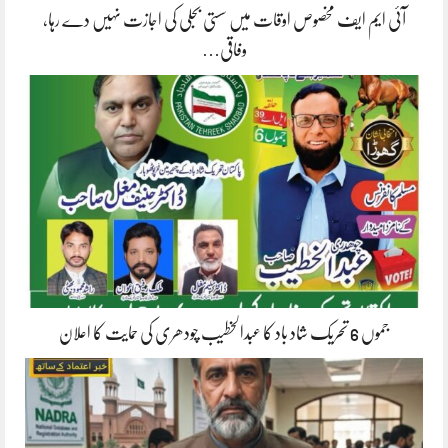
آئی ایم ایف مخصوص اوقات میں سستی بجلی کی اجازت نہیں دے رہا،
وفاقی…
جموں 6 تحریک شاد باد کا عبدالخطیب چودھری کی حمایت کا اعلان