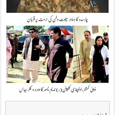
چارسدہ کا بہادر سپوت وطن کی حرمت پر قربان
ڈپٹی کمشنر راولپنڈی کیپٹن(ر) ندیم ناصر کا دورہء کلرسیداں