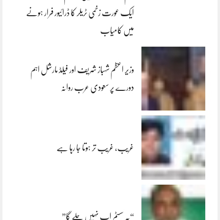
ایک عورت زخمی ٹریلر کا ڈرائیور فرار ہونے
میں کامیاب
وزیر اعظم شہباز شریف اور فیلڈ مارشل اہم
دورے پر سعودی عرب روانہ
غریب، غریب تر ہوتا جا رہا ہے
“یہ سسٹم اب نہیں چلے گا”