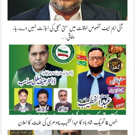
آئی ایم ایف مخصوص اوقات میں سستی بجلی کی اجازت نہیں دے رہا،
وفاقی…
جموں 6 تحریک شاد باد کا عبدالخطیب چودھری کی حمایت کا اعلان