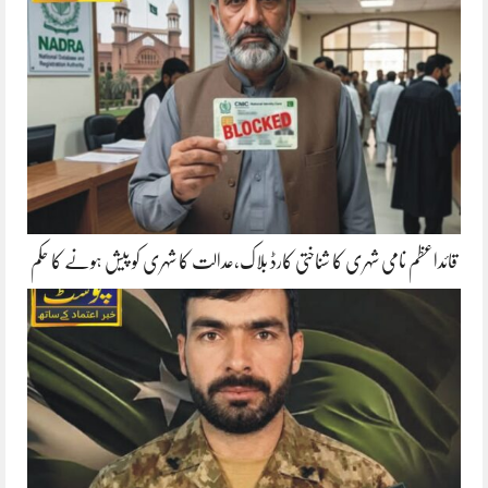
قائداعظم نامی شہری کا شناختی کارڈ بلاک،عدالت کا شہری کو پیش ہونے کا حکم