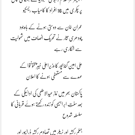
پر چکری میں 16 افراد کا کامیاب ریسکیو
عمران خان سے دوستی ہونے کے باوجود
چودھری نثار نے تحریک انصاف میں شمولیت
سے انکاری رہے
علی امین گنڈاپور کا وزیراعلیٰ خیبرپختونخوا کے
عہدے سے مستعفی ہونے کا اعلان
پاکستان بھر میں نمازِ عیدالاضحی کی ادائیگی کے
بعد سنتِ ابراہیمی کو زندہ رکھتے ہوئے قربانی کا
سلسلہ شروع
جہلم رکشہ اور ٹریلر میں تصادم رکشہ ڈرائیور اور