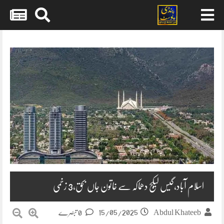
Skip
to
content
اسلام آباد،گیس لیکج دھماکہ سے خاتون جاں بحق،3 زخمی
15/05/2025
Abdul Khateeb
0 تبصرے