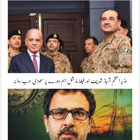
وزیر اعظم شہباز شریف اور فیلڈ مارشل اہم دورے پر سعودی عرب روانہ