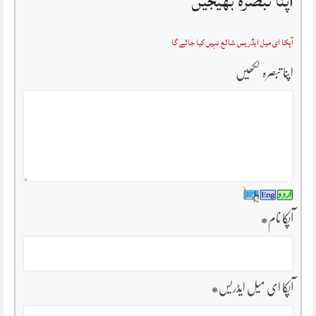
اپنا تبصرہ بھیجیں
آپکا ای میل ایڈریس شائع نہیں کیا جائے گا
اپنا تبصرہ لکھیں
آپکا نام
*
آپکا ای میل ایڈریس
*