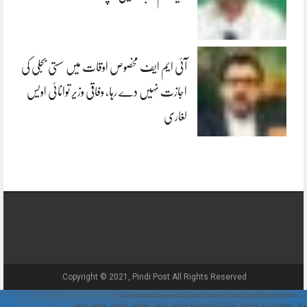
آئی ایم ایف مخصوص اوقات میں سستی بجلی کی
اجازت نہیں دے رہا، وفاقی وزیر توانائی اویس
لغاری
Copyright © 2021, Pindi Post All Rights Reserved.
// Show Author Image with Author Name in UrduPaper Theme function
urdu_paper_author_image_with_name($content) { if (is_single()) { $author_id =