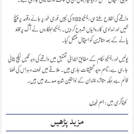
واقعے کی اطلاع ملتے ہی ریسکیو 1122 کی ٹیمیں فوری طور پر جائے وقوعہ پر پہنچ
گئیں اور امدادی کارروائیاں شروع کر دیں۔ ریسکیو اہلکاروں نے آگ پر قابو
پانے کے بعد متاثرین کو اسپتال منتقل کیا۔
پولیس اور ریسکیو حکام کے مطابق ابتدائی تفتیش میں واقعے کی وجہ گیس لیکج بتائی
جا رہی ہے، تاہم مزید تحقیقات جاری ہیں۔ علاقے میں خوف و ہراس کی فضا
قائم ہے جبکہ متاثرہ خاندان کے لواحقین شدید صدمے میں ہیں۔
کیٹاگری میں :
اہم خبریں
مزید پڑھیں