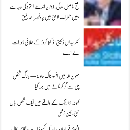
فتح حاصل ہو گی،AI پر اندھے اعتماد کی وجہ سے
ہمیں خطرات لاحق ہیں پروفیسر احمد رفیق
کلرسیداں ڈکیتی‘ڈاکو1 کروڑ کے طلائی زیورات
لے اڑے
بھون نلہ میں افسوسناک حادثہ — بزرگ شخص
پلی سے گر کر نالے میں بہہ گیا
کہوٹہ: فائرنگ کے واقعے میں ایک شخص جاں
بحق، تین زخمی
انجینئر قمراسلام راجہ کی کمبوڈیا سے ہنگامی کال