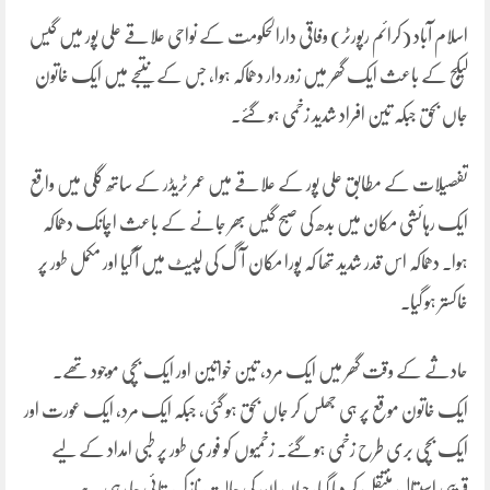
اسلام آباد (کرائم رپورٹر) وفاقی دارالحکومت کے نواحی علاقے علی پور میں گیس
لیکج کے باعث ایک گھر میں زور دار دھماکہ ہوا، جس کے نتیجے میں ایک خاتون
جاں بحق جبکہ تین افراد شدید زخمی ہو گئے۔
تفصیلات کے مطابق علی پور کے علاقے میں عمر ٹریڈر کے ساتھ گلی میں واقع
ایک رہائشی مکان میں بدھ کی صبح گیس بھر جانے کے باعث اچانک دھماکہ
ہوا۔ دھماکہ اس قدر شدید تھا کہ پورا مکان آگ کی لپیٹ میں آ گیا اور مکمل طور پر
خاکستر ہو گیا۔
حادثے کے وقت گھر میں ایک مرد، تین خواتین اور ایک بچی موجود تھے۔
ایک خاتون موقع پر ہی جھلس کر جاں بحق ہو گئی، جبکہ ایک مرد، ایک عورت اور
ایک بچی بری طرح زخمی ہو گئے۔ زخمیوں کو فوری طور پر طبی امداد کے لیے
قریبی اسپتال منتقل کر دیا گیا، جہاں ان کی حالت نازک بتائی جا رہی ہے۔