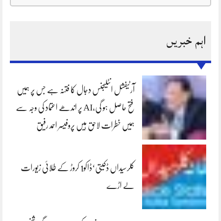
اہم خبریں
آرٹیفشل انٹلیجنس دجال کا فتنہ ہے جس پر ہمیں
فتح حاصل ہو گی،AI پر اندھے اعتماد کی وجہ سے
ہمیں خطرات لاحق ہیں پروفیسر احمد رفیق
کلرسیداں ڈکیتی‘ڈاکو1 کروڑ کے طلائی زیورات
لے اڑے