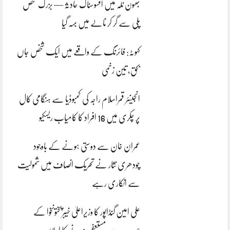
بھون نلہ میں افسوسناک حادثہ — بزرگ شخص
پلی سے گر کر نالے میں بہہ گیا
کہوٹہ: فائرنگ کے واقعے میں ایک شخص جاں
بحق، تین زخمی
انجینئر قمراسلام راجہ کی کمبوڈیا سے ہنگامی کال
پر چکری میں 16 افراد کا کامیاب ریسکیو
عمران خان سے دوستی ہونے کے باوجود
چودھری نثار نے تحریک انصاف میں شمولیت
سے انکاری رہے
علی امین گنڈاپور کا وزیراعلیٰ خیبرپختونخوا کے