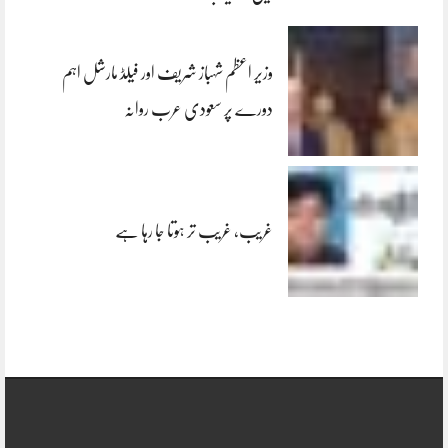
وزیر اعظم شہباز شریف اور فیلڈ مارشل اہم
دورے پر سعودی عرب روانہ
غریب، غریب تر ہوتا جا رہا ہے