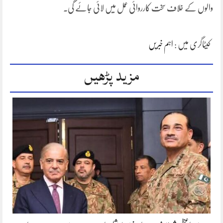
والوں کے خلاف سخت کارروائی عمل میں لائی جائے گی۔
کیٹاگری میں :
اہم خبریں
مزید پڑھیں