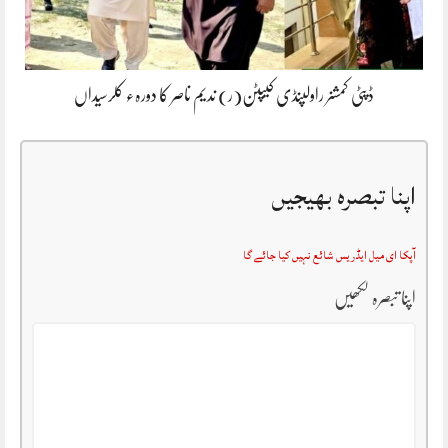
ڈپٹی کمشنر راولپنڈی کیپٹن(ر) ندیم ناصر کا دورہء کلرسیداں
اپنا تبصرہ بھیجیں
آپکا ای میل ایڈریس شائع نہیں کیا جائے گا
اپنا تبصرہ لکھیں