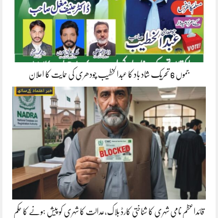
جموں 6 تحریک شاد باد کا عبدالخطیب چودھری کی حمایت کا اعلان
قائداعظم نامی شہری کا شناختی کارڈ بلاک،عدالت کا شہری کو پیش ہونے کا حکم