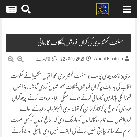
Skip
to
content
اسسٹنٹ کمشنرمری کی گراں فروشوں کیخلاف کاروائی
22/09/2021
Abdul Khateeb
0 تبصرے
مری(نمائندہ پنڈی پوسٹ)اسسٹنٹ کمشنر مری محمدا قبال سنگھیڑا نے حکومت
پنجاب کی ہدایات پر گراں فروشوں کیخلاف مہم شروع کردی گذشتہ روز انہوں
گھوڑا گلی بازارمیں کاروائی کرتے ہوئے مہنگی اشیاء فروخت کرنے پرچھ گراں
فروشوں کو موقع پر گرفتارکرلیا جن کو تھانہ مری انسپکٹر راجہ رشید کے حوالے
کردیاانہوں نے تمام دوکانداروں کو وارننگ دی کہ منافع خوروں کو کسی صورت
عوام کے ساتھ زیادتی نہیں کرنے کی اجازت نہیں دی جائیگی اورایساکرنے