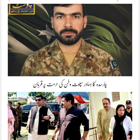
چارسدہ کا بہادر سپوت وطن کی حرمت پر قربان