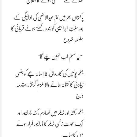
عہدے سے مستعفی ہونے کا اعلان
پاکستان بھر میں نمازِ عیدالاضحی کی ادائیگی کے
بعد سنتِ ابراہیمی کو زندہ رکھتے ہوئے قربانی کا
سلسلہ شروع
“یہ سسٹم اب نہیں چلے گا”
جہلم پولیس کی کارروائی،10 سالہ بچے کو جنسی
زیادتی کا نشانہ بنانے والا ملزم گرفتار،مقدمہ
درج
جہلم رکشہ اور ٹریلر میں تصادم رکشہ ڈرائیور اور
ایک عورت زخمی ٹریلر کا ڈرائیور فرار ہونے
میں کامیاب