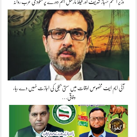
وزیر اعظم شہباز شریف اور فیلڈ مارشل اہم دورے پر سعودی عرب روانہ
آئی ایم ایف مخصوص اوقات میں سستی بجلی کی اجازت نہیں دے رہا،
وفاقی…