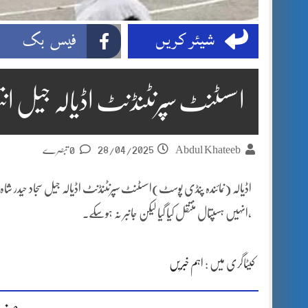
شیئر کریں
فیس بک
اسسٹنٹ سپرنٹنڈنٹ اڈیالہ جیل انت
28/04/2025
Abdul Khateeb
0 تبصرے
اڈیالہ (نمائندہ پنڈی پوسٹ)اسسٹنٹ سپرنٹنڈنٹ اڈیالہ جیل سجاد حیدر شاہ
،انہیں ہسپتال منتقل کیا گیا لیکن جانبر نہ ہوسکے۔
کیٹاگری میں :
اہم خبریں
مزی