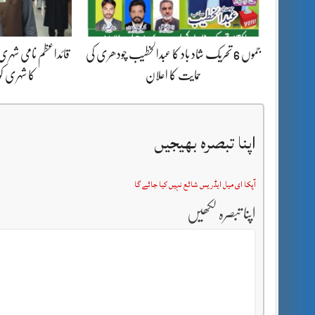
جموں 6 تحریک شاد باد کا عبدالخطیب چودھری کی
قائداعظم نامی شہری
حمایت کا اعلان
کا شہری ک
اپنا تبصرہ بھیجیں
آپکا ای میل ایڈریس شائع نہیں کیا جائے گا
اپنا تبصرہ لکھیں