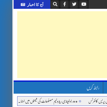
آج کا اخبار
رابطہ کریں
نفرنس
**راولپنڈی: پٹرولیم مصنوعات کی قیمتوں میں اضافے اور مہنگائی کے خلاف جم