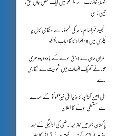
کہوٹہ: فائرنگ کے واقعے میں ایک شخص جاں بحق،
تین زخمی
انجینئر قمراسلام راجہ کی کمبوڈیا سے ہنگامی کال پر
چکری میں 16 افراد کا کامیاب ریسکیو
عمران خان سے دوستی ہونے کے باوجود چودھری
نثار نے تحریک انصاف میں شمولیت سے انکاری
رہے
علی امین گنڈاپور کا وزیراعلیٰ خیبرپختونخوا کے عہدے
سے مستعفی ہونے کا اعلان
پاکستان بھر میں نمازِ عیدالاضحی کی ادائیگی کے بعد
سنتِ ابراہیمی کو زندہ رکھتے ہوئے قربانی کا سلسلہ