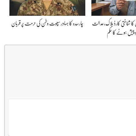
 کا شناختی کارڈ بلاک،عدالت
چارسدہ کا بہادر سپوت وطن کی حرمت پر قربان
و پیش ہونے کا حکم