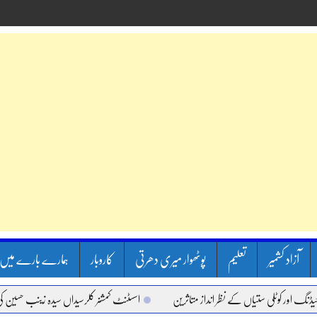
آزاد کشمیر
تعلیم
پوٹھوار میری دھرتی
کاروبار
ہمارے بارے میں
وٹلی ستیاں کے نظر انداز متاثرین
اسسٹنٹ کمشنر کلرسیداں سیدہ زینب حسین کی پریس کا