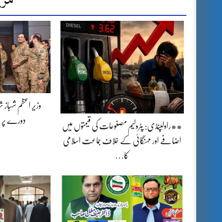
وزیر اعظم شہباز 
دورے پر 
**راولپنڈی: پٹرولیم مصنوعات کی قیمتوں میں
اضافے اور مہنگائی کے خلاف جماعت اسلامی
کا…