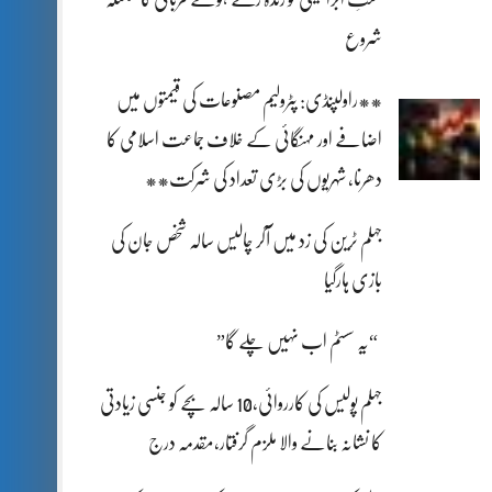
شروع
**راولپنڈی: پٹرولیم مصنوعات کی قیمتوں میں
اضافے اور مہنگائی کے خلاف جماعت اسلامی کا
دھرنا، شہریوں کی بڑی تعداد کی شرکت**
جہلم ٹرین کی زد میں آکر چالیس سالہ شخص جان کی
بازی ہارگیا
“یہ سسٹم اب نہیں چلے گا”
جہلم پولیس کی کارروائی،10 سالہ بچے کو جنسی زیادتی
کا نشانہ بنانے والا ملزم گرفتار،مقدمہ درج