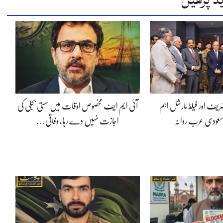
شریف اور فیلڈ مارشل اہم
آئی ایم ایف مخصوص اوقات میں سستی بجلی کی
سعودی عرب روانہ
اجازت نہیں دے رہا، وفاقی…