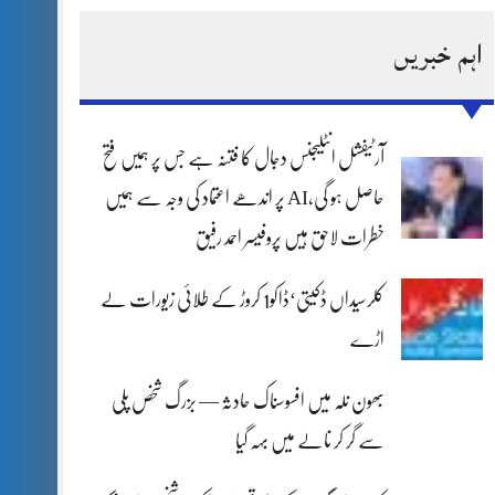
اہم خبریں
آرٹیفشل انٹلیجنس دجال کا فتنہ ہے جس پر ہمیں فتح
حاصل ہو گی،AI پر اندھے اعتماد کی وجہ سے ہمیں
خطرات لاحق ہیں پروفیسر احمد رفیق
کلرسیداں ڈکیتی‘ڈاکو1 کروڑ کے طلائی زیورات لے
اڑے
بھون نلہ میں افسوسناک حادثہ — بزرگ شخص پلی
سے گر کر نالے میں بہہ گیا