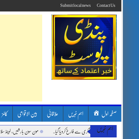
Skip
Submit local news
Contact Us
to
content
صفحہ اول
اہم خبریں
علاقائی
بین الاقوامی
کالمز
اہم خبریں
مون سون بارشیں، لینڈ سلائیڈنگ اور ک