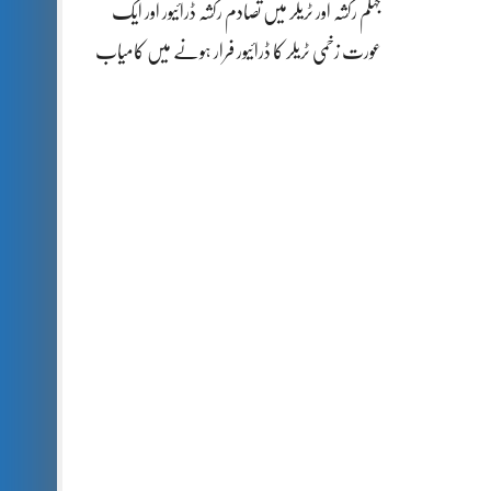
جہلم رکشہ اور ٹریلر میں تصادم رکشہ ڈرائیور اور ایک
عورت زخمی ٹریلر کا ڈرائیور فرار ہونے میں کامیاب