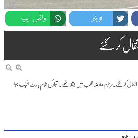
ٹویٹر
واٹس ایپ
قال کر گئے
 انتقال کر گئے۔مرحوم عارضہ قلب میں مبتلا تھے۔ اتوار کی شام ہارٹ اٹیک ہوا
د پڑھیں