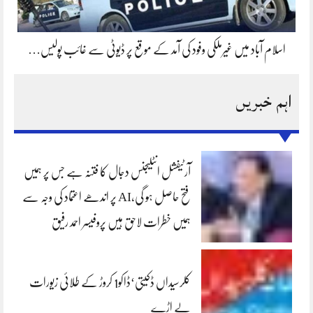
اسلام آباد میں غیرملکی وفود کی آمد کے موقع پر ڈیوٹی سے غائب پولیس…
اہم خبریں
آرٹیفشل انٹلیجنس دجال کا فتنہ ہے جس پر ہمیں
فتح حاصل ہو گی،AI پر اندھے اعتماد کی وجہ سے
ہمیں خطرات لاحق ہیں پروفیسر احمد رفیق
کلرسیداں ڈکیتی‘ڈاکو1 کروڑ کے طلائی زیورات
لے اڑے