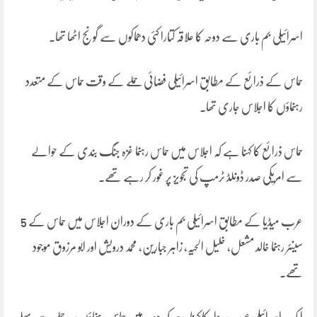
اسرائیلی بم باری سے دوحہ کا علاقہ کتارا کئی دھماکوں سے گونج اٹھا تھا۔
حماس کے ذرائع کے مطابق اسرائیلی فضائی حملے کے وقت حماس کے متعدد
رہنماؤں کا اجلاس جاری تھا۔
حماس ذرائع کا کہنا ہے کہ اجلاس میں حماس رہنما غزہ جنگ بندی کے حوالے
سے امریکی صدر ڈونلڈ ٹرمپ کی تجویز پر غور کر رہے تھے۔
عرب میڈیا کے مطابق اسرائیلی بم باری کے دوران اجلاس میں حماس کے 5
سینئر رہنما خالد مشعل، خلیل الحیہ، زاہر جبارین، محمد درویش اور ابو مرزوق موجود
تھے۔