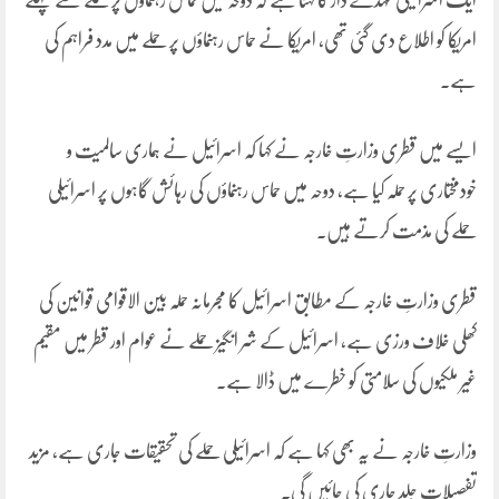
ایک اسرائیلی عہدے دار کا کہنا ہے کہ دوحہ میں حماس رہنماؤں پر حملے سے پہلے
امریکا کو اطلاع دی گئی تھی، امریکا نے حماس رہنماؤں پر حملے میں مدد فراہم کی
ہے۔
ایسے میں قطری وزارتِ خارجہ نے کہا کہ اسرائیل نے ہماری سالمیت و
خودمختاری پر حملہ کیا ہے، دوحہ میں حماس رہنماؤں کی رہائش گاہوں پر اسرائیلی
حملے کی مذمت کرتے ہیں۔
قطری وزارتِ خارجہ کے مطابق اسرائیل کا مجرمانہ حملہ بین الاقوامی قوانین کی
کھلی خلاف ورزی ہے، اسرائیل کے شر انگیز حملے نے عوام اور قطر میں مقیم
غیر ملکیوں کی سلامتی کو خطرے میں ڈالا ہے۔
وزارتِ خارجہ نے یہ بھی کہا ہے کہ اسرائیلی حملے کی تحقیقات جاری ہے، مزید
تفصیلات جلد جاری کی جائیں گی۔