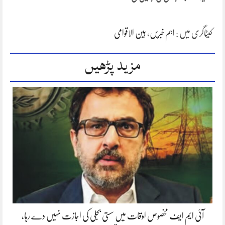
کیٹاگری میں :
اہم خبریں
،
بین الاقوامی
مزید پڑھیں
آئی ایم ایف مخصوص اوقات میں سستی بجلی کی اجازت نہیں دے رہا،