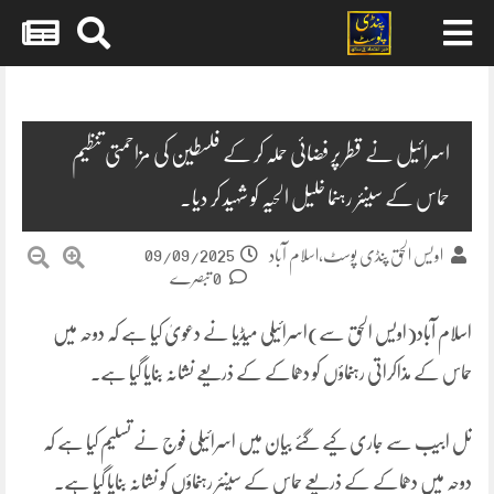
Skip
to
content
اسرائیل نے قطر پر فضائی حملہ کر کے فلسطین کی مزاحمتی تنظیم
حماس کے سینئر رہنما خلیل الحیہ کو شہید کر دیا.
09/09/2025
اویس الحق پنڈی پوسٹ،اسلام آباد
0 تبصرے
اسلام آباد(اویس الحق سے)اسرائیلی میڈیا نے دعویٰ کیا ہے کہ دوحہ میں
حماس کے مذاکراتی رہنماؤں کو دھماکے کے ذریعے نشانہ بنایا گیا ہے۔
تل ابیب سے جاری کیے گئے بیان میں اسرائیلی فوج نے تسلیم کیا ہے کہ
دوحہ میں دھماکے کے ذریعے حماس کے سینئر رہنماؤں کو نشانہ بنایا گیا ہے۔