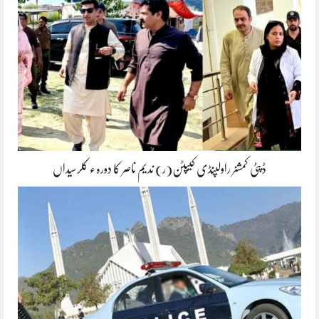
ڈپٹی کمشنر راولپنڈی کیپٹن(ر) ندیم ناصر کا دورہء کلرسیداں