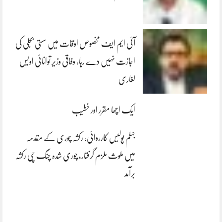
آئی ایم ایف مخصوص اوقات میں سستی بجلی کی
اجازت نہیں دے رہا، وفاقی وزیر توانائی اویس
لغاری
ایک اچھا مقرر اور خطیب
جہلم پولیس کارروائی، رکشہ چوری کے مقدمہ
میں ملوث ملزم گرفتار، چوری شدہ چنگ چی رکشہ
برآمد