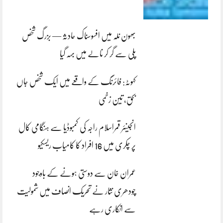
بھون نلہ میں افسوسناک حادثہ — بزرگ شخص
پلی سے گر کر نالے میں بہہ گیا
کہوٹہ: فائرنگ کے واقعے میں ایک شخص جاں
بحق، تین زخمی
انجینئر قمراسلام راجہ کی کمبوڈیا سے ہنگامی کال
پر چکری میں 16 افراد کا کامیاب ریسکیو
عمران خان سے دوستی ہونے کے باوجود
چودھری نثار نے تحریک انصاف میں شمولیت
سے انکاری رہے