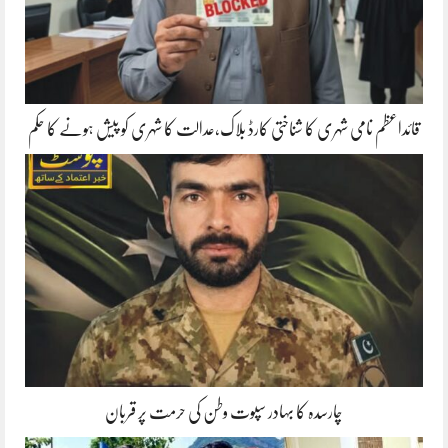
قائداعظم نامی شہری کا شناختی کارڈ بلاک،عدالت کا شہری کو پیش ہونے کا حکم
چارسدہ کا بہادر سپوت وطن کی حرمت پر قربان