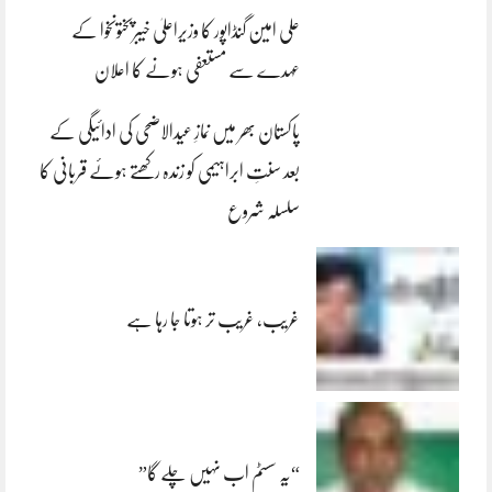
علی امین گنڈاپور کا وزیراعلیٰ خیبرپختونخوا کے
عہدے سے مستعفی ہونے کا اعلان
پاکستان بھر میں نمازِ عیدالاضحی کی ادائیگی کے
بعد سنتِ ابراہیمی کو زندہ رکھتے ہوئے قربانی کا
سلسلہ شروع
غریب، غریب تر ہوتا جا رہا ہے
“یہ سسٹم اب نہیں چلے گا”