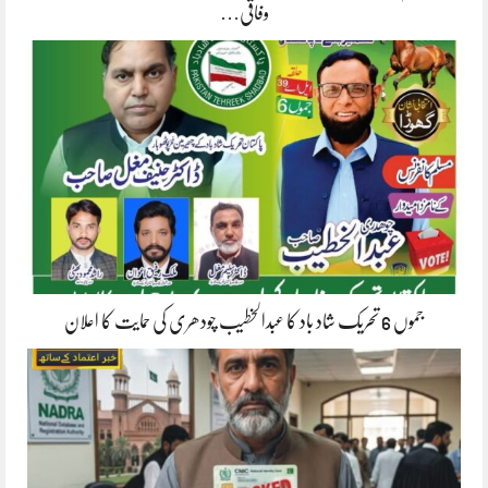
وفاقی…
جموں 6 تحریک شاد باد کا عبدالخطیب چودھری کی حمایت کا اعلان