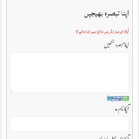
اپنا تبصرہ بھیجیں
آپکا ای میل ایڈریس شائع نہیں کیا جائے گا
اپنا تبصرہ لکھیں
آپکا نام
*