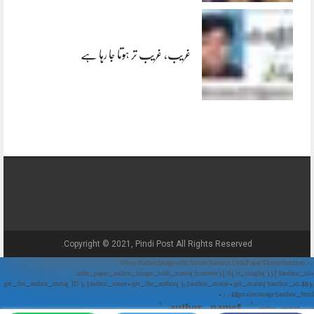
غریب، غریب تر ہوتا جا رہا ہے
Copyright © 2021, Pindi Post All Rights Reserved.
// Show Author Image with Author Name in UrduPaper Theme function
urdu_paper_author_image_with_name($content) { if (is_single()) { $author_id =
get_the_author_meta('ID'); $author_name = get_the_author(); $author_avatar = get_avatar($author_id, 48);
// 48px size image $author_html = '
' . $author_name . '
' . $author_avatar . '