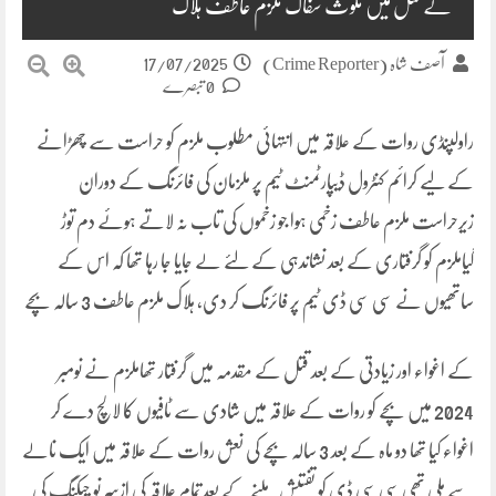
کے قتل میں ملوث سفاک ملزم عاطف ہلاک
17/07/2025
آصف شاہ (Crime Reporter)
0 تبصرے
راولپنڈی روات کے علاقہ میں انتہائی مطلوب ملزم کو حراست سے چھڑانے
کے لیے کرائم کنٹرول ڈیپارٹمنٹ ٹیم پر ملزمان کی فائرنگ کے دوران
زیرحراست ملزم عاطف زخمی ہوا جو زخموں کی تاب نہ لاتے ہوئے دم توڑ
گیاملزم کو گرفتاری کے بعد نشاندہی کے لئے لے جایا جا رہا تھا کہ اس کے
ساتھیوں نے سی سی ڈی ٹیم پر فائرنگ کر دی، ہلاک ملزم عاطف 3 سالہ بچے
کے اغواء اور زیادتی کے بعد قتل کے مقدمہ میں گرفتار تھاملزم نے نومبر
2024 میں بچے کو روات کے علاقہ میں شادی سے ٹافیوں کا لالچ دے کر
اغواء کیا تھا دو ماہ کے بعد 3 سالہ بچے کی نعش روات کے علاقہ میں ایک نالے
سے ملی تھی سی سی ڈی کو تفتیش ملنے کے بعد تمام علاقہ کی ازسر نو چیکنگ کی