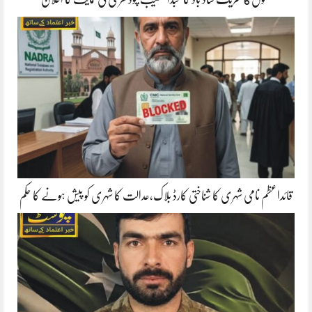
قائداعظم نامی شہری کا شناختی کارڈ بلاک،عدالت کا شہری کو پیش ہونے کا حکم