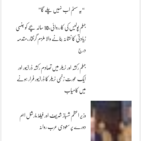
“یہ سسٹم اب نہیں چلے گا”
جہلم پولیس کی کارروائی،10 سالہ بچے کو جنسی
زیادتی کا نشانہ بنانے والا ملزم گرفتار،مقدمہ
درج
جہلم رکشہ اور ٹریلر میں تصادم رکشہ ڈرائیور اور
ایک عورت زخمی ٹریلر کا ڈرائیور فرار ہونے
میں کامیاب
وزیر اعظم شہباز شریف اور فیلڈ مارشل اہم
دورے پر سعودی عرب روانہ