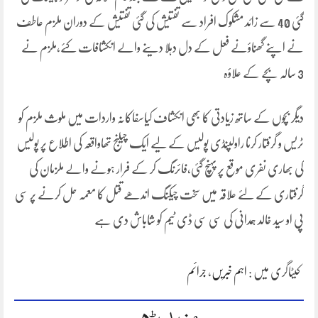
گئی 40 سے زائد مشکوک افراد سے تفتیش کی گئی تفتیش کے دوران ملزم عاطف
نے اپنے گھناؤنے فعل کے دل دہلا دینے والے انکشافات کئے،ملزم نے
3 سالہ بچے کے علاؤہ
دیگر بچوں کے ساتھ زیادتی کا بھی انکشاف کیاسفاکانہ واردات میں ملوث ملزم کو
ٹریس و گرفتار کرنا راولپنڈی پولیس کے لیے ایک چیلنج تھاواقعہ کی اطلاع پر پولیس
کی بھاری نفری موقع پر پہنچ گئی،فائرنگ کر کے فرار ہونے والے ملزمان کی
گرفتاری کے لئے علاقہ میں سخت چیکنگ اندھے قتل کا معمہ حل کرنے پر سی
پی او سید خالد ہمدانی کی سی سی ڈی ٹیم کو شاباش دی ہے
کیٹاگری میں :
اہم خبریں
،
جرائم
مزید پڑھیں