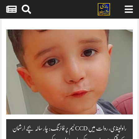
Skip
to
content
راولپنڈی، روات میں CCD ٹیم پر فائرنگ: چار سالہ بچے ارشمان