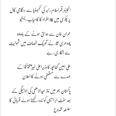
انجینئر قمراسلام راجہ کی کمبوڈیا سے ہنگامی کال
پر چکری میں 16 افراد کا کامیاب ریسکیو
عمران خان سے دوستی ہونے کے باوجود
چودھری نثار نے تحریک انصاف میں شمولیت
سے انکاری رہے
علی امین گنڈاپور کا وزیراعلیٰ خیبرپختونخوا کے
عہدے سے مستعفی ہونے کا اعلان
پاکستان بھر میں نمازِ عیدالاضحی کی ادائیگی کے
بعد سنتِ ابراہیمی کو زندہ رکھتے ہوئے قربانی کا
سلسلہ شروع