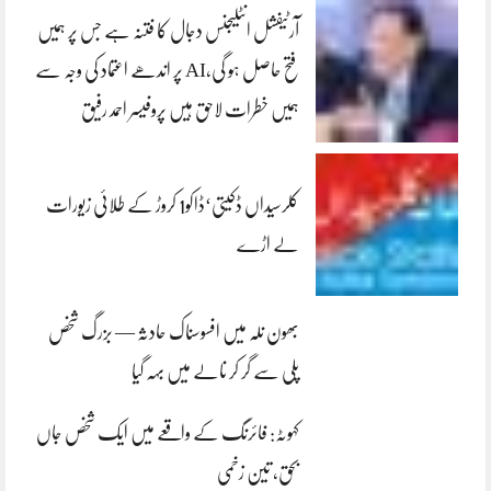
آرٹیفشل انٹلیجنس دجال کا فتنہ ہے جس پر ہمیں
فتح حاصل ہو گی،AI پر اندھے اعتماد کی وجہ سے
ہمیں خطرات لاحق ہیں پروفیسر احمد رفیق
کلرسیداں ڈکیتی‘ڈاکو1 کروڑ کے طلائی زیورات
لے اڑے
بھون نلہ میں افسوسناک حادثہ — بزرگ شخص
پلی سے گر کر نالے میں بہہ گیا
کہوٹہ: فائرنگ کے واقعے میں ایک شخص جاں
بحق، تین زخمی