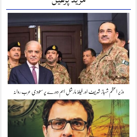
وزیر اعظم شہباز شریف اور فیلڈ مارشل اہم دورے پر سعودی عرب روانہ