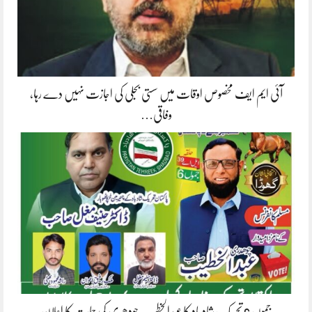
آئی ایم ایف مخصوص اوقات میں سستی بجلی کی اجازت نہیں دے رہا،
وفاقی…
جموں 6 تحریک شاد باد کا عبدالخطیب چودھری کی حمایت کا اعلان