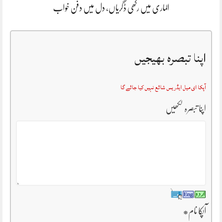
الماری میں رکھی ڈگریاں، دل میں دفن خواب
اپنا تبصرہ بھیجیں
آپکا ای میل ایڈریس شائع نہیں کیا جائے گا
اپنا تبصرہ لکھیں
آپکا نام
*