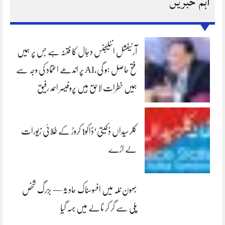
اہم خبریں
آرٹیفشل انٹلیجنس دجال کا فتنہ ہے جس پر ہمیں
فتح حاصل ہو گی،AI پر اندھے اعتماد کی وجہ سے
ہمیں خطرات لاحق ہیں پروفیسر احمد رفیق
کلرسیداں ڈکیتی‘ڈاکو1 کروڑ کے طلائی زیورات
لے اڑے
بھون نلہ میں افسوسناک حادثہ — بزرگ شخص
پلی سے گر کر نالے میں بہہ گیا