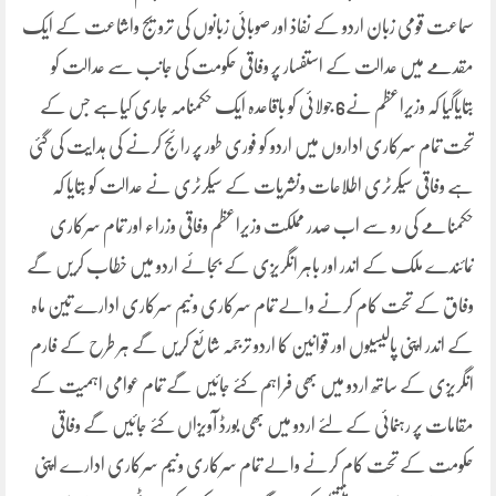
سماعت قومی زبان اردو کے نفاذ اور صوبائی زبانوں کی ترویج واشاعت کے ایک
مقدمے میں عدالت کے استفسار پر وفاقی حکومت کی جانب سے عدالت کو
بتایاگیا کہ وزیراعظم نے6 جولائی کو باقاعدہ ایک حکمنامہ جاری کیاہے جس کے
تحت تمام سرکاری اداروں میں اردو کو فوری طور پر رائج کرنے کی ہدایت کی گئی
ہے وفاقی سیکرٹری اطلاعات ونشریات کے سیکرٹری نے عدالت کو بتایا کہ
حکمنامے کی رو سے اب صدر مملکت وزیراعظم وفاقی وزراء اور تمام سرکاری
نمائندے ملک کے اندر اور باہر انگریزی کے بجائے اردو میں خطاب کریں گے
وفاق کے تحت کام کرنے والے تمام سرکاری ونیم سرکاری ادارے تین ماہ
کے اندر اپنی پالیسیوں اور قوانین کا اردو ترجمہ شائع کریں گے ہر طرح کے فارم
انگریزی کے ساتھ اردو میں بھی فراہم کئے جائیں گے تمام عوامی اہمیت کے
مقامات پر رہنمائی کے لئے اردو میں بھی بورڈ آویزاں کئے جائیں گے وفاقی
حکومت کے تحت کام کرنے والے تمام سرکاری ونیم سرکاری ادارے اپنی