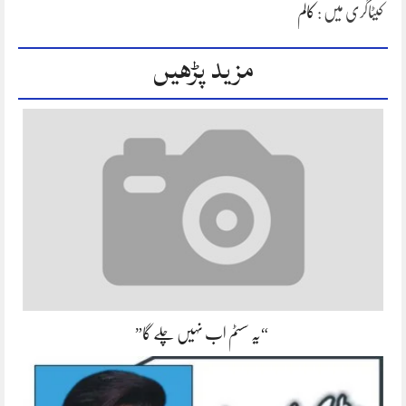
کیٹاگری میں :
کالم
مزید پڑھیں
“یہ سسٹم اب نہیں چلے گا”