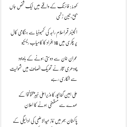
کہوٹہ: فائرنگ کے واقعے میں ایک شخص جاں
بحق، تین زخمی
انجینئر قمراسلام راجہ کی کمبوڈیا سے ہنگامی کال
پر چکری میں 16 افراد کا کامیاب ریسکیو
عمران خان سے دوستی ہونے کے باوجود
چودھری نثار نے تحریک انصاف میں شمولیت
سے انکاری رہے
علی امین گنڈاپور کا وزیراعلیٰ خیبرپختونخوا کے
عہدے سے مستعفی ہونے کا اعلان
پاکستان بھر میں نمازِ عیدالاضحی کی ادائیگی کے