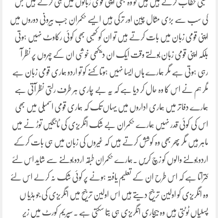
کھبی خطاب کرتے ہیں ہیں تو وہ بھی اپنی قومی زبانوں میں ہی کرتے ہیں جس
کی سب سے بڑی مثال چین اور ترکی ہیں ایسے حکمران جب بیرونی دوروں میں
اپنی قومی زبان میں بات کرتے ہیں تو ان کو کھبی بھی کوئی رکاوٹ نہیں ہوتی
بلکہ اپنی قومی زبان بولتے وقت ایک ان دیکھی خوشی ان کے چہروں پر نظر آ
رہی ہوتی ہے مگر ہمارے ہاں ایسا نہیں ہوتا کہنے کو تو اردو ہماری قومی زبان ہے
مگر ہم نے اس کا وہ حال کر دیا ہے کہ یہ بے چاری ہر طرف رلتی نظر آتی ہے
ہمارے دفاتر میں ہماری اداروں میں یہاں تک کہ ہماری قومی اسمبلی میں بھی
اس کی کوئی قدر نہیں ہمارے حکمران بے شک انگریزی کی ٹانگیں توڑ نے میں
ماہر ہیں مگر پھر بھی وہ کوشش کرتے ہیں کہ غیروں کی زبان میں ہی بات کرکے
اردو بولنے والوں کو زچ کریں ۔ہمارے حکمران طبقہ اردو بولنے سے شاید اس لئے
کتراتا ہے کہ اس طرح ان کے تعلیم یافتہ ہونے پر کوئی شک نہ کرلے اس لئے
وہ انگریزی کو اولین ترجیح دیتے ہیں اس اولین ترجیح میں انگریزی کی جو ہڈیا ں
پسلیاں ٹوٹتی ہیں وہ بیچاری انگریزی ہی بتا سکتی ہے ۔ سپریم کورٹ میں زیر