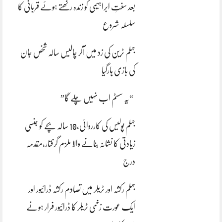
بعد سنتِ ابراہیمی کو زندہ رکھتے ہوئے قربانی کا
سلسلہ شروع
جہلم ٹرین کی زد میں آکر چالیس سالہ شخص جان
کی بازی ہارگیا
“یہ سسٹم اب نہیں چلے گا”
جہلم پولیس کی کارروائی،10 سالہ بچے کو جنسی
زیادتی کا نشانہ بنانے والا ملزم گرفتار،مقدمہ
درج
جہلم رکشہ اور ٹریلر میں تصادم رکشہ ڈرائیور اور
ایک عورت زخمی ٹریلر کا ڈرائیور فرار ہونے