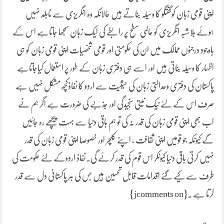
اپنی قومی زبان کوگفتگو کا وسیلہ بناتے ہیں حالانکہ وہ انگریزی سے نابلد نہیں
ہوئے بلاشبہ انگریزی کو عالمی سطح پر رابطے کی ایک زبان سمجھا جاتاہے اس کے
باوجود درجنوں ممالک میں ان کی حکومتی اور قومی شخصیات اپنی قومی زبان کو ہی
اظہار کا وسیلہ بناتی ہیں اور اسے ہی دفتری زبان کے طور پر استعمال کیاجاتاہے
پاکستان کی دفتری وعدالتی زبان کی حیثیت سے اردو کا نفاذکچھ مشکل نہیں ہے
صرف اس کے لئے نیک نیتی سنجیدگی اور جذبے کی ضرورت ہے اگر ہم نے
اب بھی اپنی قومی زبان کی قدر نہ کی تو ہم باقی دنیا سے بہت پیچھے رہ جائیں
گے کیونکہ جو قومیں اپنی ثقافت ، اپنے کلچر اور خصوصا اپنی قومی زبان کی قدر
نہیں کرتی باقی دنیا کیونکر اس قوم کی قدر کرئے گی۔نفاذ اردوکے لئے حکومت کی
طرف سے کیے گئے اقدامات قابل تحسین ہیں جس کی ہر پاکستانی دل سے قدر
کرتا ہے ۔{jcomments on}