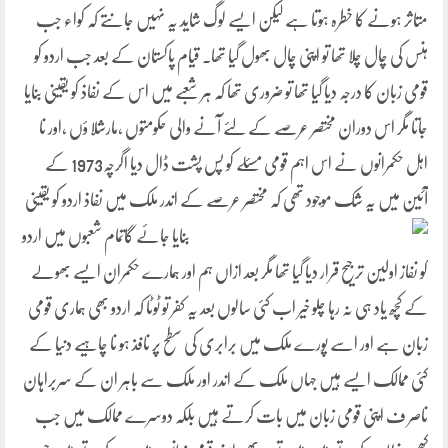
متاثر ہونے کا خطرہ ہوتا ہے لیکن ایسے لوگ شاید یہ نہیں جانتے کہ کواء جب
ہنس کی چال چلا تھا تو اپنی چال بھول گیا تھا۔ قیام پاکستان کے بعد جب اردو کو
قومی زبان کا درجہ دیا گیا تھا تو ضروری تھا کہ ہر شعبے میں اس کے نفاذ کو یقینی بنایا
جاتا مگر اس دوران مختصر عرصے کے لئے آنے والی حکومتوں ،مارشلا ؤں ،اور نا
اہل حکمرانوں نے اس اہم قومی مسئلے کو پس پشت ڈال دیا اگرچہ1973 کے
آئین میں یہ شک موجود تھی کہ مختصر عرصے کے اندر ملک میں نفاذ اردو کو یقینی
بنایا جائے گاتمام
شعبوں میں اردو
کو نفاز اولین ترجیح قرار دیا گیا تھا مگر بعد ازاں ہم اور ہمارے حکمران ایسے بھولے
کے کچھ یاد ہی نہ رہا چلو خیر اب کئی سالوں بعد یہ کفر تو ٹوٹا کہ اردو بھی ہماری قومی
زبان ہے اور اسے پورے ملک میں برابری کی سطح پر نافذ ہو نا چاہیے دنیا کے
کئی ممالک ایسے ہیں جہاں ملک کے اندر اور ملک سے باہر ان کے سربراہان
ناصر ف اپنی قومی زبان میں بات کرتے ہیں بلکہ دوسرے ممالک میں جب