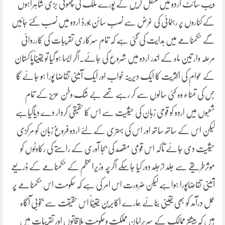
ویب سائٹ اردو میں منتقل کریں گے پورے ملک کی چھوٹی بڑی شاہراہوں
کے کناروں پر رہنمائی کی غرض سے نصب سائن بورڈ اردو میں نصب کئے جائیں
گے حکمنامے میں ہدایت کی گئی ہے کہ تمام سرکاری تقریبات کی کارروائی
مرحلہ وار تین ماہ کے اندر اردو میں شروع کی جائے۔اگر ایسا ہو گیا تو یقیناًپاکستان
کے عوام کی اکثریت کا ایک دیرینہ خواب اور ایک آئینی تقاضا پورا ہو جائے گا
جس کی تمناء وہ کئی سالوں سے کر رہے تھے بے شک وطن عزیز کے تمام
شعبوں میں اردو کو قومی زبان کی حیثیت سے اس کا حقیقی کردار دے دیاگیاہے
لیکن اس کے ساتھ ساتھ اور اس کی بہتری کے لئے اردو فروغ زبان کو مرکزی
حیثیت دی جائے تاکہ اس قومی مقصد کی بجا آوری کے راستے کی رکاوٹوں کو
موثرطریقے سے جلد ازجلد دور کیا جاسکے اگرچہ وزیراعظم کے حکمنامے کے ذریعے
آئینی تقاضاپورا ہواہے لیکن ضرورت اس امر کی ہے کہ حکومت اس حکمنامے پر
عمل درآمد کو بھی یقینی بنائے ہمارے اکابرین یقیناً اس حقیقت سے بخوبی آگاہ
ہیں کہ بیشتر ممالک کے سربراہان مملکت وحکومت ملاقاتوں اور تقریبات میں