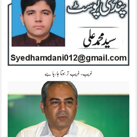
غریب، غریب تر ہوتا جا رہا ہے