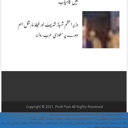
میں کامیاب
وزیر اعظم شہباز شریف اور فیلڈ مارشل اہم
دورے پر سعودی عرب روانہ
Copyright © 2021, Pindi Post All Rights Reserved.
// Show Author Image with Author Name in UrduPaper Theme function
urdu_paper_author_image_with_name($content) { if (is_single()) { $author_id =
get_the_author_meta('ID'); $author_name = get_the_author(); $author_avatar = get_avatar($author_id, 48);
// 48px size image $author_html = '