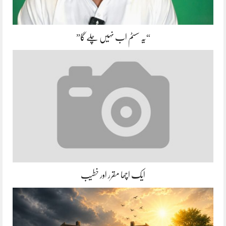
“یہ سسٹم اب نہیں چلے گا”
ایک اچھا مقرر اور خطیب