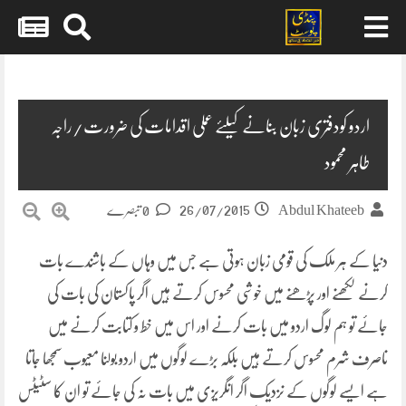
Skip
to
content
اردو کودفتری زبان بنانے کیلئے عملی اقدامات کی ضرورت/راجہ
طاہر محمود
26/07/2015
Abdul Khateeb
0 تبصرے
دنیا کے ہر ملک کی قومی زبان ہوتی ہے جس میں وہاں کے باشندے بات
کرنے لکھنے اور پڑھنے میں خوشی محسوس کرتے ہیں اگر پاکستان کی بات کی
جائے تو ہم لوگ اردو میں بات کرنے اور اس میں خط و کتابت کرنے میں
ناصرف شرم محسوس کرتے ہیں بلکہ بڑے لوگوں میں اردو بولنا معیوب سمجھا جاتا
ہے ایسے لوگوں کے نزدیک اگر انگریزی میں بات نہ کی جائے
تو ان کا سٹیٹس