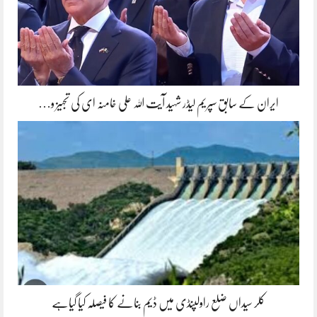
ایران کے سابق سپریم لیڈر شہید آیت اللہ علی خامنہ ای کی تجہیز و…
کلر سیداں ضلع راولپنڈی میں ڈیم بنانے کا فیصلہ کیا گیاہے