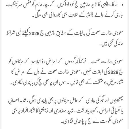
دے گا، واپسی کا خرچہ عازمین حج خود ادا کریں گے، بیمار عازم کو فٹنس سرٹیفکیٹ
جاری کرنے والے ڈاکٹرز کے خلاف بھی کارروائی بھی ہوگی۔
سعودی وزارت صحت کی ہدایات کے مطابق عازمین حج 2026 کیلئے طبی شرائط
عائد کی گئی ہیں۔
سعودی وزارت صحت نے کہا کہ گردوں کے امراض ، ڈائیلاسز کے مریضوں کو
حج 2026 کی اجازت نہیں ، سعودی وزارت صحت نے دل کے امراض کا
شکار مریض جو مشقت کے بھی قابل نہ ہوں ان پر بھی حج کی پاپندی لگادی۔
پھیپھڑوں اور جگر کی بیماری کے حامل مریضوں پر بھی پاپندی ہوگی ، شدید اعصابی
یا نفسیاتی امراض ، کمزور یاداشت ، شدید معذوری اور ڈیمنشیا کا شکار افراد پر بھی
سعودی حکومت نے حج پر پابندی لگادی۔