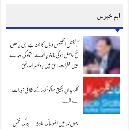
اہم خبریں
آرٹیفشل انٹلیجنس دجال کا فتنہ ہے جس پر ہمیں
فتح حاصل ہو گی،AI پر اندھے اعتماد کی وجہ سے
ہمیں خطرات لاحق ہیں پروفیسر احمد رفیق
کلرسیداں ڈکیتی‘ڈاکو1 کروڑ کے طلائی زیورات
لے اڑے
بھون نلہ میں افسوسناک حادثہ — بزرگ شخص