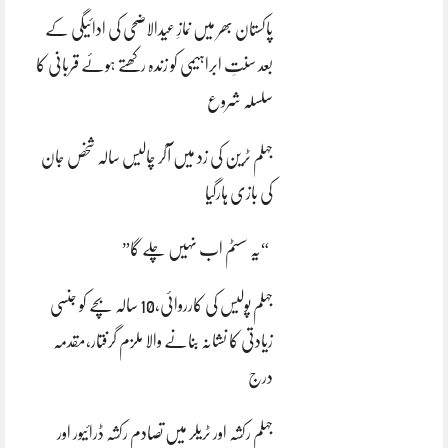
پاکستان بھر میں نمازِ عیدالاضحی کی ادائیگی کے
بعد سنتِ ابراہیمی کو زندہ رکھتے ہوئے قربانی کا
سلسلہ شروع
جہلم ٹرین کی زد میں آکر چالیس سالہ شخص جان
کی بازی ہارگیا
“یہ سسٹم اب نہیں چلے گا”
جہلم پولیس کی کارروائی،10 سالہ بچے کو جنسی
زیادتی کا نشانہ بنانے والا ملزم گرفتار،مقدمہ
درج
جہلم رکشہ اور ٹریلر میں تصادم رکشہ ڈرائیور اور