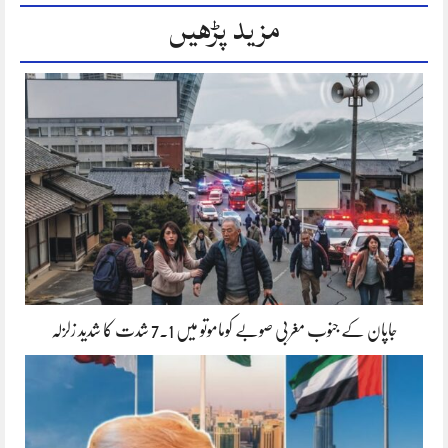
مزید پڑھیں
جاپان کے جنوب مغربی صوبے کوماموتو میں 7.1 شدت کا شدید زلزلہ