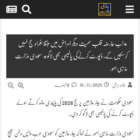
Skip
to
content
*اب عارضہ قلب سمیت دیگر امراض میں مبتلا افراد حج نہیں
کرسکیں گے، ڈپورٹ کرنےکی پالیسی بھی لاگو* سعودی وزارت
مذہبی امور
16/11/2025
خالد بزمی
0 تبصرے
سعودی حکومت نے بیمار عازمین پر حج 2026 کی پاپندی عائد کرتے ہوئے
ڈپورٹ کرنے کی پالیسی بھی لاگو کر دی۔
سعودی وزارت مذہبی امور نے کہا کہ بیمار عازمین کو سعودی عرب واپس وطن بھیج