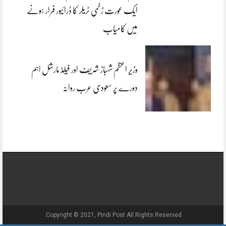
ایک عورت زخمی ٹریلر کا ڈرائیور فرار ہونے
میں کامیاب
وزیر اعظم شہباز شریف اور فیلڈ مارشل اہم
دورے پر سعودی عرب روانہ
Copyright © 2021, Pindi Post All Rights Reserved.