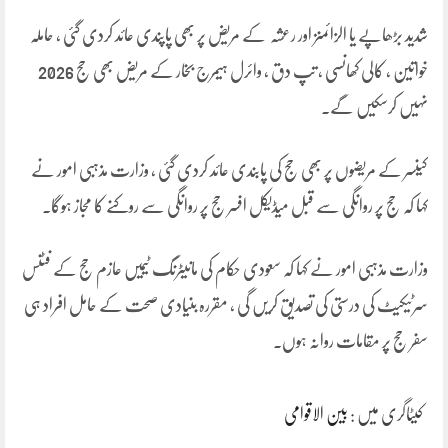
شدید بڑھاپے یا الزائمنز اور رعشہ کے مریض پر بھی پاپندی عائد کردی گئی ، حاملہ
خواتین ، کالی کھانسی ، تپ دق ، وائرل ہیمرج بخار کے مریض بھی حج 2026
نہیں کرسکیں گے۔
کینسر کے مریضوں پر بھی حج کی پابندی عائد کردی گئی ، وزارت مذہبی امور نے
کہا کہ حج پر روانگی سے قبل میڈیکل افسر حج پر روانگی سے روکنے کا مجاز ہوگا۔
وزارت مذہبی امور نے کہا کہ سعودی حکام کی مانیٹرنگ ٹیمیں عازم حج کے فٹنس
سرٹیکیٹ کی درستی کی تصدیق کریں گی ، مقررہ بنیادی صحت کے حامل افراد ہی
سفر حج پر مقامات روانہ ہوں۔
کیٹاگری میں :
بین الاقوامی