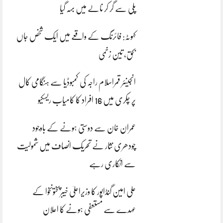
پلی سے گر کر نالے میں بہہ گیا
کہوٹہ: فائرنگ کے واقعے میں ایک شخص جاں
بحق، تین زخمی
انجینئر قمراسلام راجہ کی کمبوڈیا سے ہنگامی کال
پر چکری میں 16 افراد کا کامیاب ریسکیو
عمران خان سے دوستی ہونے کے باوجود
چودھری نثار نے تحریک انصاف میں شمولیت
سے انکاری رہے
علی امین گنڈاپور کا وزیراعلیٰ خیبرپختونخوا کے
عہدے سے مستعفی ہونے کا اعلان