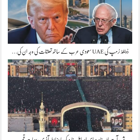
ڈونلڈ ٹرمپ کی UAE سعودی عر ب کے ساتھ تعلقات کی وجہ ان کی…
شہید آیت اللہ خامنہ ای اور اہل خانہ کی با ضابطہ آخری رسومات قم…