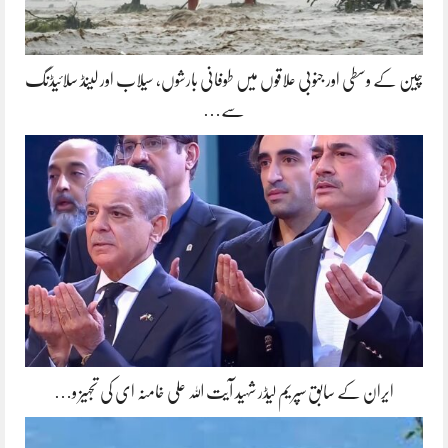
چین کے وسطی اور جنوبی علاقوں میں طوفانی بارشوں، سیلاب اور لینڈ سلائیڈنگ
سے…
ایران کے سابق سپریم لیڈر شہید آیت اللہ علی خامنہ ای کی تجہیز و…