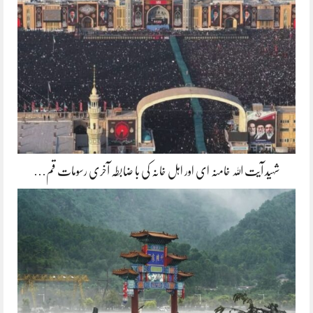
شہید آیت اللہ خامنہ ای اور اہل خانہ کی با ضابطہ آخری رسومات قم…