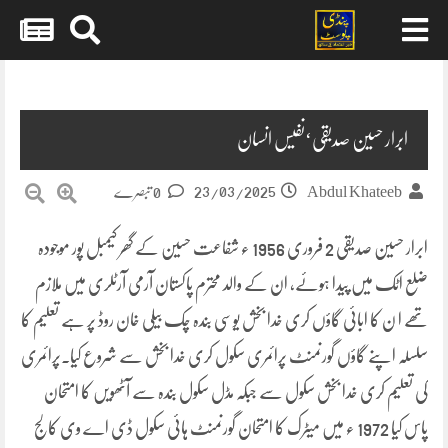
Skip
to
content
ابرار حسین صدیقی‘نفیس انسان
23/03/2025
Abdul Khateeb
0 تبصرے
ابرار حسین صدیقی 2 فروری 1956 ء شفاعت حسین کے گھر کیمبل پور موجودہ
ضلع اٹک میں پیدا ہوئے، ان کے والد محترم پاکستان آرمی آرٹلری میں ملازم
تھے ا ن کا ابائی گاؤں کری خدا بخش یوسی بندہ چک بیلی خان روڈ پر ہے تعلیم کا
سلسلہ اپنے گاؤں گورنمنٹ پرائمری سکول کری خدا بخش سے شروع کیا۔پرائمری
کی تعلیم کری خدا بخش سکول سے جبکہ مڈل سکول بندہ سے آٹھویں کا امتحان
پاس کیا 1972 ء میں میٹرک کا امتحان گورنمنٹ ہائی سکول ڈی اے وی کالج