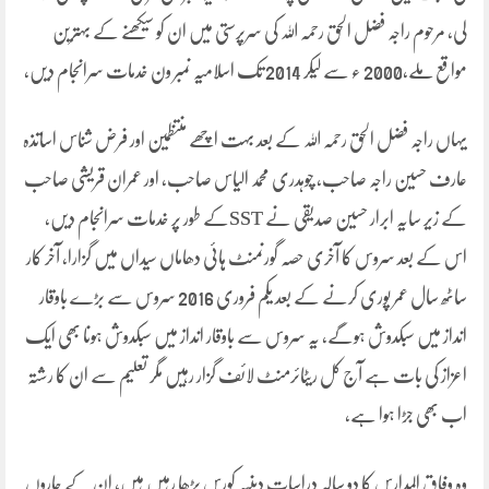
لی، مرحوم راجہ فضل الحق رحمہ اللہ کی سرپرستی میں ان کو سیکھنے کے بہترین
مواقع ملے،2000 ء سے لیکر 2014 تک اسلامیہ نمبر ون خدمات سرانجام دیں،
یہاں راجہ فضل الحق رحمہ اللہ کے بعد بہت اچھے منتظمین اور فرض شناس اساتذہ
عارف حسین راجہ صاحب، چوہدری محمد الیاس صاحب، اور عمران قریشی صاحب
کے زیر سایہ ابرار حسین صدیقی نے SSTکے طور پر خدمات سرانجام دیں،
اس کے بعد سروس کا آخری حصہ گورنمنٹ ہائی دھاماں سیداں میں گزارا، آخر کار
ساٹھ سال عمر پوری کرنے کے بعد یکم فروری 2016 سروس سے بڑے باوقار
انداز میں سبکدوش ہوگے، یہ سروس سے باوقار انداز میں سبکدوش ہونا بھی ایک
اعزاز کی بات ہے آج کل ریٹائرمنٹ لائف گزار رہیں مگر تعلیم سے ان کا رشتہ
اب بھی جڑا ہوا ہے،
وہ وفاق المدارس کا دو سالہ دراسات دینیہ کورس پڑھا رہیں ہیں، ان کے چاروں