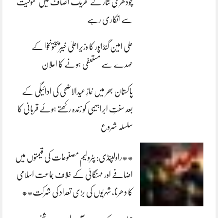
چودھری نثار نے تحریک انصاف میں شمولیت
سے انکاری رہے
علی امین گنڈاپور کا وزیراعلیٰ خیبرپختونخوا کے
عہدے سے مستعفی ہونے کا اعلان
پاکستان بھر میں نمازِ عیدالاضحی کی ادائیگی کے
بعد سنتِ ابراہیمی کو زندہ رکھتے ہوئے قربانی کا
سلسلہ شروع
**راولپنڈی: پٹرولیم مصنوعات کی قیمتوں میں
اضافے اور مہنگائی کے خلاف جماعت اسلامی
کا دھرنا، شہریوں کی بڑی تعداد کی شرکت**