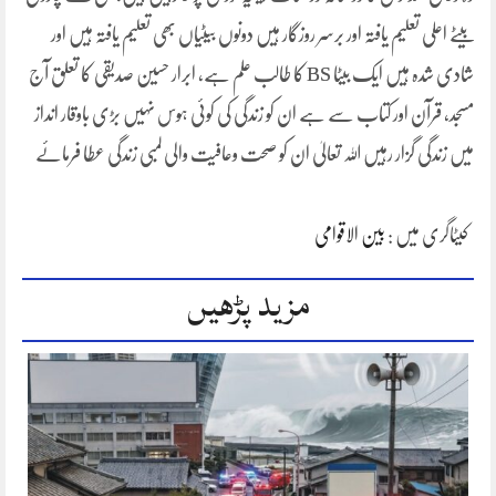
بیٹے اعلی تعلیم یافتہ اور برسر روزگار ہیں دونوں بیٹیاں بھی تعلیم یافتہ ہیں اور
شادی شدہ ہیں ایک بیٹا BS کا طالب علم ہے، ابرار حسین صدیقی کا تعلق آج
مسجد، قرآن اور کتاب سے ہے ان کو زندگی کی کوئی ہوس نہیں بڑی باوقار انداز
میں زندگی گزار رہیں اللہ تعالیٰ ان کو صحت وعافیت والی لمبی زندگی عطا فرمائے
کیٹاگری میں :
بین الاقوامی
مزید پڑھیں