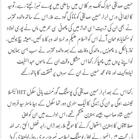
حسین صدیقی میٹرک تک ہر کلاس میں ریاضی میں پورے نمبرز لیتے رہے، توحید
کا ابتدائی درس ابرار حسین صدیقی کو نانا کی گود سے ملا، اس کے ساتھ والدہ محترمہ
نے بھی ان کی تربیت اسی انداز میں کی چھوٹی سی عمر میں ماں نے پوری اولاد
کو سکھایا جو مہمان آئے اس کو السلام علیکم ورحمتہ اللہ وبرکاتہ کہیں،ہمیشہ سچ بولیں،
نماز بالکل نہ چھوڑیں۔والد کی وفات کے بعد والدہ محترمہ نے سب بہن بھائیوں
کو اپنے پروں میں چھپا کر رکھا اس مشکل وقت ان کے ماموں عبد الطیف
ایڈووکیٹ اور خالو محمد حسین نے ان کے سروں پر شفقت کا ہاتھ رکھے
رکھا اس کے بعد ابرار حسین صدیقی کی پوسٹنگ گورنمنٹ ہائی سکول HIT ٹیکسلا
کینٹ ہوگی یہ ان کی زندگی کا ایک سنہری دور تھا سکول کے ہیڈ ماسٹر سید فردوس
حسین شاہ صاحب جیسے بہترین منتظم تھے، اس ادارے میں ان کو اپنی
صلاحیتوں کا بہترین استعمال کرنے کا موقع ملا، بعد ازاں راجہ فضل الحق رحمہ اللہ
کی محبت میں انھوں نے اپنی پوسٹنگ اسلامیہ نمبر ون مری روڈ راولپنڈی کروا