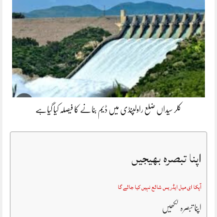
کلر سیداں ضلع راولپنڈی میں ڈیم بنانے کا فیصلہ کیا گیاہے
اپنا تبصرہ بھیجیں
آپکا ای میل ایڈریس شائع نہیں کیا جائے گا
اپنا تبصرہ لکھیں