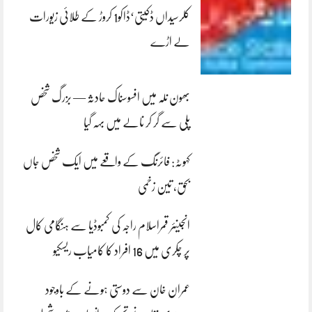
کلرسیداں ڈکیتی‘ڈاکو1 کروڑ کے طلائی زیورات
لے اڑے
بھون نلہ میں افسوسناک حادثہ — بزرگ شخص
پلی سے گر کر نالے میں بہہ گیا
کہوٹہ: فائرنگ کے واقعے میں ایک شخص جاں
بحق، تین زخمی
انجینئر قمراسلام راجہ کی کمبوڈیا سے ہنگامی کال
پر چکری میں 16 افراد کا کامیاب ریسکیو
عمران خان سے دوستی ہونے کے باوجود