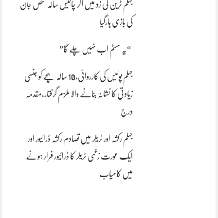
جہلم ٹرین کی زد میں آکر چالیس سالہ شخص جان
کی بازی ہارگیا
“یہ سسٹم اب نہیں چلے گا”
جہلم پولیس کی کارروائی،10 سالہ بچے کو جنسی
زیادتی کا نشانہ بنانے والا ملزم گرفتار،مقدمہ
درج
جہلم رکشہ اور ٹریلر میں تصادم رکشہ ڈرائیور اور
ایک عورت زخمی ٹریلر کا ڈرائیور فرار ہونے
میں کامیاب