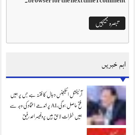
browser for the next time I comment.
اہم خبریں
آرٹیفشل انٹلیجنس دجال کا فتنہ ہے جس پر ہمیں
فتح حاصل ہو گی،AI پر اندھے اعتماد کی وجہ سے
ہمیں خطرات لاحق ہیں پروفیسر احمد رفیق