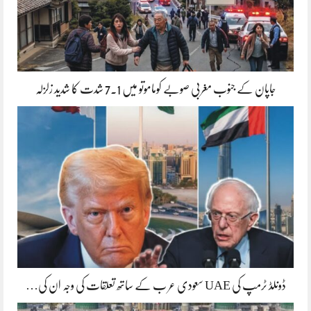
جاپان کے جنوب مغربی صوبے کوماموتو میں 7.1 شدت کا شدید زلزلہ
ڈونلڈ ٹرمپ کی UAE سعودی عر ب کے ساتھ تعلقات کی وجہ ان کی…