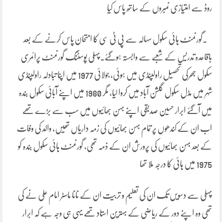
روڈ سے امتیازی نمبروں کے ساتھ پاس کیا
۔گورنمنٹ ہائی سکول سہالہ سے پی ٹی سی کا امتحان پاس کرنے کے بعد
باقاعدہ تدریس کے شعبے سے وابستہ ہوگئے۔پہلی پوسٹنگ گورنمنٹ پرائمری
سکول جھرکی تحصیل راولپنڈی میں ہوئی، جولائی 1977 میں اپنا تبادلہ راولپنڈی
شہر میں مڈل سکول گلشن آباد میں کروا لیا، مگر 1980 میں اپنے آبائی سکول بندہ
میں آگئے ابرار حسین صدیقی اپنے بہن بھائیوں میں سب سے بڑے تھے
اب ان کے کندھوں پر تمام بہن بھائیوں کی زمہ داریاں تھیں، والد کی وفات
کے بعد بہن بھائیوں کی پرورش ان کے ذمہ تھی، گورنمنٹ ہائی سکول بندہ کو
1975 میں ہائی کا درجہ ملا تھا
پہلی سے دسویں تک ان کی تعلیم و تربیت ان کے نانا ماسٹر امام علی نے کی
تھی وہ اپنے دور کے ریاضی کے بہترین استاد تھے یہی ہی وجہ ہے کہ ابرار