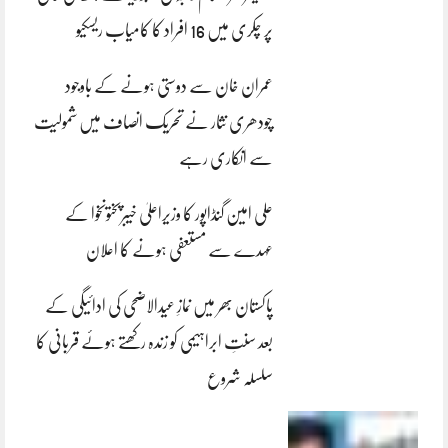
پر چکری میں 16 افراد کا کامیاب ریسکیو
عمران خان سے دوستی ہونے کے باوجود
چودھری نثار نے تحریک انصاف میں شمولیت
سے انکاری رہے
علی امین گنڈاپور کا وزیراعلیٰ خیبرپختونخوا کے
عہدے سے مستعفی ہونے کا اعلان
پاکستان بھر میں نمازِ عیدالاضحی کی ادائیگی کے
بعد سنتِ ابراہیمی کو زندہ رکھتے ہوئے قربانی کا
سلسلہ شروع