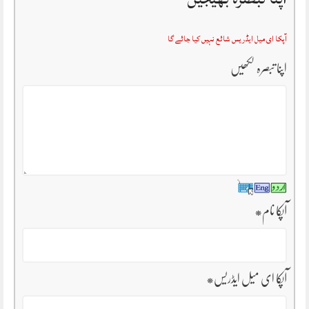
آپکا ای میل ایڈریس شائع نہیں کیا جائے گا
اپنا تبصرہ لکھیں
آپکا نام
*
آپکا ای میل ایڈریس
*