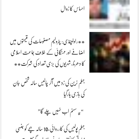
احساس کا زوال
**راولپنڈی: پٹرولیم مصنوعات کی قیمتوں میں
اضافے اور مہنگائی کے خلاف جماعت اسلامی
کا دھرنا، شہریوں کی بڑی تعداد کی شرکت**
جہلم ٹرین کی زد میں آکر چالیس سالہ شخص جان
کی بازی ہارگیا
“یہ سسٹم اب نہیں چلے گا”
جہلم پولیس کی کارروائی،10 سالہ بچے کو جنسی