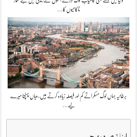
دنیا میں جتنے بھی کامیاب لوگ گزرے انہوں نےزندگی میں بے شمار
ناکامیوں کا…
برطانیہ جہاں لوگ مسکراتے کم اور فیصلہ زیادہ کرتے ہیں، وہاں پہنچنا میرے
لیے…
اپنا تبصرہ بھیجیں