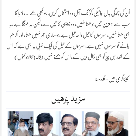
اُن کی زِندگی بدل جائیگی،کوکنگ آئل وہ استعمال کریں، جو کبھی جَمے نہ، دُنیا کا
سب سے بہترین تیل جو جمتا نہیں، وہ زیتون کا تیل ہے،لیکن یہ مہنگا ہے،یہ
بھی جمتا نہیں، سرسوں کا تیل واحد تیل ہے،جو ساری عُمر نہیں جمتا، اور اگر جم
جائے تو سرسوں نہیں ہے، سرسوں کے تیل کی ایک خوبی یہ بھی ہے کہ اس
کے اندر جس چیز کو بھی ڈال دیں گے،اس کو جمنے نہیں دیتا۔(فائزہ کنول)
کیٹاگری میں :
گلدستہ
مزید پڑھیں