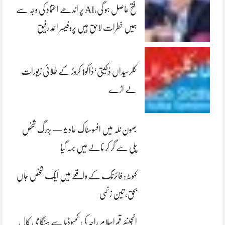
فتح حاصل ہو گی،AI پر اندھے اعتماد کی وجہ سے
ہمیں خطرات لاحق ہیں پروفیسر احمد رفیق
کلرسیداں ڈکیتی‘ڈاکو1 کروڑ کے طلائی زیورات
لے اڑے
بھون نلہ میں افسوسناک حادثہ — بزرگ شخص
پلی سے گر کر نالے میں بہہ گیا
کہوٹہ: فائرنگ کے واقعے میں ایک شخص جاں
بحق، تین زخمی
انجینئر قمراسلام راجہ کی کمبوڈیا سے ہنگامی کال