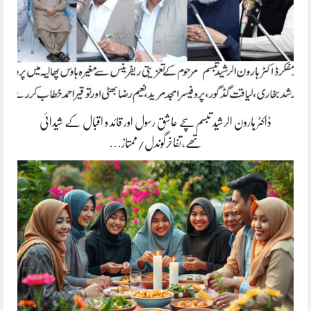
ڈاکٹر ہارون الرشید تبسم سچے عاشق رسول اور قائد و اقبال کے شیدائی
تھے،تفاخرگوندل/ممتاز…