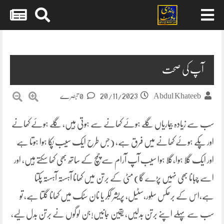
Skip
to
content
آپ کی صحت
20/11/2023
Abdul Khateeb
0 تبصرے
سب سے زیادہ بیماریاں گلے ہوئے کھانے سے ہوتی ہیں، گلے ہوئے کھانے
اور پکے ہوئے کھانے میں فرق ہے، (جس طرح ایک سیب پکا ہوا ہوتا ہے
اور ایک گلا ہوا،گلا ہوا سیب آپ آرام سے چمچ کے ساتھ بھی کھا سکتے ہیں، اور
اسے چبانا بھی نہیں پڑے گا) مٹی کے برتن میں کھانا آہستہ آہستہ پکتا
ہے،اس کے برعکس سِلور،سٹیل، پریشر کُکر یا نان سٹِک میں کھانا گلتا ہے، تو
سب سے پہلے اپنے برتن بدلیں، یقین جانیں!جن لوگوں نے برتن بدل لیے،