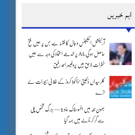
اہم خبریں
آرٹیفشل انٹلیجنس دجال کا فتنہ ہے جس پر ہمیں فتح
حاصل ہو گی،AI پر اندھے اعتماد کی وجہ سے ہمیں
خطرات لاحق ہیں پروفیسر احمد رفیق
کلرسیداں ڈکیتی‘ڈاکو1 کروڑ کے طلائی زیورات لے
اڑے
بھون نلہ میں افسوسناک حادثہ — بزرگ شخص پلی
سے گر کر نالے میں بہہ گیا