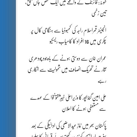
کہوٹہ: فائرنگ کے واقعے میں ایک شخص جاں بحق،
تین زخمی
انجینئر قمراسلام راجہ کی کمبوڈیا سے ہنگامی کال پر
چکری میں 16 افراد کا کامیاب ریسکیو
عمران خان سے دوستی ہونے کے باوجود چودھری
نثار نے تحریک انصاف میں شمولیت سے انکاری
رہے
علی امین گنڈاپور کا وزیراعلیٰ خیبرپختونخوا کے عہدے
سے مستعفی ہونے کا اعلان
پاکستان بھر میں نمازِ عیدالاضحی کی ادائیگی کے بعد
سنتِ ابراہیمی کو زندہ رکھتے ہوئے قربانی کا سلسلہ