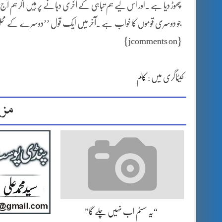
چھوڑ دیا ہے ۔اور اس لیے ہم تباہی کے آخری دہانے پر ہیں اگر ہم آج ب
جو دوسری قوموں کا خواب ہے ۔آخر میں ایک قول ’’دوسرے کے محل م
{jcomments on}
کیٹاگری میں :
کالم
مزی
“یہ سسٹم اب نہیں چلے گا”