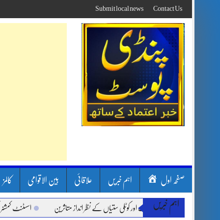
Skip
Submit local news
Contact Us
to
content
صفحہ اول
اہم خبریں
علاقائی
بین الاقوامی
کالمز
اہم خبریں
ن بارشیں، لینڈ سلائیڈنگ اور کوٹلی ستیاں کے نظر انداز متاثرین
اسسٹنٹ کمشنر کلرسید