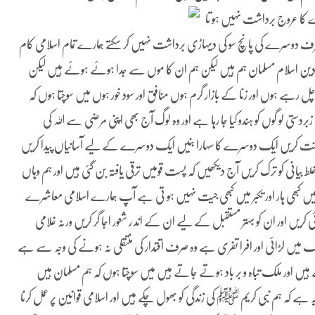
ے کا عروج
برداشت نہیں ہو تا
رف دوسرے کی پانچ سو کی دیہاڑی برداشت نہیں کر سکتے ہمارے تمام اسلامی کام
دین اسلام مسلمان ہم ہیں لیکن ہم ان کا موں سے جدا ہوئے ہوئے ہیں لیکن
ل رہے ہوں اور زنا کے بازار گرم ہوں منافق اور سود خور ہوں میں سوچتا ہوں کہ
دستی لو گوں کو ہندو کیا جا رہا ہے اور وہ لوگ آج بھی اپنی مرضی سے اللہ کی
 محنت کریں ایک دوسرے کا سہارا بنیں ایک دوسرے کے لیے آسانیاں پیدا کریں
ط بیانی کو ترک کریں آج دیکھیں کہ پست قومیں ترقی یافتہ بن گئی ہیں اور ہم وہاں
یں کبھی ہار اور تکبر میں کبھی جیت نہیں ہو تی ہے آپ ہمارے اسلامی معاشرے
ئی کریں اور ان کو بہتر مستقبل کے لیے ان کے اند ر شعور اجا گر کریں ورنہ غلامی
میں لڑائی اور افرا تفری ہے وہ صرف اقتدار کی منتقلی نہ ہونے کی وجہ سے ہے
ے ہیں اور ملک تباہ و بر باد ہوتے جاتے ہیں میں سوچتا ہوں کہ ہم مسلمان ہیں
ے کہ ہم نبی کریم ﷺ کی زندگی کو بھول چکے ہیں اور اسلامی قوانین پر عمل کرنا