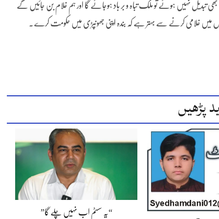
ھی تبدیل نہیں ہوئے تو ملک تباہ و بر باد ہوجائے گا اور ہم غلام بن جائیں گے
یں غلامی کرنے سے بہتر ہے کہ بندہ اپنی جھونپڑی میں حکومت کرے .
د پڑھیں
“یہ سسٹم اب نہیں چلے گا”