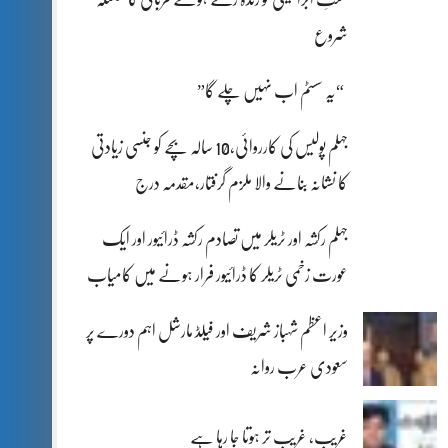
شروع
“یہ سسٹم اب نہیں چلے گا”
جہلم پولیس کی کارروائی،10 سالہ بچے کو جنسی زیادتی
کا نشانہ بنانے والا ملزم گرفتار،مقدمہ درج
جہلم رکشہ اور ٹریلر میں تصادم رکشہ ڈرائیور اور ایک
عورت زخمی ٹریلر کا ڈرائیور فرار ہونے میں کامیاب
وزیر اعظم شہباز شریف اور فیلڈ مارشل اہم دورے پر
سعودی عرب روانہ
غریب، غریب تر ہوتا جا رہا ہے