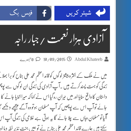
شیئر کریں
فیس بک
آزادی ہزار نعمت /جبار راجہ
10/09/2015
Abdul Khateeb
0 تبصرے
میں نے ملک کے اکثر و بیشتر لو گوں کو قائد اعظم محمد علی جناح کو برا بھلا 
زندگی کو بہت پسند کرتے ہیں ۔آ پ آزادی کی زندگی ان لو گوں سے پو
داستان کا واقع سنایا اور میں حیران رہ گیا اس نے کہا کہ میرا انڈیا جانے 
جائے تو آپ اس سے پوچھیں کہ آپ مسلمان ہو تو وہ آگے پیچھے دیکھے گا کہ 
آگیا تو مسلمان وہاں سے چلا جائے گا یہ ہوتی ہے غلامی کی زندگی آپ اس
سکتے ہیں ہمارے قائد اعظم محمد علی جناح نے تو ہمیں جنت نذیر خطہ دیا اور