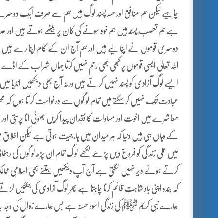
چاہیے لیکن ہم منافق اور حسد پسند لو گ ہیں ہم سے صرف ایک دوسر
ہے ہم تعصب پسند ہیں ہم خود سونے کی کان پر بیٹھے ہوتے ہیں اور ص
دوسری قوموں نے اپنا لیے ہیں اور ہم آج ان کے کام اپنا رہے ہیں 
اللہ تعالیٰ ایسی قوموں پر کبھی بھی رحم نہیں کرتا جہاں شراب کے اڈے چ
ایسے لوگ آزادی کو پسند نہیں کر تے ہیں ورنہ آج بھی دیکھیں انڈیا میں زبر
عبادت تک نہیں کر سکتے میں تمام لو گوں سے درخواست کر تا ہوں کہ
معاشرے میں اخوت اور مساوات کا فقدان پیدا کریں جھوٹی انا پرستی اور غل
کے وہاں ہی ہیں دنیا کہ ہر میدان میں ہار جیت ہوتی ہے لیکن اخلاق م
میں عملی زند گی کو فروغ دیں پڑھے لکھے لو گ تمام ان پڑھ لو گوں کی رہنما
کرتے ہوئے دیر نہیں لگتی ہے آج آپ دیکھیں جتنے بھی اسلامی ممالک 
کہ بندہ اپنی باد شاہت قائم کرنا چاہتا ہے پھر لوگ آزادی کی جنگیں لڑت
ہمارے نبی کریم ﷺ کی زندگی اسوہ حسنہ ہے بس ہمارے زوال کی وجہ یہ ہ