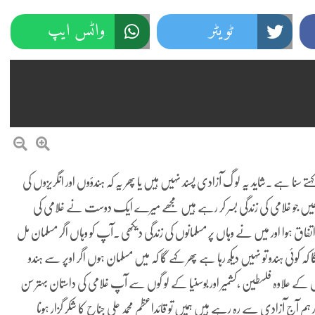
ٹویٹر
واٹس ایپ
کہتے سنا ہے ۔شاید یہ لو گ آزادی پسند نہیں ہیں یا پھر یہ کہ ہندؤوں اور انگریزوں کی
چھیں جو غلامی کی زندگی بسر کر رہے ہیں مجھے میرے ایک دوست نے
غلامی کی
کا اتفاق ہوا اور میں نے وہاں پر مسلمانوں کی زندگی دیکھی ۔آپ کو وہاں اگر مسلمان مل
کوئی ہندو تو نہیں دیکھ رہا ہے پھر کہے گا کہ میں مسلمان ہوں اگر اوپر سے ہندو
 کے علاوہ فلسطین ،کشمیر اور بوسنیا کے لو گوں سے آپ غلامی کی داستان بہتر سن
 ہم آج آزادی سے رہ رہے ہیں ہمیں تو قائداعظم محمد علی جناح کا شکر گزار ہونا