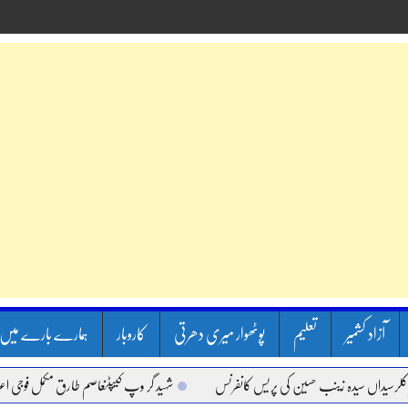
آزاد کشمیر
تعلیم
پوٹھوار میری دھرتی
کاروبار
ہمارے بارے میں
اں سیدہ زینب حسین کی پریس کانفرنس
شہید گر وپ کیپٹنعاصم طارق مکمل فوجی اعزاز کے سا