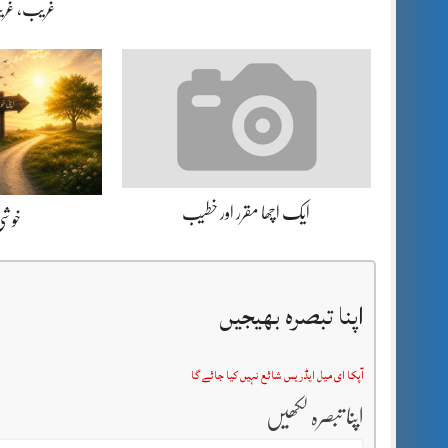
غریب، غریب
ایک اچھا مقرر اور خطیب
خوشی 
اپنا تبصرہ بھیجیں
آپکا ای میل ایڈریس شائع نہیں کیا جائے گا
اپنا تبصرہ لکھیں