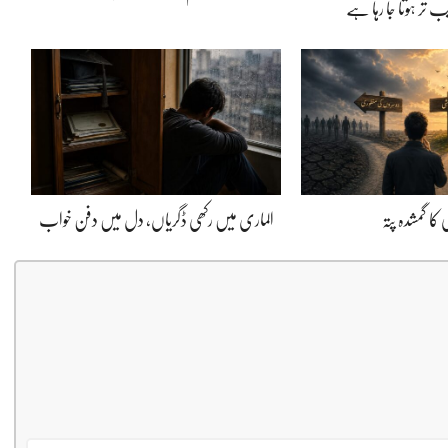
 تر ہوتا جا رہا ہے
کا گمشدہ پتہ
الماری میں رکھی ڈگریاں، دل میں دفن خواب