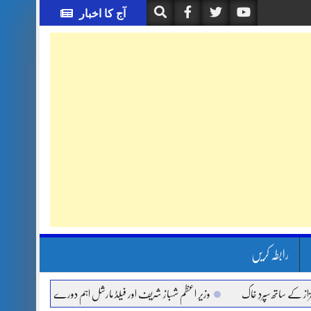
آج کا اخبار
رابطہ کریں
تھ سپردِ خاک
وزیر اعظم شہباز شریف اور فیلڈ مارشل اہم دورے پر سعودی عرب روانہ