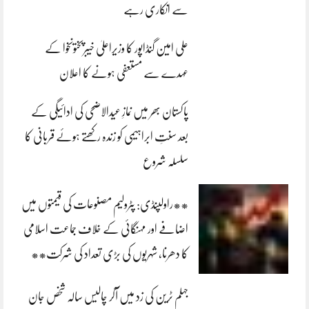
سے انکاری رہے
علی امین گنڈاپور کا وزیراعلیٰ خیبرپختونخوا کے
عہدے سے مستعفی ہونے کا اعلان
پاکستان بھر میں نمازِ عیدالاضحی کی ادائیگی کے
بعد سنتِ ابراہیمی کو زندہ رکھتے ہوئے قربانی کا
سلسلہ شروع
**راولپنڈی: پٹرولیم مصنوعات کی قیمتوں میں
اضافے اور مہنگائی کے خلاف جماعت اسلامی
کا دھرنا، شہریوں کی بڑی تعداد کی شرکت**
جہلم ٹرین کی زد میں آکر چالیس سالہ شخص جان