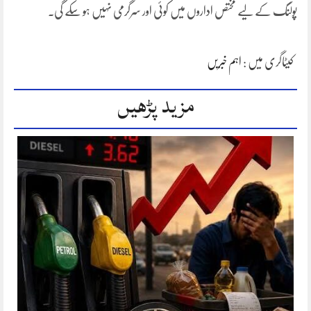
پولنگ کے لیے مختص اداروں میں کوئی اور سرگرمی نہیں ہو سکے گی۔
کیٹاگری میں :
اہم خبریں
مزید پڑھیں