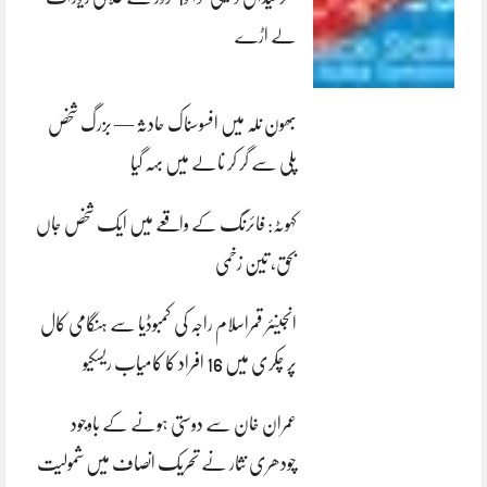
لے اڑے
بھون نلہ میں افسوسناک حادثہ — بزرگ شخص
پلی سے گر کر نالے میں بہہ گیا
کہوٹہ: فائرنگ کے واقعے میں ایک شخص جاں
بحق، تین زخمی
انجینئر قمراسلام راجہ کی کمبوڈیا سے ہنگامی کال
پر چکری میں 16 افراد کا کامیاب ریسکیو
عمران خان سے دوستی ہونے کے باوجود
چودھری نثار نے تحریک انصاف میں شمولیت