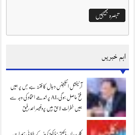
اہم خبریں
آرٹیفشل انٹلیجنس دجال کا فتنہ ہے جس پر ہمیں
فتح حاصل ہو گی،AI پر اندھے اعتماد کی وجہ سے
ہمیں خطرات لاحق ہیں پروفیسر احمد رفیق
کلرسیداں ڈکیتی‘ڈاکو1 کروڑ کے طلائی زیورات