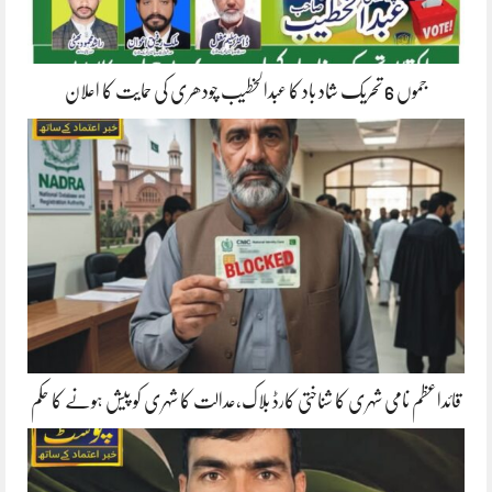
جموں 6 تحریک شاد باد کا عبدالخطیب چودھری کی حمایت کا اعلان
قائداعظم نامی شہری کا شناختی کارڈ بلاک،عدالت کا شہری کو پیش ہونے کا حکم