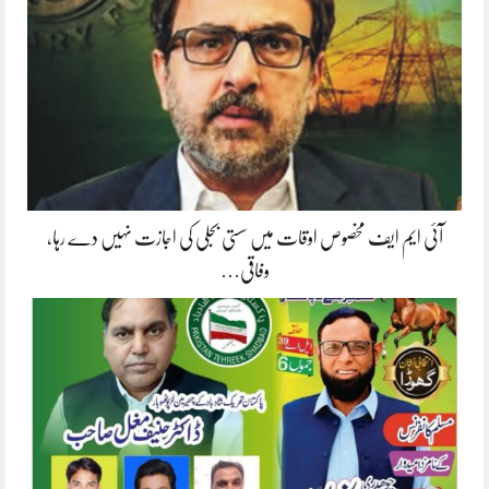
آئی ایم ایف مخصوص اوقات میں سستی بجلی کی اجازت نہیں دے رہا،
وفاقی…