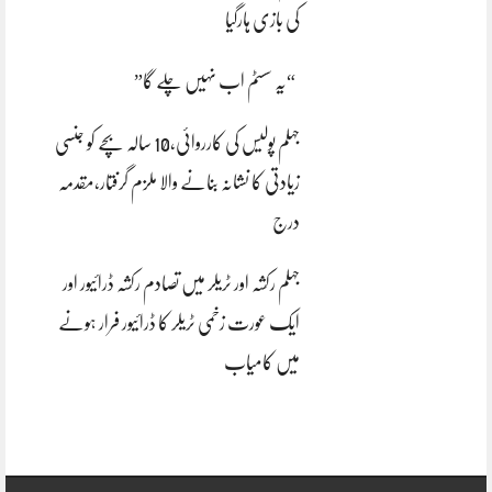
کی بازی ہارگیا
“یہ سسٹم اب نہیں چلے گا”
جہلم پولیس کی کارروائی،10 سالہ بچے کو جنسی
زیادتی کا نشانہ بنانے والا ملزم گرفتار،مقدمہ
درج
جہلم رکشہ اور ٹریلر میں تصادم رکشہ ڈرائیور اور
ایک عورت زخمی ٹریلر کا ڈرائیور فرار ہونے
میں کامیاب