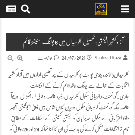
Skip
to
content
آزادکشمیر الیکشن:تحصیل کلرسیداں میں 6 پولنگ اسٹیشنز قائم
24/07/2021
Shahzad Raza
0 تبصرے
کلرسیداں(نمائندہ پنڈی پوسٹ)کلرسیداں کے چھ تعلیمی اداروں میں آزاد کشمیر
انتخابات کے حوالے سے پولنگ بوتھ قائم کرنے کے احکامات
جاری.گورنمنٹ بوائز ہائی سکول کلرسیداں،ڈیرہ خالصہ،دھمالی اا،بھکڑال اور چوآ‍
خالصہ جبکہ گورنمنٹ گرلز ہائی سکول دوبیرن کلاں شامل ہیں ڈپٹی ایجوکیشن آفیسر
داؤد اختر کیانی نے سکول سربراہان کو الیکشن کمیشن کے احکامات کے مطابق
تمام تر انتظامات مکمل کرنے کی ہدایت کی ان کا کہنا تھا کہ 24 اور 25 جولائی کو