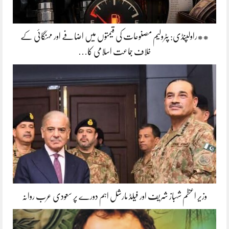
**راولپنڈی: پٹرولیم مصنوعات کی قیمتوں میں اضافے اور مہنگائی کے
خلاف جماعت اسلامی کا…
وزیر اعظم شہباز شریف اور فیلڈ مارشل اہم دورے پر سعودی عرب روانہ