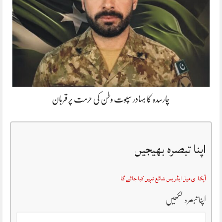
چارسدہ کا بہادر سپوت وطن کی حرمت پر قربان
اپنا تبصرہ بھیجیں
آپکا ای میل ایڈریس شائع نہیں کیا جائے گا
اپنا تبصرہ لکھیں