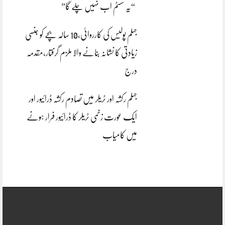
“یہ سسٹم اب نہیں چلے گا”
جہلم پولیس کی کارروائی،10 سالہ بچے کو جنسی
زیادتی کا نشانہ بنانے والا ملزم گرفتار،مقدمہ
درج
جہلم رکشہ اور ٹریلر میں تصادم رکشہ ڈرائیور اور
ایک عورت زخمی ٹریلر کا ڈرائیور فرار ہونے
میں کامیاب