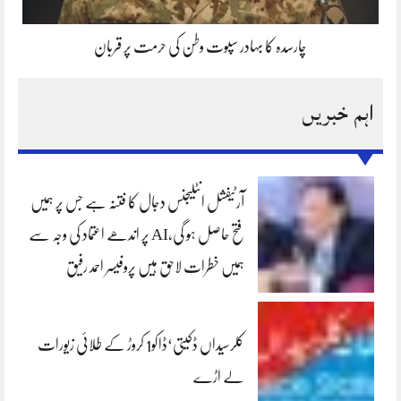
چارسدہ کا بہادر سپوت وطن کی حرمت پر قربان
اہم خبریں
آرٹیفشل انٹلیجنس دجال کا فتنہ ہے جس پر ہمیں
فتح حاصل ہو گی،AI پر اندھے اعتماد کی وجہ سے
ہمیں خطرات لاحق ہیں پروفیسر احمد رفیق
کلرسیداں ڈکیتی‘ڈاکو1 کروڑ کے طلائی زیورات
لے اڑے