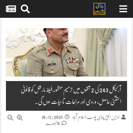
Skip
to
content
آرٹیکل 243 کی 2 شقوں میں ترمیم منظور،فیلڈ مارشل کو قانونی
استثنیٰ حاصل، وردی اور مراعات تاحیات ہوں گی۔
10/11/2025
اویس الحق پنڈی پوسٹ،اسلام آباد
0 تبصرے