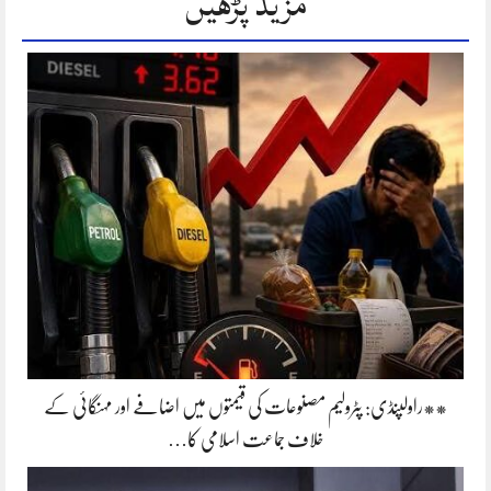
مزید پڑھیں
**راولپنڈی: پٹرولیم مصنوعات کی قیمتوں میں اضافے اور مہنگائی کے
خلاف جماعت اسلامی کا…