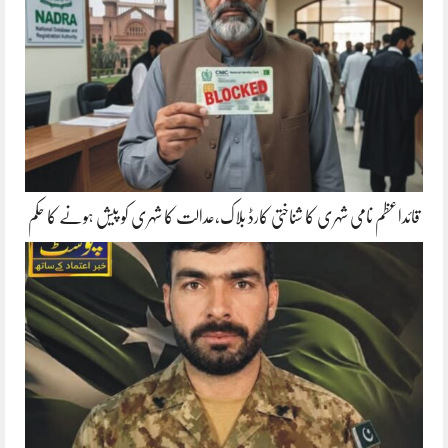
قائداعظم نامی شہری کا شناختی کارڈ بلاک،عدالت کا شہری کو پیش ہونے کا حکم