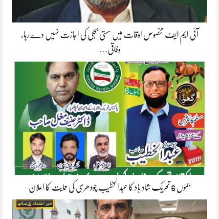
آئی ایم ایف مخصوص اوقات میں سستی بجلی کی اجازت نہیں دے رہا،
وفاقی…
جموں 6 تحریک شاد باد کا عبدالخطیب چودھری کی حمایت کا اعلان