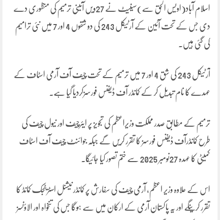
اسلام آباد(اویس الحق سے)سینیٹ نے 27ویں آئینی ترمیم کی منظوری دے
دی جس کے تحت آئین کے آرٹیکل 243 کی دو شقوں 4 اور 7 میں نئی ترامیم
کی گئی ہیں۔
آرٹیکل 243 کی شق 4 اور 7 میں ترمیم کے تحت چیف آف آرمی اسٹاف کے
عہدے کا نام تبدیل کر کے کمانڈر آف ڈیفنس فورسزکردیا گیا ہے۔
ترمیم کے مطابق صدر مملکت وزیراعظم کی تجویز پر ایئرچیف اور نیول چیف کی
طرح کمانڈرآف ڈیفنس فورسز کا تقرر کریں گے جبکہ جوائنٹ چیف آف اسٹاف
کمیٹی کا عہدہ 27نومبر 2025 سے ختم تصور کیا جائیگا۔
اس کے علاوہ وزیر اعظم، آرمی چیف کی سفارش پر کمانڈر نیشنل اسٹریٹجک کمانڈ کا
تقرر کرینگے اور یہ پاکستان آرمی کے ارکان میں سے ہوگا جس کی تنخواہ اور الاؤنسز