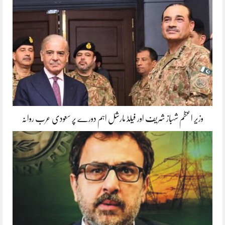
وزیر اعظم شہباز شریف اور فیلڈ مارشل اہم دورے پر سعودی عرب روانہ