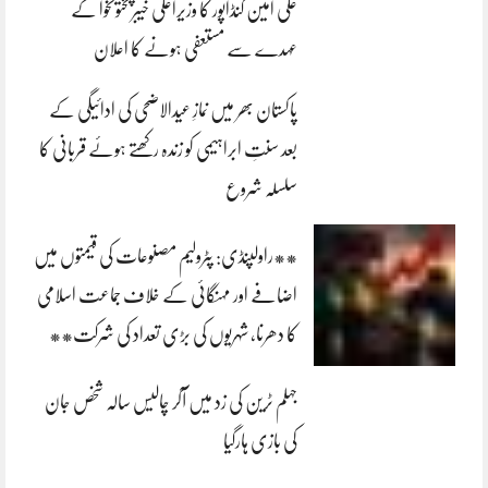
علی امین گنڈاپور کا وزیراعلیٰ خیبرپختونخوا کے
عہدے سے مستعفی ہونے کا اعلان
پاکستان بھر میں نمازِ عیدالاضحی کی ادائیگی کے
بعد سنتِ ابراہیمی کو زندہ رکھتے ہوئے قربانی کا
سلسلہ شروع
**راولپنڈی: پٹرولیم مصنوعات کی قیمتوں میں
اضافے اور مہنگائی کے خلاف جماعت اسلامی
کا دھرنا، شہریوں کی بڑی تعداد کی شرکت**
جہلم ٹرین کی زد میں آکر چالیس سالہ شخص جان
کی بازی ہارگیا