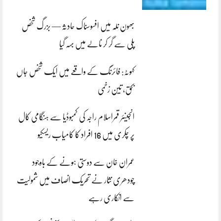
بھون نلہ میں افسوسناک حادثہ — بزرگ شخص
پلی سے گر کر نالے میں بہہ گیا
کہوٹہ: فائرنگ کے واقعے میں ایک شخص جاں
بحق، تین زخمی
انجینئر قمراسلام راجہ کی کمبوڈیا سے ہنگامی کال
پر چکری میں 16 افراد کا کامیاب ریسکیو
عمران خان سے دوستی ہونے کے باوجود
چودھری نثار نے تحریک انصاف میں شمولیت
سے انکاری رہے