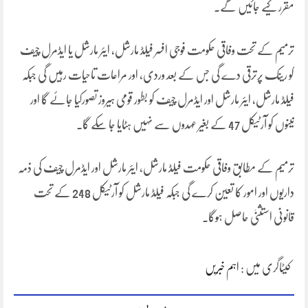
مقرر کیے جائیں گے۔
ترمیم کے تحت وفاقی حکومت فوجی افسر فیلڈ مارشل، ایئر مارشل یا ایڈمرل چیف
کو رینک پرترقی دے گی جس کے بعد وردی، اور مراعات تاحیات رہیں گی جبکہ
فیلڈ مارشل، ایئر مارشل اور ایڈمرل چیف کو بطور قومی ہیروز تصورکیا جائے گا اور
تینوں کو آرٹیکل 47 کے بغیر عہدوں سے نہیں ہٹایا جا سکے گا۔
ترمیم کے مطابق وفاقی حکومت فیلڈ مارشل، ایئر مارشل اور ایڈمرل چیف کی ذمہ
داریوں اور امور کا تعین کرے گی جبکہ فیلڈ مارشل کو آرٹیکل 248 کے تحت
قانونی استثنیٰ حاصل ہوگا۔
کیٹاگری میں :
اہم خبریں